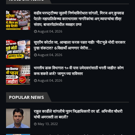
वाढीव घरपट्टीच्या जुलमी निर्णयाविरोधात सांगली, मिरज अन् कुपवाड
पेटले! महापालिकेच्या कारभारावर नागरिकांचा अन् व्यापाऱ्यांचा तीव्र
संताप; बाजारपेठांमधील व्यवहार ठप्प!​
August 04, 2026
सुप्रीम कोर्टात जा, आम्हाला फरक पडत नाही! 'नीट'मुळे मोदी सरकार
पुन्हा संकटात? 6 विद्यार्थी आणणार जेरीस...
August 04, 2026
भारतीय डाक विभागात १० वी पास उमेदवारांसाठी भरती जाहीर! कोण
करू शकते अर्ज? जाणून घ्या सविस्तर
August 04, 2026
POPULAR NEWS
राहुल कार्डीले सांगलीचे नूतन जिल्हाधिकारी तर डॉ. अभिजीत चौधरी
यांची अमरावती ला बदली?
May 13, 2022