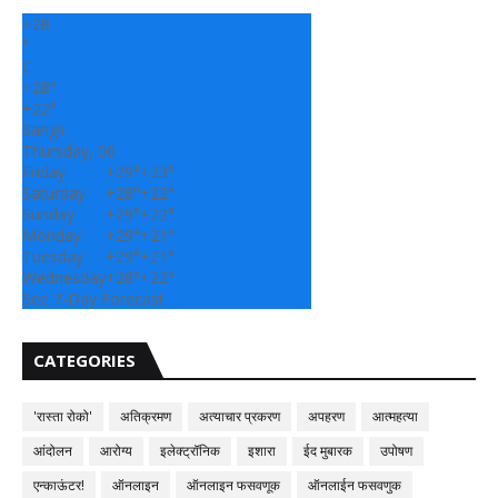
+
28
°
C
+
28°
+
22°
Sangli
Thursday, 06
Friday
+
29°
+
23°
Saturday
+
28°
+
22°
Sunday
+
29°
+
22°
Monday
+
29°
+
21°
Tuesday
+
29°
+
21°
Wednesday
+
28°
+
22°
See 7-Day Forecast
CATEGORIES
'रास्ता रोको'
अतिक्रमण
अत्याचार प्रकरण
अपहरण
आत्महत्या
आंदोलन
आरोग्य
इलेक्ट्रॉनिक
इशारा
ईद मुबारक
उपोषण
एन्काऊंटर!
ऑनलाइन
ऑनलाइन फसवणूक
ऑनलाईन फसवणुक