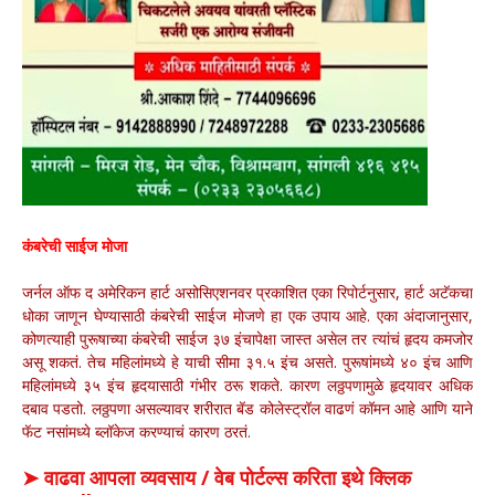
कंबरेची साईज मोजा
जर्नल ऑफ द अमेरिकन हार्ट असोसिएशनवर प्रकाशित एका रिपोर्टनुसार, हार्ट अटॅकचा
धोका जाणून घेण्यासाठी कंबरेची साईज मोजणे हा एक उपाय आहे. एका अंदाजानुसार,
कोणत्याही पुरूषाच्या कंबरेची साईज ३७ इंचापेक्षा जास्त असेल तर त्यांचं हृदय कमजोर
असू शकतं. तेच महिलांमध्ये हे याची सीमा ३१.५ इंच असते. पुरूषांमध्ये ४० इंच आणि
महिलांमध्ये ३५ इंच हृदयासाठी गंभीर ठरू शकते. कारण लठ्ठपणामुळे हृदयावर अधिक
दबाव पडतो. लठ्ठपणा असल्यावर शरीरात बॅड कोलेस्ट्रॉल वाढणं कॉमन आहे आणि याने
फॅट नसांमध्ये ब्लॉकेज करण्याचं कारण ठरतं.
➤ वाढवा आपला व्यवसाय / वेब पोर्टल्स करिता इथे क्लिक