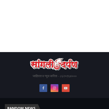
जाहिरात व न्यूज करिता - ८६२५९६४०००
RANDOM NEWS