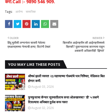
करा.Call :- 9890 546 909.
Tags:
आरोग्य
सामाजिक
OLDER
NEWER
हिंदू मुलीशी लग्नानंतर सासरी गेलेल्या
व्हिस्कीत आईस्क्रीम की आईस्क्रीममध्ये
एमआयएमच्या नेत्याची हत्या; विटांनी ठेचलं
व्हिस्की? दुकानदाराचा कारनामा पाहून
अबकारी अधिकारीही 'झिंगले'
YOU MAY LIKE THESE POSTS
औषधं झाली स्वस्त! २३ महत्त्वाच्या गोळ्यांचे भाव निश्चित, मेडिकल बिल
होणार कमी.
August 03, 2026
फुफ्फुसाचा कॅन्सर सुरुवातीलाच कसा ओळखायचा? 'ही' ५ लक्षणे
दिसल्यास अजिबात दुर्लक्ष करू नका!
August 02, 2026