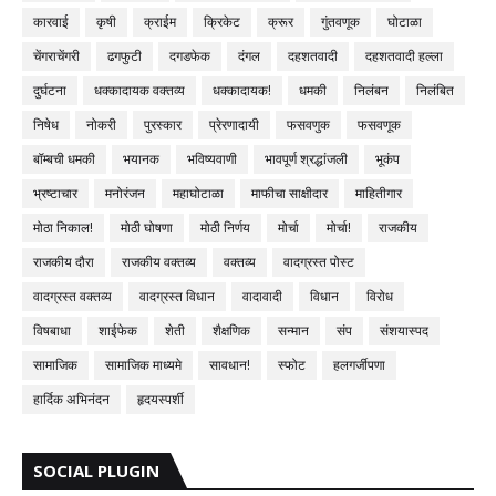
कारवाई
कृषी
क्राईम
क्रिकेट
क्रूर
गुंतवणूक
घोटाळा
चेंगराचेंगरी
ढगफुटी
दगडफेक
दंगल
दहशतवादी
दहशतवादी हल्ला
दुर्घटना
धक्कादायक वक्तव्य
धक्कादायक!
धमकी
निलंबन
निलंबित
निषेध
नोकरी
पुरस्कार
प्रेरणादायी
फसवणुक
फसवणूक
बॉम्बची धमकी
भयानक
भविष्यवाणी
भावपूर्ण श्रद्धांजली
भूकंप
भ्रष्टाचार
मनोरंजन
महाघोटाळा
माफीचा साक्षीदार
माहितीगार
मोठा निकाल!
मोठी घोषणा
मोठी निर्णय
मोर्चा
मोर्चा!
राजकीय
राजकीय दौरा
राजकीय वक्तव्य
वक्तव्य
वादग्रस्त पोस्ट
वादग्रस्त वक्तव्य
वादग्रस्त विधान
वादावादी
विधान
विरोध
विषबाधा
शाईफेक
शेती
शैक्षणिक
सन्मान
संप
संशयास्पद
सामाजिक
सामाजिक माध्यमे
सावधान!
स्फोट
हलगर्जीपणा
हार्दिक अभिनंदन
हृदयस्पर्शी
SOCIAL PLUGIN