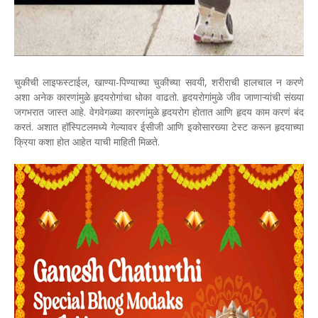
चुकीची लाइफस्टाईल, खाण्या-पिण्याच्या चुकीच्या सवयी, शरीराची हालचाल न करणे
अशा अनेक कारणांमुळे हृदयरोगांचा धोका वाढतो. हृदयरोगांमुळे जीव जाणाऱ्यांची संख्या
जगभरात जास्त आहे. वेगवेगळ्या कारणांमुळे हृदयरोग होतात आणि हृदय काम करणं बंद
करतं. अशात हॉस्पिटलमध्ये गेल्यावर ईसीजी आणि इकोसारख्या टेस्ट करून हृदयाच्या
क्रिया कशा होत आहेत याची माहिती मिळते.