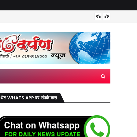
मिरज पंच
थेट WHATS APP वर संपर्क करा