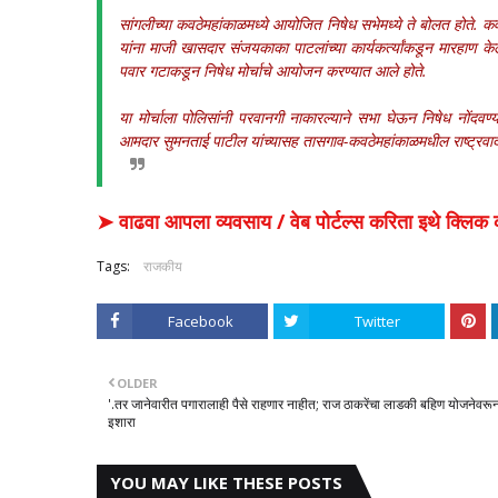
सांगलीच्या कवठेमहांकाळमध्ये आयोजित निषेध सभेमध्ये ते बोलत होते. कवठ
यांना माजी खासदार संजयकाका पाटलांच्या कार्यकर्त्यांकडून मारहाण के
पवार गटाकडून निषेध मोर्चाचे आयोजन करण्यात आले होते.
या मोर्चाला पोलिसांनी परवानगी नाकारल्याने सभा घेऊन निषेध नोंदवण
आमदार सुमनताई पाटील यांच्यासह तासगाव-कवठेमहांकाळमधील राष्ट्रवादी का
➤ वाढवा आपला व्यवसाय / वेब पोर्टल्स करिता इथे क्ल
Tags:
राजकीय
Facebook
Twitter
OLDER
'.तर जानेवारीत पगारालाही पैसे राहणार नाहीत; राज ठाकरेंचा लाडकी बहिण योजनेवरू
इशारा
YOU MAY LIKE THESE POSTS