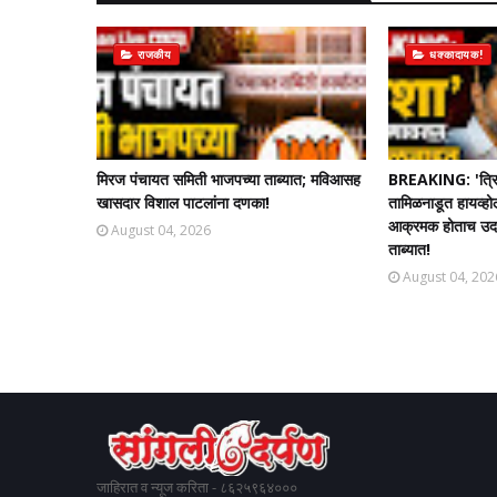
राजकीय
धक्कादायक!
मिरज पंचायत समिती भाजपच्या ताब्यात; मविआसह
BREAKING: 'त्रि
खासदार विशाल पाटलांना दणका!
तामिळनाडूत हायव्हो
आक्रमक होताच उदयन
August 04, 2026
ताब्यात!
August 04, 202
जाहिरात व न्यूज करिता - ८६२५९६४०००