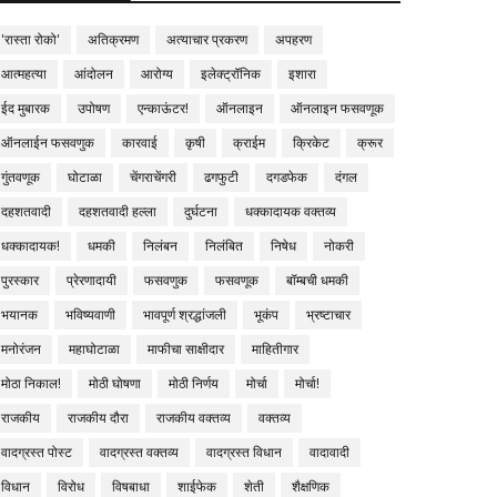
'रास्ता रोको'
अतिक्रमण
अत्याचार प्रकरण
अपहरण
आत्महत्या
आंदोलन
आरोग्य
इलेक्ट्रॉनिक
इशारा
ईद मुबारक
उपोषण
एन्काऊंटर!
ऑनलाइन
ऑनलाइन फसवणूक
ऑनलाईन फसवणुक
कारवाई
कृषी
क्राईम
क्रिकेट
क्रूर
गुंतवणूक
घोटाळा
चेंगराचेंगरी
ढगफुटी
दगडफेक
दंगल
दहशतवादी
दहशतवादी हल्ला
दुर्घटना
धक्कादायक वक्तव्य
धक्कादायक!
धमकी
निलंबन
निलंबित
निषेध
नोकरी
पुरस्कार
प्रेरणादायी
फसवणुक
फसवणूक
बॉम्बची धमकी
भयानक
भविष्यवाणी
भावपूर्ण श्रद्धांजली
भूकंप
भ्रष्टाचार
मनोरंजन
महाघोटाळा
माफीचा साक्षीदार
माहितीगार
मोठा निकाल!
मोठी घोषणा
मोठी निर्णय
मोर्चा
मोर्चा!
राजकीय
राजकीय दौरा
राजकीय वक्तव्य
वक्तव्य
वादग्रस्त पोस्ट
वादग्रस्त वक्तव्य
वादग्रस्त विधान
वादावादी
विधान
विरोध
विषबाधा
शाईफेक
शेती
शैक्षणिक