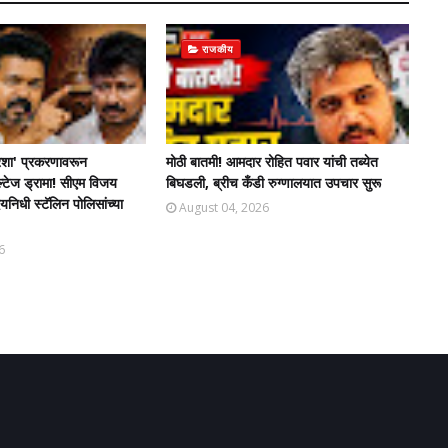
राजकीय
शा' प्रकरणावरून
मोठी बातमी! आमदार रोहित पवार यांची तब्येत
ल्टेज ड्रामा! सीएम विजय
बिघडली, ब्रीच कँडी रुग्णालयात उपचार सुरू
िधी स्टॅलिन पोलिसांच्या
August 04, 2026
6