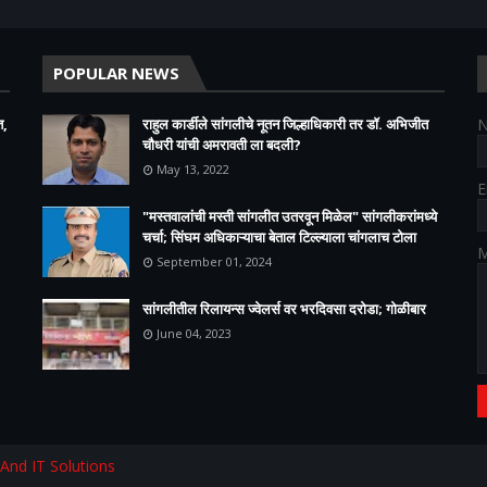
POPULAR NEWS
त,
राहुल कार्डीले सांगलीचे नूतन जिल्हाधिकारी तर डॉ. अभिजीत
चौधरी यांची अमरावती ला बदली?
May 13, 2022
E
"मस्तवालांची मस्ती सांगलीत उतरवून मिळेल" सांगलीकरांमध्ये
चर्चा; सिंघम अधिकाऱ्याचा बेताल टिल्ल्याला चांगलाच टोला
M
September 01, 2024
सांगलीतील रिलायन्स ज्वेलर्स वर भरदिवसा दरोडा; गोळीबार
June 04, 2023
 And IT Solutions