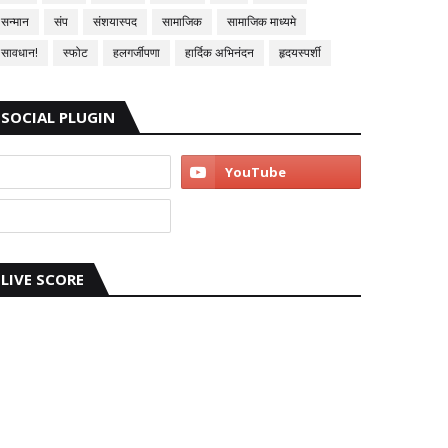
सन्मान
संप
संशयास्पद
सामाजिक
सामाजिक माध्यमे
सावधान!
स्फोट
हलगर्जीपणा
हार्दिक अभिनंदन
हृदयस्पर्शी
SOCIAL PLUGIN
LIVE SCORE