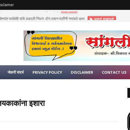
sclaimer
णुपंत सूर्यवंशी यांचे अकाली निधन; दोन लहान मुलींनी गमावले छत्र
भावपूर्ण श्रद्धांजली
नोकरी संदर्भ
PRIVACY POLICY
DISCLAIMER
CONTACT US
ंजयकाकांना इशारा