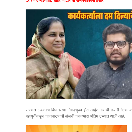
..तर गाठ माझ्याशी; रोहित पाटलांचा संजयकाकांना इशारा
राज्यात लवकरच विधानसभा निवडणुका होत आहेत. त्याची तयारी गेल्या 
महायुतीकडून जागावाटपाची बोलणी जवळपास अंतिम टप्प्यात आली आहे.