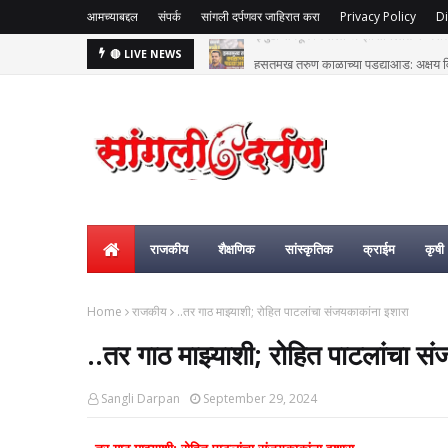
आमच्याबद्दल
संपर्क
सांगली दर्पणवर जाहिरात करा
Privacy Policy
Di
हसतमुख तरुण काळाच्या पडद्याआड: अक्षय विष्
🔴 LIVE NEWS
राजकीय
शैक्षणिक
सांस्कृतिक
क्राईम
कृषी
Home
राजकीय
..तर गाठ माझ्याशी; रोहित पाटलांचा संजयकाकांना इशारा
..तर गाठ माझ्याशी; रोहित पाटलांचा स
Sangli Darpan
September 29, 2024