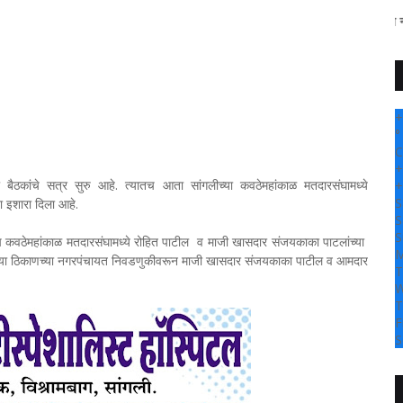
" सांगली दर्पण न्यूज वर आपल्या 
+
°
C
+
 बैठकांचे सत्र सुरु आहे. त्यातच आता सांगलीच्या कवठेमहांकाळ मतदारसंघामध्ये
+
S
ा इशारा दिला आहे.
S
S
ाच कवठेमहांकाळ मतदारसंघामध्ये रोहित पाटील व माजी खासदार संजयकाका पाटलांच्या
M
ला आहे. या ठिकाणच्या नगरपंचायत निवडणुकीवरून माजी खासदार संजयकाका पाटील व आमदार
T
W
T
F
S