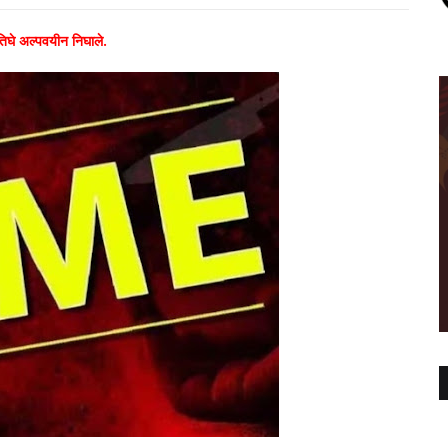
 तिघे अल्पवयीन निघाले.