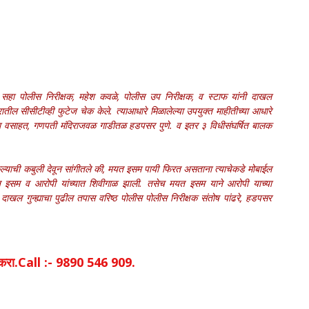
ळे, सहा पोलीस निरीक्षक, महेश कवळे, पोलीस उप निरीक्षक, व स्टाफ यांनी दाखल
रातील सीसीटीव्ही फुटेज चेक केले. त्याआधारे मिळालेल्या उपयुक्त माहीतीच्या आधारे
बाबा वसाहत, गणपती मंदिराजवळ गाडीतळ हडपसर पुणे. व इतर ३ विधीसंघर्षित बालक
 केल्याची कबुली देवून सांगीतले की, मयत इसम पायी फिरत असताना त्याचेकडे मोबाईल
मयत इसम व आरोपी यांच्यात शिवीगाळ झाली. तसेच मयत इसम याने आरोपी याच्या
दाखल गुन्ह्याचा पुढील तपास वरिष्ठ पोलीस पोलीस निरीक्षक संतोष पांढरे, हडपसर
िक करा.Call :- 9890 546 909.