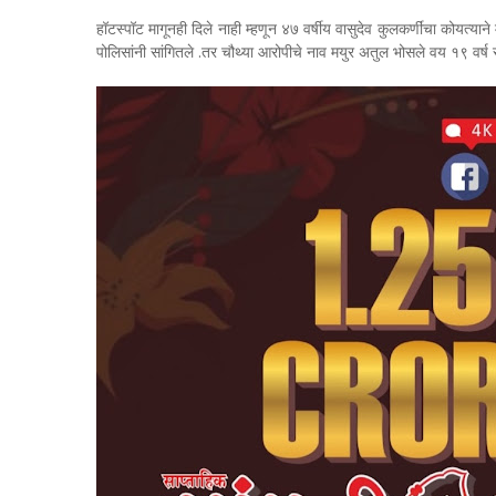
हॉटस्पॉट मागूनही दिले नाही म्हणून ४७ वर्षीय वासुदेव कुलकर्णींचा कोयत्
पोलिसांनी सांगितले .तर चौथ्या आरोपीचे नाव मयुर अतुल भोसले वय १९ वर्