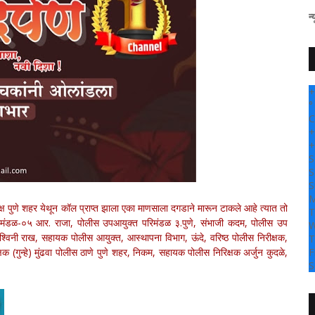
" सांगली दर्पण न्यूज वर आपल्या सर्वा
+
°
C
+
+
S
S
S
M
्ष पुणे शहर येथून कॉल प्राप्त झाला एका माणसाला दगडाने मारून टाकले आहे त्यात तो
T
परिमंडळ-०५ आर. राजा, पोलीस उपआयुक्त परिमंडळ ३.पुणे, संभाजी कदम, पोलीस उप
W
्विनी राख, सहायक पोलीस आयुक्त, आस्थापना विभाग, ऊंदे, वरिष्ठ पोलीस निरीक्षक,
T
्षक (गुन्हे) मुंढवा पोलीस ठाणे पुणे शहर, निकम, सहायक पोलीस निरिक्षक अर्जुन कुदळे,
F
S