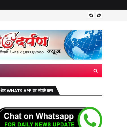
मिरज पंच
थेट WHATS APP वर संपर्क करा