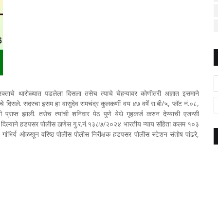
ताचे थारोळ्यात पडलेला दिसला तसेच त्याचे चेहऱ्यावर कोणीतरी अज्ञात इसमाने
चे दिसले. सदरचा इसम हा वासुदेव रामचंद्र कुलकर्णी वय ४७ वर्षे रा.बी/५, प्लॅट नं.०८,
ाप्त झाली. तसेच त्यांची शनिवार पेठ पुणे येथे गृहकर्ज करुन देण्याची एजन्सी
 दिल्याने हडपसर पोलीस ठाणेस गु.र.नं.१३८७/२०२४ भारतीय न्याय संहिता कलम १०३
चे गांभिर्य ओळखून वरिष्ठ पोलीस पोलीस निरीक्षक हडपसर पोलीस स्टेशन संतोष पांढरे,