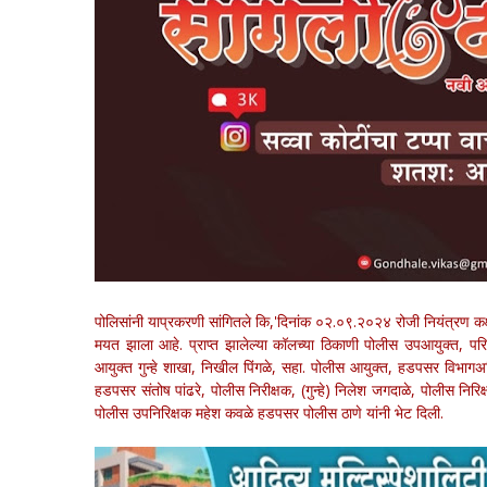
पोलिसांनी याप्रकरणी सांगितले कि,'दिनांक ०२.०९.२०२४ रोजी नियंत्रण कक
मयत झाला आहे. प्राप्त झालेल्या कॉलच्या ठिकाणी पोलीस उपआयुक्त, 
आयुक्त गुन्हे शाखा, निखील पिंगळे, सहा. पोलीस आयुक्त, हडपसर विभागअश
हडपसर संतोष पांढरे, पोलीस निरीक्षक, (गुन्हे) निलेश जगदाळे, पोलीस निरिक
पोलीस उपनिरिक्षक महेश कवळे हडपसर पोलीस ठाणे यांनी भेट दिली.