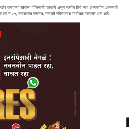
याने मर्डर करणाऱ्या चौघांना पोलिसांनी पकडले असून यातील तिघे जण अल्पवयीन असल्याचे
ष रा.सर्वे नं.०५, वेताळबाबा वसाहत, गणपती मंदिराजवळ गाडीतळ,हडपसर असे आहे.