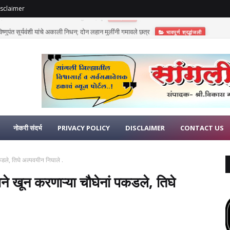
sclaimer
णुपंत सूर्यवंशी यांचे अकाली निधन; दोन लहान मुलींनी गमावले छत्र
भावपूर्ण श्रद्धांजली
नोकरी संदर्भ
PRIVACY POLICY
DISCLAIMER
CONTACT US
पकडले, तिघे अल्पवयीन निघाले .
याने खून करणाऱ्या चौघेनां पकडले, तिघे