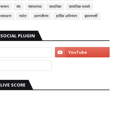
सन्मान
संप
संशयास्पद
सामाजिक
सामाजिक माध्यमे
सावधान!
स्फोट
हलगर्जीपणा
हार्दिक अभिनंदन
हृदयस्पर्शी
SOCIAL PLUGIN
LIVE SCORE