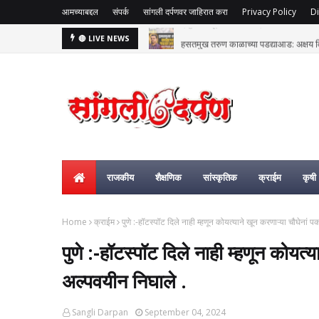
आमच्याबद्दल
संपर्क
सांगली दर्पणवर जाहिरात करा
Privacy Policy
Di
हसतमुख तरुण काळाच्या पडद्याआड: अक्षय विष्
🔴 LIVE NEWS
राजकीय
शैक्षणिक
सांस्कृतिक
क्राईम
कृषी
Home
क्राईम
पुणे :-हॉटस्पॉट दिले नाही म्हणून कोयत्याने खून करणाऱ्या चौघेनां 
पुणे :-हॉटस्पॉट दिले नाही म्हणून कोयत्
अल्पवयीन निघाले .
Sangli Darpan
September 04, 2024