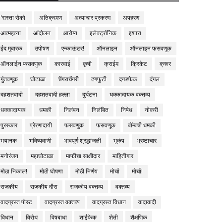
'रास्ता रोको'
अतिक्रमण
अत्याचार प्रकरण
अपहरण
आत्महत्या
आंदोलन
आरोग्य
इलेक्ट्रॉनिक
इशारा
ईद मुबारक
उपोषण
एन्काऊंटर!
ऑनलाइन
ऑनलाइन फसवणूक
ऑनलाईन फसवणुक
कारवाई
कृषी
क्राईम
क्रिकेट
क्रूर
गुंतवणूक
घोटाळा
चेंगराचेंगरी
ढगफुटी
दगडफेक
दंगल
दहशतवादी
दहशतवादी हल्ला
दुर्घटना
धक्कादायक वक्तव्य
धक्कादायक!
धमकी
निलंबन
निलंबित
निषेध
नोकरी
पुरस्कार
प्रेरणादायी
फसवणुक
फसवणूक
बॉम्बची धमकी
भयानक
भविष्यवाणी
भावपूर्ण श्रद्धांजली
भूकंप
भ्रष्टाचार
मनोरंजन
महाघोटाळा
माफीचा साक्षीदार
माहितीगार
मोठा निकाल!
मोठी घोषणा
मोठी निर्णय
मोर्चा
मोर्चा!
राजकीय
राजकीय दौरा
राजकीय वक्तव्य
वक्तव्य
वादग्रस्त पोस्ट
वादग्रस्त वक्तव्य
वादग्रस्त विधान
वादावादी
विधान
विरोध
विषबाधा
शाईफेक
शेती
शैक्षणिक