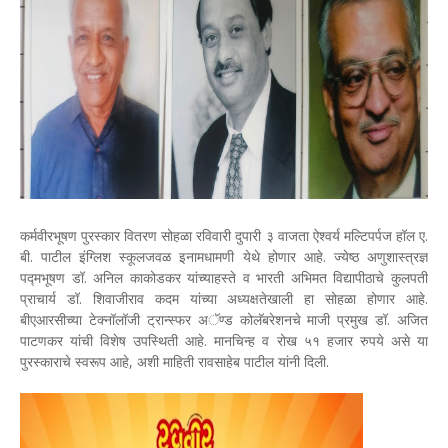
कर्मवीरभूषण पुरस्कार वितरण सोहळा रविवारी दुपारी ३ वाजता ऐश्वर्य मल्टिपर्पज हॉल ए.
बी. पाटील इंग्लिश स्कूलजवळ इनामधामणी येथे होणार आहे. ज्येष्ठ अणुशास्त्रज्ञ
पद्मभूषण डॉ. अनिल काकोडकर यांच्याहस्ते व भारती अभिमत विद्यापीठाचे कुलपती
प्राचार्य डॉ. शिवाजीराव कदम यांच्या अध्यक्षतेखाली हा सोहळा होणार आहे.
बीएआरसीच्या टेक्नॉलॉजी ट्रान्स्फर अॅण्ड कोलॅबरेशनचे माजी प्रमुख डॉ. अजित
पाटणकर यांची विशेष उपस्थिती आहे. मानचिन्ह व रोख ५१ हजार रुपये असे या
पुरस्काराचे स्वरूप आहे, अशी माहिती रावसाहेब पाटील यांनी दिली.