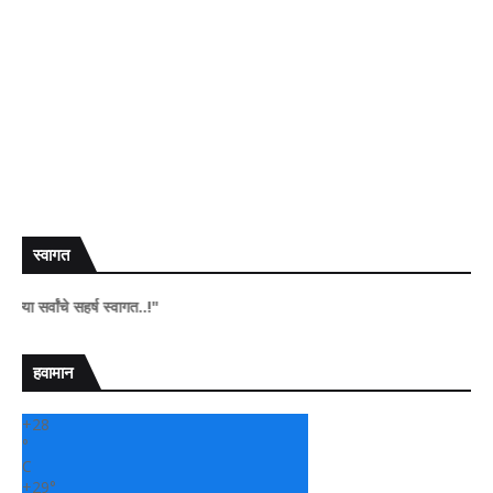
स्वागत
चे सहर्ष स्वागत..!"
हवामान
+
28
°
C
+
29°