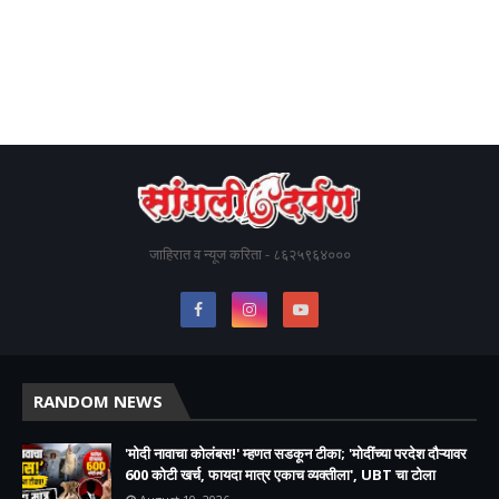
जाहिरात व न्यूज करिता - ८६२५९६४०००
RANDOM NEWS
'मोदी नावाचा कोलंबस!' म्हणत सडकून टीका; 'मोदींच्या परदेश दौऱ्यावर
600 कोटी खर्च, फायदा मात्र एकाच व्यक्तीला', UBT चा टोला