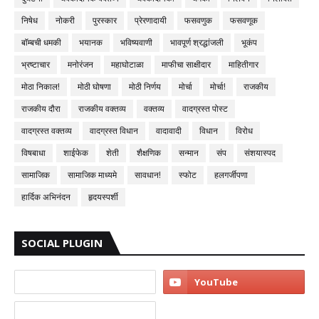
निषेध
नोकरी
पुरस्कार
प्रेरणादायी
फसवणुक
फसवणूक
बॉम्बची धमकी
भयानक
भविष्यवाणी
भावपूर्ण श्रद्धांजली
भूकंप
भ्रष्टाचार
मनोरंजन
महाघोटाळा
माफीचा साक्षीदार
माहितीगार
मोठा निकाल!
मोठी घोषणा
मोठी निर्णय
मोर्चा
मोर्चा!
राजकीय
राजकीय दौरा
राजकीय वक्तव्य
वक्तव्य
वादग्रस्त पोस्ट
वादग्रस्त वक्तव्य
वादग्रस्त विधान
वादावादी
विधान
विरोध
विषबाधा
शाईफेक
शेती
शैक्षणिक
सन्मान
संप
संशयास्पद
सामाजिक
सामाजिक माध्यमे
सावधान!
स्फोट
हलगर्जीपणा
हार्दिक अभिनंदन
हृदयस्पर्शी
SOCIAL PLUGIN