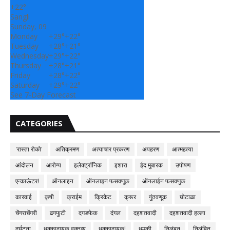
+
22°
Sangli
Sunday, 09
Monday
+
29°
+
22°
Tuesday
+
28°
+
21°
Wednesday
+
29°
+
22°
Thursday
+
28°
+
21°
Friday
+
28°
+
22°
Saturday
+
29°
+
22°
See 7-Day Forecast
CATEGORIES
'रास्ता रोको'
अतिक्रमण
अत्याचार प्रकरण
अपहरण
आत्महत्या
आंदोलन
आरोग्य
इलेक्ट्रॉनिक
इशारा
ईद मुबारक
उपोषण
एन्काऊंटर!
ऑनलाइन
ऑनलाइन फसवणूक
ऑनलाईन फसवणुक
कारवाई
कृषी
क्राईम
क्रिकेट
क्रूर
गुंतवणूक
घोटाळा
चेंगराचेंगरी
ढगफुटी
दगडफेक
दंगल
दहशतवादी
दहशतवादी हल्ला
दुर्घटना
धक्कादायक वक्तव्य
धक्कादायक!
धमकी
निलंबन
निलंबित