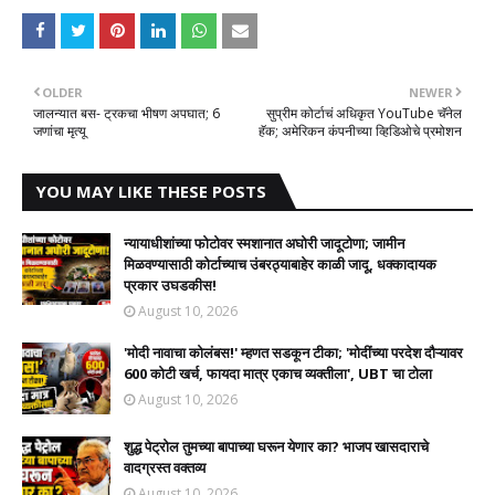
OLDER
NEWER
जालन्यात बस- ट्रकचा भीषण अपघात; 6
सुप्रीम कोर्टाचं अधिकृत YouTube चॅनेल
जणांचा मृत्यू
हॅक; अमेरिकन कंपनीच्या व्हिडिओचे प्रमोशन
YOU MAY LIKE THESE POSTS
न्यायाधीशांच्या फोटोवर स्मशानात अघोरी जादूटोणा; जामीन
मिळवण्यासाठी कोर्टाच्याच उंबरठ्याबाहेर काळी जादू, धक्कादायक
प्रकार उघडकीस!
August 10, 2026
'मोदी नावाचा कोलंबस!' म्हणत सडकून टीका; 'मोदींच्या परदेश दौऱ्यावर
600 कोटी खर्च, फायदा मात्र एकाच व्यक्तीला', UBT चा टोला
August 10, 2026
शुद्ध पेट्रोल तुमच्या बापाच्या घरून येणार का? भाजप खासदाराचे
वादग्रस्त वक्तव्य
August 10, 2026