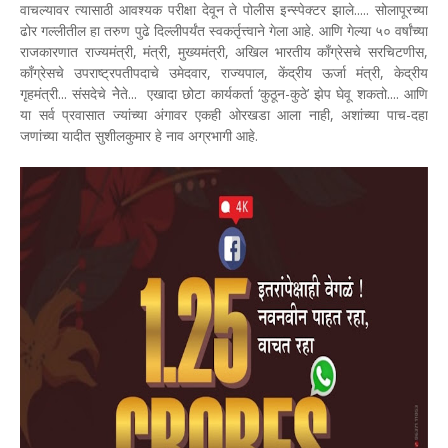
वाचल्यावर त्यासाठी आवश्यक परीक्षा देवून ते पोलीस इन्स्पेक्टर झाले..... सोलापूरच्या
ढोर गल्लीतील हा तरुण पुढे दिल्लीपर्यंत स्वकर्तृत्त्वाने गेला आहे. आणि गेल्या ५० वर्षांच्या
राजकारणात राज्यमंत्री, मंत्री, मुख्यमंत्री, अखिल भारतीय काँग्रेसचे सरचिटणीस,
काँग्रेसचे उपराष्ट्रपतीपदाचे उमेदवार, राज्यपाल, केंद्रीय ऊर्जा मंत्री, केद्रीय
गृहमंत्री... संसदेचे नेेते... एखादा छोटा कार्यकर्ता ‘कुठून-कुठे’ झेप घेवू शकतो.... आणि
या सर्व प्रवासात ज्यांच्या अंगावर एकही ओरखडा आला नाही, अशांच्या पाच-दहा
जणांच्या यादीत सुशीलकुमार हे नाव अग्रभागी आहे.