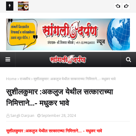
ाली निधन; दोन
मिरज पंचायत समिती भाजपच्या ताब्यात; मविआसह खासदार विशाल पाटलांना दणका!
वाढी
राजकीय
महाप
व्यवह
Home
राजकीय
सुशीलकुमार :अकलुज येथील सत्काराच्या निमित्ताने...- मधुकर भावे
सुशीलकुमार :अकलुज येथील सत्काराच्या
निमित्ताने...- मधुकर भावे
Sangli Darpan
September 28, 2024
सुशीलकुमार :अकलुज येथील सत्काराच्या निमित्ताने... - मधुकर भावे