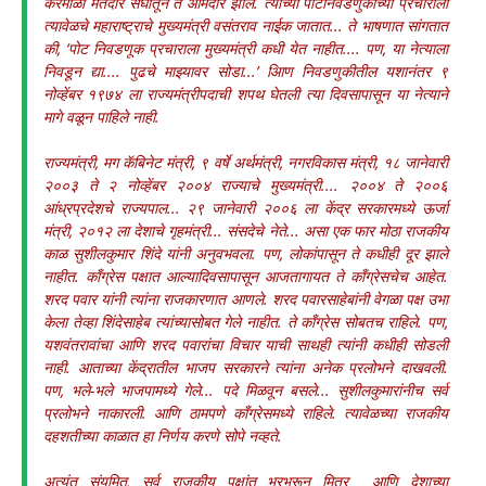
करमाळा मतदार संघातून ते आमदार झाले. त्यांच्या पोटनिवडणुकीच्या प्रचाराला
त्यावेळचे महाराष्ट्राचे मुख्यमंत्री वसंतराव नाईक जातात... ते भाषणात सांगतात
की, ‘पोट निवडणूक प्रचाराला मुख्यमंत्री कधी येत नाहीत.... पण, या नेत्याला
निवडून द्या.... पुढचे माझ्यावर सोडा...’ आिण निवडणुकीतील यशानंतर ९
नोव्हेंबर १९७४ ला राज्यमंत्रीपदाची शपथ घेतली त्या दिवसापासून या नेत्याने
मागे वळून पाहिले नाही.
राज्यमंत्री, मग कॅबिनेट मंत्री, ९ वर्षे अर्थमंत्री, नगरविकास मंत्री, १८ जानेवारी
२००३ ते २ नोव्हेंबर २००४ राज्याचे मुख्यमंत्री.... २००४ ते २००६
आंध्रप्रदेशचे राज्यपाल... २९ जानेवारी २००६ ला केंद्र सरकारमध्ये ऊर्जा
मंत्री, २०१२ ला देशाचे गृहमंत्री... संसदेचे नेते... असा एक फार मोठा राजकीय
काळ सुशीलकुमार शिंदे यांनी अनुवभवला. पण, लोकांपासून ते कधीही दूर झाले
नाहीत. काँग्रेस पक्षात आल्यादिवसापासून आजतागायत ते काँग्रेसचेच आहेत.
शरद पवार यांनी त्यांना राजकारणात आणले. शरद पवारसाहेबांनी वेगळा पक्ष उभा
केला तेव्हा शिंदेसाहेब त्यांच्यासोबत गेले नाहीत. ते काँग्रेस सोबतच राहिले. पण,
यशवंतरावांचा आणि शरद पवारांचा विचार याची साथही त्यांनी कधीही सोडली
नाही. आताच्या केंद्रातील भाजप सरकारने त्यांना अनेक प्रलोभने दाखवली.
पण, भले-भले भाजपामध्ये गेले... पदे मिळवून बसले... सुशीलकुमारांनीच सर्व
प्रलोभने नाकारली. आणि ठामपणे काँग्रेसमध्ये राहिले. त्यावेळच्या राजकीय
दहशतीच्या काळात हा निर्णय करणे सोपे नव्हते.
अत्यंत संयमित, सर्व राजकीय पक्षांत भरभरून मित्र आणि देशाच्या