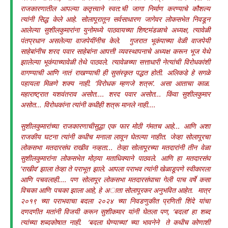
राजकारणातील आपल्या कतृत्त्वाने स्वत:ची जागा निर्माण करण्याचे कौशल्य
त्यांनी सिद्ध केले आहे. सोलापूरातून सर्वसाधारण जागेवर लोकसभेत निवडून
आलेल्या सुशीलकुमारांना युनाेमध्ये पाठवायच्या शिष्टमंडळाचे अध्यक्ष, त्यावेळी
पंतप्रधान असलेल्या वाजपेयींनीच केले. गुजरात भूकंपाच्या वेळी वाजपेयी
साहेबांनीच शरद पवार साहेबांना आपत्ती व्यवस्थापनाचे अध्यक्ष करून भूज येथे
झालेल्या भूकंपाच्यावेळी तेथे पाठवले. त्यावेळच्या सत्ताधारी नेत्यांची विरोधकांशी
वागण्याची आणि नातं राखण्याची ही सुसंस्कृत पद्धत होती. अलिकडे हे सगळे
पहायला मिळणे शक्य नाही. ‘विरोधक म्हणजे शत्रू’. असा आताचा काळ.
महाराष्ट्रात यशवंतराव असोत.... शरद पवार असोत... किंवा सुशीलकुमार
असोत... विरोधकांना त्यांनी कधीही शत्रू मानले नाही....
सुशीलकुमारांच्या राजकारणाचीसुद्धा एक फार मोठी गंमतच आहे... आणि अशा
राजकीय घटना त्यांनी कधीच मनाला लावून घेतल्या नाहीत. जेव्हा सोलापूरचा
लोकसभा मतदारसंघ राखीव नव्हता... तेव्हा सोलापूरच्या मतदारांनी तीन वेळा
सुशीलकुमारांना लोकसभेत मोठ्या मताधिक्याने पाठवले. आणि हा मतदारसंघ
‘राखीव’ झाला तेव्हा ते पराभूत झाले. आपला पराभव त्यांनी खेळाडूपणे स्वीकारला
आणि पचवलाही.... पण सोलापूर लोकसभा मतदारसंघाचा गेली पाच वर्षे कसा
विचका आणि पचका झाला आहे, हे अाता सोलापूरकर अनुभवित आहेत. मात्र
२०१९ च्या पराभवाचा बदला २०२४ च्या निवडणुकीत प्रणिती शिंदे यांचा
दणदणीत मतांनी विजयी करून सुशीकमार यांनी घेतला पण, ‘बदला’ हा शब्द
त्यांच्या शब्दकोषात नाही. ‘बदला घेण्याच्या’ च्या भावनेने ते कधीच कोणाशी