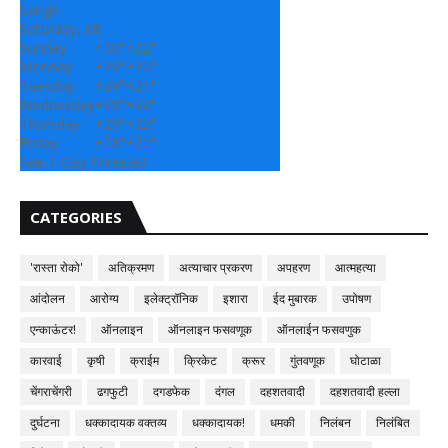
Sangli
Saturday, 08
Sunday
+
30°
+
22°
Monday
+
29°
+
22°
Tuesday
+
29°
+
21°
Wednesday
+
29°
+
22°
Thursday
+
29°
+
22°
Friday
+
28°
+
22°
See 7-Day Forecast
CATEGORIES
'रास्ता रोको'
अतिक्रमण
अत्याचार प्रकरण
अपहरण
आत्महत्या
आंदोलन
आरोग्य
इलेक्ट्रॉनिक
इशारा
ईद मुबारक
उपोषण
एन्काऊंटर!
ऑनलाइन
ऑनलाइन फसवणूक
ऑनलाईन फसवणुक
कारवाई
कृषी
क्राईम
क्रिकेट
क्रूर
गुंतवणूक
घोटाळा
चेंगराचेंगरी
ढगफुटी
दगडफेक
दंगल
दहशतवादी
दहशतवादी हल्ला
दुर्घटना
धक्कादायक वक्तव्य
धक्कादायक!
धमकी
निलंबन
निलंबित