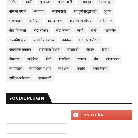
निषेध
नोकरी
पुरस्कार
प्रेरणादायी
फसवणुक
फसवणूक
बॉम्बची धमकी
भयानक
भविष्यवाणी
भावपूर्ण श्रद्धांजली
भूकंप
भ्रष्टाचार
मनोरंजन
महाघोटाळा
माफीचा साक्षीदार
माहितीगार
मोठा निकाल!
मोठी घोषणा
मोठी निर्णय
मोर्चा
मोर्चा!
राजकीय
राजकीय दौरा
राजकीय वक्तव्य
वक्तव्य
वादग्रस्त पोस्ट
वादग्रस्त वक्तव्य
वादग्रस्त विधान
वादावादी
विधान
विरोध
विषबाधा
शाईफेक
शेती
शैक्षणिक
सन्मान
संप
संशयास्पद
सामाजिक
सामाजिक माध्यमे
सावधान!
स्फोट
हलगर्जीपणा
हार्दिक अभिनंदन
हृदयस्पर्शी
SOCIAL PLUGIN