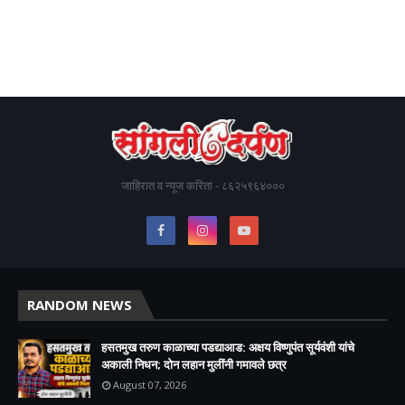
जाहिरात व न्यूज करिता - ८६२५९६४०००
RANDOM NEWS
हसतमुख तरुण काळाच्या पडद्याआड: अक्षय विष्णुपंत सूर्यवंशी यांचे
अकाली निधन; दोन लहान मुलींनी गमावले छत्र
August 07, 2026