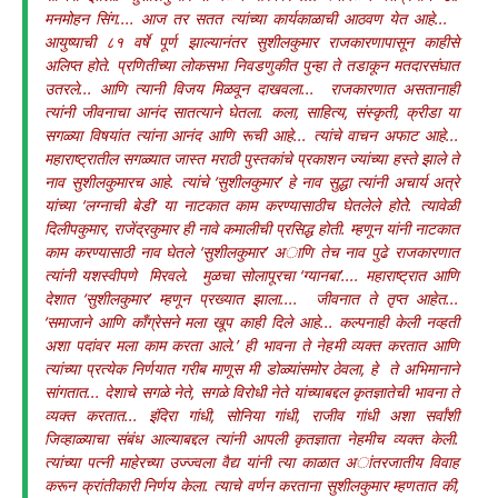
मनमोहन सिंग.... आज तर सतत त्यांच्या कार्यकाळाची आठवण येत आहे...
आयुष्याची ८१ वर्षे पूर्ण झाल्यानंतर सुशीलकुमार राजकारणापासून काहीसे
अलिप्त होते. प्रणितीच्या लोकसभा निवडणुकीत पुन्हा ते तडाकून मतदारसंघात
उतरले... आणि त्यानी विजय मिळवून दाखवला... राजकारणात असतानाही
त्यांनी जीवनाचा आनंद सातत्याने घेतला. कला, साहित्य, संस्कृती, क्रीडा या
सगळ्या विषयांत त्यांना आनंद आणि रूची आहे... त्यांचे वाचन अफाट आहे...
महाराष्ट्रातील सगळ्यात जास्त मराठी पुस्तकांचे प्रकाशन ज्यांच्या हस्ते झाले ते
नाव सुशीलकुमारच आहे. त्यांचे ‘सुशीलकुमार’ हे नाव सुद्धा त्यांनी अचार्य अत्रे
यांच्या ‘लग्नाची बेडी’ या नाटकात काम करण्यासाठीच घेतलेले होतेे. त्यावेळी
दिलीपकुमार, राजेंद्रकुमार ही नावे कमालीची प्रसिद्ध होती. म्हणून यांनी नाटकात
काम करण्यासाठी नाव घेतले ‘सुशीलकुमार’ अाणि तेच नाव पुढे राजकारणात
त्यांनी यशस्वीपणे मिरवले. मुळचा सोलापूरचा ‘ग्यानबा’.... महाराष्ट्रात आणि
देशात ‘सुशीलकुमार’ म्हणून प्रख्यात झाला.... जीवनात ते तृप्त आहेत...
‘समाजाने आणि काँग्रेसने मला खूप काही दिले आहे... कल्पनाही केली नव्हती
अशा पदांवर मला काम करता आले.’ ही भावना ते नेहमी व्यक्त करतात आणि
त्यांच्या प्रत्येक निर्णयात गरीब माणूस मी डोळ्यांसमोर ठेवला, हे ते अभिमानाने
सांगतात... देशाचे सगळे नेते, सगळे विरोधी नेते यांच्याबद्दल कृतज्ञातेची भावना ते
व्यक्त करतात... इंदिरा गांधी, सोनिया गांधी, राजीव गांधी अशा सर्वांशी
जिव्हाळ्याचा संबंध आल्याबद्दल त्यांनी आपली कृतज्ञाता नेहमीच व्यक्त केली.
त्यांच्या पत्नी माहेरच्या उज्ज्वला वैद्य यांनी त्या काळात अांतरजातीय विवाह
करून क्रांतीकारी निर्णय केला. त्याचे वर्णन करताना सुशीलकुमार म्हणतात की,