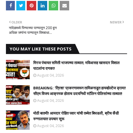
OLDER
NEWER
नांदेडमध्ये पिण्याच्या पाण्यातून 200 हून
अधिक जणांना पाण्यातून विषबाधा...
YOU MAY LIKE THESE POSTS
मिरज पंचायत समिती भाजपच्या ताब्यात; मविआसह खासदार विशाल
पाटलांना दणका!
August 04, 2026
BREAKING: 'त्रिशा' प्रकरणावरून तामिळनाडूत हायव्होल्टेज ड्रामा!
सीएम विजय आक्रमक होताच उदयनिधी स्टॅलिन पोलिसांच्या ताब्यात!
August 04, 2026
मोठी बातमी! आमदार रोहित पवार यांची तब्येत बिघडली, ब्रीच कँडी
रुग्णालयात उपचार सुरू
August 04, 2026