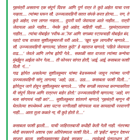
गृहमंत्री असताना एक संपूर्ण दिवस आणि पूर्ण रात्र ते कुठे आहेत याचा पत्ता
नव्हता.... त्यांच्या घरून सौ. उज्ज्वलावहिनी सतत संपर्क करत होत्या.... पण, ते
कुठे आहेत, पत्ता लागत नव्हता.... दुपारी घरी जेवायला आले नाहीत.... रात्री
जेवायला आले नाहीत... नेमके कुठे आहेत, माहिती नाही.... गृहमंत्रालयात
नाहीत.... त्यांचा मोबाईल ‘स्वीच-अॅाफ’ आणि सगळ्या स्टाफचाही मोबाईल बंद.
पहाटे पाच वाजता सुशीलकुमारजी घरी आले.... ‘खूप भूक लागलीय’ म्हणाले....
सौ. उज्ज्वलावहिनी म्हणाल्या, ‘होतात कुठे?’ हे महाराज म्हणाले, ‘पहिले जेवायला
वाढ....’ जेवले आणि लगेच झोपी गेले... सकाळी सात वाजता त्यांच्या कन्येचा
मुंबईहून आईला फोन गेला.... ती फोनवर सांगत होती, ‘आई, आई, कसाबला फाशी
दिली गं....’
गाढ झोपेत असलेल्या सुशीलकुमार यांच्या बेडरूममध्ये जावून त्यांच्या पत्नी
उज्ज्वलावहिनी सांगू लागल्या, ‘अहो, उठा... उठा.... कसाबला फाशी दिली....’
झोपेतून जागे होवून सुशीलकुमार म्हणाले..... ‘तीच सगळी व्यवस्था करण्याकरिता
मी संपूर्ण दिवस आणि रात्रभर बाहेर होतो.’ उज्ज्वलावहिनी म्हणाल्या, ‘अहो, मग
मला सांगायचं नाही का?’.... सुशीलकुमार शांतपणे म्हणाले, ‘गृहमंत्री म्हणून मी
घेतलेल्या शपथेमध्ये अशा घटना पत्नीलाही सांगायला मला कायद्याची परवानगी
नाही.... आता तुला कळले ना, मी कुठे होतो ते....’
कसाबला फाशी झाली.... याची जाहिरातबाजी कधीही केली गेली नाही. नंतरच्या
माेदी सरकारने अशाच एका अतिरेक्याला फाशी दिले... तो ‘इव्हेंट’ म्हणून देशभर
साजरा झाला. सुशीलकुमारच्या वेळचे सरकार .... त्यावेळचे पंतप्रधान डॉ.