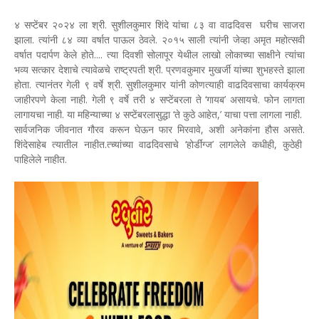
४ सप्टेंबर २०२४ ला श्री. सुशीलकुमार शिंदे यांचा ८३ वा वाढदिवस घरीच साजरा
झाला. त्यांनी ८४ व्या वर्षात पाऊल ठेवले. २०१५ साली त्यांनी जेव्हा अमृत महोत्सवी
वर्षात पदार्पण केले होते.... त्या दिवशी सोलापूर येथील लाखो लोकाच्या साक्षीने त्यांचा
भव्य सत्कार देशाचे त्यावेळचे राष्ट्रपती श्री. प्रणवकुमार मुखर्जी यांच्या शुभहस्ते झाला
होता. त्यानंतर गेली ९ वर्षे श्री. सुशीलकुमार यांनी कोणत्याही वाढदिवसाचा कार्यक्रम
जाहीरपणे केला नाही. गेली ९ वर्षे तरी ४ सप्टेंबरला ते ‘गायब’ असायचे. फोन लागता
लागायचा नाही. या महिन्याच्या ४ सप्टेंबरलासुद्धा ‘ते कुठे आहेत,’ याचा पत्ता लागला नाही.
सार्वजनिक जीवनात गौरव करून घेऊन फार मिरवावे, अशी अनेकांना हौस असते.
शिंदेसाहेब त्यातील नाहीत.त्च्यांच्या वाढदिवसाचे ‘होर्डींग्ज’ लागलेले कधीही, कुठेही
पाहिलेले नाहीत.