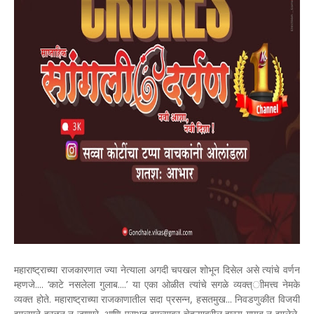
महाराष्ट्राच्या राजकारणात ज्या नेत्याला अगदी चपखल शोभून दिसेल असे त्यांचे वर्णन
म्हणजे.... ‘काटे नसलेला गुलाब....’ या एका ओळीत त्यांचे सगळे व्यक्त्ाीमत्त्व नेमके
व्यक्त होते. महाराष्ट्राच्या राजकाणातील सदा प्रसन्न, हसतमुख... निवडणुकीत विजयी
झाल्याने हुरळून न जाणारे, आणि पराभूत झाल्यावर चेहऱ्यावरील हास्य गायब न झालेले,