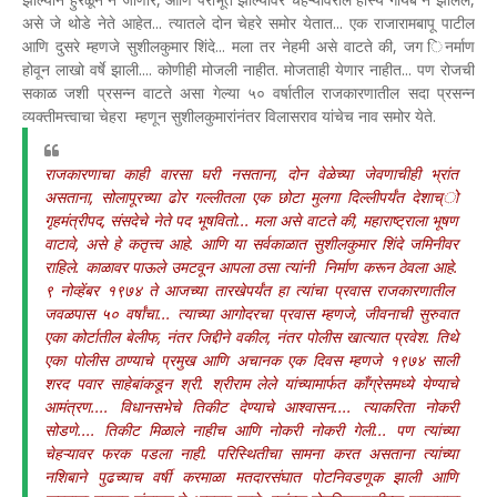
असे जे थोडे नेते आहेत... त्यातले दोन चेहरे समोर येतात... एक राजारामबापू पाटील
आणि दुसरे म्हणजे सुशीलकुमार शिंदे... मला तर नेहमी असे वाटते की, जग िनर्माण
होवून लाखो वर्षे झाली.... कोणीही मोजली नाहीत. मोजताही येणार नाहीत... पण रोजची
सकाळ जशी प्रसन्न वाटते असा गेल्या ५० वर्षातील राजकारणातील सदा प्रसन्न
व्यक्तीमत्त्वाचा चेहरा म्हणून सुशीलकुमारांनंतर विलासराव यांचेच नाव समोर येते.
राजकारणाचा काही वारसा घरी नसताना, दोन वेळेच्या जेवणाचीही भ्रांत
असताना, सोलापूरच्या ढोर गल्लीतला एक छोटा मुलगा दिल्लीपर्यंत देशाच्ो
गृहमंत्रीपद, संसदेचे नेते पद भूषवितो... मला असे वाटते की, महाराष्ट्राला भूषण
वाटावे, असे हे कतृत्त्व आहे. आणि या सर्वकाळात सुशीलकुमार शिंदे जमिनीवर
राहिले. काळावर पाऊले उमटवून आपला ठसा त्यांनी निर्माण करून ठेवला आहे.
९ नोव्हेंबर १९७४ ते आजच्या तारखेपर्यंत हा त्यांचा प्रवास राजकारणातील
जवळपास ५० वर्षांचा... त्याच्या आगोदरचा प्रवास म्हणजे, जीवनाची सुरुवात
एका कोर्टातील बेलीफ, नंतर जिद्दीने वकील, नंतर पोलीस खात्यात प्रवेश. तिथे
एका पोलीस ठाण्याचे प्रमुख आणि अचानक एक दिवस म्हणजे १९७४ साली
शरद पवार साहेबांकडून श्री. श्रीराम लेले यांच्यामार्फत काँग्रेसमध्ये येण्याचे
आमंत्रण.... विधानसभेचे तिकीट देण्याचे आश्वासन.... त्याकरिता नोकरी
सोडणे.... तिकीट मिळाले नाहीच आणि नोकरी नोकरी गेली... पण त्यांच्या
चेहऱ्यावर फरक पडला नाही. परिस्थितीचा सामना करत असताना त्यांच्या
नशिबाने पुढच्याच वर्षी करमाळा मतदारसंघात पोटनिवडणूक झाली आणि