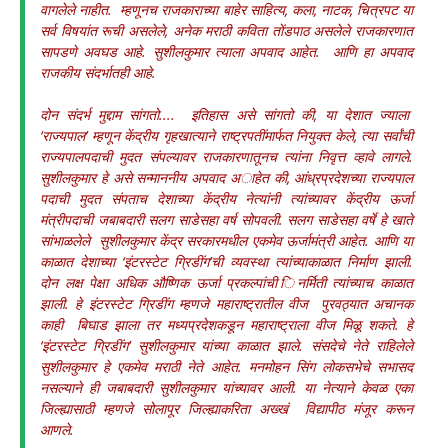
वागलेले नाहीत. म्हणूनच राजकाराच्या बाहेर साहित्य, कला, नाटक, चित्रपट या
सर्व विषयांत रूची असलेले, अनेक मराठी कविता तोंडपाठ असलेले राजकारणात
सापडणे अवघड आहे. सुशीलकुमार त्याला अपवाद आहेत. आणि हा अपवाद
राजकीय संदर्भातही आहे.
दोन संदर्भ मुद्दाम सांगतो.... इतिहास असे सांगतो की, या देशात ज्याला
‘राज्यपाल’ म्हणून केंद्रीय गृहखात्याने राष्ट्रपतींमार्फत नियुक्त केले, त्या सर्वांची
राज्यपालपदाची मुदत संपल्यावर राजकारणातूनच त्यांना निवृत्त व्हावे लागले.
सुशीलकुमार हे असे सन्माननीय अपवाद अाहेत की, आंध्रप्रदेशच्या राज्यपाल
पदाची मुदत संपताच देशाच्या केंद्रीय नेत्यांनी त्यांच्यावर केंद्रीय ऊर्जा
मंत्रीपदाची जबाबदारी सलग साडेसहा वर्ष सोपवली. सलग साडेसहा वर्षे हे खाते
सांभाळलेले सुशीलकुमार केंद्र सरकारमधील एकमेव ऊर्जामंत्री आहेत. आणि या
काळात देशाच्या ‘इंटरस्टेट ग्रिडींग’ची व्यवस्था त्यांच्याकाळात निर्माण झाली.
दोन लक्ष पेक्षा अधिक औष्णिक ऊर्जा प्रकल्पांची िनर्मिती त्यांच्याच काळात
झाली. हे इंटरस्टेट ग्रिडींग म्हणजे महाराष्ट्रातील वीज पुरवठ्यात अचानक
काही बिघाड झाला तर मध्यप्रदेशकडून महाराष्ट्राला वीज मिळू शकते. हे
‘इंटरस्टेट ग्रिडींग’ सुशीलकुमार यांच्या काळात झाले. संसदेचे नेते राहिलेले
सुशीलकुमार हे एकमेव मराठी नेते आहेत. मनमोहन सिंग लोकसभेचे सभासद
नसल्याने ही जबाबदारी सुशीलकुमार यांच्यावर आली. या नेत्याने केवळ एका
जिल्ह्यासाठी म्हणजे सोलापूर जिल्ह्याकरिता अख्खं विद्यापीठ मंजूर करून
आणले.