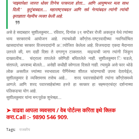
‘माझ्यापेक्षा जास्त धोका तिनेच पत्करला होता... आणि आयुष्यभर मला साथ
दिली.’ कुटुंबाबद्दल.... महाराष्ट्राबद्दल आणि सर्व नेत्यांबद्दल त्यांनी त्यांची
कृतज्ञाता नेहमीच व्यक्त केली आहे.
असे हे सदाबहार सुशीलकुमार.... रविवार, दिनांक २९ सप्टेंबर रोजी अकलुज येथे त्यांच्या
भव्य सत्काराचे आयोजन आहे. त्याचवेळी काँग्रेस-राष्ट्रवादीच्या नवनिर्वाचित
खासदारांचा सत्कार विजयदादांनी अायोजित केलेला आहे. विजयदादा एकदा मैदानात
उतरले की, मग दाही दिशा ते दणाणून टाकतात. माढ्याची जागा त्यांनी जिंकून
दाखवलीच... चंद्राला तापलेले कोणिही बघितलेले नाही. सुशीलकुमार िचडले,
संतापले, अपशब्द बोलले.... असेही कधीही कोणाला दिसले नाही. त्यामुळे असे फार थोडे
लोक असतील ज्यांच्या स्वभावाला पैर्णिमेच्या शीतल चांदण्याची उपमा देतायेईल,
सुशीलकुमार हे व्यक्तिमत्त्व तसेच आहे... शरद पवारसाहेबांनी त्यांना काँग्रेसमध्ये
आणले. आणि शरद पवारसाहेबांच्या हस्ते हा सत्कार हा सह्स्त्रचंद्र दर्शनाच्या
पलिकडचा योग आहे.
सुशीलकुमार यांना मन:पूर्वक शुभेच्छा....
➤ वाढवा आपला व्यवसाय / वेब पोर्टल्स करिता इथे क्लिक
करा.Call :- 9890 546 909.
Tags:
राजकीय