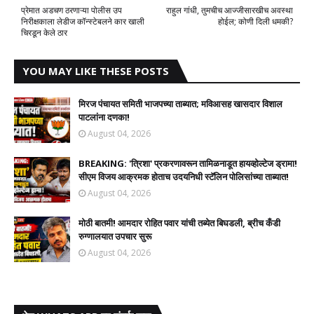
प्रेमात अडचण ठरणाऱ्या पोलीस उप
राहुल गांधी, तुमचीच आज्जीसारखीच अवस्था
निरीक्षकाला लेडीज कॉन्स्टेबलने कार खाली
होईल; कोणी दिली धमकी?
चिरडून केले ठार
YOU MAY LIKE THESE POSTS
मिरज पंचायत समिती भाजपच्या ताब्यात; मविआसह खासदार विशाल
पाटलांना दणका!
August 04, 2026
BREAKING: 'त्रिशा' प्रकरणावरून तामिळनाडूत हायव्होल्टेज ड्रामा!
सीएम विजय आक्रमक होताच उदयनिधी स्टॅलिन पोलिसांच्या ताब्यात!
August 04, 2026
मोठी बातमी! आमदार रोहित पवार यांची तब्येत बिघडली, ब्रीच कँडी
रुग्णालयात उपचार सुरू
August 04, 2026