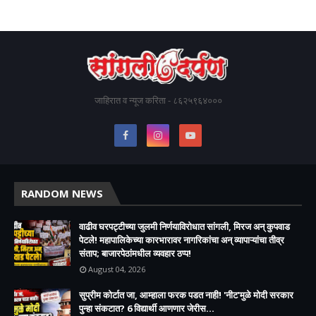
जाहिरात व न्यूज करिता - ८६२५९६४०००
RANDOM NEWS
वाढीव घरपट्टीच्या जुलमी निर्णयाविरोधात सांगली, मिरज अन् कुपवाड
पेटले! महापालिकेच्या कारभारावर नागरिकांचा अन् व्यापाऱ्यांचा तीव्र
संताप; बाजारपेठांमधील व्यवहार ठप्प!​
August 04, 2026
सुप्रीम कोर्टात जा, आम्हाला फरक पडत नाही! 'नीट'मुळे मोदी सरकार
पुन्हा संकटात? 6 विद्यार्थी आणणार जेरीस...