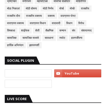
भ्रष्टाचार
मनोरंजन
महाघोटाळा
माफीचा साक्षीदार
माहितीगार
मोठा निकाल!
मोठी घोषणा
मोठी निर्णय
मोर्चा
मोर्चा!
राजकीय
राजकीय दौरा
राजकीय वक्तव्य
वक्तव्य
वादग्रस्त पोस्ट
वादग्रस्त वक्तव्य
वादग्रस्त विधान
वादावादी
विधान
विरोध
विषबाधा
शाईफेक
शेती
शैक्षणिक
सन्मान
संप
संशयास्पद
सामाजिक
सामाजिक माध्यमे
सावधान!
स्फोट
हलगर्जीपणा
हार्दिक अभिनंदन
हृदयस्पर्शी
SOCIAL PLUGIN
LIVE SCORE