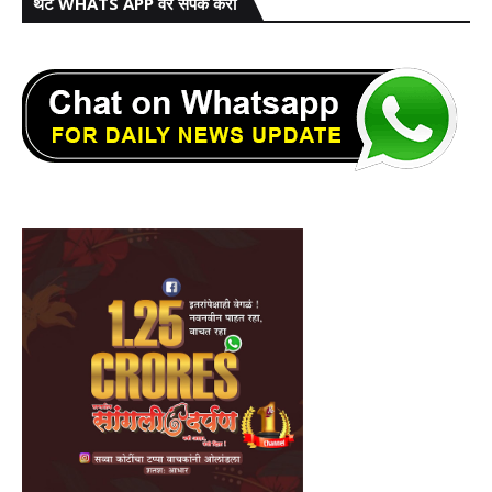
थेट WHATS APP वर संपर्क करा