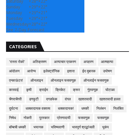
Saturday
+
28°
+
22°
Sunday
+
29°
+
22°
Monday
+
29°
+
21°
Tuesday
+
29°
+
21°
Wednesday
+
28°
+
22°
See 7-Day Forecast
CATEGORIES
'रास्ता रोको'
अतिक्रमण
अत्याचार प्रकरण
अपहरण
आत्महत्या
आंदोलन
आरोग्य
इलेक्ट्रॉनिक
इशारा
ईद मुबारक
उपोषण
एन्काऊंटर!
ऑनलाइन
ऑनलाइन फसवणूक
ऑनलाईन फसवणुक
कारवाई
कृषी
क्राईम
क्रिकेट
क्रूर
गुंतवणूक
घोटाळा
चेंगराचेंगरी
ढगफुटी
दगडफेक
दंगल
दहशतवादी
दहशतवादी हल्ला
दुर्घटना
धक्कादायक वक्तव्य
धक्कादायक!
धमकी
निलंबन
निलंबित
निषेध
नोकरी
पुरस्कार
प्रेरणादायी
फसवणुक
फसवणूक
बॉम्बची धमकी
भयानक
भविष्यवाणी
भावपूर्ण श्रद्धांजली
भूकंप