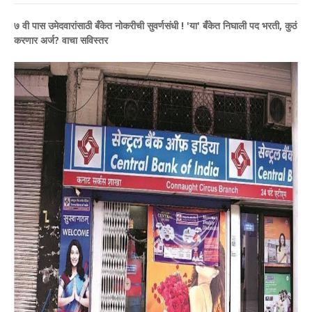
७ वी पास उमेदवारांसाठी बँकेत नोकरीची सुवर्णसंधी ! 'या' बँकेत निघाली पद भरती, कुठं
करणार अर्ज? वाचा सविस्तर