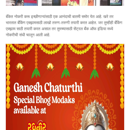
बँकेत नोकरी करू इच्छीणाऱ्यांसाठी एक आनंदाची बातमी समोर येत आहे. खरे तर
भारतात बँकिंग एक्झामसाठी लाखो तरुण-तरुणी तयारी करत आहेत. जर तुम्हीही बँकिंग
एक्झाम साठी तयारी करत असाल तर तुमच्यासाठी सेंट्रल बँक ऑफ इंडिया मध्ये
नोकरीची संधी चालून आली आहे.