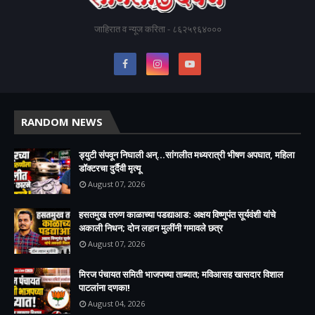
जाहिरात व न्यूज करिता - ८६२५९६४०००
RANDOM NEWS
ड्युटी संपवून निघाली अन्...सांगलीत मध्यरात्री भीषण अपघात, महिला
डॉक्टरचा दुर्दैवी मृत्यू
August 07, 2026
हसतमुख तरुण काळाच्या पडद्याआड: अक्षय विष्णुपंत सूर्यवंशी यांचे
अकाली निधन; दोन लहान मुलींनी गमावले छत्र
August 07, 2026
मिरज पंचायत समिती भाजपच्या ताब्यात; मविआसह खासदार विशाल
पाटलांना दणका!
August 04, 2026