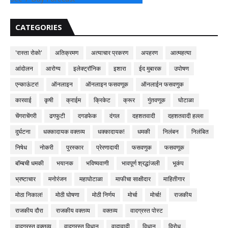
CATEGORIES
'रास्ता रोको'
अतिक्रमण
अत्याचार प्रकरण
अपहरण
आत्महत्या
आंदोलन
आरोग्य
इलेक्ट्रॉनिक
इशारा
ईद मुबारक
उपोषण
एन्काऊंटर!
ऑनलाइन
ऑनलाइन फसवणूक
ऑनलाईन फसवणुक
कारवाई
कृषी
क्राईम
क्रिकेट
क्रूर
गुंतवणूक
घोटाळा
चेंगराचेंगरी
ढगफुटी
दगडफेक
दंगल
दहशतवादी
दहशतवादी हल्ला
दुर्घटना
धक्कादायक वक्तव्य
धक्कादायक!
धमकी
निलंबन
निलंबित
निषेध
नोकरी
पुरस्कार
प्रेरणादायी
फसवणुक
फसवणूक
बॉम्बची धमकी
भयानक
भविष्यवाणी
भावपूर्ण श्रद्धांजली
भूकंप
भ्रष्टाचार
मनोरंजन
महाघोटाळा
माफीचा साक्षीदार
माहितीगार
मोठा निकाल!
मोठी घोषणा
मोठी निर्णय
मोर्चा
मोर्चा!
राजकीय
राजकीय दौरा
राजकीय वक्तव्य
वक्तव्य
वादग्रस्त पोस्ट
वादग्रस्त वक्तव्य
वादग्रस्त विधान
वादावादी
विधान
विरोध