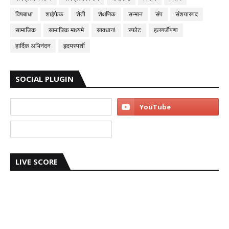
विषबाधा
शाईफेक
शेती
शैक्षणिक
सन्मान
संप
संशयास्पद
सामाजिक
सामाजिक माध्यमे
सावधान!
स्फोट
हलगर्जीपणा
हार्दिक अभिनंदन
हृदयस्पर्शी
SOCIAL PLUGIN
LIVE SCORE