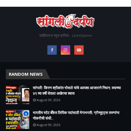
जाहिरात व न्यूज करिता - ८६२५९६४०००
RANDOM NEWS
सांगली: किरण श्रीकांत भोसले यांचे अल्पशा आजाराने निधन; वयाच्या
४९ व्या वर्षी घेतला अखेरचा श्वास​
August 09, 2026
भारतीय स्टेट बँकेत लिपिक पदांसाठी मेगाभरती; ग्रॅज्युएट्स तरुणांना
नोकरीची संधी..
August 09, 2026