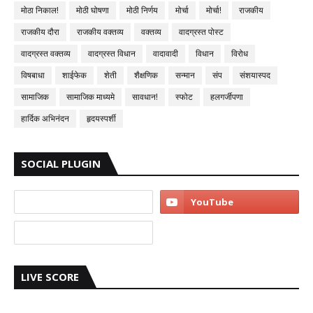
मोठा निकाल!
मोठी घोषणा
मोठी निर्णय
मोर्चा
मोर्चा!
राजकीय
राजकीय दौरा
राजकीय वक्तव्य
वक्तव्य
वादग्रस्त पोस्ट
वादग्रस्त वक्तव्य
वादग्रस्त विधान
वादावादी
विधान
विरोध
विषबाधा
शाईफेक
शेती
शैक्षणिक
सन्मान
संप
संशयास्पद
सामाजिक
सामाजिक माध्यमे
सावधान!
स्फोट
हलगर्जीपणा
हार्दिक अभिनंदन
हृदयस्पर्शी
SOCIAL PLUGIN
LIVE SCORE