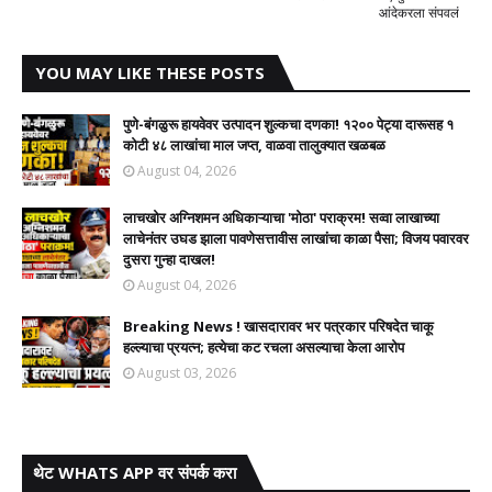
आंदेकरला संपवलं
YOU MAY LIKE THESE POSTS
पुणे-बंगळुरू हायवेवर उत्पादन शुल्कचा दणका! १२०० पेट्या दारूसह १
कोटी ४८ लाखांचा माल जप्त, वाळवा तालुक्यात खळबळ
August 04, 2026
लाचखोर अग्निशमन अधिकाऱ्याचा 'मोठा' पराक्रम! सव्वा लाखाच्या
लाचेनंतर उघड झाला पावणेसत्तावीस लाखांचा काळा पैसा; विजय पवारवर
दुसरा गुन्हा दाखल!​
August 04, 2026
Breaking News ! खासदारावर भर पत्रकार परिषदेत चाकू
हल्ल्याचा प्रयत्न; हत्येचा कट रचला असल्याचा केला आरोप
August 03, 2026
थेट WHATS APP वर संपर्क करा