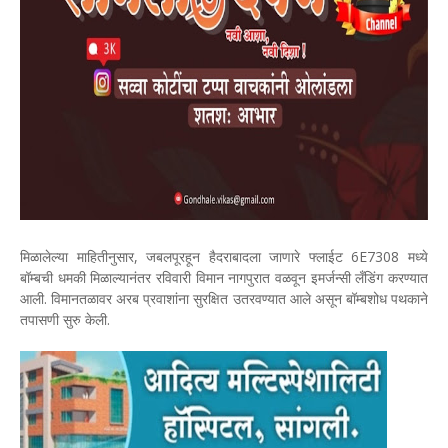
मिळालेल्या माहितीनुसार, जबलपूरहून हैदराबादला जाणारे फ्लाईट 6E7308 मध्ये
बॉम्बची धमकी मिळाल्यानंतर रविवारी विमान नागपुरात वळवून इमर्जन्सी लँडिंग करण्यात
आली. विमानतळावर अरब प्रवाशांना सुरक्षित उतरवण्यात आले असून बॉम्बशोध पथकाने
तपासणी सुरु केली.