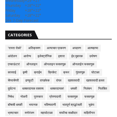
Wednesday
+
29°
+
21°
Thursday
+
28°
+
22°
Friday
+
28°
+
22°
Saturday
+
28°
+
22°
See 7-Day Forecast
CATEGORIES
'रास्ता रोको'
अतिक्रमण
अत्याचार प्रकरण
अपहरण
आत्महत्या
आंदोलन
आरोग्य
इलेक्ट्रॉनिक
इशारा
ईद मुबारक
उपोषण
एन्काऊंटर!
ऑनलाइन
ऑनलाइन फसवणूक
ऑनलाईन फसवणुक
कारवाई
कृषी
क्राईम
क्रिकेट
क्रूर
गुंतवणूक
घोटाळा
चेंगराचेंगरी
ढगफुटी
दगडफेक
दंगल
दहशतवादी
दहशतवादी हल्ला
दुर्घटना
धक्कादायक वक्तव्य
धक्कादायक!
धमकी
निलंबन
निलंबित
निषेध
नोकरी
पुरस्कार
प्रेरणादायी
फसवणुक
फसवणूक
बॉम्बची धमकी
भयानक
भविष्यवाणी
भावपूर्ण श्रद्धांजली
भूकंप
भ्रष्टाचार
मनोरंजन
महाघोटाळा
माफीचा साक्षीदार
माहितीगार