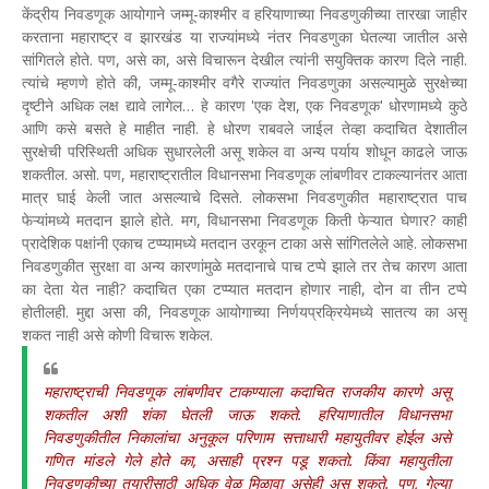
केंद्रीय निवडणूक आयोगाने जम्मू-काश्मीर व हरियाणाच्या निवडणुकीच्या तारखा जाहीर
करताना महाराष्ट्र व झारखंड या राज्यांमध्ये नंतर निवडणुका घेतल्या जातील असे
सांगितले होते. पण, असे का, असे विचारून देखील त्यांनी सयुक्तिक कारण दिले नाही.
त्यांचे म्हणणे होते की, जम्मू-काश्मीर वगैरे राज्यांत निवडणुका असल्यामुळे सुरक्षेच्या
दृष्टीने अधिक लक्ष द्यावे लागेल… हे कारण 'एक देश, एक निवडणूक' धोरणामध्ये कुठे
आणि कसे बसते हे माहीत नाही. हे धोरण राबवले जाईल तेव्हा कदाचित देशातील
सुरक्षेची परिस्थिती अधिक सुधारलेली असू शकेल वा अन्य पर्याय शोधून काढले जाऊ
शकतील. असो. पण, महाराष्ट्रातील विधानसभा निवडणूक लांबणीवर टाकल्यानंतर आता
मात्र घाई केली जात असल्याचे दिसते. लोकसभा निवडणुकीत महाराष्ट्रात पाच
फेऱ्यांमध्ये मतदान झाले होते. मग, विधानसभा निवडणूक किती फेऱ्यात घेणार? काही
प्रादेशिक पक्षांनी एकाच टप्प्यामध्ये मतदान उरकून टाका असे सांगितलेले आहे. लोकसभा
निवडणुकीत सुरक्षा वा अन्य कारणांमुळे मतदानाचे पाच टप्पे झाले तर तेच कारण आता
का देता येत नाही? कदाचित एका टप्प्यात मतदान होणार नाही, दोन वा तीन टप्पे
होतीलही. मुद्दा असा की, निवडणूक आयोगाच्या निर्णयप्रक्रियेमध्ये सातत्य का असू
शकत नाही असे कोणी विचारू शकेल.
महाराष्ट्राची निवडणूक लांबणीवर टाकण्याला कदाचित राजकीय कारणे असू
शकतील अशी शंका घेतली जाऊ शकते. हरियाणातील विधानसभा
निवडणुकीतील निकालांचा अनुकूल परिणाम सत्ताधारी महायुतीवर होईल असे
गणित मांडले गेले होते का, असाही प्रश्न पडू शकतो. किंवा महायुतीला
निवडणुकीच्या तयारीसाठी अधिक वेळ मिळावा असेही असू शकते. पण, गेल्या