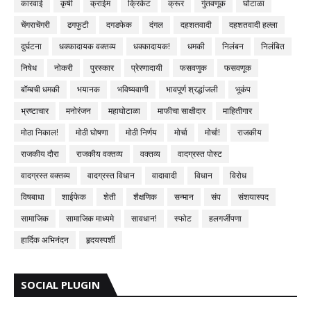
कारवाई
कृषी
क्राईम
क्रिकेट
क्रूर
गुंतवणूक
घोटाळा
चेंगराचेंगरी
ढगफुटी
दगडफेक
दंगल
दहशतवादी
दहशतवादी हल्ला
दुर्घटना
धक्कादायक वक्तव्य
धक्कादायक!
धमकी
निलंबन
निलंबित
निषेध
नोकरी
पुरस्कार
प्रेरणादायी
फसवणुक
फसवणूक
बॉम्बची धमकी
भयानक
भविष्यवाणी
भावपूर्ण श्रद्धांजली
भूकंप
भ्रष्टाचार
मनोरंजन
महाघोटाळा
माफीचा साक्षीदार
माहितीगार
मोठा निकाल!
मोठी घोषणा
मोठी निर्णय
मोर्चा
मोर्चा!
राजकीय
राजकीय दौरा
राजकीय वक्तव्य
वक्तव्य
वादग्रस्त पोस्ट
वादग्रस्त वक्तव्य
वादग्रस्त विधान
वादावादी
विधान
विरोध
विषबाधा
शाईफेक
शेती
शैक्षणिक
सन्मान
संप
संशयास्पद
सामाजिक
सामाजिक माध्यमे
सावधान!
स्फोट
हलगर्जीपणा
हार्दिक अभिनंदन
हृदयस्पर्शी
SOCIAL PLUGIN