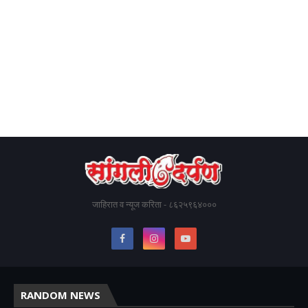
जाहिरात व न्यूज करिता - ८६२५९६४०००
RANDOM NEWS