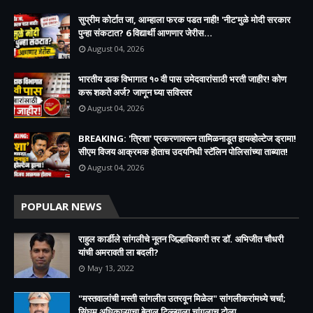
सुप्रीम कोर्टात जा, आम्हाला फरक पडत नाही! 'नीट'मुळे मोदी सरकार
पुन्हा संकटात? 6 विद्यार्थी आणणार जेरीस...
August 04, 2026
भारतीय डाक विभागात १० वी पास उमेदवारांसाठी भरती जाहीर! कोण
करू शकते अर्ज? जाणून घ्या सविस्तर
August 04, 2026
BREAKING: 'त्रिशा' प्रकरणावरून तामिळनाडूत हायव्होल्टेज ड्रामा!
सीएम विजय आक्रमक होताच उदयनिधी स्टॅलिन पोलिसांच्या ताब्यात!
August 04, 2026
POPULAR NEWS
राहुल कार्डीले सांगलीचे नूतन जिल्हाधिकारी तर डॉ. अभिजीत चौधरी
यांची अमरावती ला बदली?
May 13, 2022
"मस्तवालांची मस्ती सांगलीत उतरवून मिळेल" सांगलीकरांमध्ये चर्चा;
सिंघम अधिकाऱ्याचा बेताल टिल्ल्याला चांगलाच टोला