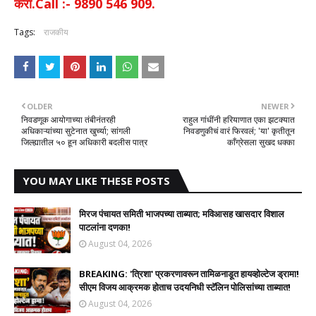
करा.Call :- 9890 546 909.
Tags:
राजकीय
OLDER
NEWER
निवडणूक आयोगाच्या तंबीनंतरही
राहुल गांधींनी हरियाणात एका झटक्यात
अधिकाऱ्यांच्या सुटेनात खुर्च्या; सांगली
निवडणुकीचं वारं फिरवलं; 'या' कृतीतून
जिल्ह्यातील ५० हून अधिकारी बदलीस पात्र
काँग्रेसला सुखद धक्का
YOU MAY LIKE THESE POSTS
मिरज पंचायत समिती भाजपच्या ताब्यात; मविआसह खासदार विशाल
पाटलांना दणका!
August 04, 2026
BREAKING: 'त्रिशा' प्रकरणावरून तामिळनाडूत हायव्होल्टेज ड्रामा!
सीएम विजय आक्रमक होताच उदयनिधी स्टॅलिन पोलिसांच्या ताब्यात!
August 04, 2026