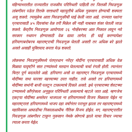
महिन्याभरातील राज्यातील राजकीय परिस्थिती पाहिली तर जितकी निवडणूक
लांबणीवर पडेल तितके सत्ताधारी महायुतीचे अधिक नुकसान होण्याची शक्यता
असू शकते. त्यामुळेच आता निवडणुकीची घाई केली जात आहे. राज्यात पक्षांना
प्रचारासाठी ४५ दिवसांचा वेळ तरी मिळेल की नाही याबाबत शंका घेतली जाऊ
शकते. केंद्रीय निवडणूक आयोगाला २६ नोव्हेंबरच्या आत निकाल लावून नवे
सरकार स्थापन होण्यासाठी वेळ द्यावा लागेल. ही घाई करण्यापेक्षा
हरियाणाबरोबरच महाराष्ट्राची निवडणूक घेतली असती तर अधिक बरे झाले
असते असाही युक्तिवाद करता येऊ शकतो.
लोकसभा निवडणुकीमध्ये पंतप्रधान नरेंद्र मोदींना प्रचारासाठी अधिक वेळ
मिळावा यादृष्टीने सात टप्प्यांमध्ये मतदान घेतल्याची चर्चा रंगली होती. त्यानंतर
चित्र पूर्ण बदललेले आहे. हरियाणा असो वा महाराष्ट्र निवडणूक प्रचारामध्ये
मोदींच्या सभा फारशा महत्त्वाच्या ठरत नाहीत. तसे असते तर हरियाणामध्ये
मोदींच्या सभांनी बाजी पलटून टाकल्याचे दिसले असते. इथे प्रचाराच्या शेवटच्या
टप्प्यामध्ये काँग्रेसला अनुकूल परिस्थिती असल्याचे म्हटले जात आहे. म्हणजेच
एकट्या मोदींच्या क्षमतेवर भाजपला ना हरियाणामध्ये विजय मिळवता येईल ना
महाराष्ट्रात! हरियाणामध्ये भाजप दहा वर्षांनंतर पराभूत झाला तर महाराष्ट्रामध्ये
महाविकास आघाडीचा निकालाआधीच नैतिक विजय होईल. मग, महाराष्ट्रातील
निवडणूक लांबणीवर टाकून नुकसान नेमके कोणाचे झाले याचा विचार ज्याचा
त्याला करता येईल.