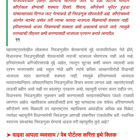
भाजपविरोधात एकत्र आल्याचे सांगितले जाते. या वेळी जाटांचे मतदान
काँग्रेसला होण्याची शक्यता दिसते. शिवाय, काँग्रेसने भूपेंद्र हुड्डा
यांच्यासारख्या दिग्गज जाट नेत्याकडे ही निवडणूक सोपवलेली आहे. काँग्रेसमध्ये
अंतर्गत मतभेद असेल तरी त्याचा फायदा भाजपला मिळण्याची शक्यता नाही.
हरियाणामध्ये भाजप जिंकण्याची शक्यता कमी असल्याचे मानले जाते. त्यामुळे
पराभवाची तीव्रता कमी करण्यासाठी भाजपला प्रयत्न करावे लागतील.
महाराष्ट्रातदेखील लोकसभा निवडणुकीत शेतकऱ्यांचे मुद्दे भाजपविरोधात गेले होते,
विधानसभा निवडणुकीतही शेतकऱ्यांची नाराजी भाजपला भोवणारच नाही असे नव्हे.
हरियाणामध्ये अग्निवीरसारखे मुद्दे आहेत, त्यातून सुटका कशी करून घ्यायची असा
प्रश्न भाजपसमोर आहे. राहुल गांधी आणि त्यांचे कथित आरक्षणविरोधी विधानही
भाजपला मदत करण्याची शक्यता नाही. त्यामुळे हरियाणामध्ये भाजपला
मतदारसंघनिहाय-उमेदवारनिहाय निवडणुकीचा विचार करावा लागला आहे. महाराष्ट्रातही
लाडकी बहीण असो नाही तर बदलापूर प्रकरण असो, महायुती प्रचार करत राहील पण,
विधानसभा निवडणुकीत नुकसान कमी करण्यासाठी मतदारसंघनिहाय पावले टाकावी
लागणार आहेत. महाविकास आघाडीसाठी हाच मुद्दा फायद्याचा ठरू शकेल. हरियाणामध्ये
काँग्रेसने सत्ता मिळवली तर महाराष्ट्रात महाविकास आघाडीला अधिक बळ मिळेल.
त्यापेक्षा महायुतीने विधानसभेची निवडणूक आणखी लांबणीवर टाकलेलीच बरी. स्थानिक
स्वराज्य संस्थांच्या निवडणुका घेण्याचे धाडस तरी महायुतीत कुठे आहे?
➤ वाढवा आपला व्यवसाय / वेब पोर्टल्स करिता इथे क्लिक