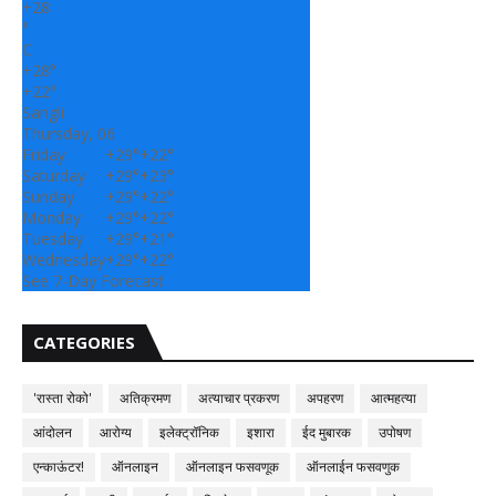
+
28
°
C
+
28°
+
22°
Sangli
Thursday, 06
Friday
+
29°
+
22°
Saturday
+
29°
+
23°
Sunday
+
29°
+
22°
Monday
+
29°
+
22°
Tuesday
+
29°
+
21°
Wednesday
+
29°
+
22°
See 7-Day Forecast
CATEGORIES
'रास्ता रोको'
अतिक्रमण
अत्याचार प्रकरण
अपहरण
आत्महत्या
आंदोलन
आरोग्य
इलेक्ट्रॉनिक
इशारा
ईद मुबारक
उपोषण
एन्काऊंटर!
ऑनलाइन
ऑनलाइन फसवणूक
ऑनलाईन फसवणुक