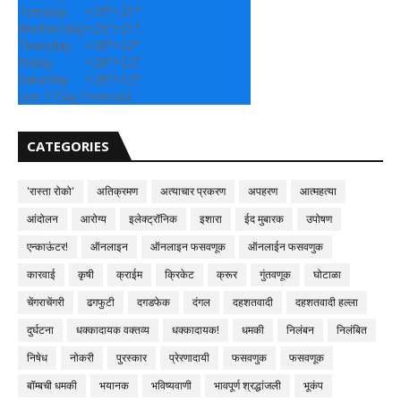
Tuesday
+
29°
+
21°
Wednesday
+
29°
+
21°
Thursday
+
28°
+
22°
Friday
+
28°
+
22°
Saturday
+
28°
+
22°
See 7-Day Forecast
CATEGORIES
'रास्ता रोको'
अतिक्रमण
अत्याचार प्रकरण
अपहरण
आत्महत्या
आंदोलन
आरोग्य
इलेक्ट्रॉनिक
इशारा
ईद मुबारक
उपोषण
एन्काऊंटर!
ऑनलाइन
ऑनलाइन फसवणूक
ऑनलाईन फसवणुक
कारवाई
कृषी
क्राईम
क्रिकेट
क्रूर
गुंतवणूक
घोटाळा
चेंगराचेंगरी
ढगफुटी
दगडफेक
दंगल
दहशतवादी
दहशतवादी हल्ला
दुर्घटना
धक्कादायक वक्तव्य
धक्कादायक!
धमकी
निलंबन
निलंबित
निषेध
नोकरी
पुरस्कार
प्रेरणादायी
फसवणुक
फसवणूक
बॉम्बची धमकी
भयानक
भविष्यवाणी
भावपूर्ण श्रद्धांजली
भूकंप