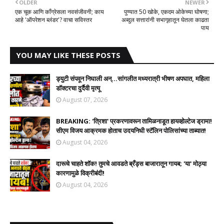
OLDER
NEWER
एक चूक आणि काँग्रेसला नवसंजीवनी; काय
पुण्यात 50 खोके, एकदम ओकेच्या घोषणा;
आहे 'ऑपरेशन ब्लंडर'? वाचा सविस्तर
अब्दुल सत्तारांनी सभागृहातून घेतला काढता
पाय
YOU MAY LIKE THESE POSTS
ड्युटी संपवून निघाली अन्...सांगलीत मध्यरात्री भीषण अपघात, महिला
डॉक्टरचा दुर्दैवी मृत्यू
August 07, 2026
BREAKING: 'त्रिशा' प्रकरणावरून तामिळनाडूत हायव्होल्टेज ड्रामा!
सीएम विजय आक्रमक होताच उदयनिधी स्टॅलिन पोलिसांच्या ताब्यात!
August 04, 2026
दारूचे चाहते शॉक! तुमचे आवडते ब्रँड्स बाजारातून गायब; 'या' मोठ्या
कारणामुळे विक्रीबंदी!
August 04, 2026