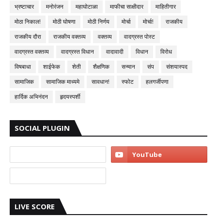
भ्रष्टाचार
मनोरंजन
महाघोटाळा
माफीचा साक्षीदार
माहितीगार
मोठा निकाल!
मोठी घोषणा
मोठी निर्णय
मोर्चा
मोर्चा!
राजकीय
राजकीय दौरा
राजकीय वक्तव्य
वक्तव्य
वादग्रस्त पोस्ट
वादग्रस्त वक्तव्य
वादग्रस्त विधान
वादावादी
विधान
विरोध
विषबाधा
शाईफेक
शेती
शैक्षणिक
सन्मान
संप
संशयास्पद
सामाजिक
सामाजिक माध्यमे
सावधान!
स्फोट
हलगर्जीपणा
हार्दिक अभिनंदन
हृदयस्पर्शी
SOCIAL PLUGIN
LIVE SCORE