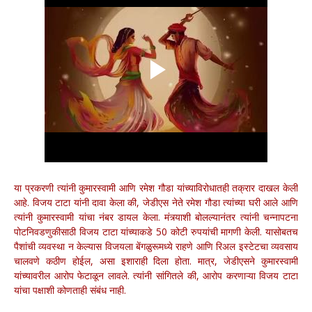
या प्रकरणी त्यांनी कुमारस्वामी आणि रमेश गौडा यांच्याविरोधातही तक्रार दाखल केली
आहे. विजय टाटा यांनी दावा केला की, जेडीएस नेते रमेश गौडा त्यांच्या घरी आले आणि
त्यांनी कुमारस्वामी यांचा नंबर डायल केला. मंत्र्याशी बोलल्यानंतर त्यांनी चन्नापटना
पोटनिवडणुकीसाठी विजय टाटा यांच्याकडे 50 कोटी रुपयांची मागणी केली. यासोबतच
पैशांची व्यवस्था न केल्यास विजयला बेंगळुरूमध्ये राहणे आणि रिअल इस्टेटचा व्यवसाय
चालवणे कठीण होईल, असा इशाराही दिला होता. मात्र, जेडीएसने कुमारस्वामी
यांच्यावरील आरोप फेटाळून लावले. त्यांनी सांगितले की, आरोप करणाऱ्या विजय टाटा
यांचा पक्षाशी कोणताही संबंध नाही.