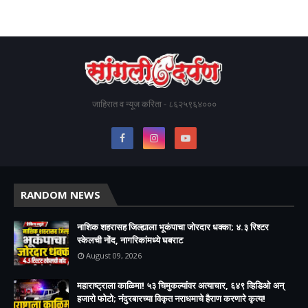
जाहिरात व न्यूज करिता - ८६२५९६४०००
RANDOM NEWS
नाशिक शहरासह जिल्ह्याला भूकंपाचा जोरदार धक्का; ४.३ रिश्टर
स्केलची नोंद, नागरिकांमध्ये घबराट
August 09, 2026
महाराष्ट्राला काळिमा! ५३ चिमुकल्यांवर अत्याचार, ६४९ व्हिडिओ अन्
हजारो फोटो; नंदुरबारच्या विकृत नराधमाचे हैराण करणारे कृत्य!