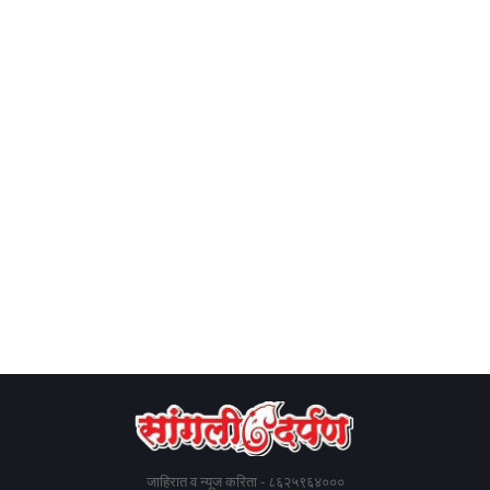
जाहिरात व न्यूज करिता - ८६२५९६४०००