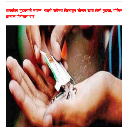
बायकोला गुटख्याचे व्यसन! रात्री पतीच्या खिशातून चोरून खात होती गुटखा, पोलिस
ठाण्यात पोहोचला वाद