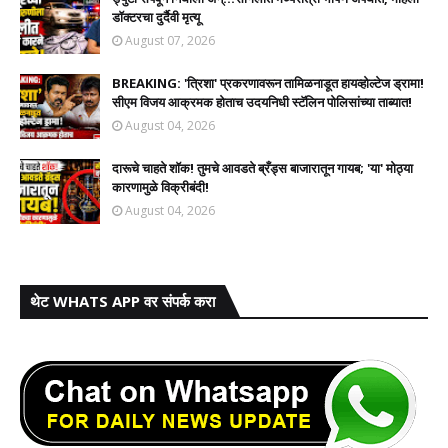
डॉक्टरचा दुर्दैवी मृत्यू
August 07, 2026
BREAKING: 'त्रिशा' प्रकरणावरून तामिळनाडूत हायव्होल्टेज ड्रामा!
सीएम विजय आक्रमक होताच उदयनिधी स्टॅलिन पोलिसांच्या ताब्यात!
August 04, 2026
दारूचे चाहते शॉक! तुमचे आवडते ब्रँड्स बाजारातून गायब; 'या' मोठ्या
कारणामुळे विक्रीबंदी!
August 04, 2026
थेट WHATS APP वर संपर्क करा