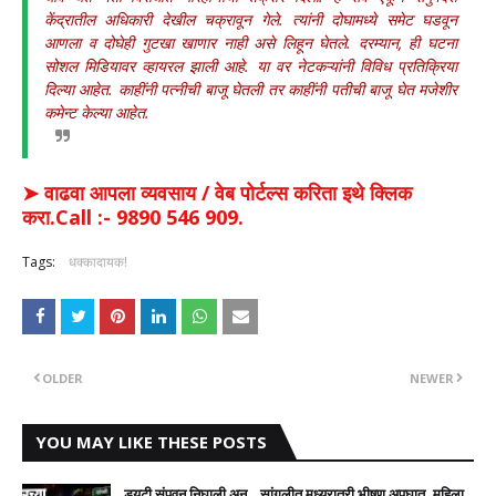
केंद्रातील अधिकारी देखील चक्रावून गेले. त्यांनी दोघामध्ये समेट घडवून
आणला व दोघेही गुटखा खाणार नाही असे लिहून घेतले. दरम्यान, ही घटना
सोशल मिडियावर व्हायरल झाली आहे. या वर नेटकऱ्यांनी विविध प्रतिक्रिया
दिल्या आहेत. काहींनी पत्नीची बाजू घेतली तर काहींनी पतीची बाजू घेत मजेशीर
कमेन्ट केल्या आहेत.
➤ वाढवा आपला व्यवसाय / वेब पोर्टल्स करिता इथे क्लिक
करा.Call :- 9890 546 909.
Tags:
धक्कादायक!
OLDER
NEWER
YOU MAY LIKE THESE POSTS
ड्युटी संपवून निघाली अन्...सांगलीत मध्यरात्री भीषण अपघात, महिला