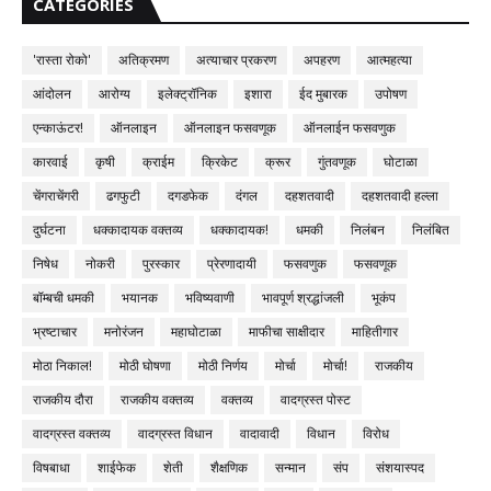
CATEGORIES
'रास्ता रोको'
अतिक्रमण
अत्याचार प्रकरण
अपहरण
आत्महत्या
आंदोलन
आरोग्य
इलेक्ट्रॉनिक
इशारा
ईद मुबारक
उपोषण
एन्काऊंटर!
ऑनलाइन
ऑनलाइन फसवणूक
ऑनलाईन फसवणुक
कारवाई
कृषी
क्राईम
क्रिकेट
क्रूर
गुंतवणूक
घोटाळा
चेंगराचेंगरी
ढगफुटी
दगडफेक
दंगल
दहशतवादी
दहशतवादी हल्ला
दुर्घटना
धक्कादायक वक्तव्य
धक्कादायक!
धमकी
निलंबन
निलंबित
निषेध
नोकरी
पुरस्कार
प्रेरणादायी
फसवणुक
फसवणूक
बॉम्बची धमकी
भयानक
भविष्यवाणी
भावपूर्ण श्रद्धांजली
भूकंप
भ्रष्टाचार
मनोरंजन
महाघोटाळा
माफीचा साक्षीदार
माहितीगार
मोठा निकाल!
मोठी घोषणा
मोठी निर्णय
मोर्चा
मोर्चा!
राजकीय
राजकीय दौरा
राजकीय वक्तव्य
वक्तव्य
वादग्रस्त पोस्ट
वादग्रस्त वक्तव्य
वादग्रस्त विधान
वादावादी
विधान
विरोध
विषबाधा
शाईफेक
शेती
शैक्षणिक
सन्मान
संप
संशयास्पद