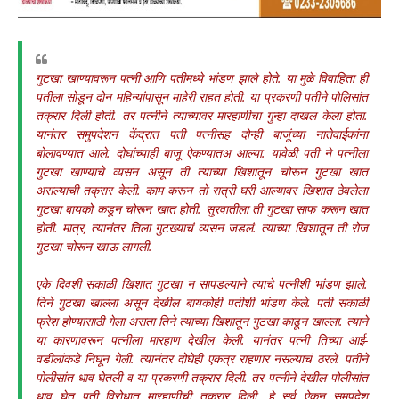
गुटखा खाण्यावरून पत्नी आणि पतीमध्ये भांडण झाले होते. या मुळे विवाहिता ही
पतीला सोडून दोन महिन्यांपासून माहेरी राहत होती. या प्रकरणी पतीने पोलिसांत
तक्रार दिली होती. तर पत्नीने त्याच्यावर मारहाणीचा गुन्हा दाखल केला होता.
यानंतर समुपदेशन केंद्रात पती पत्नीसह दोन्ही बाजूंच्या नातेवाईकांना
बोलावण्यात आले. दोघांच्याही बाजू ऐकण्यातअ आल्या. यावेळी पती ने पत्नीला
गुटखा खाण्याचे व्यसन असून ती त्याच्या खिशातून चोरून गुटखा खात
असल्याची तक्रार केली. काम करून तो रात्री घरी आल्यावर खिशात ठेवलेला
गुटखा बायको कडून चोरून खात होती. सुरवातीला ती गुटखा साफ करून खात
होती. मात्र, त्यानंतर तिला गुटख्याचं व्यसन जडलं. त्याच्या खिशातून ती रोज
गुटखा चोरून खाऊ लागली.
एके दिवशी सकाळी खिशात गुटखा न सापडल्याने त्याचे पत्नीशी भांडण झाले.
तिने गुटखा खाल्ला असून देखील बायकोही पतीशी भांडण केले. पती सकाळी
फ्रेश होण्यासाठी गेला असता तिने त्याच्या खिशातून गुटखा काढून खाल्ला. त्याने
या कारणावरून पत्नीला मारहाण देखील केली. यानंतर पत्नी तिच्या आई-
वडीलांकडे निघून गेली. त्यानंतर दोघेही एकत्र राहणार नसल्याचं ठरले. पतीने
पोलीसांत धाव घेतली व या प्रकरणी तक्रार दिली. तर पत्नीने देखील पोलीसांत
धाव घेत पती विरोधात मारहाणीची तक्रार दिली. हे सर्व ऐकून समुपदेश