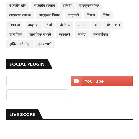
राजकीय दौरा
राजकीय वक्तव्य
वक्तव्य
वादग्रस्त पोस्ट
वादग्रस्त वक्तव्य
वादग्रस्त विधान
वादावादी
विधान
विरोध
विषबाधा
शाईफेक
शेती
शैक्षणिक
सन्मान
संप
संशयास्पद
सामाजिक
सामाजिक माध्यमे
सावधान!
स्फोट
हलगर्जीपणा
हार्दिक अभिनंदन
हृदयस्पर्शी
SOCIAL PLUGIN
LIVE SCORE