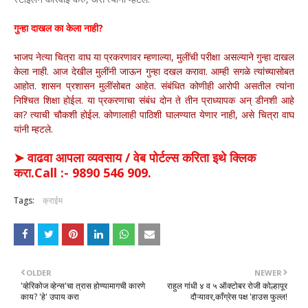
गुन्हा दाखल का केला नाही?
भाजप नेत्या चित्रा वाघ या प्रकरणावर म्हणाल्या, मुलींची परीक्षा असल्याने गुन्हा दाखल
केला नाही. आज देखील मुलींनी जाऊन गुन्हा दखल करावा. आम्ही सगळे त्यांच्यासोबत
आहोत. शासन प्रशासन मुलींसोबत आहेत. संबंधित कोणीही आरोपी असतील त्यांना
निश्चित शिक्षा होईल. या प्रकरणाचा संबंध दोन ते तीन प्राध्यापक अन् डीनशी आहे
का? त्याची चौकशी होईल. कोणालाही पाठिशी घालण्यात येणार नाही, असे चित्रा वाघ
यांनी म्हटले.
➤ वाढवा आपला व्यवसाय / वेब पोर्टल्स करिता इथे क्लिक
करा.Call :- 9890 546 909.
Tags:
क्राईम
OLDER
NEWER
'व्हेरिकोज व्हेन्स'चा त्रास होण्यामागची कारणे
राहुल गांधी ४ व ५ ऑक्टोबर रोजी कोल्हापूर
काय? 'हे' उपाय करा
दौऱ्यावर,काँग्रेस पक्ष 'हाउस फुल्ल!