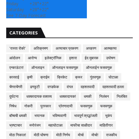
Friday
+
28°
+
22°
Saturday
+
28°
+
22°
See 7-Day Forecast
CATEGORIES
'रास्ता रोको'
अतिक्रमण
अत्याचार प्रकरण
अपहरण
आत्महत्या
आंदोलन
आरोग्य
इलेक्ट्रॉनिक
इशारा
ईद मुबारक
उपोषण
एन्काऊंटर!
ऑनलाइन
ऑनलाइन फसवणूक
ऑनलाईन फसवणुक
कारवाई
कृषी
क्राईम
क्रिकेट
क्रूर
गुंतवणूक
घोटाळा
चेंगराचेंगरी
ढगफुटी
दगडफेक
दंगल
दहशतवादी
दहशतवादी हल्ला
दुर्घटना
धक्कादायक वक्तव्य
धक्कादायक!
धमकी
निलंबन
निलंबित
निषेध
नोकरी
पुरस्कार
प्रेरणादायी
फसवणुक
फसवणूक
बॉम्बची धमकी
भयानक
भविष्यवाणी
भावपूर्ण श्रद्धांजली
भूकंप
भ्रष्टाचार
मनोरंजन
महाघोटाळा
माफीचा साक्षीदार
माहितीगार
मोठा निकाल!
मोठी घोषणा
मोठी निर्णय
मोर्चा
मोर्चा!
राजकीय