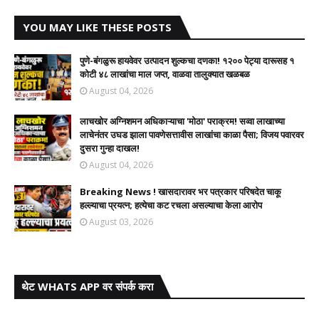
YOU MAY LIKE THESE POSTS
पुणे-बंगळुरू हायवेवर उत्पादन शुल्कचा दणका! १२०० पेट्या दारूसह १
कोटी ४८ लाखांचा माल जप्त, वाळवा तालुक्यात खळबळ
August 04, 2026
लाचखोर अग्निशमन अधिकाऱ्याचा 'मोठा' पराक्रम! सव्वा लाखाच्या
लाचेनंतर उघड झाला पावणेसत्तावीस लाखांचा काळा पैसा; विजय पवारवर
दुसरा गुन्हा दाखल!​
August 04, 2026
Breaking News ! खासदारावर भर पत्रकार परिषदेत चाकू
हल्ल्याचा प्रयत्न; हत्येचा कट रचला असल्याचा केला आरोप
August 03, 2026
थेट WHATS APP वर संपर्क करा