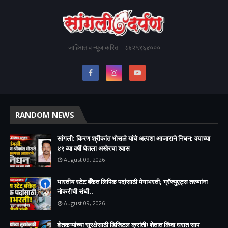
जाहिरात व न्यूज करिता - ८६२५९६४०००
RANDOM NEWS
सांगली: किरण श्रीकांत भोसले यांचे अल्पशा आजाराने निधन; वयाच्या
४९ व्या वर्षी घेतला अखेरचा श्वास​
August 09, 2026
भारतीय स्टेट बँकेत लिपिक पदांसाठी मेगाभरती; ग्रॅज्युएट्स तरुणांना
नोकरीची संधी..
August 09, 2026
शेतकऱ्यांच्या सुरक्षेसाठी डिजिटल क्रांती! शेतात किंवा घरात साप