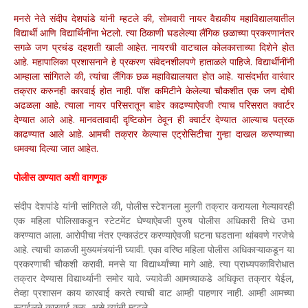
मनसे नेते संदीप देशपांडे यांनी म्हटले की, सोमवारी नायर वैद्यकीय महाविद्यालयातील
विद्यार्थी आणि विद्यार्थिनींना भेटलो. त्या ठिकाणी घडलेल्या लैंगिक छळाच्या प्रकरणानंतर
सगळे जण प्रचंड दहशती खाली आहेत. नायरची वाटचाल कोलकात्ताच्या दिशेने होत
आहे. महापालिका प्रशासनाने हे प्रकरण संवेदनशीलपणे हाताळले पाहिजे. विद्यार्थीनींनी
आम्हाला सांगितले की, त्यांचा लैंगिक छळ महाविद्यालयात होत आहे. यासंदर्भात वारंवार
तक्रार करुनही कारवाई होत नाही. पॉश कमिटीने केलेल्या चौकशीत एक जण दोषी
अढळला आहे. त्याला नायर परिसरातून बाहेर काढण्याऐवजी त्याच परिसरात क्वार्टर
देण्यात आले आहे. मानवतावादी दृष्टिकोन ठेवून ही क्वार्टर देण्यात आल्याच पत्रक
काढण्यात आले आहे. आमची तक्रार केल्यास एट्रोसिटीचा गुन्हा दाखल करण्याच्या
धमक्या दिल्या जात आहेत.
पोलीस ठाण्यात अशी वागणूक
संदीप देशपांडे यांनी सांगितले की, पोलीस स्टेशनला मुलगी तक्रार करायला गेल्यावरही
एक महिला पोलिसाकडून स्टेटमेंट घेण्याऐवजी पुरुष पोलीस अधिकारी तिथे उभा
करण्यात आला. आरोपीचा नंतर एन्काउंटर करण्याऐवजी घटना घडताना थांबवणे गरजेचे
आहे. त्याची काळजी मुख्यमंत्र्यांनी घ्यावी. एका वरिष्ठ महिला पोलीस अधिकाऱ्याकडून या
प्रकरणाची चौकशी करावी. मनसे या विद्यार्थ्यांच्या मागे आहे. त्या प्राध्यपकाविरोधात
तक्रार देण्यास विद्यार्थ्यानी समोर यावे. ज्यावेळी आमच्याकडे अधिकृत तक्रार येईल,
तेव्हा प्रशासन काय कारवाई करते त्याची वाट आम्ही पाहणार नाही. आम्ही आमच्या
स्टाईलने कारवाई करु, असे त्यांनी म्हटले.