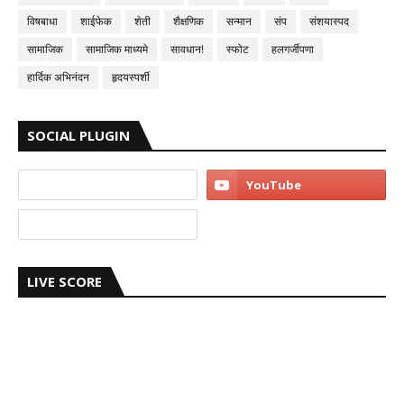
विषबाधा
शाईफेक
शेती
शैक्षणिक
सन्मान
संप
संशयास्पद
सामाजिक
सामाजिक माध्यमे
सावधान!
स्फोट
हलगर्जीपणा
हार्दिक अभिनंदन
हृदयस्पर्शी
SOCIAL PLUGIN
LIVE SCORE