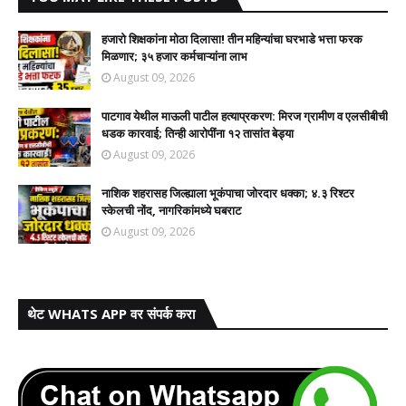
हजारो शिक्षकांना मोठा दिलासा! तीन महिन्यांचा घरभाडे भत्ता फरक
मिळणार; ३५ हजार कर्मचाऱ्यांना लाभ
August 09, 2026
पाटगाव येथील माऊली पाटील हत्याप्रकरण: मिरज ग्रामीण व एलसीबीची
धडक कारवाई; तिन्ही आरोपींना १२ तासांत बेड्या
August 09, 2026
नाशिक शहरासह जिल्ह्याला भूकंपाचा जोरदार धक्का; ४.३ रिश्टर
स्केलची नोंद, नागरिकांमध्ये घबराट
August 09, 2026
थेट WHATS APP वर संपर्क करा