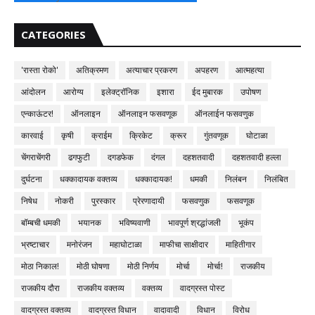
CATEGORIES
'रास्ता रोको'
अतिक्रमण
अत्याचार प्रकरण
अपहरण
आत्महत्या
आंदोलन
आरोग्य
इलेक्ट्रॉनिक
इशारा
ईद मुबारक
उपोषण
एन्काऊंटर!
ऑनलाइन
ऑनलाइन फसवणूक
ऑनलाईन फसवणुक
कारवाई
कृषी
क्राईम
क्रिकेट
क्रूर
गुंतवणूक
घोटाळा
चेंगराचेंगरी
ढगफुटी
दगडफेक
दंगल
दहशतवादी
दहशतवादी हल्ला
दुर्घटना
धक्कादायक वक्तव्य
धक्कादायक!
धमकी
निलंबन
निलंबित
निषेध
नोकरी
पुरस्कार
प्रेरणादायी
फसवणुक
फसवणूक
बॉम्बची धमकी
भयानक
भविष्यवाणी
भावपूर्ण श्रद्धांजली
भूकंप
भ्रष्टाचार
मनोरंजन
महाघोटाळा
माफीचा साक्षीदार
माहितीगार
मोठा निकाल!
मोठी घोषणा
मोठी निर्णय
मोर्चा
मोर्चा!
राजकीय
राजकीय दौरा
राजकीय वक्तव्य
वक्तव्य
वादग्रस्त पोस्ट
वादग्रस्त वक्तव्य
वादग्रस्त विधान
वादावादी
विधान
विरोध