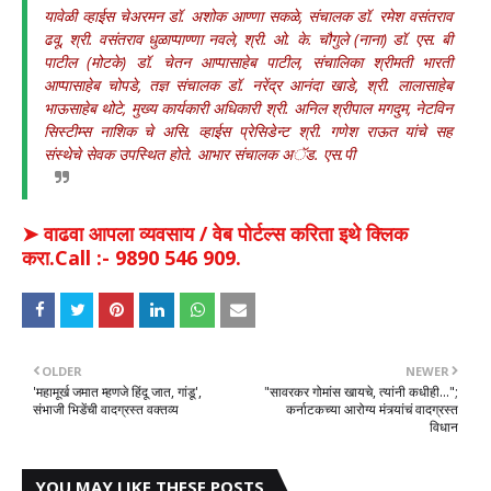
यावेळी व्हाईस चेअरमन डॉ. अशोक आण्णा सकळे, संचालक डॉ. रमेश वसंतराव
ढवू, श्री. वसंतराव धुळाप्पाण्णा नवले, श्री. ओ. के. चौगुले (नाना) डॉ. एस. बी
पाटील (मोटके) डॉ. चेतन आप्पासाहेब पाटील, संचालिका श्रीमती भारती
आप्पासाहेब चोपडे, तज्ञ संचालक डॉ. नरेंद्र आनंदा खाडे, श्री. लालासाहेब
भाऊसाहेब थोटे, मुख्य कार्यकारी अधिकारी श्री. अनिल श्रीपाल मगदुम, नेटविन
सिस्टीम्स नाशिक चे असि. व्हाईस प्रेसिडेन्ट श्री. गणेश राऊत यांचे सह
संस्थेचे सेवक उपस्थित होते. आभार संचालक अॅड. एस.पी
➤ वाढवा आपला व्यवसाय / वेब पोर्टल्स करिता इथे क्लिक
करा.Call :- 9890 546 909.
OLDER
NEWER
'महामूर्ख जमात म्हणजे हिंदू जात, गांडू',
"सावरकर गोमांस खायचे, त्यांनी कधीही...";
संभाजी भिडेंची वादग्रस्त वक्तव्य
कर्नाटकच्या आरोग्य मंत्र्यांचं वादग्रस्त
विधान
YOU MAY LIKE THESE POSTS