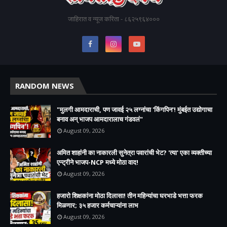
जाहिरात व न्यूज करिता - ८६२५९६४०००
RANDOM NEWS
"मुलगी आमदाराची, पण जावई २५ लग्नांचा 'किंगपिन'! मुंबईत उद्योगाचा
बनाव अन् भाजप आमदारालाच गंडवलं"
August 09, 2026
अमित शाहांनी का नाकारली सुनेत्रा पवारांची भेट? 'त्या' एका व्यक्तीच्या
एन्ट्रीने भाजप-NCP मध्ये मोठा वाद!
August 09, 2026
हजारो शिक्षकांना मोठा दिलासा! तीन महिन्यांचा घरभाडे भत्ता फरक
मिळणार; ३५ हजार कर्मचाऱ्यांना लाभ
August 09, 2026