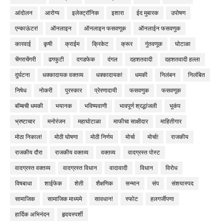
आंदोलन
आरोग्य
इलेक्ट्रॉनिक
इशारा
ईद मुबारक
उपोषण
एन्काऊंटर!
ऑनलाइन
ऑनलाइन फसवणूक
ऑनलाईन फसवणुक
कारवाई
कृषी
क्राईम
क्रिकेट
क्रूर
गुंतवणूक
घोटाळा
चेंगराचेंगरी
ढगफुटी
दगडफेक
दंगल
दहशतवादी
दहशतवादी हल्ला
दुर्घटना
धक्कादायक वक्तव्य
धक्कादायक!
धमकी
निलंबन
निलंबित
निषेध
नोकरी
पुरस्कार
प्रेरणादायी
फसवणुक
फसवणूक
बॉम्बची धमकी
भयानक
भविष्यवाणी
भावपूर्ण श्रद्धांजली
भूकंप
भ्रष्टाचार
मनोरंजन
महाघोटाळा
माफीचा साक्षीदार
माहितीगार
मोठा निकाल!
मोठी घोषणा
मोठी निर्णय
मोर्चा
मोर्चा!
राजकीय
राजकीय दौरा
राजकीय वक्तव्य
वक्तव्य
वादग्रस्त पोस्ट
वादग्रस्त वक्तव्य
वादग्रस्त विधान
वादावादी
विधान
विरोध
विषबाधा
शाईफेक
शेती
शैक्षणिक
सन्मान
संप
संशयास्पद
सामाजिक
सामाजिक माध्यमे
सावधान!
स्फोट
हलगर्जीपणा
हार्दिक अभिनंदन
हृदयस्पर्शी