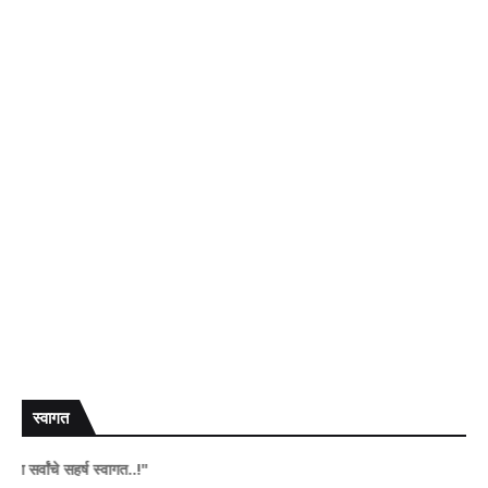
स्वागत
े सहर्ष स्वागत..!"