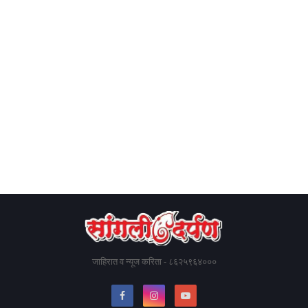
जाहिरात व न्यूज करिता - ८६२५९६४०००