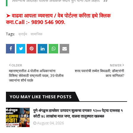
लावण्याचे आदेशही पोलीस अधीक्षक संदीप घुगे यांनी दिले आहेत.
➤ वाढवा आपला व्यवसाय / वेब पोर्टल्स करिता इथे क्लिक
करा.Call :- 9890 546 909.
Tags:
क्राईम
सामाजिक
OLDER
NEWER
महाराष्ट्रातील 4 पोलीस अधिकाऱ्यांना
शरद पवारांची तब्येत बिघडली; डॉक्टरांनी
विशिष्ट सेवेसाठी राष्ट्रपती पदक, 39 पोलीस
काय सांगितलं?
जवानांना शौर्य पदके
YOU MAY LIKE THESE POSTS
पुणे-बंगळुरू हायवेवर उत्पादन शुल्कचा दणका! १२०० पेट्या दारूसह १
कोटी ४८ लाखांचा माल जप्त, वाळवा तालुक्यात खळबळ
August 04, 2026