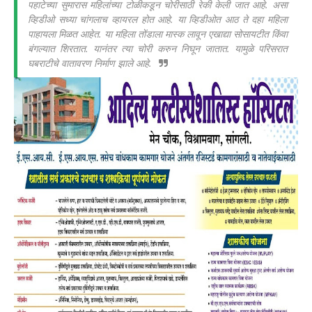
पहाटेच्या सुमारास महिलांच्या टोळीकडून चोरीसाठी रेकी केली जात आहे. असा
व्हिडीओ सध्या चांगलाच व्हायरल होत आहे. या व्हिडीओत आठ ते दहा महिला
पाहायला मिळत आहेत. या महिला तोंडाला मास्क लावून एखाद्या सोसायटीत किंवा
बंगल्यात शिरतात. यानंतर त्या चोरी करुन निघून जातात. यामुळे परिसरात
घबराटीचे वातावरण निर्माण झाले आहे.