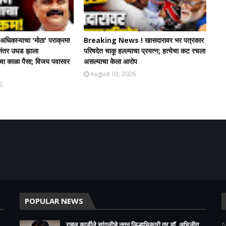
धिकाऱ्याचा 'मोठा' पराक्रम!
Breaking News ! खासदारावर भर पत्रकार
चेनंतर उघड झाला
परिषदेत चाकू हल्ल्याचा प्रयत्न; हत्येचा कट रचला
ंचा काळा पैसा; विजय पवारवर
असल्याचा केला आरोप
August 03, 2026
6
POPULAR NEWS
राहुल कार्डीले सांगलीचे नूतन जिल्हाधिकारी तर डॉ. अभिजीत