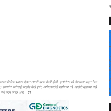
" सांगली दर्पण न्यूज वर आपल्या सर्व
+
°
C
+
+
S
S
S
M
T
W
ला विजेचा धक्का देऊन त्याची हत्या केली होती. हत्येनंतर तो नेपाळला पळून गेला
T
पयांचे बक्षीसही जाहीर केले होते. अधिकाऱ्यांनी सांगितले की, आरोपी मृताच्या घरी
F
ा येथे काम करत असे.
S