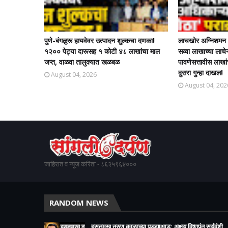
पुणे-बंगळुरू हायवेवर उत्पादन शुल्कचा दणका!
लाचखोर अग्निशमन अ
१२०० पेट्या दारूसह १ कोटी ४८ लाखांचा माल
सव्वा लाखाच्या ला
जप्त, वाळवा तालुक्यात खळबळ
पावणेसत्तावीस लाखा
दुसरा गुन्हा दाखल!​
August 04, 2026
August 04, 202
जाहिरात व न्यूज करिता - ८६२५९६४०००
RANDOM NEWS
हसतमुख तरुण काळाच्या पडद्याआड: अक्षय विष्णुपंत सूर्यवंशी