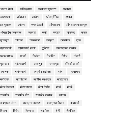
'रास्ता रोको'
अतिक्रमण
अत्याचार प्रकरण
अपहरण
आत्महत्या
आंदोलन
आरोग्य
इलेक्ट्रॉनिक
इशारा
ईद मुबारक
उपोषण
एन्काऊंटर!
ऑनलाइन
ऑनलाइन फसवणूक
ऑनलाईन फसवणुक
कारवाई
कृषी
क्राईम
क्रिकेट
क्रूर
गुंतवणूक
घोटाळा
चेंगराचेंगरी
ढगफुटी
दगडफेक
दंगल
दहशतवादी
दहशतवादी हल्ला
दुर्घटना
धक्कादायक वक्तव्य
धक्कादायक!
धमकी
निलंबन
निलंबित
निषेध
नोकरी
पुरस्कार
प्रेरणादायी
फसवणुक
फसवणूक
बॉम्बची धमकी
भयानक
भविष्यवाणी
भावपूर्ण श्रद्धांजली
भूकंप
भ्रष्टाचार
मनोरंजन
महाघोटाळा
माफीचा साक्षीदार
माहितीगार
मोठा निकाल!
मोठी घोषणा
मोठी निर्णय
मोर्चा
मोर्चा!
राजकीय
राजकीय दौरा
राजकीय वक्तव्य
वक्तव्य
वादग्रस्त पोस्ट
वादग्रस्त वक्तव्य
वादग्रस्त विधान
वादावादी
विधान
विरोध
विषबाधा
शाईफेक
शेती
शैक्षणिक