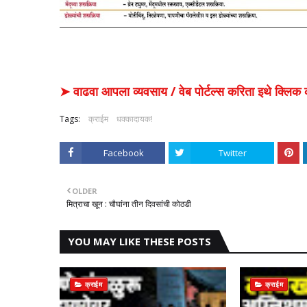
➤ वाढवा आपला व्यवसाय / वेब पोर्टल्स करिता इथे क्ल
Tags:
क्राईम
धक्कादायक!
Facebook
Twitter
OLDER
मित्राचा खून : चौघांना तीन दिवसांची कोठडी
YOU MAY LIKE THESE POSTS
क्राईम
क्राईम