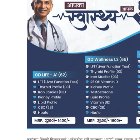
हत्येच्या दिवशी चिमुरड्याने आईवडील घरी नसताना आरोपी घरात घुसला, व च