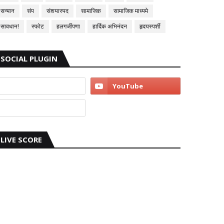
सन्मान
संप
संशयास्पद
सामाजिक
सामाजिक माध्यमे
सावधान!
स्फोट
हलगर्जीपणा
हार्दिक अभिनंदन
हृदयस्पर्शी
SOCIAL PLUGIN
LIVE SCORE