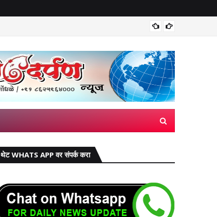
मिरज पंच
थेट WHATS APP वर संपर्क करा