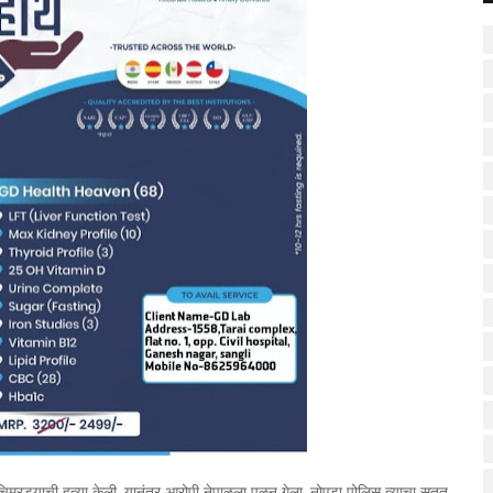
िमुरड्याची हत्या केली. यानंतर आरोपी नेपाळला पळून गेला. नोएडा पोलिस त्याचा सतत