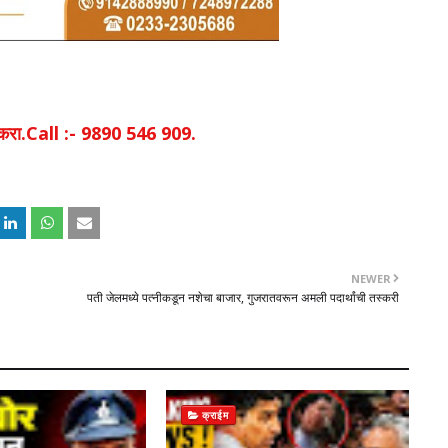
िक करा.Call :- 9890 546 909.
NEWER
पती जेलमध्ये पत्नीकडून नशेचा बाजार, गुजरातवरून अमली पदार्थांची तस्करी
क्राईम