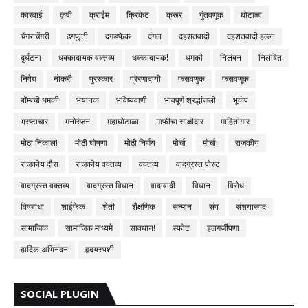
कारवाई
कृषी
क्राईम
क्रिकेट
क्रूर
गुंतवणूक
घोटाळा
चेंगराचेंगरी
ढगफुटी
दगडफेक
दंगल
दहशतवादी
दहशतवादी हल्ला
दुर्घटना
धक्कादायक वक्तव्य
धक्कादायक!
धमकी
निलंबन
निलंबित
निषेध
नोकरी
पुरस्कार
प्रेरणादायी
फसवणुक
फसवणूक
बॉम्बची धमकी
भयानक
भविष्यवाणी
भावपूर्ण श्रद्धांजली
भूकंप
भ्रष्टाचार
मनोरंजन
महाघोटाळा
माफीचा साक्षीदार
माहितीगार
मोठा निकाल!
मोठी घोषणा
मोठी निर्णय
मोर्चा
मोर्चा!
राजकीय
राजकीय दौरा
राजकीय वक्तव्य
वक्तव्य
वादग्रस्त पोस्ट
वादग्रस्त वक्तव्य
वादग्रस्त विधान
वादावादी
विधान
विरोध
विषबाधा
शाईफेक
शेती
शैक्षणिक
सन्मान
संप
संशयास्पद
सामाजिक
सामाजिक माध्यमे
सावधान!
स्फोट
हलगर्जीपणा
हार्दिक अभिनंदन
हृदयस्पर्शी
SOCIAL PLUGIN