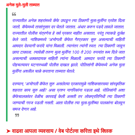
अनेक मुले-मुली ताब्यात
राज्यातील अनेक शहरांमध्ये कॅफे उघडून त्या ठिकाणी मुला-मुलींना प्रवेश दिला
जातो. कॅफेमध्ये तासांनुसार दर घेतले जातात. अंधार करुन पडदे लावले जातात.
राज्यातील पोलीस यंत्रणेस हे सर्व प्रकार माहीत असतात. परंतु त्याकडे दुर्लक्ष
केले जाते. नाशिकमध्ये ‘अ’मोगली कॅफेत गैरप्रकार सुरु असल्याची माहिती
आमदार देवयानी फरांदे यांना मिळाली. त्यानंतर त्यांनी स्वत: त्या ठिकाणी जावून
छापा टाकाला. त्यावेळी तरुण मुला मुलींना 100 ते 200 रुपयांत रूम दिले जात
असल्याची धक्कादायक माहिती त्यांना मिळाली. आमदार फरांदे त्या ठिकाणी
पोहचल्यावर घटनास्थळी पोलीस दाखल झाले. पोलिसांनी कॅफेमध्ये अनेक मुला
मुलींना अश्लील चाळे करताना ताब्यात घेतले.
दरम्यान, ‘अ’मोगली कॅफेत सुरु असलेल्या प्रकारामुळे नाशिकसारख्या सांस्कृतिक
शहरात काय सुरु आहे? असा प्रश्न नागरिकांना पडला आहे. पोलिसांनी अशा
कॅफेचालकांवर वेळीच कारवाई केली असती तर लोकप्रतिनिधी त्या ठिकाणी
जाण्याची गरज पडली नसती. आता पोलीस त्या मुला-मुलींच्या पालकांना बोलवून
समज देणार आहे.
➤ वाढवा आपला व्यवसाय / वेब पोर्टल्स करिता इथे क्लिक