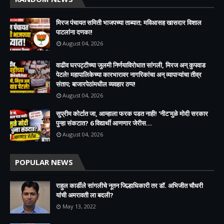
मिरज पंचायत समिती भाजपच्या ताब्यात; मविआसह खासदार विशाल
पाटलांना दणका!
August 04, 2026
वाढीव घरपट्टीच्या जुलमी निर्णयाविरोधात सांगली, मिरज अन् कुपवाड
पेटले! महापालिकेच्या कारभारावर नागरिकांचा अन् व्यापाऱ्यांचा तीव्र
संताप; बाजारपेठांमधील व्यवहार ठप्प!​
August 04, 2026
सुप्रीम कोर्टात जा, आम्हाला फरक पडत नाही! 'नीट'मुळे मोदी सरकार
पुन्हा संकटात? 6 विद्यार्थी आणणार जेरीस...
August 04, 2026
POPULAR NEWS
राहुल कार्डीले सांगलीचे नूतन जिल्हाधिकारी तर डॉ. अभिजीत चौधरी
यांची अमरावती ला बदली?
May 13, 2022