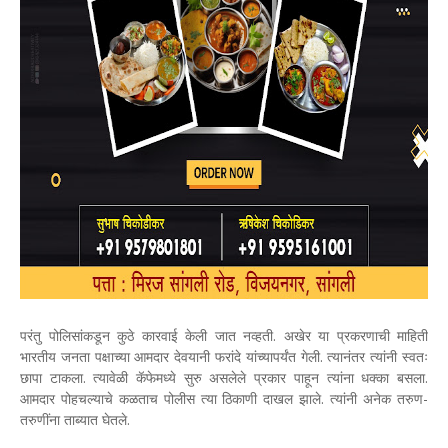
परंतु पोलिसांकडून कुठे कारवाई केली जात नव्हती. अखेर या प्रकरणाची माहिती
भारतीय जनता पक्षाच्या आमदार देवयानी फरांदे यांच्यापर्यंत गेली. त्यानंतर त्यांनी स्वतः
छापा टाकला. त्यावेळी कॅफेमध्ये सुरु असलेले प्रकार पाहून त्यांना धक्का बसला.
आमदार पोहचल्याचे कळताच पोलीस त्या ठिकाणी दाखल झाले. त्यांनी अनेक तरुण-
तरुणींना ताब्यात घेतले.