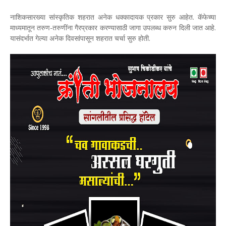
नाशिकसारख्या सांस्कृतिक शहरात अनेक धक्कादायक प्रकार सुरु आहेत. कॅफेच्या
माध्यमातून तरुण-तरुणींना गैरप्रकार करण्यासाठी जागा उपलब्ध करुन दिली जात आहे.
यासंदर्भात गेल्या अनेक दिवसांपासून शहरात चर्चा सुरु होती.