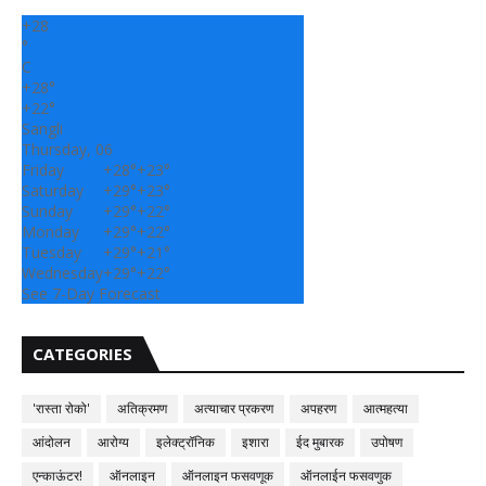
+
28
°
C
+
28°
+
22°
Sangli
Thursday, 06
Friday
+
28°
+
23°
Saturday
+
29°
+
23°
Sunday
+
29°
+
22°
Monday
+
29°
+
22°
Tuesday
+
29°
+
21°
Wednesday
+
29°
+
22°
See 7-Day Forecast
CATEGORIES
'रास्ता रोको'
अतिक्रमण
अत्याचार प्रकरण
अपहरण
आत्महत्या
आंदोलन
आरोग्य
इलेक्ट्रॉनिक
इशारा
ईद मुबारक
उपोषण
एन्काऊंटर!
ऑनलाइन
ऑनलाइन फसवणूक
ऑनलाईन फसवणुक