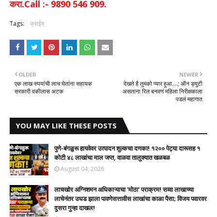
करा.Call :- 9890 546 909.
Tags:
क्राईम
OLDER
NEWER
एक लाख रुपयांची लाच घेतांना सहायक
देखते है तुमको प्यार हुआ....; ऑन ड्युटी
सरकारी वकीलास अटक
असताना रिल बनवणं महिला निरीक्षकाला
पडलं महागात
YOU MAY LIKE THESE POSTS
पुणे-बंगळुरू हायवेवर उत्पादन शुल्कचा दणका! १२०० पेट्या दारूसह १
कोटी ४८ लाखांचा माल जप्त, वाळवा तालुक्यात खळबळ
August 04, 2026
लाचखोर अग्निशमन अधिकाऱ्याचा 'मोठा' पराक्रम! सव्वा लाखाच्या
लाचेनंतर उघड झाला पावणेसत्तावीस लाखांचा काळा पैसा; विजय पवारवर
दुसरा गुन्हा दाखल!​