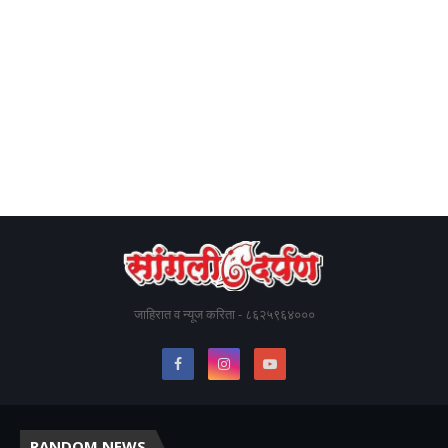
जाहिरात व न्यूज करिता - ८६२५९६४०००
RANDOM NEWS