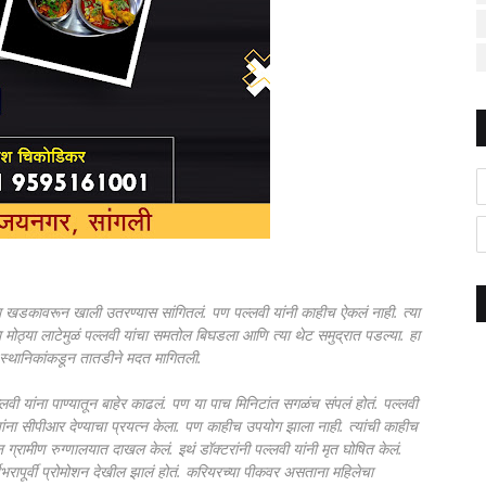
 यांना खडकावरून खाली उतरण्यास सांगितलं. पण पल्लवी यांनी काहीच ऐकलं नाही. त्या
ोठ्या लाटेमुळं पल्लवी यांचा समतोल बिघडला आणि त्या थेट समुद्रात पडल्या. हा
ी स्थानिकांकडून तातडीने मदत मागितली.
लवी यांना पाण्यातून बाहेर काढलं. पण या पाच मिनिटांत सगळंच संपलं होतं. पल्लवी
ी त्यांना सीपीआर देण्याचा प्रयत्न केला. पण काहीच उपयोग झाला नाही. त्यांची काहीच
धन ग्रामीण रुग्णालयात दाखल केलं. इथं डॉक्टरांनी पल्लवी यांनी मृत घोषित केलं.
र्षभरापूर्वी प्रोमोशन देखील झालं होतं. करियरच्या पीकवर असताना महिलेचा