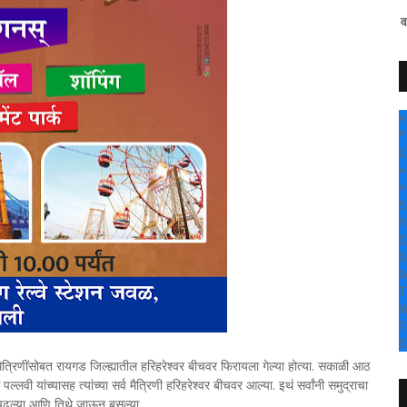
" सांगली दर्पण न्यूज वर आपल्या सर्वांचे स
+
°
C
+
+
S
F
S
S
M
T
W
T
S
्रिणींसोबत रायगड जिल्ह्यातील हरिहरेश्वर बीचवर फिरायला गेल्या होत्या. सकाळी आठ
लवी यांच्यासह त्यांच्या सर्व मैत्रिणी हरिहरेश्वर बीचवर आल्या. इथं सर्वांनी समुद्राचा
 चढल्या आणि तिथे जाऊन बसल्या.