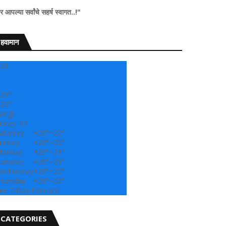
हर्ष स्वागत..!"
हवामान
28
29°
23°
angli
riday, 07
aturday
+
29°
+
22°
unday
+
29°
+
22°
onday
+
29°
+
21°
uesday
+
29°
+
21°
ednesday
+
29°
+
22°
hursday
+
29°
+
22°
ee 7-Day Forecast
CATEGORIES