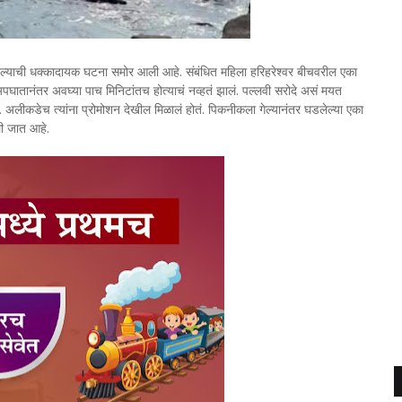
ू झाल्याची धक्कादायक घटना समोर आली आहे. संबंधित महिला हरिहरेश्वर बीचवरील एका
ातानंतर अवघ्या पाच मिनिटांतच होत्याचं नव्हतं झालं. पल्लवी सरोदे असं मयत
्या. अलीकडेच त्यांना प्रोमोशन देखील मिळालं होतं. पिकनीकला गेल्यानंतर घडलेल्या एका
ली जात आहे.