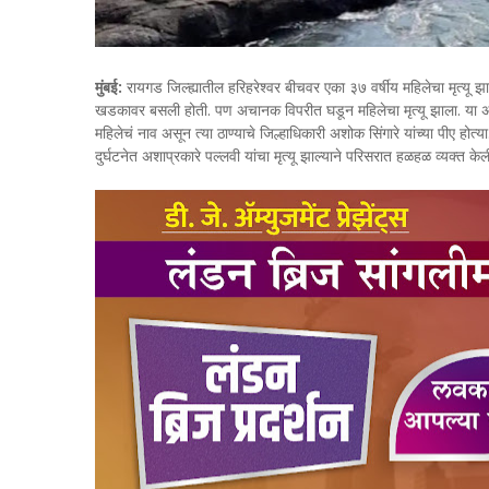
मुंबई:
रायगड जिल्ह्यातील हरिहरेश्वर बीचवर एका ३७ वर्षीय महिलेचा मृत्य
खडकावर बसली होती. पण अचानक विपरीत घडून महिलेचा मृत्यू झाला. या अपघ
महिलेचं नाव असून त्या ठाण्याचे जिल्हाधिकारी अशोक सिंगारे यांच्या पीए होत
दुर्घटनेत अशाप्रकारे पल्लवी यांचा मृत्यू झाल्याने परिसरात हळहळ व्यक्त के