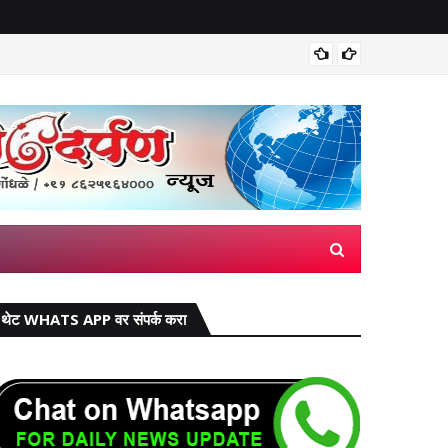
मिरज पंच
थेट WHATS APP वर संपर्क करा