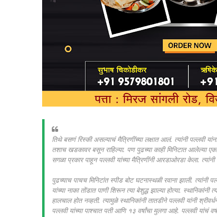
तिथे बसणं रिस्की असल्याचं मैत्रिणींच्या लक्षात आलं. त्यांनी पल्लवी
तशाच खडकावर बसून राहिल्या. पण पुढच्या काही मिनिटात आलेल्या एका म
सगळा प्रकार पाहून पल्लवी यांच्या मैत्रिणींनी आरडाओरडा केला. त्यांन
पुढच्याच पाचच मिनिटांत स्पीड बोट घटनास्थळी रवाना झाली. त्यांनी पल्
यांच्या नाका तोंडात पाणी शिरून त्या बेशुद्ध झाल्या होत्या. स्थानिकांन
हालचाल होत नव्हती. त्यामुळे स्थानिकांनी तातडीने पल्लवी यांनी श्रीवर्
पल्लवी यांच्या पाश्चात पती आणि १३ वर्षांचा मुलगा आहे. पल्लवी यांचं व