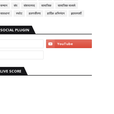
सन्मान
संप
संशयास्पद
सामाजिक
सामाजिक माध्यमे
सावधान!
स्फोट
हलगर्जीपणा
हार्दिक अभिनंदन
हृदयस्पर्शी
SOCIAL PLUGIN
LIVE SCORE