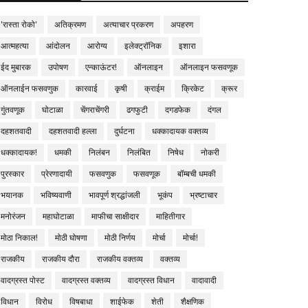
'रास्ता रोको'
अतिक्रमण
अत्याचार प्रकरण
अपहरण
आत्महत्या
आंदोलन
आरोग्य
इलेक्ट्रॉनिक
इशारा
ईद मुबारक
उपोषण
एन्काऊंटर!
ऑनलाइन
ऑनलाइन फसवणूक
ऑनलाईन फसवणुक
कारवाई
कृषी
क्राईम
क्रिकेट
क्रूर
गुंतवणूक
घोटाळा
चेंगराचेंगरी
ढगफुटी
दगडफेक
दंगल
दहशतवादी
दहशतवादी हल्ला
दुर्घटना
धक्कादायक वक्तव्य
धक्कादायक!
धमकी
निलंबन
निलंबित
निषेध
नोकरी
पुरस्कार
प्रेरणादायी
फसवणुक
फसवणूक
बॉम्बची धमकी
भयानक
भविष्यवाणी
भावपूर्ण श्रद्धांजली
भूकंप
भ्रष्टाचार
मनोरंजन
महाघोटाळा
माफीचा साक्षीदार
माहितीगार
मोठा निकाल!
मोठी घोषणा
मोठी निर्णय
मोर्चा
मोर्चा!
राजकीय
राजकीय दौरा
राजकीय वक्तव्य
वक्तव्य
वादग्रस्त पोस्ट
वादग्रस्त वक्तव्य
वादग्रस्त विधान
वादावादी
विधान
विरोध
विषबाधा
शाईफेक
शेती
शैक्षणिक