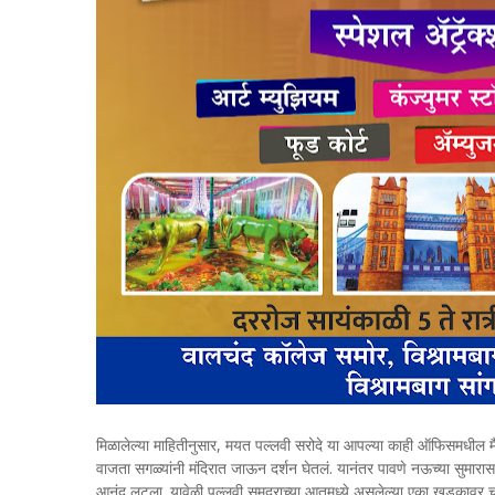
मिळालेल्या माहितीनुसार, मयत पल्लवी सरोदे या आपल्या काही ऑफिसमधील मैत
वाजता सगळ्यांनी मंदिरात जाऊन दर्शन घेतलं. यानंतर पावणे नऊच्या सुमारास पल्
आनंद लुटला. यावेळी पल्लवी समुद्राच्या आतमध्ये असलेल्या एका खडकावर