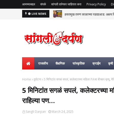
आमच्याबद्दल
संपर्क
सांगली दर्पणवर जाहिरात करा
Privacy Policy
Di
हसतमुख तरुण काळाच्या पडद्याआड: अक्षय विष्
🔴 LIVE NEWS
राजकीय
शैक्षणिक
सांस्कृतिक
क्राईम
कृषी
Home
दुर्घटना
5 मिनिटांत सगळं सपलं, कलेक्टरच्या महिला PAचा बीचवर मृत्यू, मै
5 मिनिटांत सगळं सपलं, कलेक्टरच्या म
राहिल्या पण...
Sangli Darpan
March 24, 2025