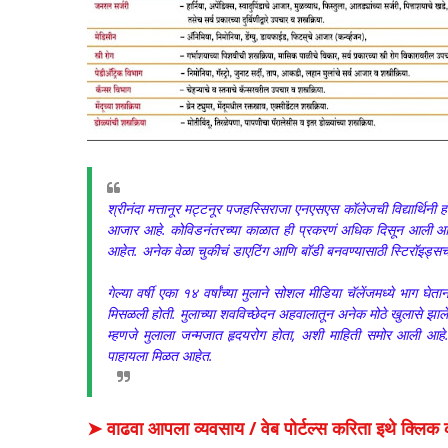
श्रीनंदा मत्तानूर मट्टनूर पजहस्सिराजा एनएसएस कॉलेजची विद्यार्थिनी होत
आजार आहे. कोविडनंतरच्या काळात ही प्रकरणं अधिक दिसून आली आहेत.
आहेत. अनेक वेळा चुकीचं डाएटिंग आणि बॉडी बनवण्यासाठी स्टिरॉइड्सचा
गेल्या वर्षी एका १४ वर्षांच्या मुलाने सोशल मीडिया चॅलेंजमध्ये भाग घेता
मिसळली होती. मुलाच्या शवविच्छेदन अहवालातून अनेक मोठे खुलासे झाले आ
म्हणजे मुलाला जन्मजात हृदयरोग होता, अशी माहिती समोर आली आह
पाहायला मिळत आहेत.
➤ वाढवा आपला व्यवसाय / वेब पोर्टल्स करिता इथे क्ल