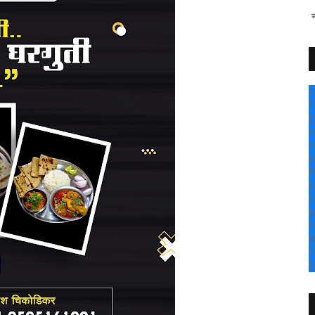
" सांगली दर्पण न्यूज वर आपल्या सर
+
°
C
+
+
S
F
S
S
M
T
W
T
S