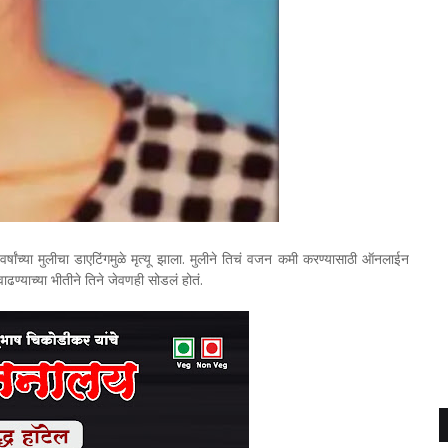
च्या मुलीचा डाएटिंगमुळे मृत्यू झाला. मुलीने तिचं वजन कमी करण्यासाठी ऑनलाईन
ढण्याच्या भीतीने तिने जेवणही सोडलं होतं.