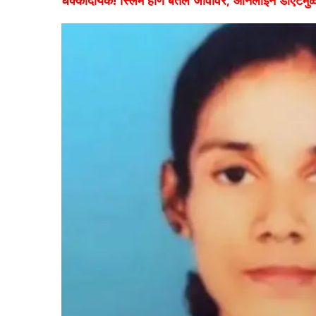
धक्कादायक! स्लिम होणं बेतलं जीवावर; ऑनलाईन डाएटमुळे १८