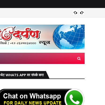
मिरज पंच
थेट WHATS APP वर संपर्क करा