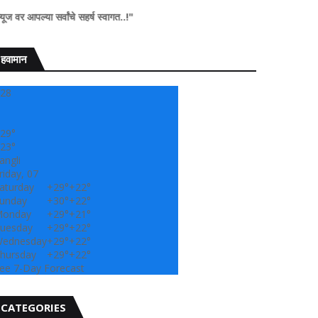
्वांचे सहर्ष स्वागत..!"
हवामान
28
29°
23°
angli
riday, 07
aturday
+
29°
+
22°
unday
+
30°
+
22°
onday
+
29°
+
21°
uesday
+
29°
+
22°
ednesday
+
29°
+
22°
hursday
+
29°
+
22°
ee 7-Day Forecast
CATEGORIES