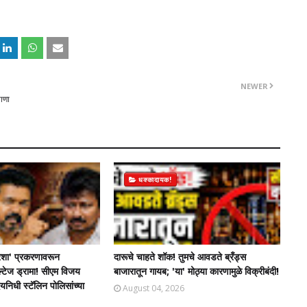
NEWER
ाणा
धक्कादायक!
शा' प्रकरणावरून
दारूचे चाहते शॉक! तुमचे आवडते ब्रँड्स
ल्टेज ड्रामा! सीएम विजय
बाजारातून गायब; 'या' मोठ्या कारणामुळे विक्रीबंदी!
िधी स्टॅलिन पोलिसांच्या
August 04, 2026