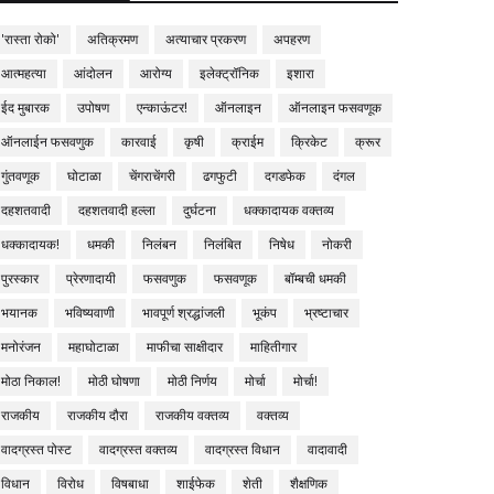
'रास्ता रोको'
अतिक्रमण
अत्याचार प्रकरण
अपहरण
आत्महत्या
आंदोलन
आरोग्य
इलेक्ट्रॉनिक
इशारा
ईद मुबारक
उपोषण
एन्काऊंटर!
ऑनलाइन
ऑनलाइन फसवणूक
ऑनलाईन फसवणुक
कारवाई
कृषी
क्राईम
क्रिकेट
क्रूर
गुंतवणूक
घोटाळा
चेंगराचेंगरी
ढगफुटी
दगडफेक
दंगल
दहशतवादी
दहशतवादी हल्ला
दुर्घटना
धक्कादायक वक्तव्य
धक्कादायक!
धमकी
निलंबन
निलंबित
निषेध
नोकरी
पुरस्कार
प्रेरणादायी
फसवणुक
फसवणूक
बॉम्बची धमकी
भयानक
भविष्यवाणी
भावपूर्ण श्रद्धांजली
भूकंप
भ्रष्टाचार
मनोरंजन
महाघोटाळा
माफीचा साक्षीदार
माहितीगार
मोठा निकाल!
मोठी घोषणा
मोठी निर्णय
मोर्चा
मोर्चा!
राजकीय
राजकीय दौरा
राजकीय वक्तव्य
वक्तव्य
वादग्रस्त पोस्ट
वादग्रस्त वक्तव्य
वादग्रस्त विधान
वादावादी
विधान
विरोध
विषबाधा
शाईफेक
शेती
शैक्षणिक