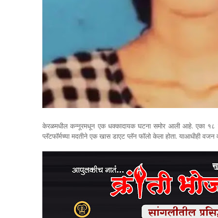
केरळमधील कन्नूरमधून एक धक्कादायक घटना समोर आली आहे. एका १८ वर्षां
प्लॅटफॉर्मच्या मदतीने एक खास डाएट प्लॅन फॉलो केला होता. याआधीही वजन वा