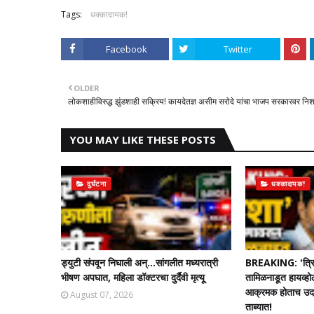
Tags:
धक्कादायक!
Facebook
Twitter
OLDER
लोकशाहीविरुद्ध झुंडशाही सक्रिय! कायदेतज्ञ असीम सरोदे यांचा भाजप सरकारवर निश
YOU MAY LIKE THESE POSTS
दुर्घटना
धक्कादायक!
ड्युटी संपवून निघाली अन्...सांगलीत मध्यरात्री
BREAKING: 'त्रि
भीषण अपघात, महिला डॉक्टरचा दुर्दैवी मृत्यू
तामिळनाडूत हायव्हो
आक्रमक होताच उदयन
August 07, 2026
ताब्यात!