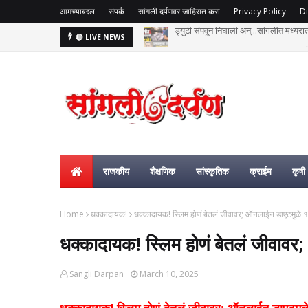
आमच्याबद्दल
संपर्क
सांगली दर्पणवर जाहिरात करा
Privacy Policy
Di
हसतमुख तरुण काळाच्या पडद्याआड: अक्षय विष्
🔴 LIVE NEWS
राजकीय
शैक्षणिक
सांस्कृतिक
क्राईम
कृषी
Home
धक्कादायक!
धक्कादायक! स्लिम होणं बेतलं जीवावर; ऑनलाईन डाएटमुळे १८ व
धक्कादायक! स्लिम होणं बेतलं जीवावर; 
Sangli Darpan
March 10, 2025