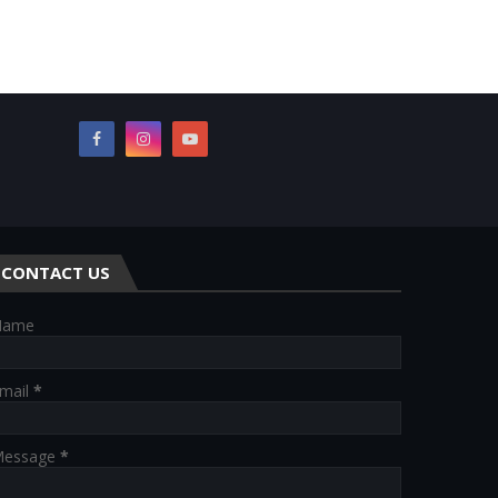
CONTACT US
Name
mail
*
essage
*