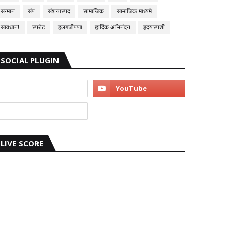
सन्मान
संप
संशयास्पद
सामाजिक
सामाजिक माध्यमे
सावधान!
स्फोट
हलगर्जीपणा
हार्दिक अभिनंदन
हृदयस्पर्शी
SOCIAL PLUGIN
LIVE SCORE