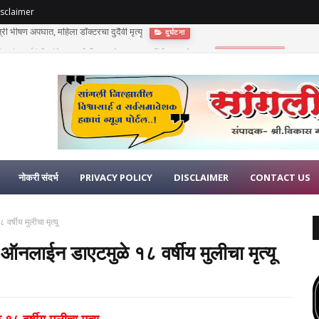
sclaimer
णुपंत सूर्यवंशी यांचे अकाली निधन; दोन लहान मुलींनी गमावले छत्र
भावपूर्ण श्रद्धांजली
नोकरी संदर्भ
PRIVACY POLICY
DISCLAIMER
CONTACT US
र्षीय मुलीचा मृत्यू
ऑनलाईन डाएटमुळे १८ वर्षीय मुलीचा मृत्यू