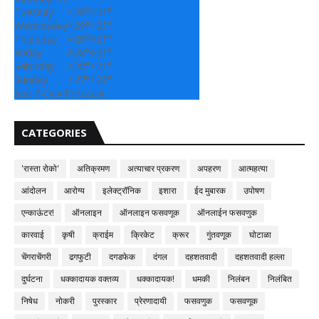
Tuesday
+
28°
+
21°
Wednesday
+
29°
+
21°
Thursday
+
28°
+
21°
Friday
+
28°
+
21°
Saturday
+
28°
+
21°
Sunday
+
27°
+
22°
See 7-Day Forecast
CATEGORIES
'रास्ता रोको'
अतिक्रमण
अत्याचार प्रकरण
अपहरण
आत्महत्या
आंदोलन
आरोग्य
इलेक्ट्रॉनिक
इशारा
ईद मुबारक
उपोषण
एन्काऊंटर!
ऑनलाइन
ऑनलाइन फसवणूक
ऑनलाईन फसवणुक
कारवाई
कृषी
क्राईम
क्रिकेट
क्रूर
गुंतवणूक
घोटाळा
चेंगराचेंगरी
ढगफुटी
दगडफेक
दंगल
दहशतवादी
दहशतवादी हल्ला
दुर्घटना
धक्कादायक वक्तव्य
धक्कादायक!
धमकी
निलंबन
निलंबित
निषेध
नोकरी
पुरस्कार
प्रेरणादायी
फसवणुक
फसवणूक