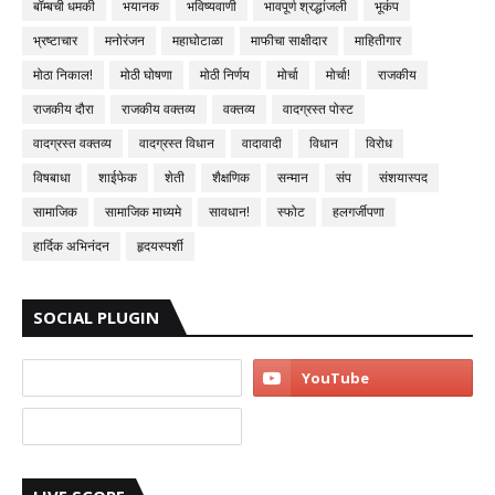
बॉम्बची धमकी
भयानक
भविष्यवाणी
भावपूर्ण श्रद्धांजली
भूकंप
भ्रष्टाचार
मनोरंजन
महाघोटाळा
माफीचा साक्षीदार
माहितीगार
मोठा निकाल!
मोठी घोषणा
मोठी निर्णय
मोर्चा
मोर्चा!
राजकीय
राजकीय दौरा
राजकीय वक्तव्य
वक्तव्य
वादग्रस्त पोस्ट
वादग्रस्त वक्तव्य
वादग्रस्त विधान
वादावादी
विधान
विरोध
विषबाधा
शाईफेक
शेती
शैक्षणिक
सन्मान
संप
संशयास्पद
सामाजिक
सामाजिक माध्यमे
सावधान!
स्फोट
हलगर्जीपणा
हार्दिक अभिनंदन
हृदयस्पर्शी
SOCIAL PLUGIN