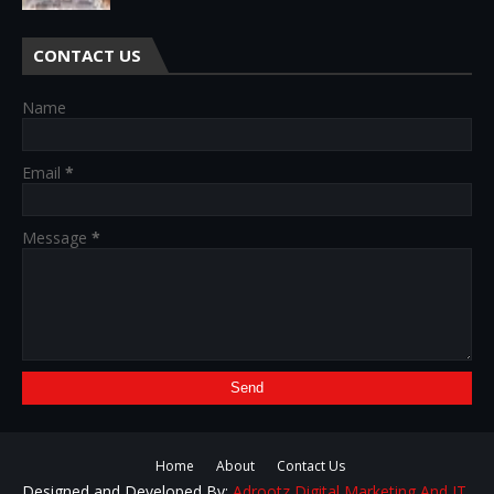
CONTACT US
Name
Email
*
Message
*
Home
About
Contact Us
Designed and Developed By:
Adrootz Digital Marketing And IT