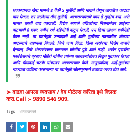
धक्कादायक गोष्ट म्हणजे 8 पैकी 5 मुलींनी आणि भावाने तेथून लागलीच काढता
पाय घेतला. तर उरलेल्या तीन मुलींनी, अंत्यसंस्काराचे काय ते तुम्हीच बघा, असे
म्हणत घरची वाट पकडली. विशेष म्हणजे वडिलांच्या निधनानंतर आईच्या
वाट्याची 8 एकर जमीन सर्व बहिणींनी वाटून घेतली, पण तिचा सांभाळ एकीनेही
केला नाही. या घटनेमुळे जन्मादाती आई आणि मुलींच्या नात्यातील ओलावा
आटल्याचे पाहायला मिळाले. जिने जन्म दिला, तिला अखेरचा निरोप मानाने
देण्यास, तिचे अंत्यसंस्कार करण्यास कोणीच पुढे आलं नाही. अखेर प्रार्थना
फाउंडेशनचे प्रसाद मोहिते यांनीच त्यांच्या सहकाऱ्यांसोबत मिळून पुढाकार घेतला
आणि भीमाबाई चटके यांच्यावर अंत्यसंस्कार केले. माणूसकीला, आई-मुलांच्या
नात्याला काळिमा फासणाऱ्या या घटनेमुळे सोलापूरमध्ये हलहळ व्यक्त होत आहे.
➤ वाढवा आपला व्यवसाय / वेब पोर्टल्स करिता इथे क्लिक
करा.Call :- 9890 546 909.
Tags:
धक्कादायक!