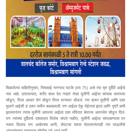
मिळालेल्या माहितीनुसार, भिमाबाई नागनाथ चटके (वय 75) असे त्या मृत दुर्दैवी आईचे
नाव आहे. उतारवयात, शरीर साथ देत नव्हतं तेव्हा मुलींनी आईचा सांभाळ करायचा
सोडून, तिला आधार देणं सोडून तिला वाऱ्यावर सोडलं. त्या क्रूर मुलींनी आणि एका
मुलाने आईची 8 एकर जमीन बळकावली. पण आईला ऐकू येईनासं झालं आणि दृष्टी कमी
झाल्यानंतर त्याच मुलींनी आपल्या आईला एका मंदिरात बेवारस अवस्थेत सोडून दिलं.
पण त्यांच्या दुर्दैवाचे दशावतार तिथेच संपले नाहीत, मुलींनी आईला सांभाळण्यास तर
नकार दिलाच पण अखेरच्या क्षणी, शेवटचा श्वास घेतल्यानंतरही त्या माऊलीचे
अंत्यसंस्कार करण्यास कोणीच पुढे आलं नाही.