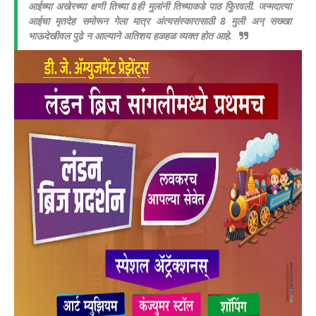
आईच्या अखेरच्या क्षणी तिच्या 8ही मुलांनी तिच्याकडे पाठ फिुरवली. जन्मदात्या
आईचा मृतदेह समोरून गेला मात्र अंत्यसंस्कारासाठी 8 मुली अन् सख्खा
भाऊदेखीवल पुढे न आल्याने अतिशय हळहळ व्यक्त होत आहे.