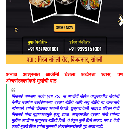
अनाथ आश्रमात आजींनी घेतला अखेरचा श्वास, पण
अंत्यसंस्कारांकडे मुलांची पाठ
भिमाबाई नागनाथ चटके (वय 75) या आजींनी मोहोळ तालुक्यातील मोरवंची
येथील प्रार्थना फाउंडेशनच्या प्रसाद मोहिते आणि अनु मोहिते या दाम्पत्याने
सांभाळलं. त्यांची जीवापाड काळजी घेतली, शुश्रुषा केली. मात्र 2 एप्रिल रोजी
भिमाबाई यांचा वृद्धापकाळमुळे मृत्यू झाला. आश्रमातील प्रसाद यांनी त्यांच्या
मुलींना आजींच्या मृत्यूबद्दल माहिती दिली, ते ऐकून मुली तिथे आल्या, पण 8 पैकी
एकही मुलगी किंवा त्यांचा मुलगाही अंत्यसंस्कारांसाठी पुढे आला नाही.