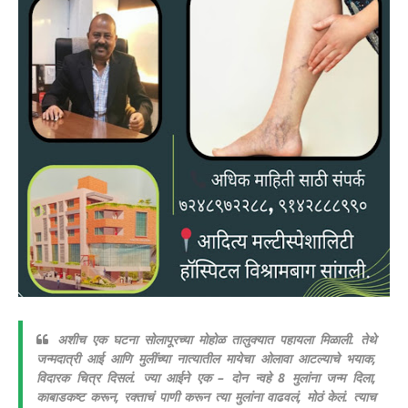
अशीच एक घटना सोलापूरच्या मोहोळ तालुक्यात पहायला मिळाली. तेथे
जन्मदात्री आई आणि मुलींच्या नात्यातील मायेचा ओलावा आटल्याचे भयाक,
विदारक चित्र दिसलं. ज्या आईने एक – दोन न्वहे 8 मुलांना जन्म दिला,
काबाडकष्ट करून, रक्ताचं पाणी करून त्या मुलांना वाढवलं, मोठं केलं. त्याच