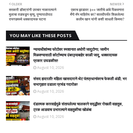
OLDER
NEWER
सरकारी डॉक्टरांनी उपचार नाकारल्याने
एकाच झाडावर ३०० जातीचे आंबे पिकवणारा
मुलाचा तडफडून मृत्यू, पुण्यापाठोपाठ
मँगो मॅन माहितेय का? सातवीपर्यंत शिकलेल्या
रायगडमध्ये धक्कादायक घटना
कलीम खान यांनी कशी साधली किमया?
YOU MAY LIKE THESE POSTS
न्यायाधीशांच्या फोटोवर स्मशानात अघोरी जादूटोणा; जामीन
मिळवण्यासाठी कोर्टाच्याच उंबरठ्याबाहेर काळी जादू, धक्कादायक
प्रकार उघडकीस!
August 10, 2026
संसद हादरली! महिला खासदाराने थेट पंतप्रधानांवरच फेकली अंडी; भर
सभागृहात उडाला प्रचंड गदारोळ!
August 10, 2026
दंडात्मक कारवाईमुळे संतापलेल्या चालकाने समृद्धीवर रोखली वाहतूक,
ट्रक आडवाच उभारल्याने वाहतुकीचा खोळंबा
August 10, 2026