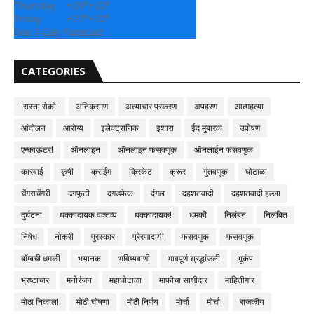
Thursday
+
29°
+
22°
Friday
+
27°
+
22°
See 7-Day Forecast
CATEGORIES
'रास्ता रोको'
अतिक्रमण
अत्याचार प्रकरण
अपहरण
आत्महत्या
आंदोलन
आरोग्य
इलेक्ट्रॉनिक
इशारा
ईद मुबारक
उपोषण
एन्काऊंटर!
ऑनलाइन
ऑनलाइन फसवणूक
ऑनलाईन फसवणुक
कारवाई
कृषी
क्राईम
क्रिकेट
क्रूर
गुंतवणूक
घोटाळा
चेंगराचेंगरी
ढगफुटी
दगडफेक
दंगल
दहशतवादी
दहशतवादी हल्ला
दुर्घटना
धक्कादायक वक्तव्य
धक्कादायक!
धमकी
निलंबन
निलंबित
निषेध
नोकरी
पुरस्कार
प्रेरणादायी
फसवणुक
फसवणूक
बॉम्बची धमकी
भयानक
भविष्यवाणी
भावपूर्ण श्रद्धांजली
भूकंप
भ्रष्टाचार
मनोरंजन
महाघोटाळा
माफीचा साक्षीदार
माहितीगार
मोठा निकाल!
मोठी घोषणा
मोठी निर्णय
मोर्चा
मोर्चा!
राजकीय