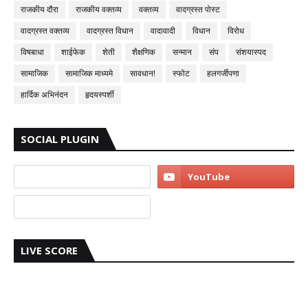
राजकीय दौरा
राजकीय वक्तव्य
वक्तव्य
वादग्रस्त पोस्ट
वादग्रस्त वक्तव्य
वादग्रस्त विधान
वादावादी
विधान
विरोध
विषबाधा
शाईफेक
शेती
शैक्षणिक
सन्मान
संप
संशयास्पद
सामाजिक
सामाजिक माध्यमे
सावधान!
स्फोट
हलगर्जीपणा
हार्दिक अभिनंदन
हृदयस्पर्शी
SOCIAL PLUGIN
LIVE SCORE