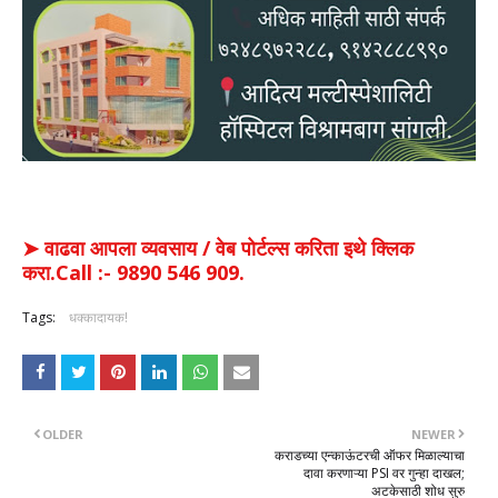
➤ वाढवा आपला व्यवसाय / वेब पोर्टल्स करिता इथे क्लिक
करा.Call :- 9890 546 909.
Tags:
धक्कादायक!
OLDER
NEWER
कराडच्या एन्काऊंटरची ऑफर मिळाल्याचा
दावा करणाऱ्या PSI वर गुन्हा दाखल;
अटकेसाठी शोध सुरु