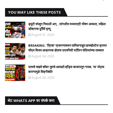
YOU MAY LIKE THESE POSTS
ड्युटी संपवून निघाली अन्...सांगलीत मध्यरात्री भीषण अपघात, महिला
डॉक्टरचा दुर्दैवी मृत्यू
August 07, 2026
BREAKING: 'त्रिशा' प्रकरणावरून तामिळनाडूत हायव्होल्टेज ड्रामा!
सीएम विजय आक्रमक होताच उदयनिधी स्टॅलिन पोलिसांच्या ताब्यात!
August 04, 2026
दारूचे चाहते शॉक! तुमचे आवडते ब्रँड्स बाजारातून गायब; 'या' मोठ्या
कारणामुळे विक्रीबंदी!
August 04, 2026
थेट WHATS APP वर संपर्क करा