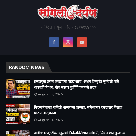
जाहिरात व न्यूज करिता - ८६२५९६४०००
RANDOM NEWS
हसतमुख तरुण काळाच्या पडद्याआड: अक्षय विष्णुपंत सूर्यवंशी यांचे
अकाली निधन; दोन लहान मुलींनी गमावले छत्र
August 07, 2026
मिरज पंचायत समिती भाजपच्या ताब्यात; मविआसह खासदार विशाल
पाटलांना दणका!
August 04, 2026
वाढीव घरपट्टीच्या जुलमी निर्णयाविरोधात सांगली, मिरज अन् कुपवाड