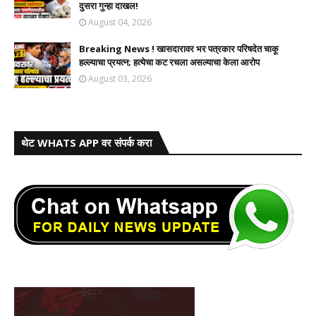
दुसरा गुन्हा दाखल!​
August 04, 2026
Breaking News ! खासदारावर भर पत्रकार परिषदेत चाकू
हल्ल्याचा प्रयत्न; हत्येचा कट रचला असल्याचा केला आरोप
August 03, 2026
थेट WHATS APP वर संपर्क करा