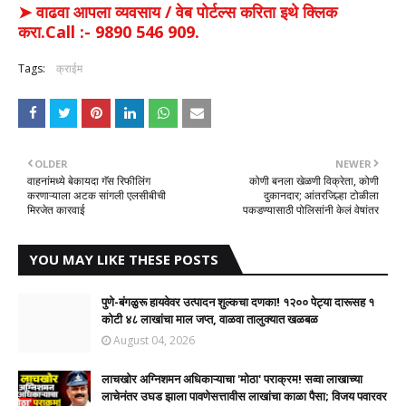
➤ वाढवा आपला व्यवसाय / वेब पोर्टल्स करिता इथे क्लिक
करा.Call :- 9890 546 909.
Tags:
क्राईम
OLDER
NEWER
वाहनांमध्ये बेकायदा गॅस रिफीलिंग
कोणी बनला खेळणी विक्रेता, कोणी
करणाऱ्याला अटक सांगली एलसीबीची
दुकानदार; आंतरजिल्हा टोळीला
मिरजेत कारवाई
पकडण्यासाठी पोलिसांनी केलं वेषांतर
YOU MAY LIKE THESE POSTS
पुणे-बंगळुरू हायवेवर उत्पादन शुल्कचा दणका! १२०० पेट्या दारूसह १
कोटी ४८ लाखांचा माल जप्त, वाळवा तालुक्यात खळबळ
August 04, 2026
लाचखोर अग्निशमन अधिकाऱ्याचा 'मोठा' पराक्रम! सव्वा लाखाच्या
लाचेनंतर उघड झाला पावणेसत्तावीस लाखांचा काळा पैसा; विजय पवारवर