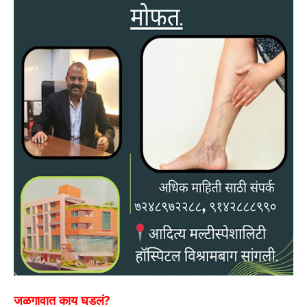
जळगावात काय घडलं?