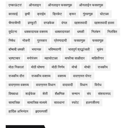
एन्काऊंटर!
ऑनलाइन
ऑनलाइन फसवणूक
ऑनलाईन फसवणुक
कारवाई
कृषी
क्राईम
क्रिकेट
क्रूर
गुंतवणूक
घोटाळा
चेंगराचेंगरी
ढगफुटी
दगडफेक
दंगल
दहशतवादी
दहशतवादी हल्ला
दुर्घटना
धक्कादायक वक्तव्य
धक्कादायक!
धमकी
निलंबन
निलंबित
निषेध
नोकरी
पुरस्कार
प्रेरणादायी
फसवणुक
फसवणूक
बॉम्बची धमकी
भयानक
भविष्यवाणी
भावपूर्ण श्रद्धांजली
भूकंप
भ्रष्टाचार
मनोरंजन
महाघोटाळा
माफीचा साक्षीदार
माहितीगार
मोठा निकाल!
मोठी घोषणा
मोठी निर्णय
मोर्चा
मोर्चा!
राजकीय
राजकीय दौरा
राजकीय वक्तव्य
वक्तव्य
वादग्रस्त पोस्ट
वादग्रस्त वक्तव्य
वादग्रस्त विधान
वादावादी
विधान
विरोध
विषबाधा
शाईफेक
शेती
शैक्षणिक
सन्मान
संप
संशयास्पद
सामाजिक
सामाजिक माध्यमे
सावधान!
स्फोट
हलगर्जीपणा
हार्दिक अभिनंदन
हृदयस्पर्शी