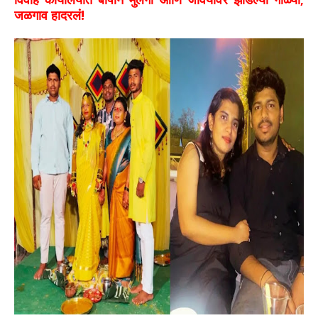
जळगाव हादरलं!