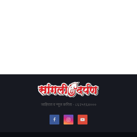
जाहिरात व न्यूज करिता - ८६२५९६४०००