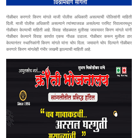
गोळीबार करणारे किरण मांगले माजी पोलीस अधिकारी असल्याची पोलिसांनी माहिती
दिली. माजी पोलीस अधिकारी असल्याने त्यांच्याजवळ असलेल्या परमिट रिवाल्वरमधून
गोळीबार केल्याची माहिती आहे. विवाह सोहळ्यात मुलीसह जावयावर किरण मांगले यांनी
गोळीबार केल्याने विवाह कार्यात एकच गोंधळ उडाला. गोळीबार करून मुलीला ठार
केल्यानंतर स्थानिकांनी किरण मांगले यांना चोप दिला. जमावाने चोप दिल्याने गोळीबार
करणारे किरण मांगलेही गंभीर जखमी झाल्याची माहिती आहे.