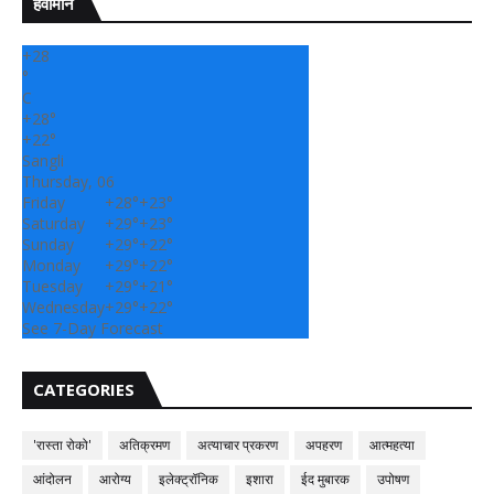
हवामान
+
28
°
C
+
28°
+
22°
Sangli
Thursday, 06
Friday
+
28°
+
23°
Saturday
+
29°
+
23°
Sunday
+
29°
+
22°
Monday
+
29°
+
22°
Tuesday
+
29°
+
21°
Wednesday
+
29°
+
22°
See 7-Day Forecast
CATEGORIES
'रास्ता रोको'
अतिक्रमण
अत्याचार प्रकरण
अपहरण
आत्महत्या
आंदोलन
आरोग्य
इलेक्ट्रॉनिक
इशारा
ईद मुबारक
उपोषण