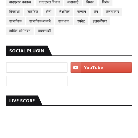
वादग्रस्त वक्तव्य
वादग्रस्त विधान
वादावादी
विधान
विरोध
विषबाधा
शाईफेक
शेती
शैक्षणिक
सन्मान
संप
संशयास्पद
सामाजिक
सामाजिक माध्यमे
सावधान!
स्फोट
हलगर्जीपणा
हार्दिक अभिनंदन
हृदयस्पर्शी
SOCIAL PLUGIN
LIVE SCORE