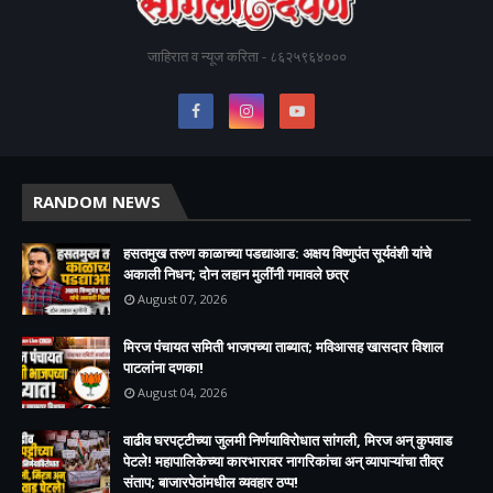
जाहिरात व न्यूज करिता - ८६२५९६४०००
RANDOM NEWS
हसतमुख तरुण काळाच्या पडद्याआड: अक्षय विष्णुपंत सूर्यवंशी यांचे
अकाली निधन; दोन लहान मुलींनी गमावले छत्र
August 07, 2026
मिरज पंचायत समिती भाजपच्या ताब्यात; मविआसह खासदार विशाल
पाटलांना दणका!
August 04, 2026
वाढीव घरपट्टीच्या जुलमी निर्णयाविरोधात सांगली, मिरज अन् कुपवाड
पेटले! महापालिकेच्या कारभारावर नागरिकांचा अन् व्यापाऱ्यांचा तीव्र
संताप; बाजारपेठांमधील व्यवहार ठप्प!​