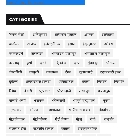
See 7-Day Forecast
CATEGORIES
'रास्ता रोको'
अतिक्रमण
अत्याचार प्रकरण
अपहरण
आत्महत्या
आंदोलन
आरोग्य
इलेक्ट्रॉनिक
इशारा
ईद मुबारक
उपोषण
एन्काऊंटर!
ऑनलाइन
ऑनलाइन फसवणूक
ऑनलाईन फसवणुक
कारवाई
कृषी
क्राईम
क्रिकेट
क्रूर
गुंतवणूक
घोटाळा
चेंगराचेंगरी
ढगफुटी
दगडफेक
दंगल
दहशतवादी
दहशतवादी हल्ला
दुर्घटना
धक्कादायक वक्तव्य
धक्कादायक!
धमकी
निलंबन
निलंबित
निषेध
नोकरी
पुरस्कार
प्रेरणादायी
फसवणुक
फसवणूक
बॉम्बची धमकी
भयानक
भविष्यवाणी
भावपूर्ण श्रद्धांजली
भूकंप
भ्रष्टाचार
मनोरंजन
महाघोटाळा
माफीचा साक्षीदार
माहितीगार
मोठा निकाल!
मोठी घोषणा
मोठी निर्णय
मोर्चा
मोर्चा!
राजकीय
राजकीय दौरा
राजकीय वक्तव्य
वक्तव्य
वादग्रस्त पोस्ट