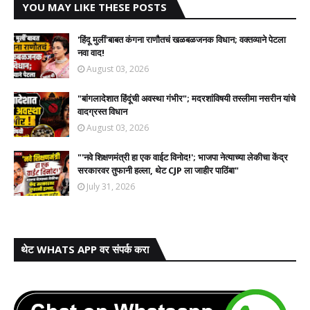
YOU MAY LIKE THESE POSTS
​'हिंदू मुलीं'बाबत कंगना राणौतचं खळबळजनक विधान; वक्तव्याने पेटला
नवा वाद!
August 03, 2026
​"बांगलादेशात हिंदूंची अवस्था गंभीर"; मदरशांविषयी तस्लीमा नसरीन यांचे
वादग्रस्त विधान
August 03, 2026
"'नवे शिक्षणमंत्री हा एक वाईट विनोद!'; भाजपा नेत्याच्या लेकीचा केंद्र
सरकारवर तुफानी हल्ला, थेट CJP ला जाहीर पाठिंबा"
July 31, 2026
थेट WHATS APP वर संपर्क करा