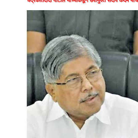
चंद्रकांतदादा पाटील यांच्याकडून उपायुक्त संदीप कदम या