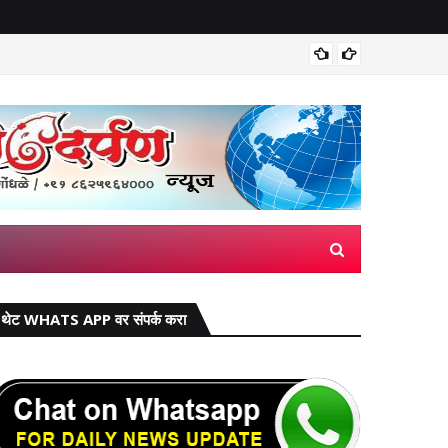
वाढीव घरप
थेट WHATS APP वर संपर्क करा