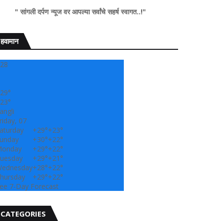
ण न्यूज वर आपल्या सर्वांचे सहर्ष स्वागत..!"
हवामान
28
29°
23°
angli
riday, 07
aturday
+
29°
+
23°
unday
+
30°
+
22°
onday
+
29°
+
22°
uesday
+
29°
+
21°
ednesday
+
28°
+
22°
hursday
+
29°
+
22°
ee 7-Day Forecast
CATEGORIES