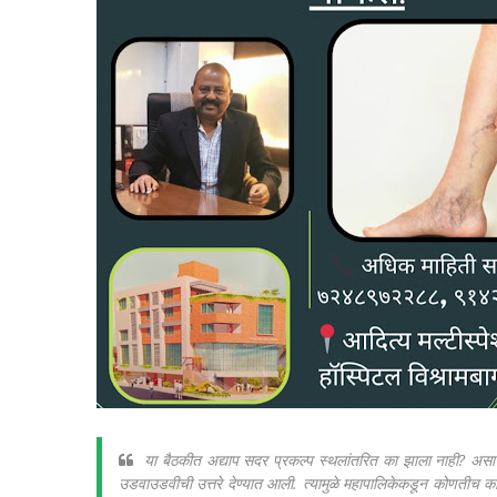
या बैठकीत अद्याप सदर प्रकल्प स्थलांतरित का झाला नाही? असा प
उडवाउडवीची उत्तरे देण्यात आली. त्यामुळे महापालिकेकडून कोणतीच कारव