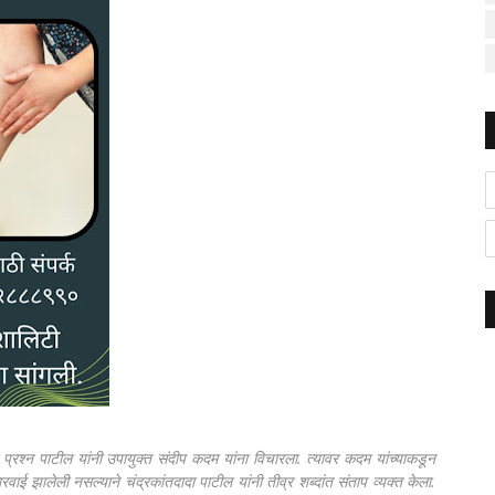
्रश्न पाटील यांनी उपायुक्त संदीप कदम यांना विचारला. त्यावर कदम यांच्याकडून
ाई झालेली नसल्याने चंद्रकांतदादा पाटील यांनी तीव्र शब्दांत संताप व्यक्त केला.