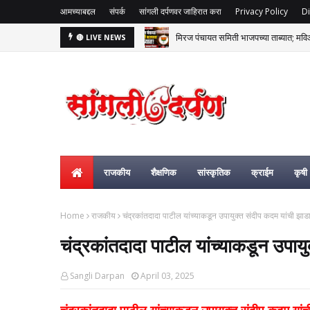
आमच्याबद्दल
संपर्क
सांगली दर्पणवर जाहिरात करा
Privacy Policy
Di
मिरज पंचायत समिती भाजपच्या ताब्यात; म
🔴 LIVE NEWS
राजकीय
शैक्षणिक
सांस्कृतिक
क्राईम
कृषी
Home
राजकीय
चंद्रकांतदादा पाटील यांच्याकडून उपायुक्त संदीप कदम यांची झा
चंद्रकांतदादा पाटील यांच्याकडून उपा
Sangli Darpan
April 03, 2025