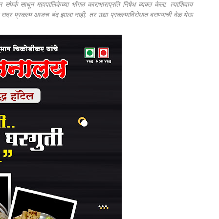
न संपर्क साधून महापालिकेच्या भोंगळ काराभाराप्रति निषेध व्यक्त केला. त्याशिवाय
 सदर प्रकल्प आजच बंद झाला नाही; तर उद्या प्रकल्पाविरोधात बसण्याची वेळ येऊ