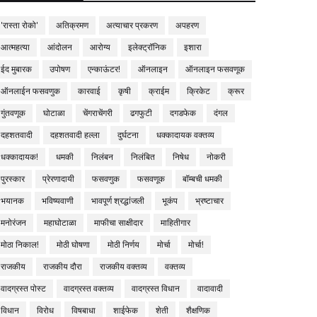
'रास्ता रोको'
अतिक्रमण
अत्याचार प्रकरण
अपहरण
आत्महत्या
आंदोलन
आरोग्य
इलेक्ट्रॉनिक
इशारा
ईद मुबारक
उपोषण
एन्काऊंटर!
ऑनलाइन
ऑनलाइन फसवणूक
ऑनलाईन फसवणुक
कारवाई
कृषी
क्राईम
क्रिकेट
क्रूर
गुंतवणूक
घोटाळा
चेंगराचेंगरी
ढगफुटी
दगडफेक
दंगल
दहशतवादी
दहशतवादी हल्ला
दुर्घटना
धक्कादायक वक्तव्य
धक्कादायक!
धमकी
निलंबन
निलंबित
निषेध
नोकरी
पुरस्कार
प्रेरणादायी
फसवणुक
फसवणूक
बॉम्बची धमकी
भयानक
भविष्यवाणी
भावपूर्ण श्रद्धांजली
भूकंप
भ्रष्टाचार
मनोरंजन
महाघोटाळा
माफीचा साक्षीदार
माहितीगार
मोठा निकाल!
मोठी घोषणा
मोठी निर्णय
मोर्चा
मोर्चा!
राजकीय
राजकीय दौरा
राजकीय वक्तव्य
वक्तव्य
वादग्रस्त पोस्ट
वादग्रस्त वक्तव्य
वादग्रस्त विधान
वादावादी
विधान
विरोध
विषबाधा
शाईफेक
शेती
शैक्षणिक