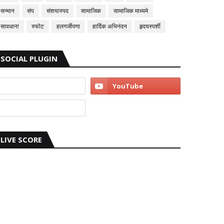
सन्मान
संप
संशयास्पद
सामाजिक
सामाजिक माध्यमे
सावधान!
स्फोट
हलगर्जीपणा
हार्दिक अभिनंदन
हृदयस्पर्शी
SOCIAL PLUGIN
LIVE SCORE