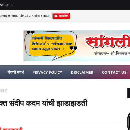
sclaimer
विआसह खासदार विशाल पाटलांना दणका!
राजकीय
नोकरी संदर्भ
PRIVACY POLICY
DISCLAIMER
CONTACT US
डाझडती
युक्त संदीप कदम यांची झाडाझडती