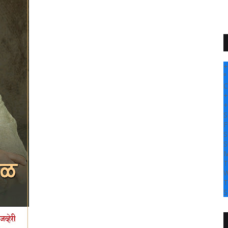
" सांगली दर्प
+
°
C
+
+
S
F
S
S
M
T
W
T
S