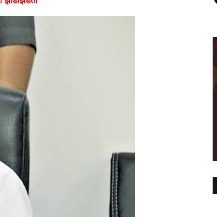
ंची झाडाझडती