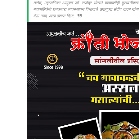
तसेच, महापालिका आयुक्त डॉ. राजेंद्र भोसले यांच्याशीही दूरध्वनीवरू
महापालिकेचे घनकचरा व्यवस्थापन विभागाचे उपायुक्त संदीप कदम यांना
देऊ नका, असा इशारा दिला.