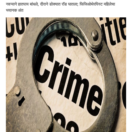
नवऱ्याने हातपाय बांधले, दीराने डोक्यात रॉड घातला; फिजिओथेरपिस्ट महिलेचा
भयानक अंत