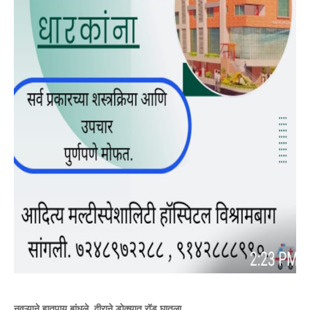
नवऱ्याने हातपाय बांधले, दीराने डोक्यात रॉड घातला