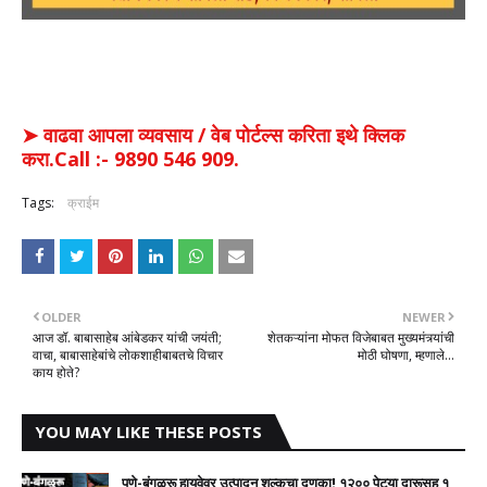
➤ वाढवा आपला व्यवसाय / वेब पोर्टल्स करिता इथे क्लिक
करा.Call :- 9890 546 909.
Tags:
क्राईम
OLDER
NEWER
आज डॉ. बाबासाहेब आंबेडकर यांची जयंती;
शेतकऱ्यांना मोफत विजेबाबत मुख्यमंत्र्यांची
वाचा, बाबासाहेबांचे लोकशाहीबाबतचे विचार
मोठी घोषणा, म्हणाले...
काय होते?
YOU MAY LIKE THESE POSTS
पुणे-बंगळुरू हायवेवर उत्पादन शुल्कचा दणका! १२०० पेट्या दारूसह १