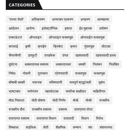
CATEGORIES
'रास्ता रोको'
अतिक्रमण
अत्याचार प्रकरण
अपहरण
आत्महत्या
आंदोलन
आरोग्य
इलेक्ट्रॉनिक
इशारा
ईद मुबारक
उपोषण
एन्काऊंटर!
ऑनलाइन
ऑनलाइन फसवणूक
ऑनलाईन फसवणुक
कारवाई
कृषी
क्राईम
क्रिकेट
क्रूर
गुंतवणूक
घोटाळा
चेंगराचेंगरी
ढगफुटी
दगडफेक
दंगल
दहशतवादी
दहशतवादी हल्ला
दुर्घटना
धक्कादायक वक्तव्य
धक्कादायक!
धमकी
निलंबन
निलंबित
निषेध
नोकरी
पुरस्कार
प्रेरणादायी
फसवणुक
फसवणूक
बॉम्बची धमकी
भयानक
भविष्यवाणी
भावपूर्ण श्रद्धांजली
भूकंप
भ्रष्टाचार
मनोरंजन
महाघोटाळा
माफीचा साक्षीदार
माहितीगार
मोठा निकाल!
मोठी घोषणा
मोठी निर्णय
मोर्चा
मोर्चा!
राजकीय
राजकीय दौरा
राजकीय वक्तव्य
वक्तव्य
वादग्रस्त पोस्ट
वादग्रस्त वक्तव्य
वादग्रस्त विधान
वादावादी
विधान
विरोध
विषबाधा
शाईफेक
शेती
शैक्षणिक
सन्मान
संप
संशयास्पद