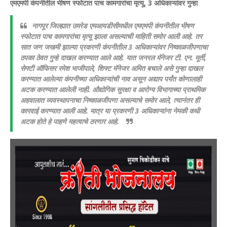
एमएमपी कंपनीतील भीषण स्फोटात पाच कामगारांचा मृत्यू, 3 अधिकाऱ्यांवर गुन्हा
नागपूर जिल्ह्यात उमरेड एमआयडीसीमधील एमएमपी कंपनीतील भीषण
स्फोटात पाच कामगारांचा मृत्यू झाला असल्याची माहिती समोर आली आहे. तर
सात जण जखमी झाल्या प्रकरणी कंपनीतील 3 अधिकाऱ्यांवर निष्काळजीपणाचा
ठपका ठेवत गुन्हे दाखल करण्यात आले आहे. यात जनरल मॅनेजर टी. एन. मूर्ती,
सेफ्टी ऑफिसर रमेश भाजीपाले, शिफ्ट मॅनेजर अमित बचाले असे गुन्हा दाखल
करण्यात आलेल्या कंपनीच्या अधिकाऱ्यांची नाव असून अद्याप पर्यंत कोणालाही
अटक करण्यात आलेली नाही. औद्योगिक सुरक्षा व आरोग्य विभागाच्या प्राथमिक
अहवालात व्यवस्थापनाचा निष्काळजीपणा असल्याचे समोर आले, त्यानंतर ही
कारवाई करण्यात आली आहे. मात्र या प्रकरणी 3 अधिकाऱ्यांना नेमकी कधी
अटक होते हे पाहणे महत्वाचे ठरणार आहे.