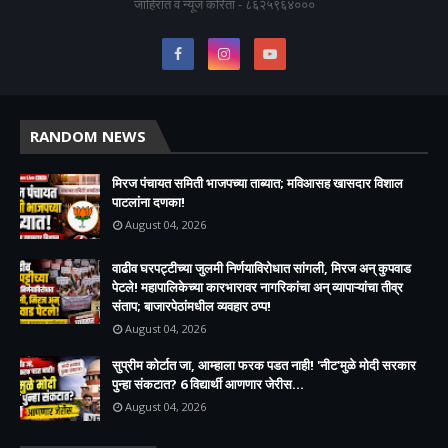
जाहिरात व न्यूज करिता - ८६२५९६४०००
RANDOM NEWS
मिरज पंचायत समिती भाजपच्या ताब्यात; मविआसह खासदार विशाल
पाटलांना दणका!
August 04, 2026
वाढीव घरपट्टीच्या जुलमी निर्णयाविरोधात सांगली, मिरज अन् कुपवाड
पेटले! महापालिकेच्या कारभारावर नागरिकांचा अन् व्यापाऱ्यांचा तीव्र
संताप; बाजारपेठांमधील व्यवहार ठप्प!​
August 04, 2026
सुप्रीम कोर्टात जा, आम्हाला फरक पडत नाही! 'नीट'मुळे मोदी सरकार
पुन्हा संकटात? 6 विद्यार्थी आणणार जेरीस...
August 04, 2026