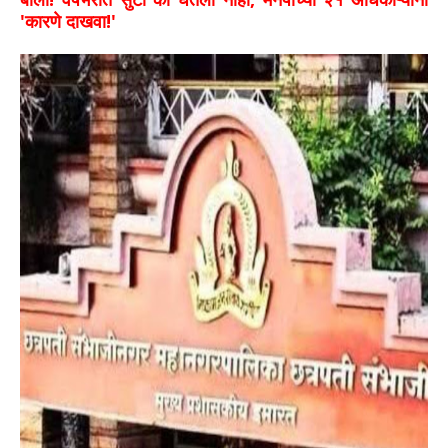
'कारणे दाखवा!'