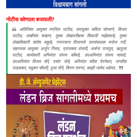
नोटीस कोणाला बजावली?
अतिरिक्त आयुक्त रणजित पाटील, उपायुक्त सविता सोनवणे, विजय
पाटील, लखीचंद चव्हाण, मुख्य लेखापरीक्षक शिवाजी नाईकवाडे, मुख्य
लेखाधिकारी संतोष वाहुळे, नगररचना विभागाचे उपसंचालक मनोज गर्जे,
सहाय्यक आयुक्त अर्जुन गिराम, प्राजक्ता वंजारी, अर्चना राजपूत, ऋतुजा
पाटील, कार्यकारी अभियंता संजय कोंबडे, उपअभियंता संजय चामले,
उपअभियंता विजय मोरे, वसंत भोये, अभियंता संदेश येरगेवार, जगदीश
पाडळकर, मधुकर चौधरी, पूजा भोगे, किरण तमनर, काझी जावेद अहेमद.