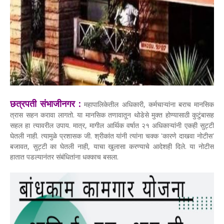
छत्रपती संभाजीनगर :
महापालिकेतील अधिकारी, कर्मचाऱ्यांना बराच मानसिक
त्रास सहन करावा लागतो. या मानसिक तणावातून थोडेसे मुक्त होण्यासाठी कुटुंबासह
सहल हा त्यावरील उपाय. मात्र, मागील आर्थिक वर्षात २१ अधिकाऱ्यांनी एकही सुट्टी
घेतली नाही. त्यामुळे प्रशासक जी. श्रीकांत यांनी त्यांना चक्क 'कारणे दाखवा नोटीस'
बजावत, सुट्टी का घेतली नाही, याचा खुलासा करण्याचे आदेशही दिले. या नोटीस
हातात पडल्यानंतर संबंधितांना धक्काच बसला.