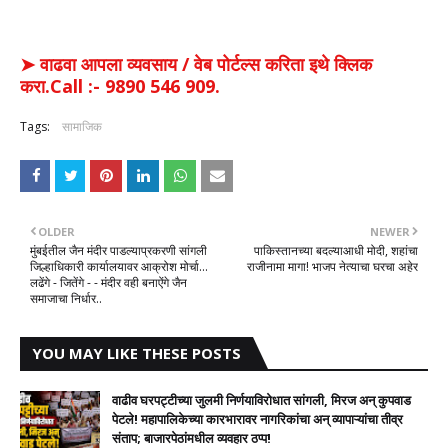
➤ वाढवा आपला व्यवसाय / वेब पोर्टल्स करिता इथे क्लिक
करा.Call :- 9890 546 909.
Tags:
सामाजिक
OLDER
NEWER
मुंबईतील जैन मंदीर पाडल्याप्रकरणी सांगली
पाकिस्तानच्या बदल्याआधी मोदी, शहांचा
जिल्हाधिकारी कार्यालयावर आक्रोश मोर्चा...
राजीनामा मागा! भाजप नेत्याचा घरचा अहेर
लढेंगे - जितेंगे - - मंदीर वही बनाऐंगे जैन
समाजाचा निर्धार..
YOU MAY LIKE THESE POSTS
वाढीव घरपट्टीच्या जुलमी निर्णयाविरोधात सांगली, मिरज अन् कुपवाड
पेटले! महापालिकेच्या कारभारावर नागरिकांचा अन् व्यापाऱ्यांचा तीव्र
संताप; बाजारपेठांमधील व्यवहार ठप्प!​