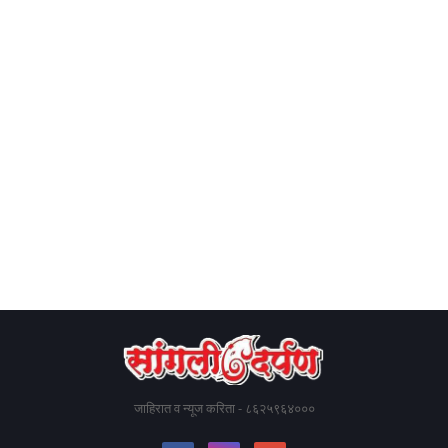
जाहिरात व न्यूज करिता - ८६२५९६४०००