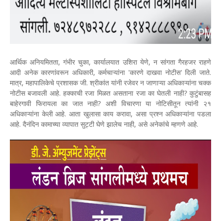
आर्थिक अनियमितता, गंभीर चुका, कार्यालयात उशिरा येणे, न सांगता गैरहजर राहणे
आदी अनेक कारणांवरून अधिकारी, कर्मचाऱ्यांना 'कारणे दाखवा नोटीस' दिली जाते.
मात्र, महापालिकेचे प्रशासक जी. श्रीकांत यांनी रजेवर न जाणाऱ्या अधिकाऱ्यांना चक्क
नोटीस बजावली आहे. हक्काची रजा मिळत असताना रजा का घेतली नाही? कुटुंबासह
बाहेरगावी फिरायला का जात नाही? अशी विचारणा या नोटिसीतून त्यांनी २१
अधिकाऱ्यांना केली आहे. आता खुलासा काय करावा, असा प्रश्न अधिकाऱ्यांना पडला
आहे. दैनंदिन कामाच्या व्यापात सुट्टी घेणे झालेच नाही, असे अनेकांचे म्हणणे आहे.