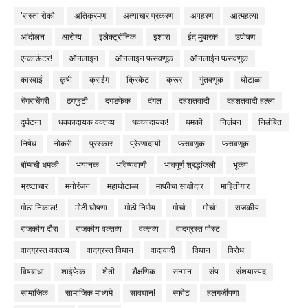
'रास्ता रोको'
अतिक्रमण
अत्याचार प्रकरण
अपहरण
आत्महत्या
आंदोलन
आरोग्य
इलेक्ट्रॉनिक
इशारा
ईद मुबारक
उपोषण
एन्काऊंटर!
ऑनलाइन
ऑनलाइन फसवणूक
ऑनलाईन फसवणुक
कारवाई
कृषी
क्राईम
क्रिकेट
क्रूर
गुंतवणूक
घोटाळा
चेंगराचेंगरी
ढगफुटी
दगडफेक
दंगल
दहशतवादी
दहशतवादी हल्ला
दुर्घटना
धक्कादायक वक्तव्य
धक्कादायक!
धमकी
निलंबन
निलंबित
निषेध
नोकरी
पुरस्कार
प्रेरणादायी
फसवणुक
फसवणूक
बॉम्बची धमकी
भयानक
भविष्यवाणी
भावपूर्ण श्रद्धांजली
भूकंप
भ्रष्टाचार
मनोरंजन
महाघोटाळा
माफीचा साक्षीदार
माहितीगार
मोठा निकाल!
मोठी घोषणा
मोठी निर्णय
मोर्चा
मोर्चा!
राजकीय
राजकीय दौरा
राजकीय वक्तव्य
वक्तव्य
वादग्रस्त पोस्ट
वादग्रस्त वक्तव्य
वादग्रस्त विधान
वादावादी
विधान
विरोध
विषबाधा
शाईफेक
शेती
शैक्षणिक
सन्मान
संप
संशयास्पद
सामाजिक
सामाजिक माध्यमे
सावधान!
स्फोट
हलगर्जीपणा