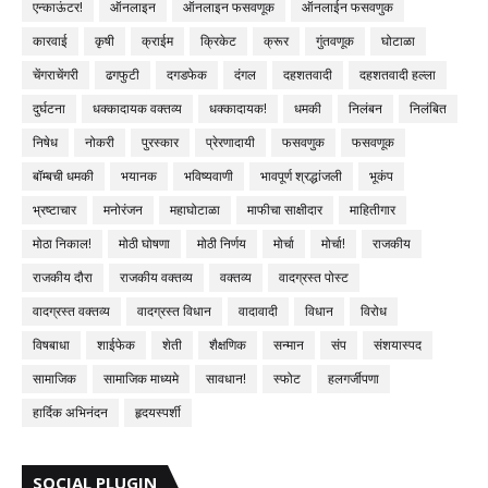
एन्काऊंटर!
ऑनलाइन
ऑनलाइन फसवणूक
ऑनलाईन फसवणुक
कारवाई
कृषी
क्राईम
क्रिकेट
क्रूर
गुंतवणूक
घोटाळा
चेंगराचेंगरी
ढगफुटी
दगडफेक
दंगल
दहशतवादी
दहशतवादी हल्ला
दुर्घटना
धक्कादायक वक्तव्य
धक्कादायक!
धमकी
निलंबन
निलंबित
निषेध
नोकरी
पुरस्कार
प्रेरणादायी
फसवणुक
फसवणूक
बॉम्बची धमकी
भयानक
भविष्यवाणी
भावपूर्ण श्रद्धांजली
भूकंप
भ्रष्टाचार
मनोरंजन
महाघोटाळा
माफीचा साक्षीदार
माहितीगार
मोठा निकाल!
मोठी घोषणा
मोठी निर्णय
मोर्चा
मोर्चा!
राजकीय
राजकीय दौरा
राजकीय वक्तव्य
वक्तव्य
वादग्रस्त पोस्ट
वादग्रस्त वक्तव्य
वादग्रस्त विधान
वादावादी
विधान
विरोध
विषबाधा
शाईफेक
शेती
शैक्षणिक
सन्मान
संप
संशयास्पद
सामाजिक
सामाजिक माध्यमे
सावधान!
स्फोट
हलगर्जीपणा
हार्दिक अभिनंदन
हृदयस्पर्शी
SOCIAL PLUGIN