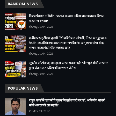
RANDOM NEWS
मिरज पंचायत समिती भाजपच्या ताब्यात; मविआसह खासदार विशाल
पाटलांना दणका!
August 04, 2026
वाढीव घरपट्टीच्या जुलमी निर्णयाविरोधात सांगली, मिरज अन् कुपवाड
पेटले! महापालिकेच्या कारभारावर नागरिकांचा अन् व्यापाऱ्यांचा तीव्र
संताप; बाजारपेठांमधील व्यवहार ठप्प!​
August 04, 2026
सुप्रीम कोर्टात जा, आम्हाला फरक पडत नाही! 'नीट'मुळे मोदी सरकार
पुन्हा संकटात? 6 विद्यार्थी आणणार जेरीस...
August 04, 2026
POPULAR NEWS
राहुल कार्डीले सांगलीचे नूतन जिल्हाधिकारी तर डॉ. अभिजीत चौधरी
यांची अमरावती ला बदली?
May 13, 2022