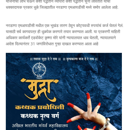
योजनांचा लाभ घेऊन कशा पद्धतीने व्यापारी कशा पद्धतीने चुना लावतात याचा
धक्कादायक प्रकार धुळे जिल्ह्यातील नरडाणा एमआयडीसी मध्ये समोर आलेला आहे.
नरडाणा एमआयडीसी मधील एक भूखंड तारण ठेवून कोट्यवधी रुपयांचं कर्ज घेतलं गेलं.
यासाठी सर्व कागदपत्र ही धुळपेक करणारे तयार करण्यात आली. या प्रकरणी माहिती
अधिकार कार्यकर्ते एडवोकेट कृष्णा मोरे यांनी न्यायालयात धाव घेतली, न्यायालयाने
आदेश दिल्यानंतर 31 जणांविरोधात गुन्हा दाखल करण्यात आला आहे