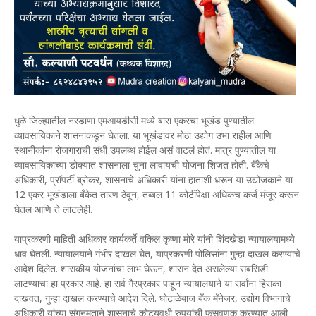
धुळे जिल्ह्यातील नरडाणा एमआयडीसी मध्ये बारा एकरचा भूखंड पुण्यातील
व्यावसायिकाने शासनाकडून घेतला. या भूखंडावर मोठा उद्योग उभा राहील आणि
स्थानीकांना रोजगाराची संधी उपलब्ध होईल असं वाटलं होतं. मात्र पुण्यातील या
व्यावसायिकाच्या डोक्यात शासनाला चुना लावायची योजना शिजत होती. बँकेचे
अधिकारी, प्रॉपर्टी ब्रोकर, शासनाचे अधिकारी यांना हाताशी धरून या उद्योजकाने या
12 एकर भूखंडाला बँकेत तारण ठेवून, तब्बल 11 कोटींपेक्षा अधिकच कर्ज मंजूर करून
घेतल आणि ते लाटलेही.
याप्रकरणी माहिती अधिकार कार्यकर्ते वकिल कृष्णा मोरे यांनी शिंदखेडा न्यायालयामध्ये
धाव घेतली. न्यायालयाने गंभीर दाखल घेत, याप्रकरणी पोलिसांना गुन्हा दाखल करण्याचे
आदेश दिलेत. शासकीय योजनांचा लाभ घेऊन, शासन देत असलेल्या सबसिडी
लाटण्याचा हा प्रकार आहे. हा सर्व गैरप्रकार पाहून न्यायालयाने या सर्वांना हिसका
दाखवत, गुन्हा दाखल करण्याचे आदेश दिले. घोटाळेबाज बँक मॅनेजर, उद्योग विभागाचे
अधिकारी यांच्या संगनमताने शासनाचे कोट्यवधी रुपयांची फसवणूक करण्यात आली