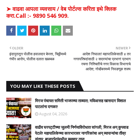
➤ वाढवा आपला व्यवसाय / वेब पोर्टल्स करिता इथे क्लिक
करा.Call :- 9890 546 909.
OLDER
NEWER
इंदापुरातून पोलीस हवालदार बेपत्ता, चिठ्ठीमध्ये
आदेश निघाला! महापालिकेसाठी ४ तर
गंभीर आरोप, पोलीस दलात खळबळ
नगरपरिषदांसाठी २ सदस्यांचा प्रभाग! प्रभाग
रचना निश्चितीचे नगर विकास विभागाचे
आदेश; नोव्हेंबरमध्ये निवडणूक शक्य
YOU MAY LIKE THESE POSTS
मिरज पंचायत समिती भाजपच्या ताब्यात; मविआसह खासदार विशाल
पाटलांना दणका!
August 04, 2026
वाढीव घरपट्टीच्या जुलमी निर्णयाविरोधात सांगली, मिरज अन् कुपवाड
पेटले! महापालिकेच्या कारभारावर नागरिकांचा अन् व्यापाऱ्यांचा तीव्र
संताप; बाजारपेठांमधील व्यवहार ठप्प!​