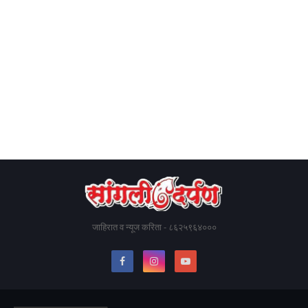
जाहिरात व न्यूज करिता - ८६२५९६४०००