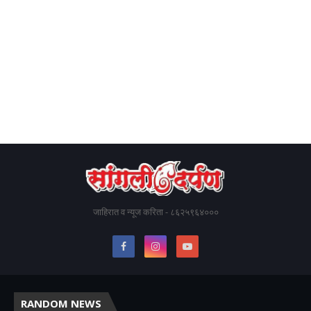
जाहिरात व न्यूज करिता - ८६२५९६४०००
RANDOM NEWS