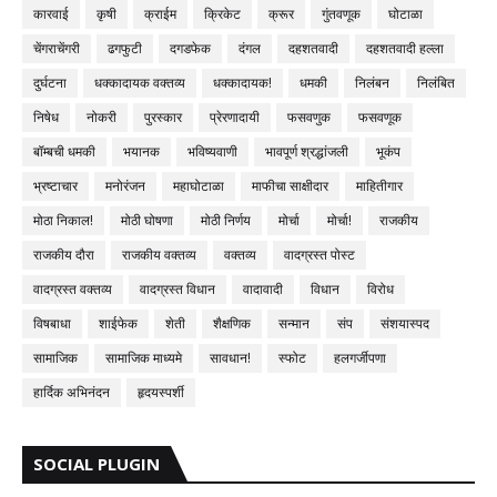
कारवाई
कृषी
क्राईम
क्रिकेट
क्रूर
गुंतवणूक
घोटाळा
चेंगराचेंगरी
ढगफुटी
दगडफेक
दंगल
दहशतवादी
दहशतवादी हल्ला
दुर्घटना
धक्कादायक वक्तव्य
धक्कादायक!
धमकी
निलंबन
निलंबित
निषेध
नोकरी
पुरस्कार
प्रेरणादायी
फसवणुक
फसवणूक
बॉम्बची धमकी
भयानक
भविष्यवाणी
भावपूर्ण श्रद्धांजली
भूकंप
भ्रष्टाचार
मनोरंजन
महाघोटाळा
माफीचा साक्षीदार
माहितीगार
मोठा निकाल!
मोठी घोषणा
मोठी निर्णय
मोर्चा
मोर्चा!
राजकीय
राजकीय दौरा
राजकीय वक्तव्य
वक्तव्य
वादग्रस्त पोस्ट
वादग्रस्त वक्तव्य
वादग्रस्त विधान
वादावादी
विधान
विरोध
विषबाधा
शाईफेक
शेती
शैक्षणिक
सन्मान
संप
संशयास्पद
सामाजिक
सामाजिक माध्यमे
सावधान!
स्फोट
हलगर्जीपणा
हार्दिक अभिनंदन
हृदयस्पर्शी
SOCIAL PLUGIN