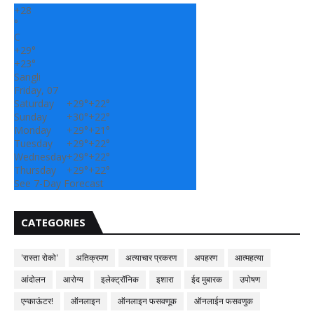
+
28
°
C
+
29°
+
23°
Sangli
Friday, 07
Saturday
+
29°
+
22°
Sunday
+
30°
+
22°
Monday
+
29°
+
21°
Tuesday
+
29°
+
22°
Wednesday
+
29°
+
22°
Thursday
+
29°
+
22°
See 7-Day Forecast
CATEGORIES
'रास्ता रोको'
अतिक्रमण
अत्याचार प्रकरण
अपहरण
आत्महत्या
आंदोलन
आरोग्य
इलेक्ट्रॉनिक
इशारा
ईद मुबारक
उपोषण
एन्काऊंटर!
ऑनलाइन
ऑनलाइन फसवणूक
ऑनलाईन फसवणुक