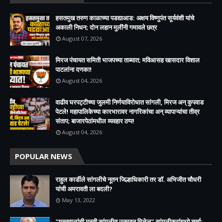
हसतमुख तरुण काळाच्या पडद्याआड: अक्षय विष्णुपंत सूर्यवंशी यांचे
अकाली निधन; दोन लहान मुलींनी गमावले छत्र
August 07, 2026
मिरज पंचायत समिती भाजपच्या ताब्यात; मविआसह खासदार विशाल
पाटलांना दणका!
August 04, 2026
वाढीव घरपट्टीच्या जुलमी निर्णयाविरोधात सांगली, मिरज अन् कुपवाड
पेटले! महापालिकेच्या कारभारावर नागरिकांचा अन् व्यापाऱ्यांचा तीव्र
संताप; बाजारपेठांमधील व्यवहार ठप्प!​
August 04, 2026
POPULAR NEWS
राहुल कार्डीले सांगलीचे नूतन जिल्हाधिकारी तर डॉ. अभिजीत चौधरी
यांची अमरावती ला बदली?
May 13, 2022
"मस्तवालांची मस्ती सांगलीत उतरवून मिळेल" सांगलीकरांमध्ये चर्चा;