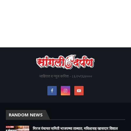
जाहिरात व न्यूज करिता - ८६२५९६४०००
RANDOM NEWS
मिरज पंचायत समिती भाजपच्या ताब्यात; मविआसह खासदार विशाल