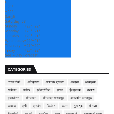
C
+
29°
+
22°
Sangli
Saturday, 08
Sunday
+
29°
+
22°
Monday
+
29°
+
21°
Tuesday
+
29°
+
21°
Wednesday
+
29°
+
21°
Thursday
+
29°
+
22°
Friday
+
27°
+
22°
See 7-Day Forecast
CATEGORIES
'रास्ता रोको'
अतिक्रमण
अत्याचार प्रकरण
अपहरण
आत्महत्या
आंदोलन
आरोग्य
इलेक्ट्रॉनिक
इशारा
ईद मुबारक
उपोषण
एन्काऊंटर!
ऑनलाइन
ऑनलाइन फसवणूक
ऑनलाईन फसवणुक
कारवाई
कृषी
क्राईम
क्रिकेट
क्रूर
गुंतवणूक
घोटाळा
चेंगराचेंगरी
ढगफुटी
दगडफेक
दंगल
दहशतवादी
दहशतवादी हल्ला