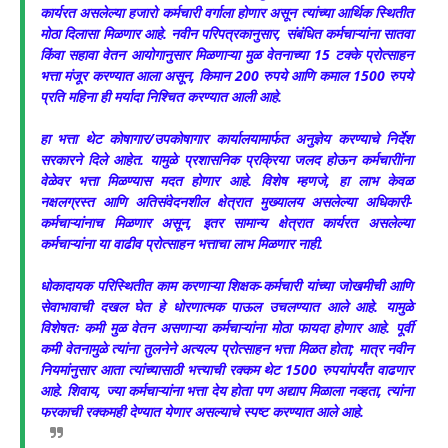
कार्यरत असलेल्या हजारो कर्मचारी वर्गाला होणार असून त्यांच्या आर्थिक स्थितीत
मोठा दिलासा मिळणार आहे. नवीन परिपत्रकानुसार, संबंधित कर्मचाऱ्यांना सातवा
किंवा सहावा वेतन आयोगानुसार मिळणाऱ्या मुळ वेतनाच्या 15 टक्के प्रोत्साहन
भत्ता मंजूर करण्यात आला असून, किमान 200 रुपये आणि कमाल 1500 रुपये
प्रति महिना ही मर्यादा निश्चित करण्यात आली आहे.
हा भत्ता थेट कोषागार/उपकोषागार कार्यालयामार्फत अनुज्ञेय करण्याचे निर्देश
सरकारने दिले आहेत. यामुळे प्रशासनिक प्रक्रिया जलद होऊन कर्मचारीांना
वेळेवर भत्ता मिळण्यास मदत होणार आहे. विशेष म्हणजे, हा लाभ केवळ
नक्षलग्रस्त आणि अतिसंवेदनशील क्षेत्रात मुख्यालय असलेल्या अधिकारी-
कर्मचाऱ्यांनाच मिळणार असून, इतर सामान्य क्षेत्रात कार्यरत असलेल्या
कर्मचाऱ्यांना या वाढीव प्रोत्साहन भत्ताचा लाभ मिळणार नाही.
धोकादायक परिस्थितीत काम करणाऱ्या शिक्षक-कर्मचारी यांच्या जोखमीची आणि
सेवाभावाची दखल घेत हे धोरणात्मक पाऊल उचलण्यात आले आहे. यामुळे
विशेषतः कमी मुळ वेतन असणाऱ्या कर्मचाऱ्यांना मोठा फायदा होणार आहे. पूर्वी
कमी वेतनामुळे त्यांना तुलनेने अत्यल्प प्रोत्साहन भत्ता मिळत होता; मात्र नवीन
नियमांनुसार आता त्यांच्यासाठी भत्त्याची रक्कम थेट 1500 रुपयांपर्यंत वाढणार
आहे. शिवाय, ज्या कर्मचाऱ्यांना भत्ता देय होता पण अद्याप मिळाला नव्हता, त्यांना
फरकाची रक्कमही देण्यात येणार असल्याचे स्पष्ट करण्यात आले आहे.