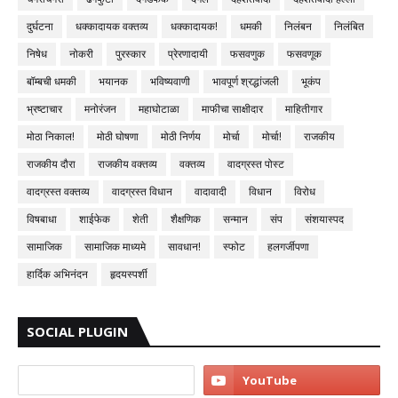
दुर्घटना
धक्कादायक वक्तव्य
धक्कादायक!
धमकी
निलंबन
निलंबित
निषेध
नोकरी
पुरस्कार
प्रेरणादायी
फसवणुक
फसवणूक
बॉम्बची धमकी
भयानक
भविष्यवाणी
भावपूर्ण श्रद्धांजली
भूकंप
भ्रष्टाचार
मनोरंजन
महाघोटाळा
माफीचा साक्षीदार
माहितीगार
मोठा निकाल!
मोठी घोषणा
मोठी निर्णय
मोर्चा
मोर्चा!
राजकीय
राजकीय दौरा
राजकीय वक्तव्य
वक्तव्य
वादग्रस्त पोस्ट
वादग्रस्त वक्तव्य
वादग्रस्त विधान
वादावादी
विधान
विरोध
विषबाधा
शाईफेक
शेती
शैक्षणिक
सन्मान
संप
संशयास्पद
सामाजिक
सामाजिक माध्यमे
सावधान!
स्फोट
हलगर्जीपणा
हार्दिक अभिनंदन
हृदयस्पर्शी
SOCIAL PLUGIN