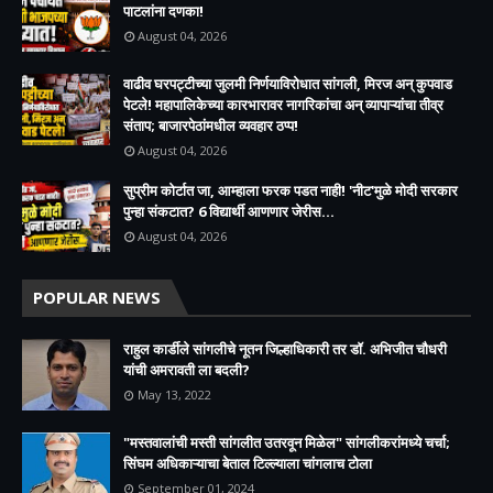
पाटलांना दणका!
August 04, 2026
वाढीव घरपट्टीच्या जुलमी निर्णयाविरोधात सांगली, मिरज अन् कुपवाड
पेटले! महापालिकेच्या कारभारावर नागरिकांचा अन् व्यापाऱ्यांचा तीव्र
संताप; बाजारपेठांमधील व्यवहार ठप्प!​
August 04, 2026
सुप्रीम कोर्टात जा, आम्हाला फरक पडत नाही! 'नीट'मुळे मोदी सरकार
पुन्हा संकटात? 6 विद्यार्थी आणणार जेरीस...
August 04, 2026
POPULAR NEWS
राहुल कार्डीले सांगलीचे नूतन जिल्हाधिकारी तर डॉ. अभिजीत चौधरी
यांची अमरावती ला बदली?
May 13, 2022
"मस्तवालांची मस्ती सांगलीत उतरवून मिळेल" सांगलीकरांमध्ये चर्चा;
सिंघम अधिकाऱ्याचा बेताल टिल्ल्याला चांगलाच टोला
September 01, 2024