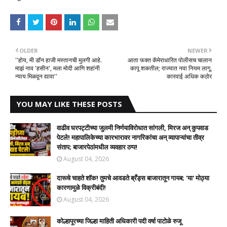
OLDER
NEWER
''होय, मी डॉन हाजी मस्तानची मुलगी आहे.
आता फक्त कॅमेराधारित पोलीसच चालान
माझं नाव 'हसीन', मला मोदी आणि शहांनी
कापू शकतील; राज्यात नवा नियम लागू,
न्याय मिळवून द्यावा''
कारवाई अधिक कठोर
YOU MAY LIKE THESE POSTS
वाढीव घरपट्टीच्या जुलमी निर्णयाविरोधात सांगली, मिरज अन् कुपवाड
पेटले! महापालिकेच्या कारभारावर नागरिकांचा अन् व्यापाऱ्यांचा तीव्र
संताप; बाजारपेठांमधील व्यवहार ठप्प!​
August 04, 2026
दारूचे चाहते शॉक! तुमचे आवडते ब्रँड्स बाजारातून गायब; 'या' मोठ्या
कारणामुळे विक्रीबंदी!
August 04, 2026
कोल्हापूरच्या जिल्हा माहिती अधिकारी पदी वर्षा पाटोळे रुजू