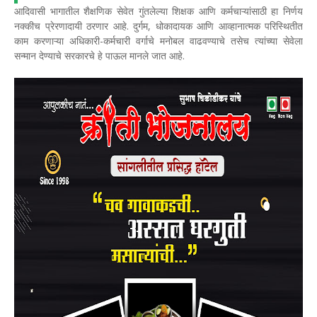
आदिवासी भागातील शैक्षणिक सेवेत गुंतलेल्या शिक्षक आणि कर्मचाऱ्यांसाठी हा निर्णय
नक्कीच प्रेरणादायी ठरणार आहे. दुर्गम, धोकादायक आणि आव्हानात्मक परिस्थितीत
काम करणाऱ्या अधिकारी-कर्मचारी वर्गाचे मनोबल वाढवण्याचे तसेच त्यांच्या सेवेला
सन्मान देण्याचे सरकारचे हे पाऊल मानले जात आहे.