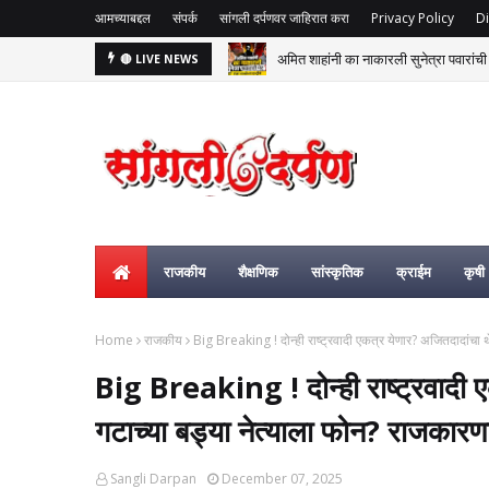
आमच्याबद्दल
संपर्क
सांगली दर्पणवर जाहिरात करा
Privacy Policy
Di
अमित शाहांनी का नाकारली सुनेत्रा पवारांची भ
🔴 LIVE NEWS
राजकीय
शैक्षणिक
सांस्कृतिक
क्राईम
कृषी
Home
राजकीय
Big Breaking ! दोन्ही राष्ट्रवादी एकत्र येणार? अजितदादांच
Big Breaking ! दोन्ही राष्ट्रवादी 
गटाच्या बड्या नेत्याला फोन? राजका
Sangli Darpan
December 07, 2025