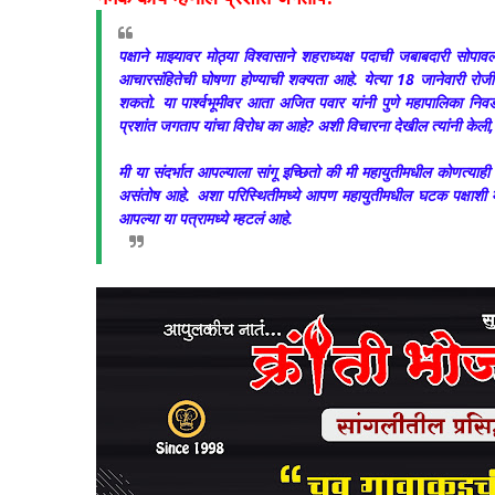
पक्षाने माझ्यावर मोठ्या विश्वासाने शहराध्यक्ष पदाची जबाबदारी सो
आचारसंहितेची घोषणा होण्याची शक्यता आहे. येत्या 18 जानेवारी 
शकतो. या पार्श्वभूमीवर आता अजित पवार यांनी पुणे महापालिका निव
प्रशांत जगताप यांचा विरोध का आहे? अशी विचारना देखील त्यांनी केल
मी या संदर्भात आपल्याला सांगू इच्छितो की मी महायुतीमधील कोणत्याही 
असंतोष आहे. अशा परिस्थितीमध्ये आपण महायुतीमधील घटक पक्षाशी 
आपल्या या पत्रामध्ये म्हटलं आहे.