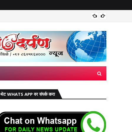
हजारो शि
थेट WHATS APP वर संपर्क करा