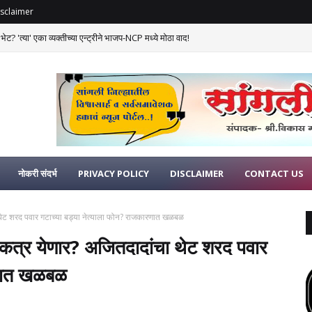
sclaimer
ेट? 'त्या' एका व्यक्तीच्या एन्ट्रीने भाजप-NCP मध्ये मोठा वाद!
नोकरी संदर्भ
PRIVACY POLICY
DISCLAIMER
CONTACT US
ा थेट शरद पवार गटाच्या बड्या नेत्याला फोन? राजकारणात खळबळ
एकत्र येणार? अजितदादांचा थेट शरद पवार
रणात खळबळ