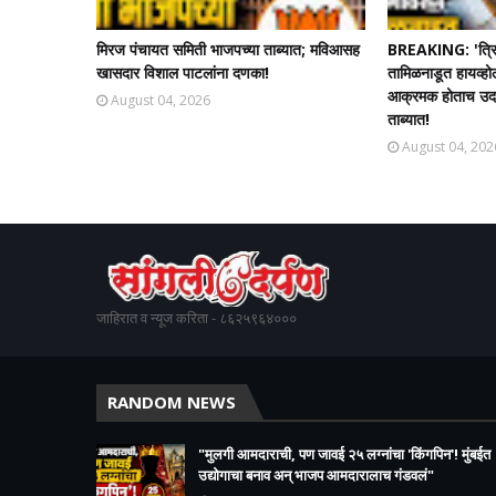
मिरज पंचायत समिती भाजपच्या ताब्यात; मविआसह
BREAKING: 'त्रि
खासदार विशाल पाटलांना दणका!
तामिळनाडूत हायव्हो
आक्रमक होताच उदयन
August 04, 2026
ताब्यात!
August 04, 202
जाहिरात व न्यूज करिता - ८६२५९६४०००
RANDOM NEWS
"मुलगी आमदाराची, पण जावई २५ लग्नांचा 'किंगपिन'! मुंबईत
उद्योगाचा बनाव अन् भाजप आमदारालाच गंडवलं"