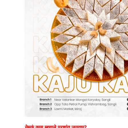
नेमकं काय म्हणाले प्रशांत जगताप?