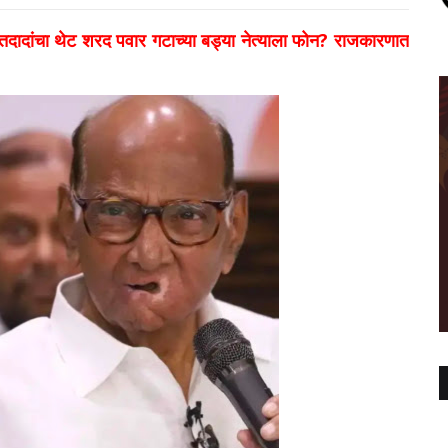
दादांचा थेट शरद पवार गटाच्या बड्या नेत्याला फोन? राजकारणात