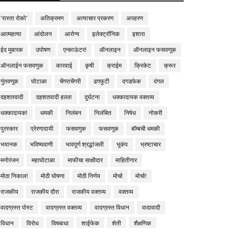
'रास्ता रोको'
अतिक्रमण
अत्याचार प्रकरण
अपहरण
आत्महत्या
आंदोलन
आरोग्य
इलेक्ट्रॉनिक
इशारा
ईद मुबारक
उपोषण
एन्काऊंटर!
ऑनलाइन
ऑनलाइन फसवणूक
ऑनलाईन फसवणुक
कारवाई
कृषी
क्राईम
क्रिकेट
क्रूर
गुंतवणूक
घोटाळा
चेंगराचेंगरी
ढगफुटी
दगडफेक
दंगल
दहशतवादी
दहशतवादी हल्ला
दुर्घटना
धक्कादायक वक्तव्य
धक्कादायक!
धमकी
निलंबन
निलंबित
निषेध
नोकरी
पुरस्कार
प्रेरणादायी
फसवणुक
फसवणूक
बॉम्बची धमकी
भयानक
भविष्यवाणी
भावपूर्ण श्रद्धांजली
भूकंप
भ्रष्टाचार
मनोरंजन
महाघोटाळा
माफीचा साक्षीदार
माहितीगार
मोठा निकाल!
मोठी घोषणा
मोठी निर्णय
मोर्चा
मोर्चा!
राजकीय
राजकीय दौरा
राजकीय वक्तव्य
वक्तव्य
वादग्रस्त पोस्ट
वादग्रस्त वक्तव्य
वादग्रस्त विधान
वादावादी
विधान
विरोध
विषबाधा
शाईफेक
शेती
शैक्षणिक