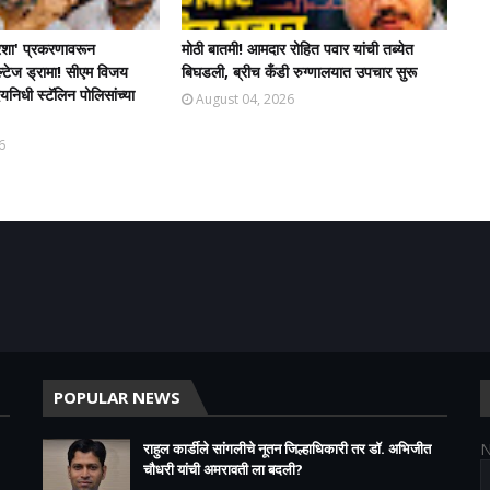
शा' प्रकरणावरून
मोठी बातमी! आमदार रोहित पवार यांची तब्येत
ल्टेज ड्रामा! सीएम विजय
बिघडली, ब्रीच कँडी रुग्णालयात उपचार सुरू
िधी स्टॅलिन पोलिसांच्या
August 04, 2026
6
POPULAR NEWS
राहुल कार्डीले सांगलीचे नूतन जिल्हाधिकारी तर डॉ. अभिजीत
चौधरी यांची अमरावती ला बदली?