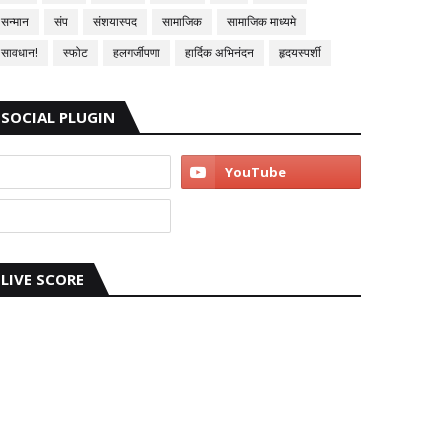
सन्मान
संप
संशयास्पद
सामाजिक
सामाजिक माध्यमे
सावधान!
स्फोट
हलगर्जीपणा
हार्दिक अभिनंदन
हृदयस्पर्शी
SOCIAL PLUGIN
LIVE SCORE