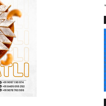
" सांगली दर्पण न्यूज वर आपल्या सर
+
°
C
+
+
S
S
M
T
W
T
F
S
S