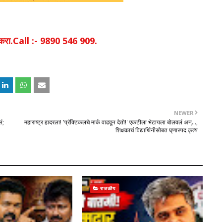
िक करा.Call :- 9890 546 909.
NEWER
ं;
महाराष्ट्र हादरला! 'प्रॅक्टिकलचे मार्क वाढवून देतो!' एकटीला भेटायला बोलवलं अन्...,
शिक्षकाचं विद्यार्थिनीसोबत घृणास्पद कृत्य
राजकीय