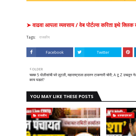
➤ वाढवा आपला व्यवसाय / वेब पोर्टल्स करिता इथे क्ल
Tags:
राजकीय
Facebook
Twitter
OLDER
चक्क 5 पोलीसांची घरे लुटली, महाराष्ट्राला हादरुन टाकणारी चोरी; A टू Z उचलून नेल
काय घडलं?
YOU MAY LIKE THESE POSTS
राजकीय
धक्कादायक!