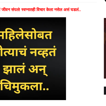
 जीवन संपलं! स्वप्नातही विचार केला नसेल असं घडलं..