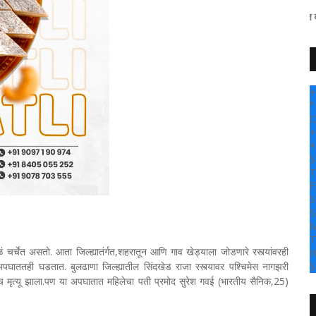
" सांगली दर्पण न्यूज वर आपल्या सर्वां
+
°
C
+
+
S
T
F
S
S
M
T
ुळं चर्चेत असतो. आता जिल्ह्यातंर्गत,शहरातून आणि गाव खेड्याला जोडणारे रस्त्यांवरही
W
अपघाततही घडतात. बुलढाणा जिल्ह्यातील सिंदखेड राजा रस्त्यावर पश्चिमेस नागझरी
S
ृत्यू झाला.पण या अपघातात महिलेचा पती प्रमोद सुरेश गवई (भारतीय सैनिक,25)