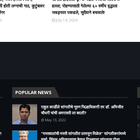
ली होती लग्नाची गाठ, कुटुंबावर
हल्ला; पोहण्यासाठी गेलेल्या ६० वर्षीय वृद्धाला
ंगर
जबड्यात पकडले, सुदैवाने बचावले!
6
July 14, 2026
POPULAR NEWS
राहुल कार्डीले सांगलीचे नूतन जिल्हाधिकारी तर डॉ. अभिजीत
चौधरी यांची अमरावती ला बदली?
May 13, 2022
E
!
"मस्तवालांची मस्ती सांगलीत उतरवून मिळेल" सांगलीकरांमध्ये
चर्चा; सिंघम अधिकाऱ्याचा बेताल टिल्ल्याला चांगलाच टोला