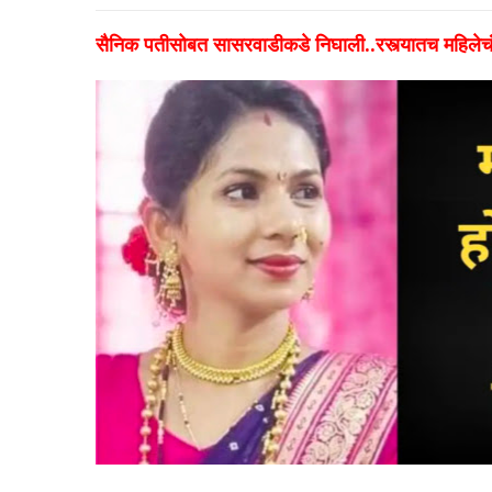
सैनिक पतीसोबत सासरवाडीकडे निघाली..रस्त्यातच महिलेचं