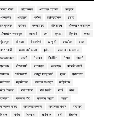
'रास्ता रोको'
अतिक्रमण
अत्याचार प्रकरण
अपहरण
आत्महत्या
आंदोलन
आरोग्य
इलेक्ट्रॉनिक
इशारा
ईद मुबारक
उपोषण
एन्काऊंटर!
ऑनलाइन
ऑनलाइन फसवणूक
ऑनलाईन फसवणुक
कारवाई
कृषी
क्राईम
क्रिकेट
क्रूर
गुंतवणूक
घोटाळा
चेंगराचेंगरी
ढगफुटी
दगडफेक
दंगल
दहशतवादी
दहशतवादी हल्ला
दुर्घटना
धक्कादायक वक्तव्य
धक्कादायक!
धमकी
निलंबन
निलंबित
निषेध
नोकरी
पुरस्कार
प्रेरणादायी
फसवणुक
फसवणूक
बॉम्बची धमकी
भयानक
भविष्यवाणी
भावपूर्ण श्रद्धांजली
भूकंप
भ्रष्टाचार
मनोरंजन
महाघोटाळा
माफीचा साक्षीदार
माहितीगार
मोठा निकाल!
मोठी घोषणा
मोठी निर्णय
मोर्चा
मोर्चा!
राजकीय
राजकीय दौरा
राजकीय वक्तव्य
वक्तव्य
वादग्रस्त पोस्ट
वादग्रस्त वक्तव्य
वादग्रस्त विधान
वादावादी
विधान
विरोध
विषबाधा
शाईफेक
शेती
शैक्षणिक