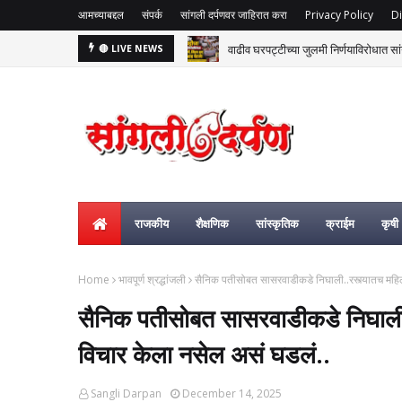
आमच्याबद्दल
संपर्क
सांगली दर्पणवर जाहिरात करा
Privacy Policy
Di
वाढीव घरपट्टीच्या जुलमी निर्णयाविरोधात सां
🔴 LIVE NEWS
राजकीय
शैक्षणिक
सांस्कृतिक
क्राईम
कृषी
Home
भावपूर्ण श्रद्धांजली
सैनिक पतीसोबत सासरवाडीकडे निघाली..रस्त्यातच महिले
सैनिक पतीसोबत सासरवाडीकडे निघाली..र
विचार केला नसेल असं घडलं..
Sangli Darpan
December 14, 2025