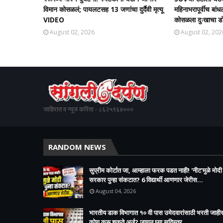
विमान कोसळलं; पायलटसह 13 जणांचा दुर्दैवी मृत्यू
महिनाभरापूर्वीच बांध
VIDEO
कोसळला दुःखाचा डो
August 02, 2026
August 02, 202
जाहिरात व न्यूज करिता - ८६२५९६४०००
RANDOM NEWS
सुप्रीम कोर्टात जा, आम्हाला फरक पडत नाही! 'नीट'मुळे मोदी
सरकार पुन्हा संकटात? 6 विद्यार्थी आणणार जेरीस...
August 04, 2026
भारतीय डाक विभागात १० वी पास उमेदवारांसाठी भरती जाहीर
कोण करू शकते अर्ज? जाणून घ्या सविस्तर