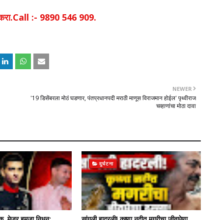
िक करा.Call :- 9890 546 909.
NEWER
'19 डिसेंबरला मोठं घडणार, पंतप्रधानपदी मराठी माणूस विराजमान होईल' पृथ्वीराज
चव्हाणांचा मोठा दावा
दुर्घटना
क, मेजर हमजा निधन;
सांगली हादरली! कृष्णा नदीत मगरीचा जीवघेणा