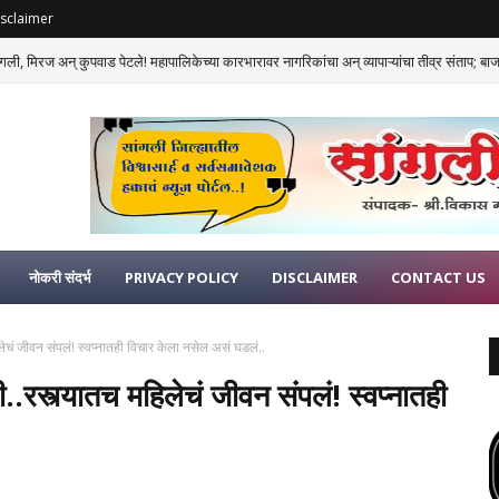
sclaimer
गली, मिरज अन् कुपवाड पेटले! महापालिकेच्या कारभारावर नागरिकांचा अन् व्यापाऱ्यांचा तीव्र संताप; बाजार
नोकरी संदर्भ
PRIVACY POLICY
DISCLAIMER
CONTACT US
चं जीवन संपलं! स्वप्नातही विचार केला नसेल असं घडलं..
स्त्यातच महिलेचं जीवन संपलं! स्वप्नातही