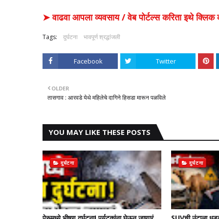
➤ वाढवा आपला व्यवसाय / वेब पोर्टल्स करिता इथे क्ल
Tags:
दुर्घटना
भावपूर्ण श्रद्धांजली
Facebook
Twitter
OLDER
तासगाव : आरवडे येथे महिलेचे दागिने हिसडा मारून पळविले
YOU MAY LIKE THESE POSTS
दुर्घटना
दुर्घटना
पेरूमध्ये भीषण दुर्घटना! पर्यटकांना घेऊन जाणारं
SUVची उंटाला धड