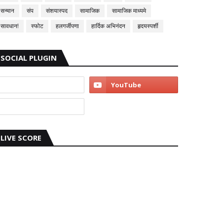
सन्मान
संप
संशयास्पद
सामाजिक
सामाजिक माध्यमे
सावधान!
स्फोट
हलगर्जीपणा
हार्दिक अभिनंदन
हृदयस्पर्शी
SOCIAL PLUGIN
LIVE SCORE