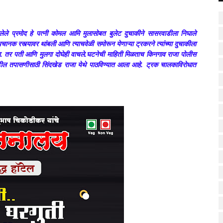
सलेले प्रमोद हे पत्नी कोमल आमि मुलासोबत बुलेट दुचाकीने सासरवाडीला निघाले
चानक रस्त्यावर थांबली आणि त्याचवेळी समोरून येणाऱ्या ट्रकरने त्यांच्या दुचाकीला
. तर पती आणि मुलगा दोघेही वाचले.घटनेची माहिती मिळताच किनगाव राजा पोलीस
ढील तपासणीसाठी सिंदखेड राजा येथे पाठविण्यात आला आहे. ट्रक चालकाविरोधात