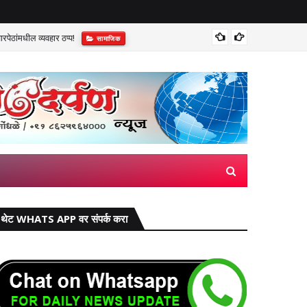
पेठांमधील व्यवहार ठप्प!​
सुप्रीम 
सामाजिक
थेट WHATS APP वर संपर्क करा