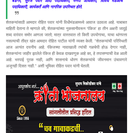
बंडगर, सुरज पवार आदी पदाधिकारी, मनपा अधिकारी, विविध मंडळांचे
पदाधिकारी, कार्यकर्ते आणि नागरिक उपस्थित होते.
शेतकऱ्यांसाठी आमदार रोहित पवार यांनी विधीमंडळामध्ये आवाज उठवला आहे. याबाबत
माहिती देताना ते म्हणाले की, शेतकऱ्यांच्या नुकसानीवरून 'पॅकेज' हा तीन अक्षरी जादुई
शब्द वारंवार समोर आणला जातो; मात्र वास्तवात तो किती उपयोगाचा, याचा थांगपत्ता
नसल्याची तीव्र खंत आमदार रोहित पाटील यांनी व्यक्त केली. "शेतकऱ्यांची परिस्थिती
आज अत्यंत दयनीय आहे. पॅकेजच्या नावाखाली त्यांची गळचेपी होऊ देणार नाही,
शेतकऱ्यांना जाहीर झालेले पॅकेज ही केवळ दाखवणूक आहे का, हे तपासण्याची वेळ आली
आहे. भरपाई पूरक नाही, आणि शासनाचे धोरण शेतकऱ्यांचे जीवनमान उंचावणारे
अजूनही दिसत नाही." अशी भूमिका रोहित पवार यांनी घेतली.