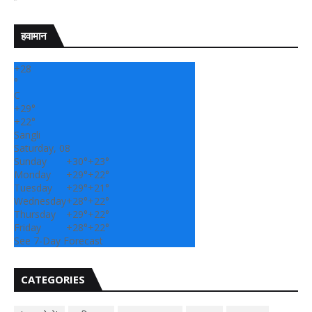
हवामान
+
28
°
C
+
29°
+
22°
Sangli
Saturday, 08
Sunday
+
30°
+
23°
Monday
+
29°
+
22°
Tuesday
+
29°
+
21°
Wednesday
+
28°
+
22°
Thursday
+
29°
+
22°
Friday
+
28°
+
22°
See 7-Day Forecast
CATEGORIES