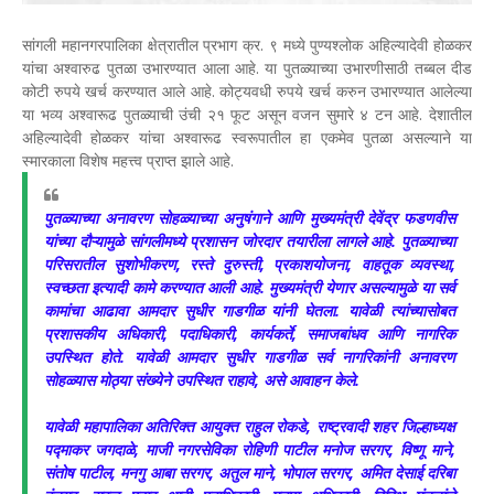
सांगली महानगरपालिका क्षेत्रातील प्रभाग क्र. ९ मध्ये पुण्यश्लोक अहिल्यादेवी होळकर
यांचा अश्वारुढ पुतळा उभारण्यात आला आहे. या पुतळ्याच्या उभारणीसाठी तब्बल दीड
कोटी रुपये खर्च करण्यात आले आहे. कोट्यवधी रुपये खर्च करुन उभारण्यात आलेल्या
या भव्य अश्वारूढ पुतळ्याची उंची २१ फूट असून वजन सुमारे ४ टन आहे. देशातील
अहिल्यादेवी होळकर यांचा अश्वारूढ स्वरूपातील हा एकमेव पुतळा असल्याने या
स्मारकाला विशेष महत्त्व प्राप्त झाले आहे.
पुतळ्याच्या अनावरण सोहळ्याच्या अनुषंगाने आणि मुख्यमंत्री देवेंद्र फडणवीस
यांच्या दौऱ्यामुळे सांगलीमध्ये प्रशासन जोरदार तयारीला लागले आहे. पुतळ्याच्या
परिसरातील सुशोभीकरण, रस्ते दुरुस्ती, प्रकाशयोजना, वाहतूक व्यवस्था,
स्वच्छता इत्यादी कामे करण्यात आली आहे. मुख्यमंत्री येणार असल्यामुळे या सर्व
कामांचा आढावा आमदार सुधीर गाडगीळ यांनी घेतला. यावेळी त्यांच्यासोबत
प्रशासकीय अधिकारी, पदाधिकारी, कार्यकर्ते, समाजबांधव आणि नागरिक
उपस्थित होते. यावेळी आमदार सुधीर गाडगीळ सर्व नागरिकांनी अनावरण
सोहळ्यास मोठ्या संख्येने उपस्थित राहावे, असे आवाहन केले.
यावेळी महापालिका अतिरिक्त आयुक्त राहुल रोकडे, राष्ट्रवादी शहर जिल्हाध्यक्ष
पद्माकर जगदाळे, माजी नगरसेविका रोहिणी पाटील मनोज सरगर, विष्णू माने,
संतोष पाटील, मनगु आबा सरगर, अतुल माने, भोपाल सरगर, अमित देसाई दरिबा