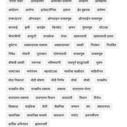
'रास्ता रोको'
अतिक्रमण
अत्याचार प्रकरण
अपहरण
आत्महत्या
आंदोलन
आरोग्य
इलेक्ट्रॉनिक
इशारा
ईद मुबारक
उपोषण
एन्काऊंटर!
ऑनलाइन
ऑनलाइन फसवणूक
ऑनलाईन फसवणुक
कारवाई
कृषी
क्राईम
क्रिकेट
क्रूर
गुंतवणूक
घोटाळा
चेंगराचेंगरी
ढगफुटी
दगडफेक
दंगल
दहशतवादी
दहशतवादी हल्ला
दुर्घटना
धक्कादायक वक्तव्य
धक्कादायक!
धमकी
निलंबन
निलंबित
निषेध
नोकरी
पुरस्कार
प्रेरणादायी
फसवणुक
फसवणूक
बॉम्बची धमकी
भयानक
भविष्यवाणी
भावपूर्ण श्रद्धांजली
भूकंप
भ्रष्टाचार
मनोरंजन
महाघोटाळा
माफीचा साक्षीदार
माहितीगार
मोठा निकाल!
मोठी घोषणा
मोठी निर्णय
मोर्चा
मोर्चा!
राजकीय
राजकीय दौरा
राजकीय वक्तव्य
वक्तव्य
वादग्रस्त पोस्ट
वादग्रस्त वक्तव्य
वादग्रस्त विधान
वादावादी
विधान
विरोध
विषबाधा
शाईफेक
शेती
शैक्षणिक
सन्मान
संप
संशयास्पद
सामाजिक
सामाजिक माध्यमे
सावधान!
स्फोट
हलगर्जीपणा
हार्दिक अभिनंदन
हृदयस्पर्शी