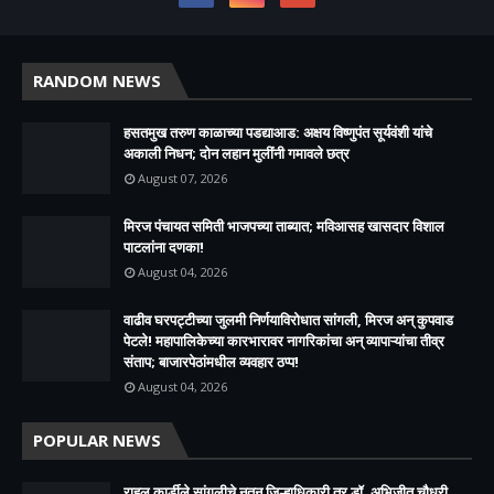
RANDOM NEWS
हसतमुख तरुण काळाच्या पडद्याआड: अक्षय विष्णुपंत सूर्यवंशी यांचे
अकाली निधन; दोन लहान मुलींनी गमावले छत्र
August 07, 2026
मिरज पंचायत समिती भाजपच्या ताब्यात; मविआसह खासदार विशाल
पाटलांना दणका!
August 04, 2026
वाढीव घरपट्टीच्या जुलमी निर्णयाविरोधात सांगली, मिरज अन् कुपवाड
पेटले! महापालिकेच्या कारभारावर नागरिकांचा अन् व्यापाऱ्यांचा तीव्र
संताप; बाजारपेठांमधील व्यवहार ठप्प!​
August 04, 2026
POPULAR NEWS
राहुल कार्डीले सांगलीचे नूतन जिल्हाधिकारी तर डॉ. अभिजीत चौधरी