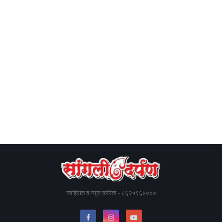
जाहिरात व न्यूज करिता - ८६२५९६४०००