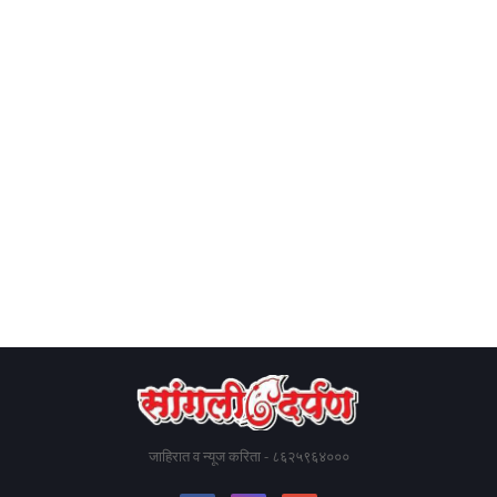
जाहिरात व न्यूज करिता - ८६२५९६४०००