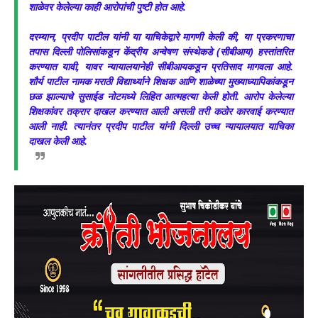
शाळेवर केलेल्या काही आरोपांची पुष्टी होत आहे.
दरम्यान, प्रदीप पाटील यांनी या याचिकेद्वारे मागणी केली की, या प्रकरणाचा
तपास दिल्ली पोलिसांकडून केंद्रीय अन्वेषण संस्थेकडे (सीबीआय) हस्तांतरित
करण्यात यावी, यावर न्यायालयानेही सीबीआयकडून प्रतिसाद मागवला आहे.
शौर्य पाटील नामक मराठी विद्यार्थ्याने शिक्षक आणि शाळेच्या मुख्याध्यापिकांकडून
छळ झाल्याचे सुसाईड नोटमध्ये लिहित आत्महत्या केली होती. आरोप केलेल्या
शिक्षकांवर तक्रार दाखल करण्यात आली असली तरी कठोर कारवाई करण्यात
आली नाही. त्यानंतर प्रदीप पाटील यांनी दिल्ली उच्च न्यायालयात याचिका
दाखल केली आहे.