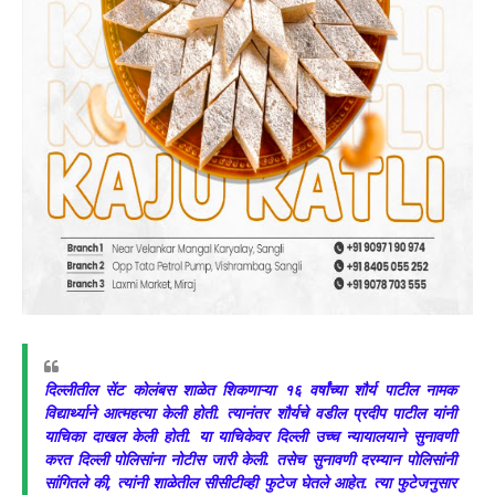
दिल्लीतील सेंट कोलंबस शाळेत शिकणाऱ्या १६ वर्षांच्या शौर्य पाटील नामक
विद्यार्थ्याने आत्महत्या केली होती. त्यानंतर शौर्यचे वडील प्रदीप पाटील यांनी
याचिका दाखल केली होती. या याचिकेवर दिल्ली उच्च न्यायालयाने सुनावणी
करत दिल्ली पोलिसांना नोटीस जारी केली. तसेच सुनावणी दरम्यान पोलिसांनी
सांगितले की, त्यांनी शाळेतील सीसीटीव्ही फुटेज घेतले आहेत. त्या फुटेजनुसार