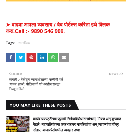
➤ वाढवा आपला व्यवसाय / वेब पोर्टल्स करिता इथे क्लिक
करा.Call :- 9890 546 909.
Tags:
सामाजिक
OLDER
NEWER
सांगली :- रेल्वेतून न्यायाधीशांच्या पत्नीची पर्स
'गायब' झाली, पोलिसांनी शोधमोहीम राबवून
मिळवून दिली
YOU MAY LIKE THESE POSTS
वाढीव घरपट्टीच्या जुलमी निर्णयाविरोधात सांगली, मिरज अन् कुपवाड
पेटले! महापालिकेच्या कारभारावर नागरिकांचा अन् व्यापाऱ्यांचा तीव्र
संताप; बाजारपेठांमधील व्यवहार ठप्प!​