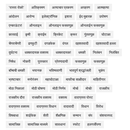
'रास्ता रोको'
अतिक्रमण
अत्याचार प्रकरण
अपहरण
आत्महत्या
आंदोलन
आरोग्य
इलेक्ट्रॉनिक
इशारा
ईद मुबारक
उपोषण
एन्काऊंटर!
ऑनलाइन
ऑनलाइन फसवणूक
ऑनलाईन फसवणुक
कारवाई
कृषी
क्राईम
क्रिकेट
क्रूर
गुंतवणूक
घोटाळा
चेंगराचेंगरी
ढगफुटी
दगडफेक
दंगल
दहशतवादी
दहशतवादी हल्ला
दुर्घटना
धक्कादायक वक्तव्य
धक्कादायक!
धमकी
निलंबन
निलंबित
निषेध
नोकरी
पुरस्कार
प्रेरणादायी
फसवणुक
फसवणूक
बॉम्बची धमकी
भयानक
भविष्यवाणी
भावपूर्ण श्रद्धांजली
भूकंप
भ्रष्टाचार
मनोरंजन
महाघोटाळा
माफीचा साक्षीदार
माहितीगार
मोठा निकाल!
मोठी घोषणा
मोठी निर्णय
मोर्चा
मोर्चा!
राजकीय
राजकीय दौरा
राजकीय वक्तव्य
वक्तव्य
वादग्रस्त पोस्ट
वादग्रस्त वक्तव्य
वादग्रस्त विधान
वादावादी
विधान
विरोध
विषबाधा
शाईफेक
शेती
शैक्षणिक
सन्मान
संप
संशयास्पद
सामाजिक
सामाजिक माध्यमे
सावधान!
स्फोट
हलगर्जीपणा