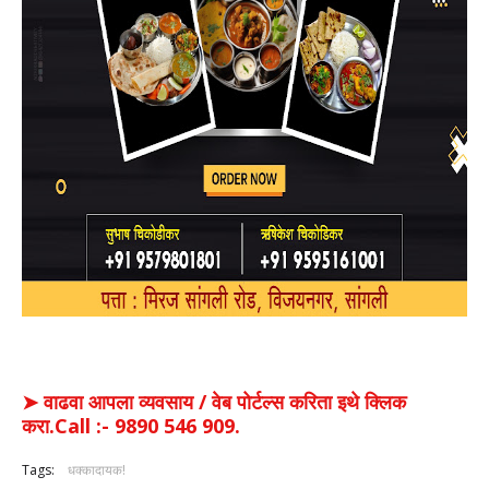
➤ वाढवा आपला व्यवसाय / वेब पोर्टल्स करिता इथे क्लिक
करा.Call :- 9890 546 909.
Tags:
धक्कादायक!