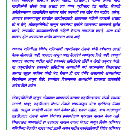
विशेष अधिकार समितीचे सदस्य आहेत. तहसीलदार शिल्पा ठोकडे यांना
नागरिकांनी संपर्क केला असता त्या योग्य प्रतिसाद देत नाहीत. हिवाळी
अधिवेशनाच्या कामानिमित्त वारंवार फोन करुनही त्या फोन घेत नाहीत. तसेच,
आमदार झाल्यापासून तहसील कार्यालयाकडे आवश्यक माहिती मागवली असता
ती न देणे, लोकप्रतिनिधी म्हणून जनतेच्या दृष्टीने महत्वाच्या कामाकडे दुर्लक्ष
करणे, शासकीय कामकाजाविषयी माहिती देण्यास टाळाटाळ करणे, अशा बाबी
वारंवार होत असल्याचा आरोप करण्यात आला आहे.
समन्वय समितीसह विविध समित्यांची तहसीलदार ठोकडे यांनी वर्षभरात एकही
बैठक बोलावली नाही. आमदार म्हणून अशा बैठकीचे आमंत्रण दिले नाही. त्यामुळं
आमदार नारायण पाटील यांनी हक्कभंग समितीकडे तोंडी व लेखी तक्रार केली.
या तक्रारीनंतर हक्कभंग समितीच्या अध्यक्षांनी सर्व सदस्यांसह विधानसभा
अध्यक्ष राहुल नार्वेकर यांची भेट घेऊन ही बाब गंभीर असल्याचे अध्यक्षांच्या
निदर्शनास आणून दिले. त्यानंतर विधानसभा अध्यक्षांनी तात्काळ कारवाईचे
आदेश दिले आहेत.
लोकप्रतिनिधी म्हणून लोकांच्या कामासाठी वारंवार तहसीलदारांना संपर्क साधावा
लागतो. मात्र, तहसीलदार शिल्पा ठोकडे यांच्याकडून योग्य प्रतिसाद मिळत
नाही, त्यामुळं जनतेची अनेक कामे वेळेवर होऊ शकत नाहीत. याच कारणामुळं
तहसीलदार ठोकडे यांच्या विरोधात हक्कभंगाचा प्रस्ताव दाखल केला आहे.
विधानसभा अध्यक्षांनी हा प्रस्ताव दाखल करून घेतला असून विशेष अधिकार
समितीच्या बैठकीत यावर चर्चा झाली असून पुढील कार्यवाहीसाठी विशेष अधिकार