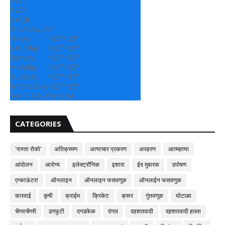
+
28°
+
22°
Sangli
Thursday, 06
Friday
+
28°
+
23°
Saturday
+
29°
+
23°
Sunday
+
29°
+
22°
Monday
+
29°
+
22°
Tuesday
+
29°
+
21°
Wednesday
+
29°
+
22°
See 7-Day Forecast
CATEGORIES
'रास्ता रोको'
अतिक्रमण
अत्याचार प्रकरण
अपहरण
आत्महत्या
आंदोलन
आरोग्य
इलेक्ट्रॉनिक
इशारा
ईद मुबारक
उपोषण
एन्काऊंटर!
ऑनलाइन
ऑनलाइन फसवणूक
ऑनलाईन फसवणुक
कारवाई
कृषी
क्राईम
क्रिकेट
क्रूर
गुंतवणूक
घोटाळा
चेंगराचेंगरी
ढगफुटी
दगडफेक
दंगल
दहशतवादी
दहशतवादी हल्ला