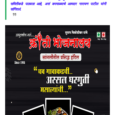
समितीकडे पाठवला आहे, असं करमाळ्याचे आमदार नारायण पाटील यांनी
सांगितलं.