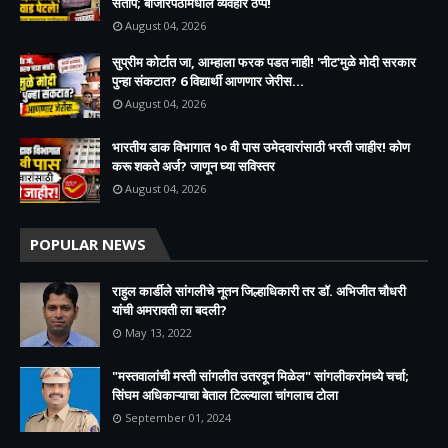
संताप; बाजारपेठांमधील व्यवहार ठप्प!​
August 04, 2026
सुप्रीम कोर्टात जा, आम्हाला फरक पडत नाही! 'नीट'मुळे मोदी सरकार
पुन्हा संकटात? 6 विद्यार्थी आणणार जेरीस...
August 04, 2026
भारतीय डाक विभागात १० वी पास उमेदवारांसाठी भरती जाहीर! कोण
करू शकते अर्ज? जाणून घ्या सविस्तर
August 04, 2026
POPULAR NEWS
राहुल कार्डीले सांगलीचे नूतन जिल्हाधिकारी तर डॉ. अभिजीत चौधरी
यांची अमरावती ला बदली?
May 13, 2022
"मस्तवालांची मस्ती सांगलीत उतरवून मिळेल" सांगलीकरांमध्ये चर्चा;
सिंघम अधिकाऱ्याचा बेताल टिल्ल्याला चांगलाच टोला
September 01, 2024