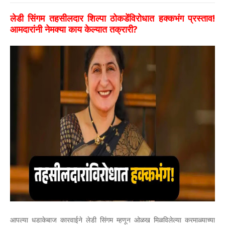
लेडी सिंगम तहसीलदार शिल्पा ठोकडेंविरोधात हक्कभंग प्रस्ताव!
आमदारांनी नेमक्या काय केल्यात तक्रारी?
आपल्या धडाकेबाज कारवाईने लेडी सिंगम म्हणून ओळख मिळविलेल्या करमाळ्याच्या