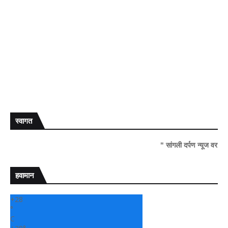
स्वागत
" सांगली दर्पण न्यूज वर आपल्या सर्वांचे
हवामान
+
28
°
C