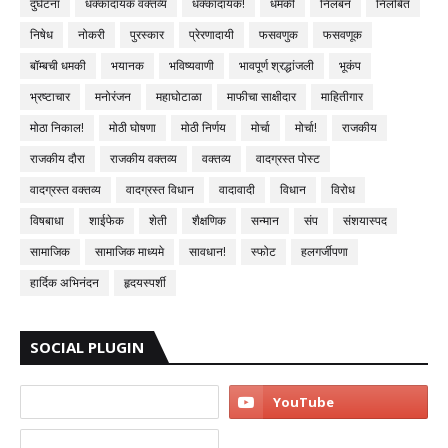
दुर्घटना
धक्कादायक वक्तव्य
धक्कादायक!
धमकी
निलंबन
निलंबित
निषेध
नोकरी
पुरस्कार
प्रेरणादायी
फसवणुक
फसवणूक
बॉम्बची धमकी
भयानक
भविष्यवाणी
भावपूर्ण श्रद्धांजली
भूकंप
भ्रष्टाचार
मनोरंजन
महाघोटाळा
माफीचा साक्षीदार
माहितीगार
मोठा निकाल!
मोठी घोषणा
मोठी निर्णय
मोर्चा
मोर्चा!
राजकीय
राजकीय दौरा
राजकीय वक्तव्य
वक्तव्य
वादग्रस्त पोस्ट
वादग्रस्त वक्तव्य
वादग्रस्त विधान
वादावादी
विधान
विरोध
विषबाधा
शाईफेक
शेती
शैक्षणिक
सन्मान
संप
संशयास्पद
सामाजिक
सामाजिक माध्यमे
सावधान!
स्फोट
हलगर्जीपणा
हार्दिक अभिनंदन
हृदयस्पर्शी
SOCIAL PLUGIN