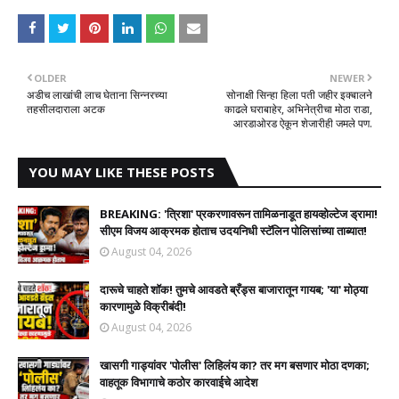
OLDER
NEWER
अडीच लाखांची लाच घेताना सिन्नरच्या
सोनाक्षी सिन्हा हिला पती जहीर इक्बालने
तहसीलदाराला अटक
काढले घराबाहेर, अभिनेत्रीचा मोठा राडा,
आरडाओरड ऐकून शेजारीही जमले पण.
YOU MAY LIKE THESE POSTS
BREAKING: 'त्रिशा' प्रकरणावरून तामिळनाडूत हायव्होल्टेज ड्रामा!
सीएम विजय आक्रमक होताच उदयनिधी स्टॅलिन पोलिसांच्या ताब्यात!
August 04, 2026
दारूचे चाहते शॉक! तुमचे आवडते ब्रँड्स बाजारातून गायब; 'या' मोठ्या
कारणामुळे विक्रीबंदी!
August 04, 2026
खासगी गाड्यांवर 'पोलीस' लिहिलंय का? तर मग बसणार मोठा दणका;
वाहतूक विभागाचे कठोर कारवाईचे आदेश