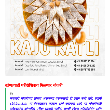
कोणत्याही परीक्षेशिवाय मिळणार नोकरी
सरकारी नोकरीच्या शोधात असणाऱ्या तरुणांसाठी ही उत्तम संधी आहे. त्यांनी
sbi.bank.in या वेबसाइटवर जाऊन अर्ज करायचा आहे. या नोकरीसाठी
उमेदवारांना कोणतीही परीक्षा द्यायची नाहीये. तुमची निवड शॉर्टलिस्टिंग आणि