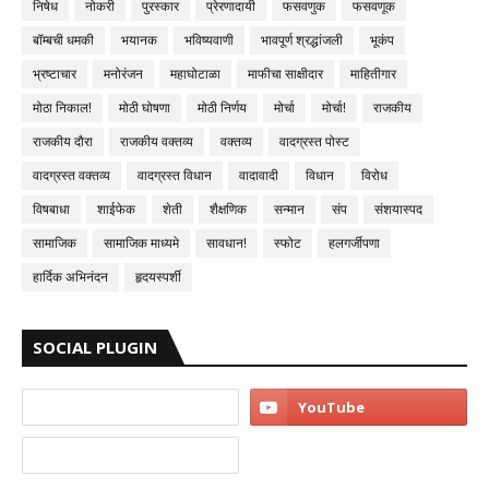
निषेध
नोकरी
पुरस्कार
प्रेरणादायी
फसवणुक
फसवणूक
बॉम्बची धमकी
भयानक
भविष्यवाणी
भावपूर्ण श्रद्धांजली
भूकंप
भ्रष्टाचार
मनोरंजन
महाघोटाळा
माफीचा साक्षीदार
माहितीगार
मोठा निकाल!
मोठी घोषणा
मोठी निर्णय
मोर्चा
मोर्चा!
राजकीय
राजकीय दौरा
राजकीय वक्तव्य
वक्तव्य
वादग्रस्त पोस्ट
वादग्रस्त वक्तव्य
वादग्रस्त विधान
वादावादी
विधान
विरोध
विषबाधा
शाईफेक
शेती
शैक्षणिक
सन्मान
संप
संशयास्पद
सामाजिक
सामाजिक माध्यमे
सावधान!
स्फोट
हलगर्जीपणा
हार्दिक अभिनंदन
हृदयस्पर्शी
SOCIAL PLUGIN