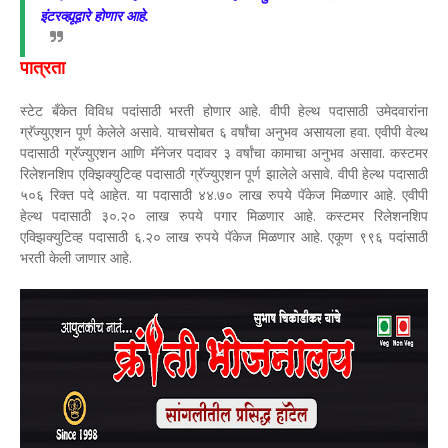
इंटरव्ह्यूद्वारे होणार आहे.
पात्रता
स्टेट बँकेत विविध पदांसाठी भरती होणार आहे. वीपी हेल्थ पदासाठी उमेदवारांना
ग्रॅज्युएशन पूर्ण केलेले असावे. याचसोबत ६ वर्षांचा अनुभव असायला हवा. एवीपी वेल्थ
पदासाठी ग्रॅज्युएशन आणि मॅनेजर पदावर ३ वर्षांचा कामाचा अनुभव असावा. कस्टमर
रिलेशनशिप एक्झिक्युटिव्ह पदासाठी ग्रॅज्युएशन पूर्ण झालेले असावे. वीपी हेल्थ पदासाठी
५०६ रिक्त पदे आहेत. या पदासाठी ४४.७० लाख रुपये पॅकेज मिळणार आहे. एवीपी
हेल्थ पदासाठी ३०.२० लाख रुपये पगार मिळणार आहे. कस्टमर रिलेशनशिप
एक्झिक्युटिव्ह पदासाठी ६.२० लाख रुपये पॅकेज मिळणार आहे. एकूण ९९६ पदांसाठी
भरती केली जाणार आहे.