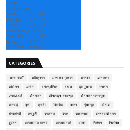
Sangli
Saturday, 08
Sunday
+
29°
+
22°
Monday
+
29°
+
21°
Tuesday
+
29°
+
21°
Wednesday
+
29°
+
21°
Thursday
+
29°
+
22°
Friday
+
27°
+
22°
See 7-Day Forecast
CATEGORIES
'रास्ता रोको'
अतिक्रमण
अत्याचार प्रकरण
अपहरण
आत्महत्या
आंदोलन
आरोग्य
इलेक्ट्रॉनिक
इशारा
ईद मुबारक
उपोषण
एन्काऊंटर!
ऑनलाइन
ऑनलाइन फसवणूक
ऑनलाईन फसवणुक
कारवाई
कृषी
क्राईम
क्रिकेट
क्रूर
गुंतवणूक
घोटाळा
चेंगराचेंगरी
ढगफुटी
दगडफेक
दंगल
दहशतवादी
दहशतवादी हल्ला
दुर्घटना
धक्कादायक वक्तव्य
धक्कादायक!
धमकी
निलंबन
निलंबित