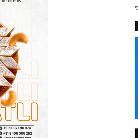
" सांगली दर्पण न्यूज वर आपल्या सर्
+
°
C
+
+
S
F
S
S
M
T
W
T
S