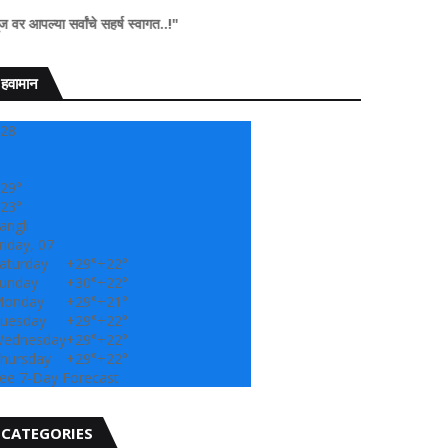
वांचे सहर्ष स्वागत..!"
हवामान
28
29°
23°
angli
riday, 07
aturday
+
29°
+
22°
unday
+
30°
+
22°
onday
+
29°
+
21°
uesday
+
29°
+
22°
ednesday
+
29°
+
22°
hursday
+
29°
+
22°
ee 7-Day Forecast
CATEGORIES