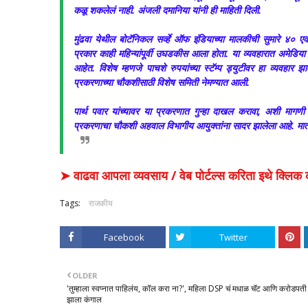
कळू शकलेलं नाही. अंजली दमानिया यांनी ही माहिती दिली.
मुंढवा येथील बोटॅनिकल सर्व्हे ऑफ इंडियाच्या मालकीची सुमारे ४
प्रकार काही महिन्यांपूर्वी उघडकीस आला होता. या व्यवहारात अमेडिया ए
आहेत. विशेष म्हणजे पाचशे रुपयांच्या स्टॅम्प ड्युटीवर हा व्यवहार
प्रकरणाच्या चौकशीसाठी विशेष समिती नेमण्यात आली.
पार्थ पवार यांच्यावर या प्रकरणात गुन्हा दाखल करावा, अशी मागणी 
प्रकरणाचा चौकशी अहवाल विभागीय आयुक्तांना सादर झालेला आहे. मात्र 
➤ वाढवा आपला व्यवसाय / वेब पोर्टल्स करिता इथे क्ल
Tags:
राजकीय
Facebook
Twitter
OLDER
'तुम्हाला स्वप्नात पाहिलंय, कॉल करा ना?', महिला DSP चं मधाळ चॅट आणि करोडपती
झाला कंगाल