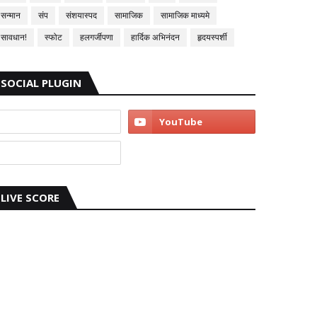
सन्मान
संप
संशयास्पद
सामाजिक
सामाजिक माध्यमे
सावधान!
स्फोट
हलगर्जीपणा
हार्दिक अभिनंदन
हृदयस्पर्शी
SOCIAL PLUGIN
LIVE SCORE