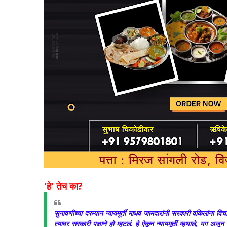
'हे' तेच का?
सुनावणीच्या दरम्यान न्यायमूर्ती माधव जामदारांनी सरकारी वकिलांना व
त्यावर सरकारी पक्षाने हो म्हटलं. हे ऐकून न्यायमूर्ती म्हणाले, मग अ