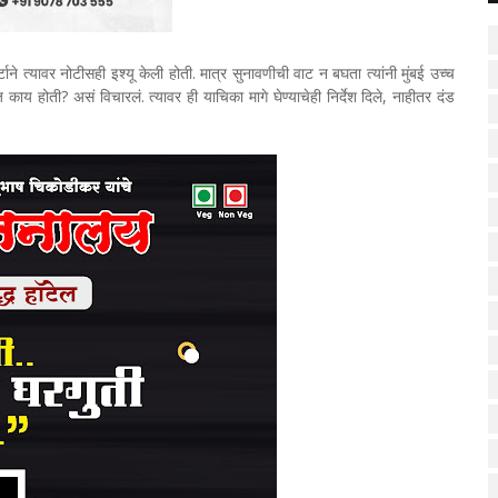
ने त्यावर नोटीसही इश्यू केली होती. मात्र सुनावणीची वाट न बघता त्यांनी मुंबई उच्च
ज काय होती? असं विचारलं. त्यावर ही याचिका मागे घेण्याचेही निर्देश दिले, नाहीतर दंड