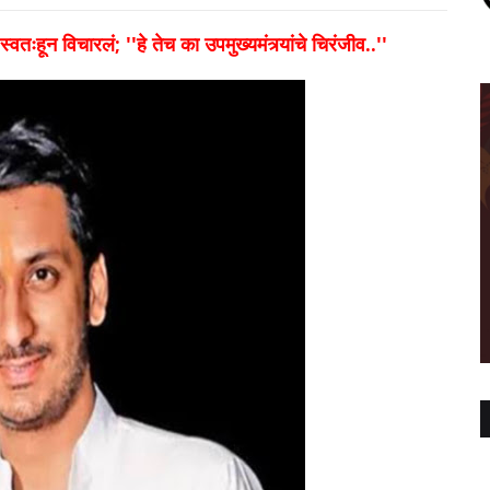
्वतःहून विचारलं; ''हे तेच का उपमुख्यमंत्र्यांचे चिरंजीव..''