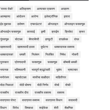
'रास्ता रोको'
अतिक्रमण
अत्याचार प्रकरण
अपहरण
आत्महत्या
आंदोलन
आरोग्य
इलेक्ट्रॉनिक
इशारा
ईद मुबारक
उपोषण
एन्काऊंटर!
ऑनलाइन
ऑनलाइन फसवणूक
ऑनलाईन फसवणुक
कारवाई
कृषी
क्राईम
क्रिकेट
क्रूर
गुंतवणूक
घोटाळा
चेंगराचेंगरी
ढगफुटी
दगडफेक
दंगल
दहशतवादी
दहशतवादी हल्ला
दुर्घटना
धक्कादायक वक्तव्य
धक्कादायक!
धमकी
निलंबन
निलंबित
निषेध
नोकरी
पुरस्कार
प्रेरणादायी
फसवणुक
फसवणूक
बॉम्बची धमकी
भयानक
भविष्यवाणी
भावपूर्ण श्रद्धांजली
भूकंप
भ्रष्टाचार
मनोरंजन
महाघोटाळा
माफीचा साक्षीदार
माहितीगार
मोठा निकाल!
मोठी घोषणा
मोठी निर्णय
मोर्चा
मोर्चा!
राजकीय
राजकीय दौरा
राजकीय वक्तव्य
वक्तव्य
वादग्रस्त पोस्ट
वादग्रस्त वक्तव्य
वादग्रस्त विधान
वादावादी
विधान
विरोध
विषबाधा
शाईफेक
शेती
शैक्षणिक