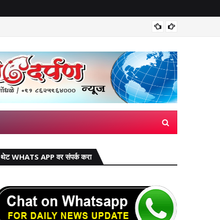
मिरज पंच
थेट WHATS APP वर संपर्क करा