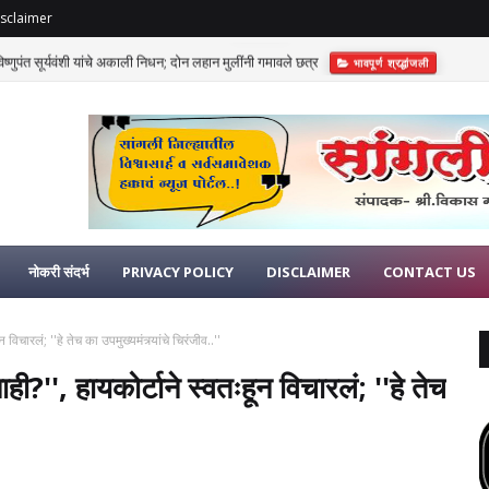
sclaimer
णुपंत सूर्यवंशी यांचे अकाली निधन; दोन लहान मुलींनी गमावले छत्र
भावपूर्ण श्रद्धांजली
नोकरी संदर्भ
PRIVACY POLICY
DISCLAIMER
CONTACT US
विचारलं; ''हे तेच का उपमुख्यमंत्र्यांचे चिरंजीव..''
ही?'', हायकोर्टाने स्वतःहून विचारलं; ''हे तेच