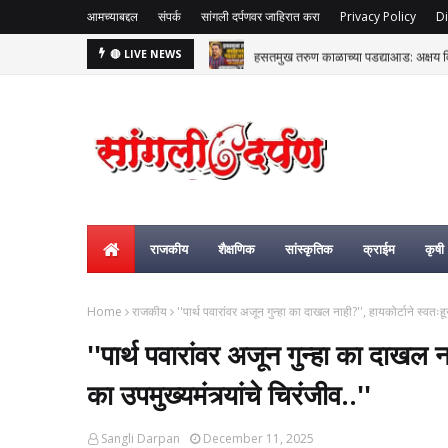
आमच्याबद्दल
संपर्क
सांगली दर्पणवर जाहिरात करा
Privacy Policy
Di
हसतमुख तरुण काळाच्या पडद्याआड: अक्षय विष्
🔴 LIVE NEWS
राजकीय
शैक्षणिक
सांस्कृतिक
क्राईम
कृषी
Home
राजकीय
''पार्थ पवारांवर अजून गुन्हा का दाखल नाही?'', हायकोर्टाने स्वतःहून 
''पार्थ पवारांवर अजून गुन्हा का दाखल ना
का उपमुख्यमंत्र्यांचे चिरंजीव..''
Sangli Darpan
December 11, 2025