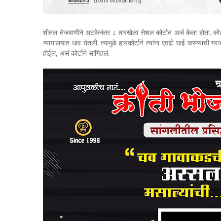
शीतल तेजवाणीने अटकेनंतर ८ तारखेला सेशल कोर्टात अर्ज केला होता. कोर्टा
न्यायालयात धाव घेतली. त्यामुळे हायकोर्टाने त्यांना एवढी घाई करण्याची गर
होईल, असं कोर्टाने सांगितलं.