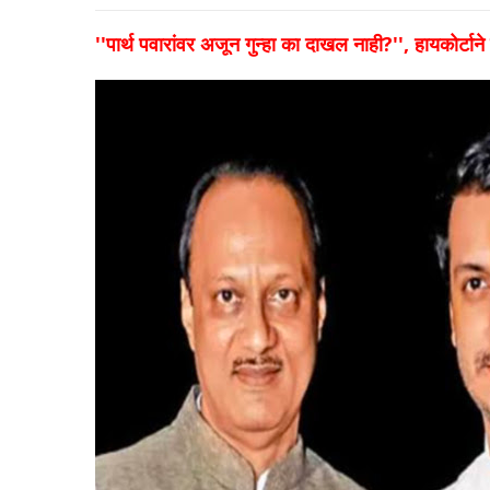
''पार्थ पवारांवर अजून गुन्हा का दाखल नाही?'', हायकोर्टाने स