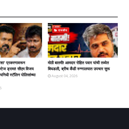
राजकीय
शा' प्रकरणावरून
मोठी बातमी! आमदार रोहित पवार यांची तब्येत
ल्टेज ड्रामा! सीएम विजय
बिघडली, ब्रीच कँडी रुग्णालयात उपचार सुरू
िधी स्टॅलिन पोलिसांच्या
August 04, 2026
6