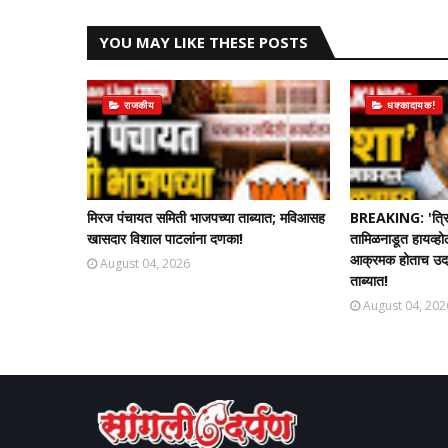
YOU MAY LIKE THESE POSTS
राजकीय
धक्कादायक!
मिरज पंचायत समिती भाजपच्या ताब्यात; मविआसह
BREAKING: 'त्रि
खासदार विशाल पाटलांना दणका!
तामिळनाडूत हायव्हो
आक्रमक होताच उदयन
August 04, 2026
ताब्यात!
August 04, 202