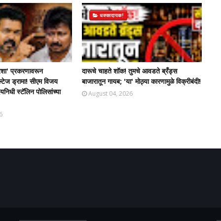
धक्कादायक!
शा' प्रकरणावरून
दारूचे चाहते शॉक! तुमचे आवडते ब्रँड्स
ल्टेज ड्रामा! सीएम विजय
बाजारातून गायब; 'या' मोठ्या कारणामुळे विक्रीबंदी!
िधी स्टॅलिन पोलिसांच्या
August 04, 2026
6