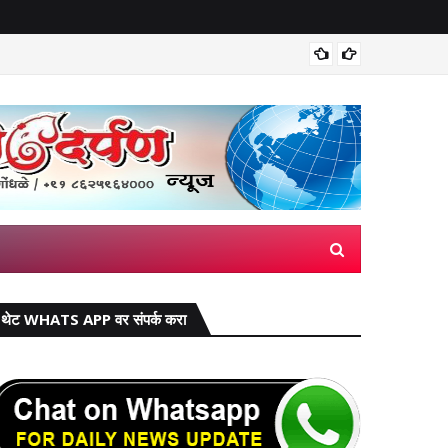
मिरज पंच
थेट WHATS APP वर संपर्क करा