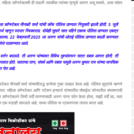
ते. महिला कॉन्स्टेबलशी ही वाढती जवळीक त्यांच्या मृत्यूचे कारण असू शकते, असा संशय
ॉन्स्टेबल मीनाक्षी शर्मा यांची कोंच पोलिस ठाण्यात नियुक्ती झाली होती. 5 जुलै
र्ज म्हणून पदभार स्विकारला. दोघेही सुमारे सात महिने एकाच पोलिस ठाण्यात एकत्र
 झाल्या. 22 फेब्रुवारी 2025 ला अरुण यांची ओराई पोलिस ठाण्यात बदली करण्यात
ेथे पाठवण्यात आले.
ीचे वर्तन बदलले. ती अरुण यांच्यावर विविध मुद्द्यांवरून सतत दबाव आणत होती. ती
ावात होते. सततचा ताण, संघर्ष आणि दबाव यामुळे अरुण कुमार राय यांच्या मानसिक
ात येत आहे.
 मीनाक्षी शर्मा यांच्याविरुद्ध हत्येचा गुन्हा दाखल केला आहे. पोलिस सूत्रांचे म्हणणे
ात. महिला कॉन्स्टेबल आणि स्टेशन इन्चार्ज यांच्यातील मोबाईल फोनवरील संभाषणाची
ॉन्स्टेबलने तिची वर्दी मागण्यासाठी अरुण यांना फोन केला होता, माझी वर्दी द्या, मला
ून एक पत्रही सापडले आहे. सध्या पोलिस या प्रकरणाचा तपास करत आहे.