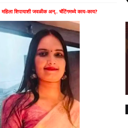
ला, महिला शिपायाशी जवळीक अन्.. चॅटिंगमध्ये काय-काय?