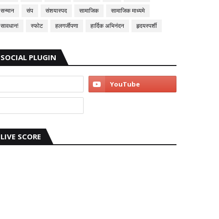
सन्मान
संप
संशयास्पद
सामाजिक
सामाजिक माध्यमे
सावधान!
स्फोट
हलगर्जीपणा
हार्दिक अभिनंदन
हृदयस्पर्शी
SOCIAL PLUGIN
LIVE SCORE