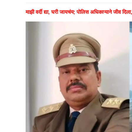
माझी वर्दी द्या, घरी जायचंय; पोलिस अधिकाऱ्याने जीव दि