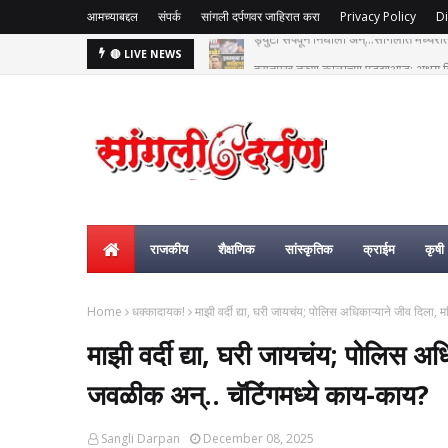
आमच्याबद्दल
संपर्क
सांगली दर्पणवर जाहिरात करा
Privacy Policy
Di
हसतमुख तरुण काळाच्या पडद्याआड: अक्षय विष्
🔴 LIVE NEWS
राजकीय
शैक्षणिक
सांस्कृतिक
क्राईम
कृषी
Home
धक्कादायक!
माझी वर्दी द्या, घरी जायचंय; पोलिस अधिकाऱ्याने जीव दिला
माझी वर्दी द्या, घरी जायचंय; पोलिस अ
जवळीक अन्.. चॅटिंगमध्ये काय-काय?
Sangli Darpan
December 08, 2025