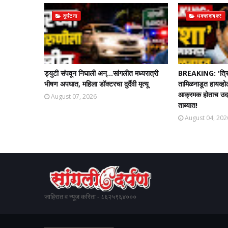
दुर्घटना
धक्कादायक!
ड्युटी संपवून निघाली अन्...सांगलीत मध्यरात्री
BREAKING: 'त्रि
भीषण अपघात, महिला डॉक्टरचा दुर्दैवी मृत्यू
तामिळनाडूत हायव्हो
आक्रमक होताच उदयन
August 07, 2026
ताब्यात!
August 04, 202
जाहिरात व न्यूज करिता - ८६२५९६४०००