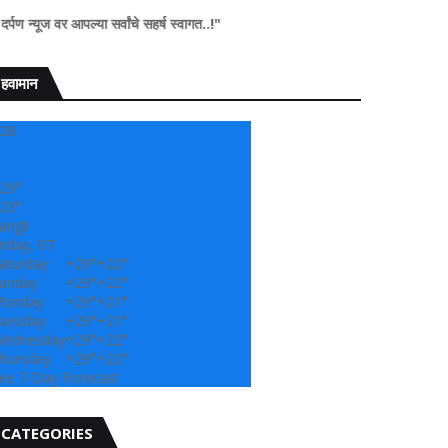
ल्या सर्वांचे सहर्ष स्वागत..!"
हवामान
28
29°
23°
angli
riday, 07
aturday
+
29°
+
22°
unday
+
29°
+
22°
onday
+
29°
+
21°
uesday
+
29°
+
21°
ednesday
+
29°
+
22°
hursday
+
29°
+
22°
ee 7-Day Forecast
CATEGORIES