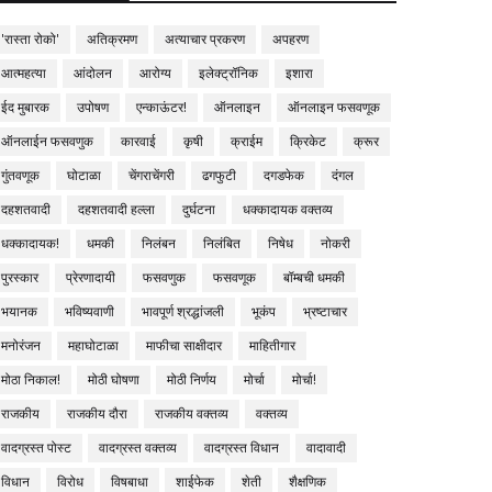
'रास्ता रोको'
अतिक्रमण
अत्याचार प्रकरण
अपहरण
आत्महत्या
आंदोलन
आरोग्य
इलेक्ट्रॉनिक
इशारा
ईद मुबारक
उपोषण
एन्काऊंटर!
ऑनलाइन
ऑनलाइन फसवणूक
ऑनलाईन फसवणुक
कारवाई
कृषी
क्राईम
क्रिकेट
क्रूर
गुंतवणूक
घोटाळा
चेंगराचेंगरी
ढगफुटी
दगडफेक
दंगल
दहशतवादी
दहशतवादी हल्ला
दुर्घटना
धक्कादायक वक्तव्य
धक्कादायक!
धमकी
निलंबन
निलंबित
निषेध
नोकरी
पुरस्कार
प्रेरणादायी
फसवणुक
फसवणूक
बॉम्बची धमकी
भयानक
भविष्यवाणी
भावपूर्ण श्रद्धांजली
भूकंप
भ्रष्टाचार
मनोरंजन
महाघोटाळा
माफीचा साक्षीदार
माहितीगार
मोठा निकाल!
मोठी घोषणा
मोठी निर्णय
मोर्चा
मोर्चा!
राजकीय
राजकीय दौरा
राजकीय वक्तव्य
वक्तव्य
वादग्रस्त पोस्ट
वादग्रस्त वक्तव्य
वादग्रस्त विधान
वादावादी
विधान
विरोध
विषबाधा
शाईफेक
शेती
शैक्षणिक