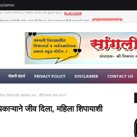
sclaimer
णुपंत सूर्यवंशी यांचे अकाली निधन; दोन लहान मुलींनी गमावले छत्र
भावपूर्ण श्रद्धांजली
नोकरी संदर्भ
PRIVACY POLICY
DISCLAIMER
CONTACT US
, महिला शिपायाशी जवळीक अन्.. चॅटिंगमध्ये काय-काय?
धिकाऱ्याने जीव दिला, महिला शिपायाशी