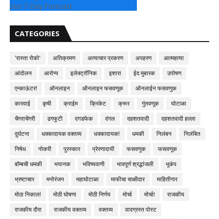
See 7-Day Forecast
CATEGORIES
'रास्ता रोको'
अतिक्रमण
अत्याचार प्रकरण
अपहरण
आत्महत्या
आंदोलन
आरोग्य
इलेक्ट्रॉनिक
इशारा
ईद मुबारक
उपोषण
एन्काऊंटर!
ऑनलाइन
ऑनलाइन फसवणूक
ऑनलाईन फसवणुक
कारवाई
कृषी
क्राईम
क्रिकेट
क्रूर
गुंतवणूक
घोटाळा
चेंगराचेंगरी
ढगफुटी
दगडफेक
दंगल
दहशतवादी
दहशतवादी हल्ला
दुर्घटना
धक्कादायक वक्तव्य
धक्कादायक!
धमकी
निलंबन
निलंबित
निषेध
नोकरी
पुरस्कार
प्रेरणादायी
फसवणुक
फसवणूक
बॉम्बची धमकी
भयानक
भविष्यवाणी
भावपूर्ण श्रद्धांजली
भूकंप
भ्रष्टाचार
मनोरंजन
महाघोटाळा
माफीचा साक्षीदार
माहितीगार
मोठा निकाल!
मोठी घोषणा
मोठी निर्णय
मोर्चा
मोर्चा!
राजकीय
राजकीय दौरा
राजकीय वक्तव्य
वक्तव्य
वादग्रस्त पोस्ट