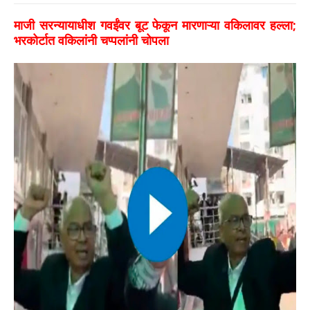
माजी सरन्यायाधीश गवईंवर बूट फेकून मारणाऱ्या वकिलावर हल्ला;
भरकोर्टात वकिलांनी चप्पलांनी चोपला