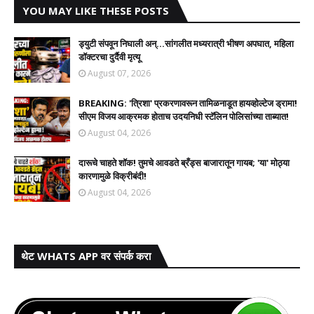
YOU MAY LIKE THESE POSTS
ड्युटी संपवून निघाली अन्...सांगलीत मध्यरात्री भीषण अपघात, महिला
डॉक्टरचा दुर्दैवी मृत्यू
August 07, 2026
BREAKING: 'त्रिशा' प्रकरणावरून तामिळनाडूत हायव्होल्टेज ड्रामा!
सीएम विजय आक्रमक होताच उदयनिधी स्टॅलिन पोलिसांच्या ताब्यात!
August 04, 2026
दारूचे चाहते शॉक! तुमचे आवडते ब्रँड्स बाजारातून गायब; 'या' मोठ्या
कारणामुळे विक्रीबंदी!
August 04, 2026
थेट WHATS APP वर संपर्क करा