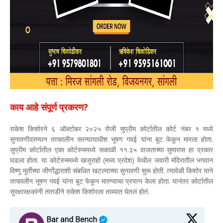
काय आहे संपूर्ण प्रकरण?
राकेश किशोरने ६ ऑक्टोबर २०२५ रोजी सुप्रीम कोर्टातील कोर्ट नंबर १ मध्ये
सुनावणीदरम्यान तत्कालीन सरन्यायाधीश भूषण गवई यांना बूट फेकून मारला होता.
सुप्रीम कोर्टातील एका कोर्टरुममध्ये सकाळी ११.३५ वाजताच्या सुमारास हा प्रकार
घडला होता. या कोर्टरुममध्ये खजुराहो (मध्य प्रदेश) येथील जवारी मंदिरातील भगवान
विष्णू मूर्तीच्या जीर्णोद्धाराशी संबधित खटल्याच्या सुनावणी सुरू होती. त्यावेळी किशोर याने
तत्कालीन भूषण गवई यांना बूट फेकून मारण्याचा प्रयत्न केला होता. यानंतर कोर्टातील
सुरक्षारक्षकांनी तातडीने राकेश किशोरला ताब्यात घेतलं होतं.