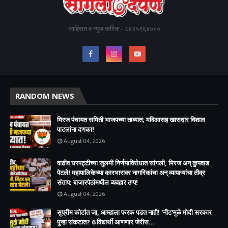
जाहिरात व न्यूज करिता - ८६२५९६४०००
RANDOM NEWS
मिरज पंचायत समिती भाजपच्या ताब्यात; मविआसह खासदार विशाल
पाटलांना दणका!
August 04, 2026
वाढीव घरपट्टीच्या जुलमी निर्णयाविरोधात सांगली, मिरज अन् कुपवाड
पेटले! महापालिकेच्या कारभारावर नागरिकांचा अन् व्यापाऱ्यांचा तीव्र
संताप; बाजारपेठांमधील व्यवहार ठप्प!​
August 04, 2026
सुप्रीम कोर्टात जा, आम्हाला फरक पडत नाही! 'नीट'मुळे मोदी सरकार
पुन्हा संकटात? 6 विद्यार्थी आणणार जेरीस...