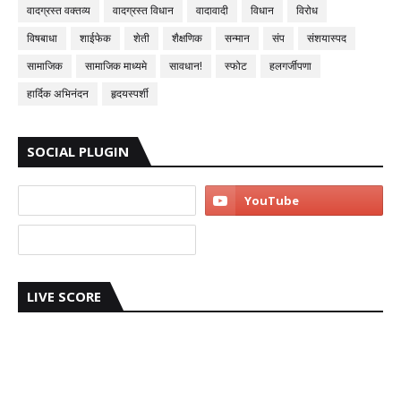
वादग्रस्त वक्तव्य
वादग्रस्त विधान
वादावादी
विधान
विरोध
विषबाधा
शाईफेक
शेती
शैक्षणिक
सन्मान
संप
संशयास्पद
सामाजिक
सामाजिक माध्यमे
सावधान!
स्फोट
हलगर्जीपणा
हार्दिक अभिनंदन
हृदयस्पर्शी
SOCIAL PLUGIN
LIVE SCORE