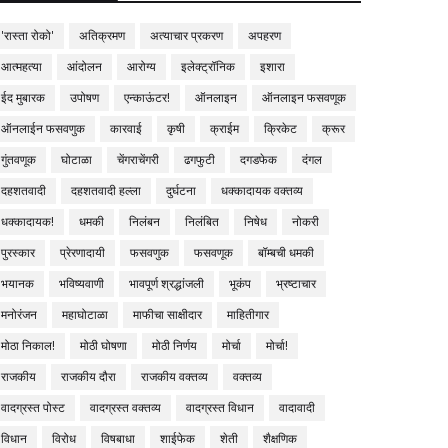
'रास्ता रोको'
अतिक्रमण
अत्याचार प्रकरण
अपहरण
आत्महत्या
आंदोलन
आरोग्य
इलेक्ट्रॉनिक
इशारा
ईद मुबारक
उपोषण
एन्काऊंटर!
ऑनलाइन
ऑनलाइन फसवणूक
ऑनलाईन फसवणुक
कारवाई
कृषी
क्राईम
क्रिकेट
क्रूर
गुंतवणूक
घोटाळा
चेंगराचेंगरी
ढगफुटी
दगडफेक
दंगल
दहशतवादी
दहशतवादी हल्ला
दुर्घटना
धक्कादायक वक्तव्य
धक्कादायक!
धमकी
निलंबन
निलंबित
निषेध
नोकरी
पुरस्कार
प्रेरणादायी
फसवणुक
फसवणूक
बॉम्बची धमकी
भयानक
भविष्यवाणी
भावपूर्ण श्रद्धांजली
भूकंप
भ्रष्टाचार
मनोरंजन
महाघोटाळा
माफीचा साक्षीदार
माहितीगार
मोठा निकाल!
मोठी घोषणा
मोठी निर्णय
मोर्चा
मोर्चा!
राजकीय
राजकीय दौरा
राजकीय वक्तव्य
वक्तव्य
वादग्रस्त पोस्ट
वादग्रस्त वक्तव्य
वादग्रस्त विधान
वादावादी
विधान
विरोध
विषबाधा
शाईफेक
शेती
शैक्षणिक