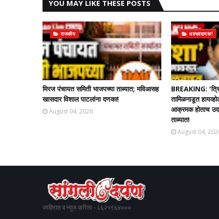
YOU MAY LIKE THESE POSTS
राजकीय
धक्कादायक!
मिरज पंचायत समिती भाजपच्या ताब्यात; मविआसह
BREAKING: 'त्रि
खासदार विशाल पाटलांना दणका!
तामिळनाडूत हायव्हो
आक्रमक होताच उदयन
August 04, 2026
ताब्यात!
August 04, 202
जाहिरात व न्यूज करिता - ८६२५९६४०००