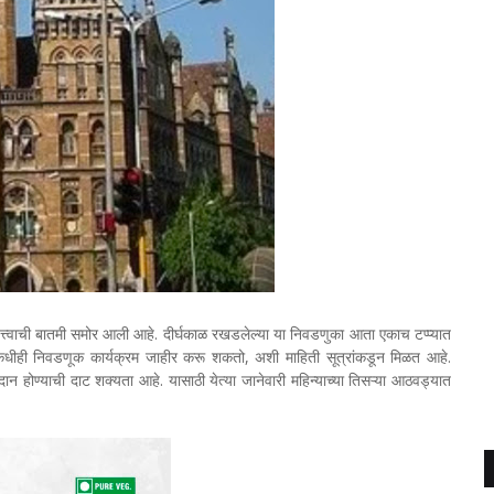
्त्वाची बातमी समोर आली आहे. दीर्घकाळ रखडलेल्या या निवडणुका आता एकाच टप्प्यात
कधीही निवडणूक कार्यक्रम जाहीर करू शकतो, अशी माहिती सूत्रांकडून मिळत आहे.
न होण्याची दाट शक्यता आहे. यासाठी येत्या जानेवारी महिन्याच्या तिसऱ्या आठवड्यात