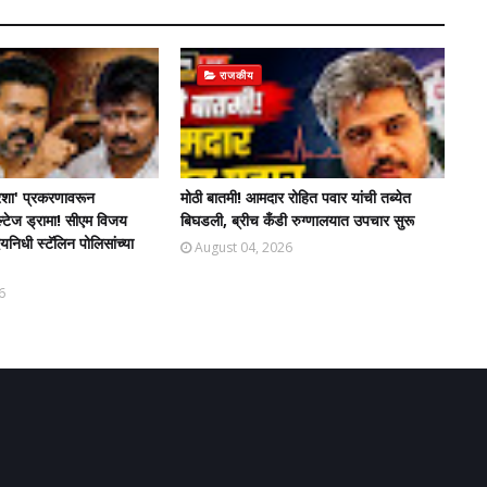
राजकीय
शा' प्रकरणावरून
मोठी बातमी! आमदार रोहित पवार यांची तब्येत
ल्टेज ड्रामा! सीएम विजय
बिघडली, ब्रीच कँडी रुग्णालयात उपचार सुरू
िधी स्टॅलिन पोलिसांच्या
August 04, 2026
6