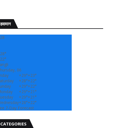
" सांगली दर्पण न्यूज वर आपल्या स
हवामान
28
28°
22°
angli
hursday, 06
riday
+
29°
+
23°
aturday
+
28°
+
22°
unday
+
29°
+
22°
onday
+
29°
+
21°
uesday
+
29°
+
21°
ednesday
+
28°
+
22°
ee 7-Day Forecast
CATEGORIES