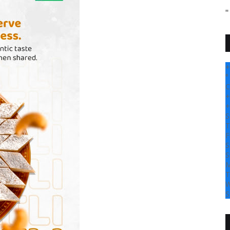
+
°
C
+
+
S
T
F
S
S
M
T
W
S