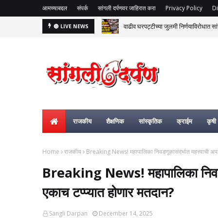
आमच्याबद्दल
संपर्क
सांगली दर्पणवर जाहिरात करा
Privacy Policy
Di
वाढीव घरपट्टीच्या जुलमी निर्णयाविरोधात सां
🔴 LIVE NEWS
राजकीय
शैक्षणिक
सांस्कृतिक
क्राईम
कृषी
Home
राजकीय
Breaking News! महापालिका निवडणूकासंदर्भात महत्त्वाची अपडे
Breaking News! महापालिका निवडणूका
एकाच टप्प्यात होणार मतदान?
Sangli Darpan
December 14, 2025