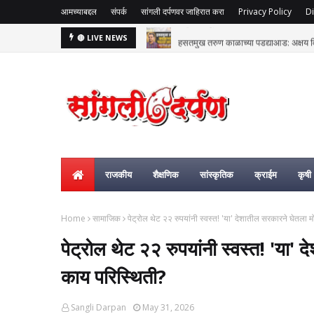
आमच्याबद्दल
संपर्क
सांगली दर्पणवर जाहिरात करा
Privacy Policy
Di
हसतमुख तरुण काळाच्या पडद्याआड: अक्षय विष्
🔴 LIVE NEWS
राजकीय
शैक्षणिक
सांस्कृतिक
क्राईम
कृषी
Home
सामाजिक
पेट्रोल थेट २२ रुपयांनी स्वस्त! 'या' देशातील सरकारने घेतला 
पेट्रोल थेट २२ रुपयांनी स्वस्त! 'या' 
काय परिस्थिती?
Sangli Darpan
May 31, 2026