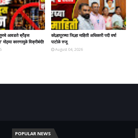
सामाजिक
तुमचे आवडते ब्रँड्स
कोल्हापूरच्या जिल्हा माहिती अधिकारी पदी वर्षा
' मोठ्या कारणामुळे विक्रीबंदी!
पाटोळे रुजू
6
August 04, 2026
POPULAR NEWS