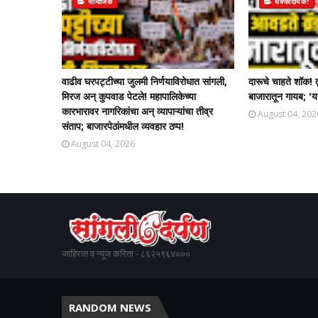
सामाजिक
धक्कादायक!
वाढीव घरपट्टीच्या जुलमी निर्णयाविरोधात सांगली,
दारूचे चाहते शॉक! 
मिरज अन् कुपवाड पेटले! महापालिकेच्या
बाजारातून गायब; 'या
कारभारावर नागरिकांचा अन् व्यापाऱ्यांचा तीव्र
August 04, 202
संताप; बाजारपेठांमधील व्यवहार ठप्प!​
August 04, 2026
जाहिरात व न्यूज करिता - ८६२५९६४०००
RANDOM NEWS