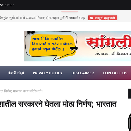
sclaimer
णुपंत सूर्यवंशी यांचे अकाली निधन; दोन लहान मुलींनी गमावले छत्र
भावपूर्ण श्रद्धांजली
नोकरी संदर्भ
PRIVACY POLICY
DISCLAIMER
CONTACT US
मोठा निर्णय; भारतात काय परिस्थिती?
देशातील सरकारने घेतला मोठा निर्णय; भारतात