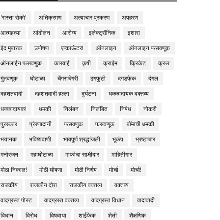
'रास्ता रोको'
अतिक्रमण
अत्याचार प्रकरण
अपहरण
आत्महत्या
आंदोलन
आरोग्य
इलेक्ट्रॉनिक
इशारा
ईद मुबारक
उपोषण
एन्काऊंटर!
ऑनलाइन
ऑनलाइन फसवणूक
ऑनलाईन फसवणुक
कारवाई
कृषी
क्राईम
क्रिकेट
क्रूर
गुंतवणूक
घोटाळा
चेंगराचेंगरी
ढगफुटी
दगडफेक
दंगल
दहशतवादी
दहशतवादी हल्ला
दुर्घटना
धक्कादायक वक्तव्य
धक्कादायक!
धमकी
निलंबन
निलंबित
निषेध
नोकरी
पुरस्कार
प्रेरणादायी
फसवणुक
फसवणूक
बॉम्बची धमकी
भयानक
भविष्यवाणी
भावपूर्ण श्रद्धांजली
भूकंप
भ्रष्टाचार
मनोरंजन
महाघोटाळा
माफीचा साक्षीदार
माहितीगार
मोठा निकाल!
मोठी घोषणा
मोठी निर्णय
मोर्चा
मोर्चा!
राजकीय
राजकीय दौरा
राजकीय वक्तव्य
वक्तव्य
वादग्रस्त पोस्ट
वादग्रस्त वक्तव्य
वादग्रस्त विधान
वादावादी
विधान
विरोध
विषबाधा
शाईफेक
शेती
शैक्षणिक