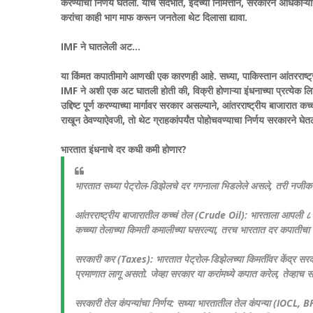
करण्याचा निर्णय घेतला. याच संदर्भात, ईदच्या निमित्ताने, सरकारने अधिकाऱ्या
करांचा काही भाग माफ करून जनतेला थेट दिलासा द्यावा.
IMF ने घातलेली अट…
या किंमत कपातीमागे आणखी एक कारणही आहे. सध्या, पाकिस्तान आंतरराष्ट्रीय
IMF ने अशी एक अट घातली होती की, विक्री होणाऱ्या इंधनाच्या प्रत्येक 
उद्दिष्ट पूर्ण करण्याच्या मार्गावर सरकार असल्याने, आंतरराष्ट्रीय बाजारात क
राखून ठेवण्याऐवजी, तो थेट ग्राहकांपर्यंत पोहोचवण्याचा निर्णय सरकारने घेत
भारतात इंधनाचे दर कधी कमी होणार?
​भारतात सध्या पेट्रोल-डिझेलचे दर गगनाला भिडलेले असले, तरी नजीक
​आंतरराष्ट्रीय बाजारातील कच्चं तेल (Crude Oil): भारताला आपली ८५
कच्च्या तेलाच्या किमती कमालीच्या घसरल्या, तरच भारतात दर कपातीच
​सरकारी कर (Taxes): भारतात पेट्रोल-डिझेलच्या किमतींवर केंद्र स
प्रमाणात लागू असतो. जेव्हा सरकार या करांमध्ये कपात करेल, तेव्हाच सर
​सरकारी तेल कंपन्यांचा निर्णय: सध्या भारतातील तेल कंपन्या (IOCL,