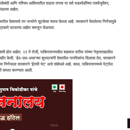
नाकेबंदी आणि पश्चिम आशियातील वाढता तणाव या सर्व घडामोडींच्या पार्श्वभूमीवर,
भिडल्या आहेत.
ल देशामध्ये तर जनतेने सुटकेचा श्वास घेतला आहे. सरकारने घेतलेल्या निर्णयामुळे
्रकारे घटवल्या आहेत समजून घेऊयात.
ने कमी होत आहेत. २९ मे रोजी, पाकिस्तानमधील शहबाज शरीफ यांच्या नेतृत्वाखालील
ाहीर केली. ‘ईद-उल-अधा’च्या शुभप्रसंगी देशातील नागरिकांना दिलासा देत, सरकारने
 या निर्णयाला सरकारने ‘ईदची भेट’ असे संबोधले आहे. काल, पाकिस्तानमध्ये पेट्रोल
ंची कपात करण्यात आली.