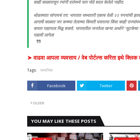
काही काळापासून त्यांनी दरांमध्ये फार मोठे बदल केलेले नाहीत.
​थोडक्यात सांगायचं तर: भारतात सध्यातरी एकाच वेळी २२ रुपयांची इत
आगामी काळात जर कच्च्या तेलाच्या किमती घसरल्या किंवा काही राज्यांमध
कपात पाहायला मिळू शकते.
​भारतातील जनतेला खऱ्या अर्थाने 'सुटकेचा 
पाहावी लागेल!
➤ वाढवा आपला व्यवसाय / वेब पोर्टल्स करिता इथे क्ल
Tags:
सामाजिक
Facebook
Twitter
OLDER
YOU MAY LIKE THESE POSTS