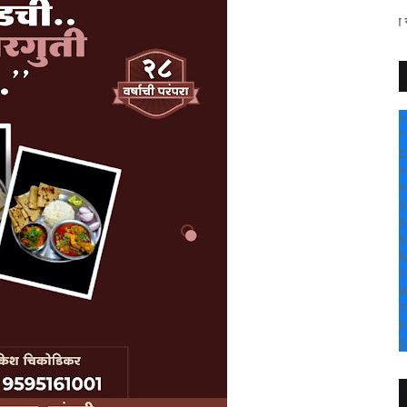
" सांगली दर्पण न्यूज वर आपल्या स
+
°
C
+
+
S
S
S
M
T
W
T
F
S