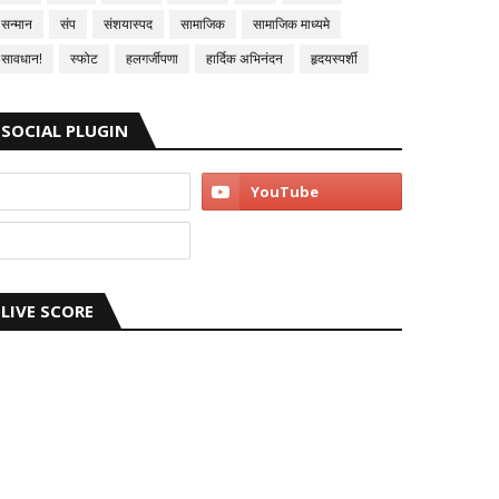
सन्मान
संप
संशयास्पद
सामाजिक
सामाजिक माध्यमे
सावधान!
स्फोट
हलगर्जीपणा
हार्दिक अभिनंदन
हृदयस्पर्शी
SOCIAL PLUGIN
LIVE SCORE