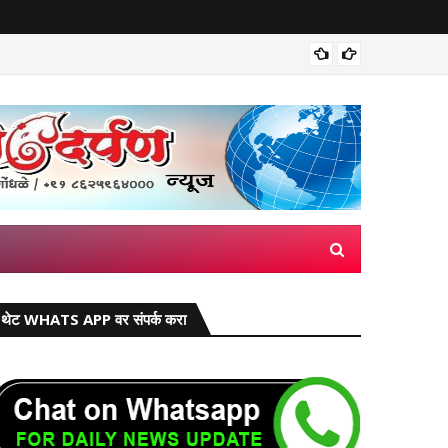
मिरज पंच
थेट WHATS APP वर संपर्क करा