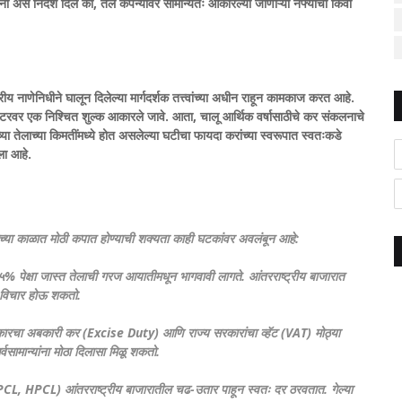
ंना असे निर्देश दिले की, तेल कंपन्यांवर सामान्यतः आकारल्या जाणाऱ्या नफ्याचा किंवा
 नाणेनिधीने घालून दिलेल्या मार्गदर्शक तत्त्वांच्या अधीन राहून कामकाज करत आहे.
लिटरवर एक निश्चित शुल्क आकारले जावे. आता, चालू आर्थिक वर्षासाठीचे कर संकलनाचे
च्च्या तेलाच्या किमतींमध्ये होत असलेल्या घटीचा फायदा करांच्या स्वरूपात स्वतःकडे
ला आहे.
च्या काळात मोठी कपात होण्याची शक्यता काही घटकांवर अवलंबून आहे:
% पेक्षा जास्त तेलाची गरज आयातीमधून भागवावी लागते. आंतरराष्ट्रीय बाजारात
ा विचार होऊ शकतो.
रकारचा अबकारी कर (Excise Duty) आणि राज्य सरकारांचा व्हॅट (VAT) मोठ्या
्वसामान्यांना मोठा दिलासा मिळू शकतो.
 BPCL, HPCL) आंतरराष्ट्रीय बाजारातील चढ-उतार पाहून स्वतः दर ठरवतात. गेल्या