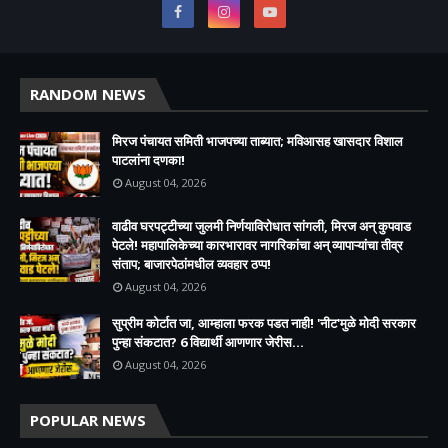
RANDOM NEWS
मिरज पंचायत समिती भाजपच्या ताब्यात; मविआसह खासदार विशाल
पाटलांना दणका!
August 04, 2026
वाढीव घरपट्टीच्या जुलमी निर्णयाविरोधात सांगली, मिरज अन् कुपवाड
पेटले! महापालिकेच्या कारभारावर नागरिकांचा अन् व्यापाऱ्यांचा तीव्र
संताप; बाजारपेठांमधील व्यवहार ठप्प!​
August 04, 2026
सुप्रीम कोर्टात जा, आम्हाला फरक पडत नाही! 'नीट'मुळे मोदी सरकार
पुन्हा संकटात? 6 विद्यार्थी आणणार जेरीस...
August 04, 2026
POPULAR NEWS