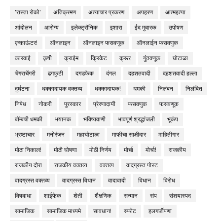
'रास्ता रोको'
अतिक्रमण
अत्याचार प्रकरण
अपहरण
आत्महत्या
आंदोलन
आरोग्य
इलेक्ट्रॉनिक
इशारा
ईद मुबारक
उपोषण
एन्काऊंटर!
ऑनलाइन
ऑनलाइन फसवणूक
ऑनलाईन फसवणुक
कारवाई
कृषी
क्राईम
क्रिकेट
क्रूर
गुंतवणूक
घोटाळा
चेंगराचेंगरी
ढगफुटी
दगडफेक
दंगल
दहशतवादी
दहशतवादी हल्ला
दुर्घटना
धक्कादायक वक्तव्य
धक्कादायक!
धमकी
निलंबन
निलंबित
निषेध
नोकरी
पुरस्कार
प्रेरणादायी
फसवणुक
फसवणूक
बॉम्बची धमकी
भयानक
भविष्यवाणी
भावपूर्ण श्रद्धांजली
भूकंप
भ्रष्टाचार
मनोरंजन
महाघोटाळा
माफीचा साक्षीदार
माहितीगार
मोठा निकाल!
मोठी घोषणा
मोठी निर्णय
मोर्चा
मोर्चा!
राजकीय
राजकीय दौरा
राजकीय वक्तव्य
वक्तव्य
वादग्रस्त पोस्ट
वादग्रस्त वक्तव्य
वादग्रस्त विधान
वादावादी
विधान
विरोध
विषबाधा
शाईफेक
शेती
शैक्षणिक
सन्मान
संप
संशयास्पद
सामाजिक
सामाजिक माध्यमे
सावधान!
स्फोट
हलगर्जीपणा