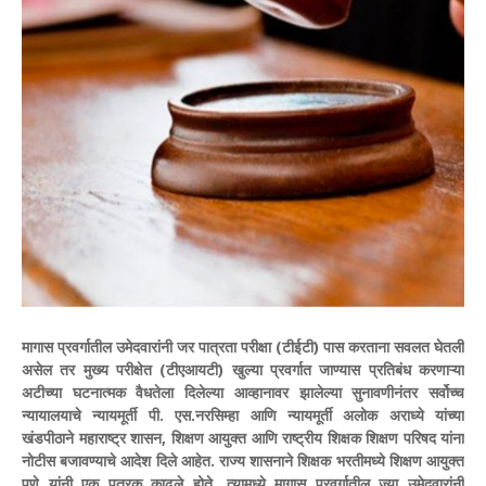
मागास प्रवर्गातील उमेदवारांनी जर पात्रता परीक्षा (टीईटी) पास करताना सवलत घेतली
असेल तर मुख्य परीक्षेत (टीएआयटी) खुल्या प्रवर्गात जाण्यास प्रतिबंध करणाऱ्या
अटीच्या घटनात्मक वैधतेला दिलेल्या आव्हानावर झालेल्या सुनावणीनंतर सर्वोच्च
न्यायालयाचे न्यायमूर्ती पी. एस.नरसिम्हा आणि न्यायमूर्ती अलोक अराध्ये यांच्या
खंडपीठाने महाराष्ट्र शासन, शिक्षण आयुक्त आणि राष्ट्रीय शिक्षक शिक्षण परिषद यांना
नोटीस बजावण्याचे आदेश दिले आहेत.
राज्य शासनाने शिक्षक भरतीमध्ये शिक्षण आयुक्त
पुणे यांनी एक पत्रक काढले होते. त्यामध्ये मागास प्रवर्गातील ज्या उमेदवारांनी