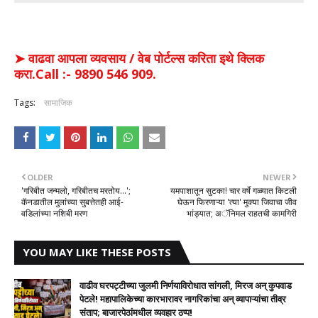
➤ वाढवा आपला व्यवसाय / वेब पोर्टल्स करिता इथे क्लिक
करा.Call :- 9890 546 909.
Tags:
सामाजिक
OLDER
NEWER
'गरिबीत जन्मलो, गरिबीतच मरतोय...';
यमपाशातून सुटका! चार वर्षे गळ्यात किटली
कॅनडातील मुलांच्या सुबत्तेतही आई-
घेऊन फिरणाऱ्या 'त्या' मुक्या जिवाचा जीव
वडिलांच्या नशिबी मरण
भांड्यात; अॅनिमल राहतची कामगिरी
YOU MAY LIKE THESE POSTS
वाढीव घरपट्टीच्या जुलमी निर्णयाविरोधात सांगली, मिरज अन् कुपवाड
पेटले! महापालिकेच्या कारभारावर नागरिकांचा अन् व्यापाऱ्यांचा तीव्र
संताप; बाजारपेठांमधील व्यवहार ठप्प!​