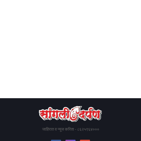
जाहिरात व न्यूज करिता - ८६२५९६४०००