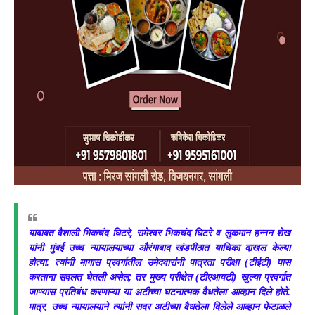
याबाबत वैशाली भिकचंद घिटरे, रामेश्वर भिकचंद घिटरे व लुकमान हन्नन शेख
यांनी मुंबई उच्च न्यायालयाच्या औरंगाबाद खंडपीठात याचिका दाखल केल्या
होत्या. त्यांनी मागास प्रवर्गातील उमेदवारांनी पात्रता परीक्षा (टीईटी) पास
करताना सवलत घेतली असेल; तर मुख्य परीक्षेत (टीएआयटी) खुल्या प्रवर्गात
जाण्यास प्रतिबंध करणाऱ्या या अटीच्या घटनात्मक वैधतेला आव्हान दिले होते.
मात्र, उच्च न्यायालयाने त्यांनी सदर अटीच्या वैधतेला दिलेले आव्हान फेटाळले