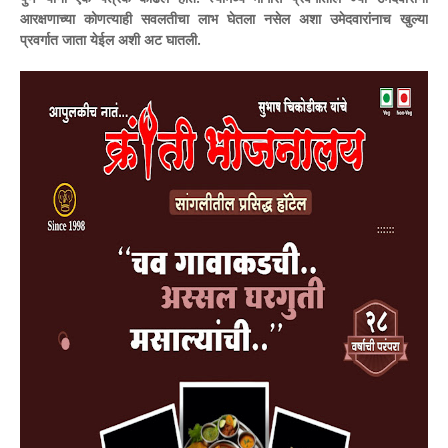
आरक्षणाच्या कोणत्याही सवलतीचा लाभ घेतला नसेल अशा उमेदवारांनाच खुल्या
प्रवर्गात जाता येईल अशी अट घातली.