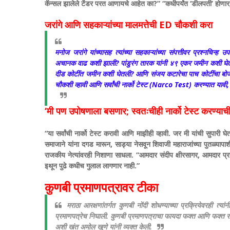
कॅन्सल झालेले टेंडर परत आणायचे आहेत का?” “कधीपर्यंत ‘डीलपती’ होणार,
जरांगे आणि सहकाऱ्यांच्या मालमत्तेची ED चौकशी करा
मनोज जरांगे यांच्यासह त्यांच्या सहकाऱ्यांच्या संपत्तीवर प्रश्नचिन्ह
अचानक वाढ कशी झाली? पांडुरंग तारक यांनी ४९ एकर जमीन कशी घेतली
दीड कोटींत जमीन कशी घेतली? आणि संजय कटारेचा पाच कोटींचा बोजा 
चौकशी व्हावी आणि सर्वांची नार्को टेस्ट (Narco Test) करण्यात यावी
‘मी पण उपोषणाला बसणार; स्वतःचीही नार्को टेस्ट करण्याची
“या सर्वांची नार्को टेस्ट करावी आणि माझीही व्हावी. जर मी यांची सुपा
समाजाने यांना दगड मारून, साड्या नेसवून शिवाजी महाराजांच्या पुतळ्यापाश
राजकीय नेत्यांवरही निशाणा साधला. “आमदार संदीप क्षीरसागर, आमदार प्
इथून पुढे कधीच गुलाल लागणार नाही.”
कुणबी प्रमाणपत्रावर टीका
मराठा आरक्षणांतर्गत कुणबी नोंदी शोधण्याच्या प्रक्रियेवरही त
प्रमाणपत्रेच निघाली. कुणबी प्रमाणपत्राचा फायदा फक्त आणि फक्त र
अशी खंत अमोल खुणे यांनी व्यक्त केली.