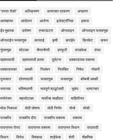
'रास्ता रोको'
अतिक्रमण
अत्याचार प्रकरण
अपहरण
आत्महत्या
आंदोलन
आरोग्य
इलेक्ट्रॉनिक
इशारा
ईद मुबारक
उपोषण
एन्काऊंटर!
ऑनलाइन
ऑनलाइन फसवणूक
ऑनलाईन फसवणुक
कारवाई
कृषी
क्राईम
क्रिकेट
क्रूर
गुंतवणूक
घोटाळा
चेंगराचेंगरी
ढगफुटी
दगडफेक
दंगल
दहशतवादी
दहशतवादी हल्ला
दुर्घटना
धक्कादायक वक्तव्य
धक्कादायक!
धमकी
निलंबन
निलंबित
निषेध
नोकरी
पुरस्कार
प्रेरणादायी
फसवणुक
फसवणूक
बॉम्बची धमकी
भयानक
भविष्यवाणी
भावपूर्ण श्रद्धांजली
भूकंप
भ्रष्टाचार
मनोरंजन
महाघोटाळा
माफीचा साक्षीदार
माहितीगार
मोठा निकाल!
मोठी घोषणा
मोठी निर्णय
मोर्चा
मोर्चा!
राजकीय
राजकीय दौरा
राजकीय वक्तव्य
वक्तव्य
वादग्रस्त पोस्ट
वादग्रस्त वक्तव्य
वादग्रस्त विधान
वादावादी
विधान
विरोध
विषबाधा
शाईफेक
शेती
शैक्षणिक