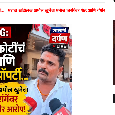
..." मराठा आंदोलक अमोल खुनेंचा मनोज जरांगेंवर थेट आणि गंभीर