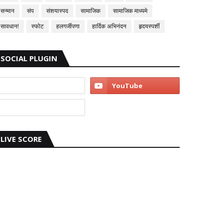
सन्मान
संप
संशयास्पद
सामाजिक
सामाजिक माध्यमे
सावधान!
स्फोट
हलगर्जीपणा
हार्दिक अभिनंदन
हृदयस्पर्शी
SOCIAL PLUGIN
LIVE SCORE