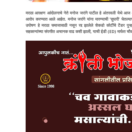
मराठा आरक्षण आंदोलनाचे नेते मनोज जरांगे पाटील हे अंतरवली येथे 
आरोप करण्यात आले आहेत. मनोज जरांगे यांना मारण्याची ‘सुपारी’ घेतल्या
उपोषण हे मराठा समाजासाठी नसून रद्द झालेले शेकडो कोटींचे टेंडर पुन्ह
सहकाऱ्यांच्या संपत्तीत अचानक वाढ कशी झाली, याची ईडी (ED) मार्फत चौक