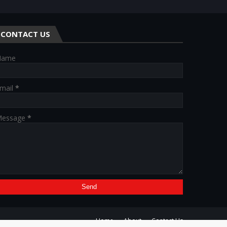
CONTACT US
Name
mail
*
essage
*
Home
About
Contact Us