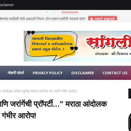
sclaimer
णुपंत सूर्यवंशी यांचे अकाली निधन; दोन लहान मुलींनी गमावले छत्र
भावपूर्ण श्रद्धांजली
नोकरी संदर्भ
PRIVACY POLICY
DISCLAIMER
CONTACT US
ाठा आंदोलक अमोल खुनेंचा मनोज जरांगेंवर थेट आणि गंभीर आरोप!
रांगेंची प्रॉपर्टी..." मराठा आंदोलक
ि गंभीर आरोप!