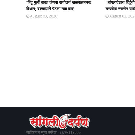
​'हिंदू मुलीं'बाबत कंगना राणौतचं खळबळजनक
​"बांगलादेशात हिंदूं
विधान; वक्तव्याने पेटला नवा वाद!
तस्लीमा नसरीन यांच
August 03, 2026
August 03, 202
जाहिरात व न्यूज करिता - ८६२५९६४०००