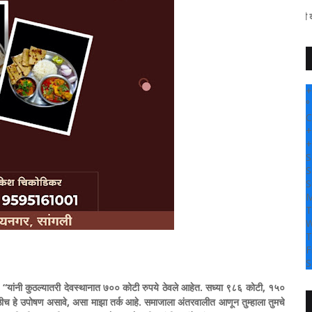
" सांगली दर्पण न्यूज वर आ
+
°
C
+
+
S
S
S
M
T
W
T
F
S
, “यांनी कुठल्यातरी देवस्थानात ७०० कोटी रुपये ठेवले आहेत. सध्या ९८६ कोटी, १५०
ाठीच हे उपोषण असावे, असा माझा तर्क आहे. समाजाला अंतरवालीत आणून तुम्हाला तुमचे