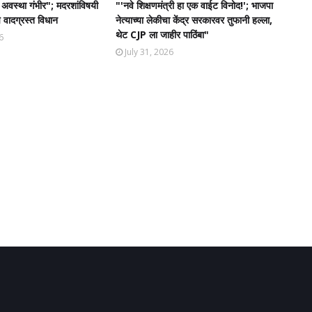
ची अवस्था गंभीर"; मदरशांविषयी
"'नवे शिक्षणमंत्री हा एक वाईट विनोद!'; भाजपा
े वादग्रस्त विधान
नेत्याच्या लेकीचा केंद्र सरकारवर तुफानी हल्ला,
थेट CJP ला जाहीर पाठिंबा"
6
July 31, 2026