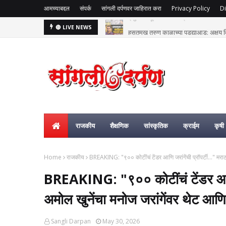
आमच्याबद्दल
संपर्क
सांगली दर्पणवर जाहिरात करा
Privacy Policy
Di
हसतमुख तरुण काळाच्या पडद्याआड: अक्षय विष्
🔴 LIVE NEWS
राजकीय
शैक्षणिक
सांस्कृतिक
क्राईम
कृषी
Home
राजकीय
BREAKING: "९०० कोटींचं टेंडर आणि जरांगेंची प्रॉपर्टी..." मर
BREAKING: "९०० कोटींचं टेंडर आणि ज
अमोल खुनेंचा मनोज जरांगेंवर थेट आण
Sangli Darpan
May 30, 2026