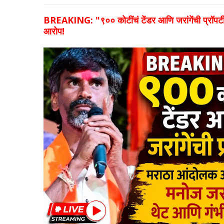
BREAKING: "९०० कोटींचं टेंडर आणि जरांगेंची प्रॉपर्टी
आरोप!