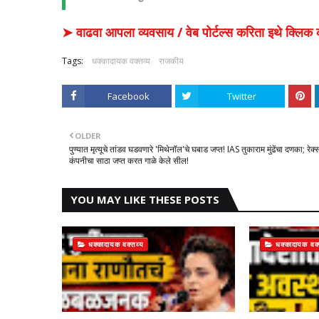
➤ वाढवा आपला व्यवसाय / वेब पोर्टल्स करिता इथे क्ल
Tags:
धक्कादायक वक्तव्य
राजकीय
Facebook
Twitter
OLDER
पुण्यात मृत्यूचे तांडव घडवणारे 'मिथेनॉल'चे घबाड जप्त! IAS तुकाराम मुंढेंचा दणका; रेक्
कंपनीचा साठा जप्त करत गाळे केले सील!
YOU MAY LIKE THESE POSTS
धक्कादायक वक्तव्य
धक्कादायक वक्