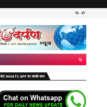
मिरज पंच
थेट WHATS APP वर संपर्क करा