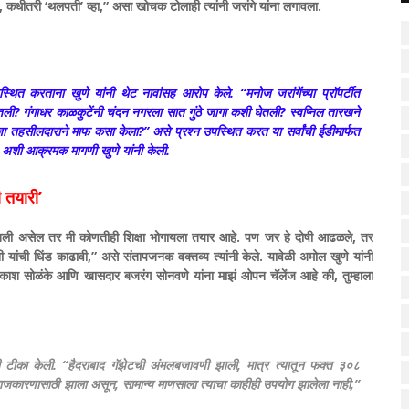
 कधीतरी ‘थलपती’ व्हा,” असा खोचक टोलाही त्यांनी जरांगे यांना लगावला.
 उपस्थित करताना खुणे यांनी थेट नावांसह आरोप केले. “मनोज जरांगेंच्या प्रॉपर्टीत
? गंगाधर काळकुटेंनी चंदन नगरला सात गुंठे जागा कशी घेतली? स्वप्निल तारखने
तहसीलदाराने माफ कसा केला?” असे प्रश्न उपस्थित करत या सर्वांची ईडीमार्फत
, अशी आक्रमक मागणी खुणे यांनी केली.
 तयारी’
री घेतली असेल तर मी कोणतीही शिक्षा भोगायला तयार आहे. पण जर हे दोषी आढळले, तर
ी यांची धिंड काढावी,” असे संतापजनक वक्तव्य त्यांनी केले. यावेळी अमोल खुणे यांनी
रकाश सोळंके आणि खासदार बजरंग सोनवणे यांना माझं ओपन चॅलेंज आहे की, तुम्हाला
्यांनी टीका केली. “हैदराबाद गॅझेटची अंमलबजावणी झाली, मात्र त्यातून फक्त ३०८
ाजकारणासाठी झाला असून, सामान्य माणसाला त्याचा काहीही उपयोग झालेला नाही,”