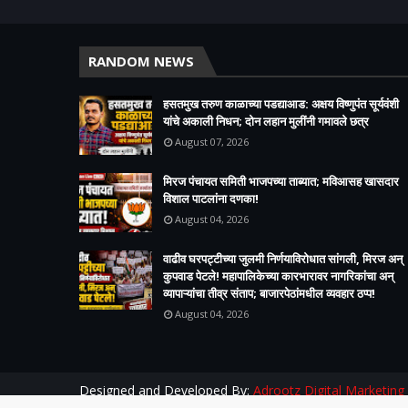
RANDOM NEWS
हसतमुख तरुण काळाच्या पडद्याआड: अक्षय विष्णुपंत सूर्यवंशी
यांचे अकाली निधन; दोन लहान मुलींनी गमावले छत्र
August 07, 2026
मिरज पंचायत समिती भाजपच्या ताब्यात; मविआसह खासदार
विशाल पाटलांना दणका!
August 04, 2026
वाढीव घरपट्टीच्या जुलमी निर्णयाविरोधात सांगली, मिरज अन्
कुपवाड पेटले! महापालिकेच्या कारभारावर नागरिकांचा अन्
व्यापाऱ्यांचा तीव्र संताप; बाजारपेठांमधील व्यवहार ठप्प!​
August 04, 2026
Designed and Developed By:
Adrootz Digital Marketing