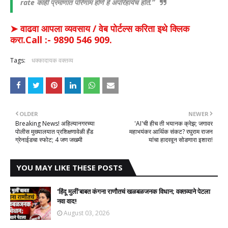
rate काही प्रमाणात परिणाम होणे हे अपरिहार्यच होते.”
➤ वाढवा आपला व्यवसाय / वेब पोर्टल्स करिता इथे क्लिक
करा.Call :- 9890 546 909.
Tags:
धक्कादायक वक्तव्य
OLDER
NEWER
Breaking News! अहिल्यानगरच्या
​'AI'ची हीच ती भयानक क्रेझ; जगावर
पोलीस मुख्यालयात प्रशिक्षणावेळी हँड
महाभयंकर आर्थिक संकट? रघुराम राजन
ग्रेनाईडचा स्फोट; 4 जण जखमी
यांचा हादरवून सोडणारा इशारा!
YOU MAY LIKE THESE POSTS
​'हिंदू मुलीं'बाबत कंगना राणौतचं खळबळजनक विधान; वक्तव्याने पेटला
नवा वाद!
August 03, 2026