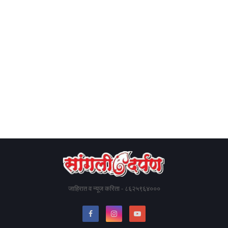
जाहिरात व न्यूज करिता - ८६२५९६४०००