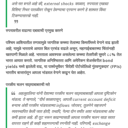
असे मत बनले आहे की, external shocks काळात, रुपयाला एखाद्या
विशिष्ट स्थिर पातळीवर रोखून ठेवण्याचा प्रयत्न करणे हे शाश्वत किंवा
टिकण्यासारखे नाही.
रुपयावरील वाढत्या दबावाची प्रमुख कारणे
पश्चिम आशियातील तणावामुळे जागतिक कच्च्या तेलाच्या किमतींमध्ये वेगाने वाढ झाली
आहे; यामुळे भारताचे आयात बिल प्रचंड वाढले असून, महागाईबाबतच्या चिंतांनाही
खतपाणी मिळाले आहे. भारताला आवश्यक असलेल्या कच्च्या तेलापैकी सुमारे ८८% तेल
भारत आयात करतो.
जागतिक अनिश्चितता आणि अमेरिकन शेअर्सवरील bond
yields मध्ये झालेली वाढ, या पार्श्वभूमीवर ‘विदेशी पोर्टफोलिओ गुंतवणूकदार’ (FPIs)
भारतीय बाजारांतून आपला भांडवल वेगाने काढून घेत आहेत.
परकीय चलन साठ्याबाबतची मते
अहलूवालिया यांनी देशाच्या परकीय चलन साठ्याबाबतही आपला दृष्टिकोन
मांडला. ते म्हणाले, “दीर्घ काळापासून, आपली current account deficit
बऱ्याच अंशी परकीय भांडवलाच्या inflows जोरावर, तुलनेने सहजपणे
व्यवस्थापित केली जात होती; तथापि, गेल्या दोन वर्षांत अशा भांडवलाचा ओघ
कमी झाला आहे. ही तूट भरून काढण्यासाठी आपला परकीय चलन साठा सतत
वापरत राहणे ही काही शहाणपणाची रणनीती नाही. परिणामी, exchange