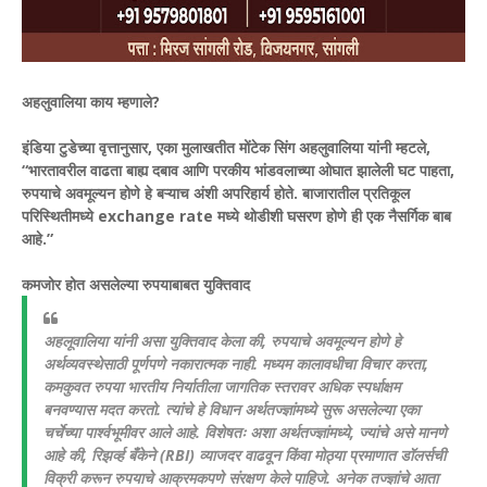
अहलुवालिया काय म्हणाले?
इंडिया टुडेच्या वृत्तानुसार, एका मुलाखतीत मोंटेक सिंग अहलुवालिया यांनी म्हटले,
“भारतावरील वाढता बाह्य दबाव आणि परकीय भांडवलाच्या ओघात झालेली घट पाहता,
रुपयाचे अवमूल्यन होणे हे बऱ्याच अंशी अपरिहार्य होते. बाजारातील प्रतिकूल
परिस्थितीमध्ये exchange rate मध्ये थोडीशी घसरण होणे ही एक नैसर्गिक बाब
आहे.”
कमजोर होत असलेल्या रुपयाबाबत युक्तिवाद
अहलूवालिया यांनी असा युक्तिवाद केला की, रुपयाचे अवमूल्यन होणे हे
अर्थव्यवस्थेसाठी पूर्णपणे नकारात्मक नाही. मध्यम कालावधीचा विचार करता,
कमकुवत रुपया भारतीय निर्यातीला जागतिक स्तरावर अधिक स्पर्धाक्षम
बनवण्यास मदत करतो.
त्यांचे हे विधान अर्थतज्ज्ञांमध्ये सुरू असलेल्या एका
चर्चेच्या पार्श्वभूमीवर आले आहे. विशेषतः अशा अर्थतज्ज्ञांमध्ये, ज्यांचे असे मानणे
आहे की, रिझर्व्ह बँकेने (RBI) व्याजदर वाढवून किंवा मोठ्या प्रमाणात डॉलर्सची
विक्री करून रुपयाचे आक्रमकपणे संरक्षण केले पाहिजे. अनेक तज्ज्ञांचे आता