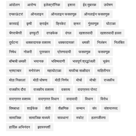
आंदोलन
आरोग्य
इलेक्ट्रॉनिक
इशारा
ईद मुबारक
उपोषण
एन्काऊंटर!
ऑनलाइन
ऑनलाइन फसवणूक
ऑनलाईन फसवणुक
कारवाई
कृषी
क्राईम
क्रिकेट
क्रूर
गुंतवणूक
घोटाळा
चेंगराचेंगरी
ढगफुटी
दगडफेक
दंगल
दहशतवादी
दहशतवादी हल्ला
दुर्घटना
धक्कादायक वक्तव्य
धक्कादायक!
धमकी
निलंबन
निलंबित
निषेध
नोकरी
पुरस्कार
प्रेरणादायी
फसवणुक
फसवणूक
बॉम्बची धमकी
भयानक
भविष्यवाणी
भावपूर्ण श्रद्धांजली
भूकंप
भ्रष्टाचार
मनोरंजन
महाघोटाळा
माफीचा साक्षीदार
माहितीगार
मोठा निकाल!
मोठी घोषणा
मोठी निर्णय
मोर्चा
मोर्चा!
राजकीय
राजकीय दौरा
राजकीय वक्तव्य
वक्तव्य
वादग्रस्त पोस्ट
वादग्रस्त वक्तव्य
वादग्रस्त विधान
वादावादी
विधान
विरोध
विषबाधा
शाईफेक
शेती
शैक्षणिक
सन्मान
संप
संशयास्पद
सामाजिक
सामाजिक माध्यमे
सावधान!
स्फोट
हलगर्जीपणा
हार्दिक अभिनंदन
हृदयस्पर्शी