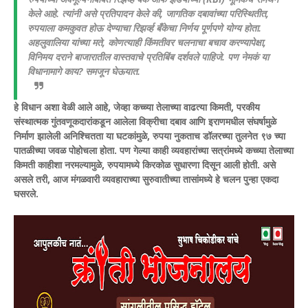
केले आहे. त्यांनी असे प्रतिपादन केले की, जागतिक दबावांच्या परिस्थितीत,
रुपयाला कमकुवत होऊ देण्याचा रिझर्व्ह बँकेचा निर्णय पूर्णपणे योग्य होता.
अहलुवालिया यांच्या मते, कोणत्याही किंमतीवर चलनाचा बचाव करण्यापेक्षा,
विनिमय दराने बाजारातील वास्तवाचे प्रतिबिंब दर्शवले पाहिजे. पण नेमकं या
विधानामागे काय? समजून घेऊयात.
हे विधान अशा वेळी आले आहे, जेव्हा कच्च्या तेलाच्या वाढत्या किमती, परकीय
संस्थात्मक गुंतवणूकदारांकडून आलेला विक्रीचा दबाव आणि इराणमधील संघर्षामुळे
निर्माण झालेली अनिश्चितता या घटकांमुळे, रुपया नुकताच डॉलरच्या तुलनेत ९७ च्या
पातळीच्या जवळ पोहोचला होता. पण गेल्या काही व्यवहारांच्या सत्रांमध्ये कच्च्या तेलाच्या
किमती काहीशा नरमल्यामुळे, रुपयामध्ये किरकोळ सुधारणा दिसून आली होती. असे
असले तरी, आज मंगळवारी व्यवहाराच्या सुरुवातीच्या तासांमध्ये हे चलन पुन्हा एकदा
घसरले.