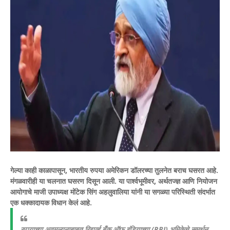
गेल्या काही काळापासून, भारतीय रुपया अमेरिकन डॉलरच्या तुलनेत बराच घसरत आहे.
मंगळवारीही या चलनात घसरण दिसून आली. या पार्श्वभूमीवर, अर्थतज्ज्ञ आणि नियोजन
आयोगाचे माजी उपाध्यक्ष मोंटेक सिंग अहलुवालिया यांनी या सगळ्या परिस्थिती संदर्भात
एक धक्कादायक विधान केलं आहे.
रुपयाच्या अवमूल्यनाबाबत रिझर्व्ह बँक ऑफ इंडियाच्या (RBI) भूमिकेचे समर्थन