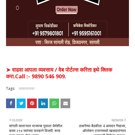
➤ वाढवा आपला व्यवसाय / वेब पोर्टल्स करिता इथे क्लिक
करा.Call :- 9890 546 909.
Tags:
धक्कादायक!
OLDER
NEWER
सांगली-साताऱ्यात भाजपचा गुलाल! धैर्यशील
ठाकरेंच्या बैठकीला 4 आमदार गैरहजर,
कदम २९४ मतांच्या फरकाने विजयी; शरद
ऑपरेशन टायगरमध्ये खासदारांनंतर