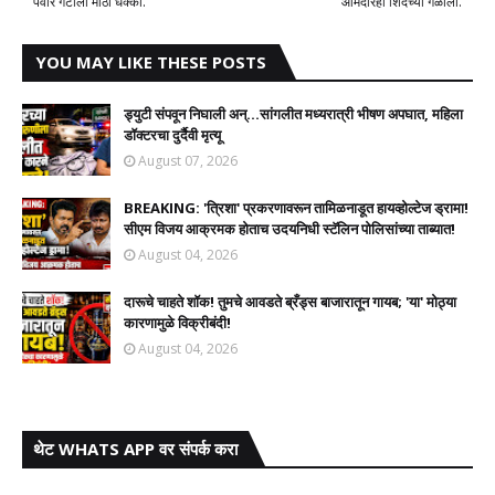
पवार गटाला मोठा धक्का.
आमदारही शिंदेंच्या गळाला.
YOU MAY LIKE THESE POSTS
ड्युटी संपवून निघाली अन्...सांगलीत मध्यरात्री भीषण अपघात, महिला
डॉक्टरचा दुर्दैवी मृत्यू
August 07, 2026
BREAKING: 'त्रिशा' प्रकरणावरून तामिळनाडूत हायव्होल्टेज ड्रामा!
सीएम विजय आक्रमक होताच उदयनिधी स्टॅलिन पोलिसांच्या ताब्यात!
August 04, 2026
दारूचे चाहते शॉक! तुमचे आवडते ब्रँड्स बाजारातून गायब; 'या' मोठ्या
कारणामुळे विक्रीबंदी!
August 04, 2026
थेट WHATS APP वर संपर्क करा