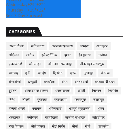
Wednesday
+
29°
+
22°
Thursday
+
29°
+
22°
See 7-Day Forecast
CATEGORIES
'रास्ता रोको'
अतिक्रमण
अत्याचार प्रकरण
अपहरण
आत्महत्या
आंदोलन
आरोग्य
इलेक्ट्रॉनिक
इशारा
ईद मुबारक
उपोषण
एन्काऊंटर!
ऑनलाइन
ऑनलाइन फसवणूक
ऑनलाईन फसवणुक
कारवाई
कृषी
क्राईम
क्रिकेट
क्रूर
गुंतवणूक
घोटाळा
चेंगराचेंगरी
ढगफुटी
दगडफेक
दंगल
दहशतवादी
दहशतवादी हल्ला
दुर्घटना
धक्कादायक वक्तव्य
धक्कादायक!
धमकी
निलंबन
निलंबित
निषेध
नोकरी
पुरस्कार
प्रेरणादायी
फसवणुक
फसवणूक
बॉम्बची धमकी
भयानक
भविष्यवाणी
भावपूर्ण श्रद्धांजली
भूकंप
भ्रष्टाचार
मनोरंजन
महाघोटाळा
माफीचा साक्षीदार
माहितीगार
मोठा निकाल!
मोठी घोषणा
मोठी निर्णय
मोर्चा
मोर्चा!
राजकीय