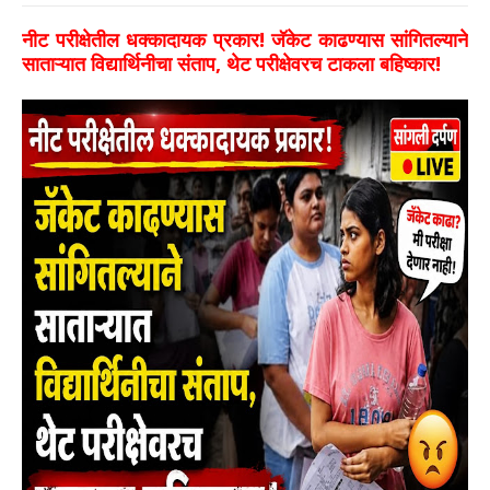
नीट परीक्षेतील धक्कादायक प्रकार! जॅकेट काढण्यास सांगितल्याने
साताऱ्यात विद्यार्थिनीचा संताप, थेट परीक्षेवरच टाकला बहिष्कार!