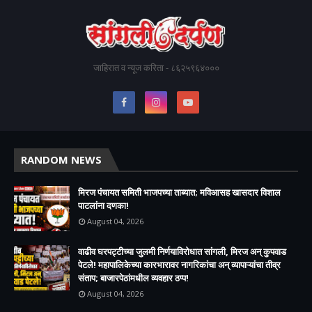
जाहिरात व न्यूज करिता - ८६२५९६४०००
RANDOM NEWS
मिरज पंचायत समिती भाजपच्या ताब्यात; मविआसह खासदार विशाल
पाटलांना दणका!
August 04, 2026
वाढीव घरपट्टीच्या जुलमी निर्णयाविरोधात सांगली, मिरज अन् कुपवाड
पेटले! महापालिकेच्या कारभारावर नागरिकांचा अन् व्यापाऱ्यांचा तीव्र
संताप; बाजारपेठांमधील व्यवहार ठप्प!​
August 04, 2026