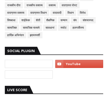
राजकीय दौरा
राजकीय वक्तव्य
वक्तव्य
वादग्रस्त पोस्ट
वादग्रस्त वक्तव्य
वादग्रस्त विधान
वादावादी
विधान
विरोध
विषबाधा
शाईफेक
शेती
शैक्षणिक
सन्मान
संप
संशयास्पद
सामाजिक
सामाजिक माध्यमे
सावधान!
स्फोट
हलगर्जीपणा
हार्दिक अभिनंदन
हृदयस्पर्शी
SOCIAL PLUGIN
LIVE SCORE