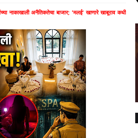
सांच्या नाकाखाली अनैतिकतेचा बाजार; 'मलई' खाणारे खाबूराव कधी