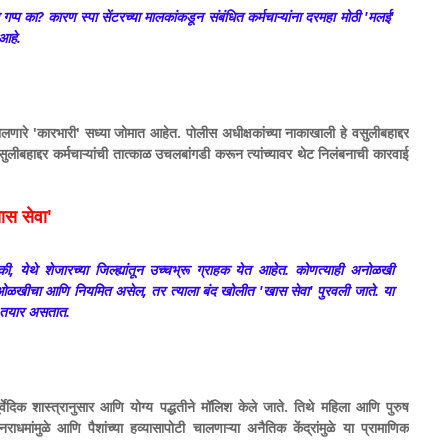
प्प का? कारण स्पा सेंटरच्या मालकांकडून संबंधित कर्मचाऱ्यांना दरमहा मोठी 'मलई'
 आहे.
ी घालणारे 'कारभारी' सध्या जोमात आहेत. पोलीस अधीक्षकांच्या नाकाखाली हे वसुलीबहाद्दर
ुलीबहाद्दर कर्मचाऱ्यांची तात्काळ उचलबांगडी करून त्यांच्यावर थेट निलंबनाची कारवाई
ास सेवा'
की, येथे शेजारच्या जिल्ह्यांतून उच्चभ्रू ग्राहक येत आहेत. कोणत्याही अनोळखी
हक ओळखीचा आणि नियमित असेल, तर त्याला बंद खोलीत 'खास सेवा' पुरवली जाते. या
ा तयार असतात.
र्वेदिक शास्त्रानुसार आणि योग्य पद्धतीने मॉलिश केले जाते. तिथे महिला आणि पुरुष
धमांमुळे आणि पैशांच्या हव्यासापोटी चालणाऱ्या अनैतिक केंद्रांमुळे या प्रामाणिक