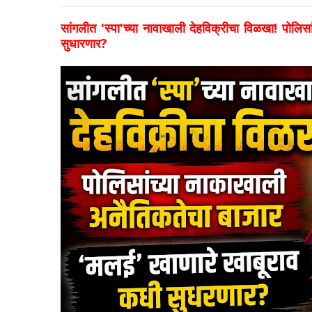
सांगलीत 'स्पा'च्या नावाखाली देहविक्रीचा विळखा! पोलि
सुधारणार?