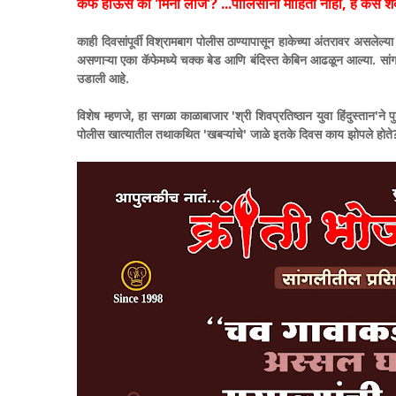
​कॅफे हाऊस की 'मिनी लॉज'? ...पोलिसांना माहिती नाही, हे कसे श
​काही दिवसांपूर्वी विश्रामबाग पोलीस ठाण्यापासून हाकेच्या अंतरावर असले
असणाऱ्या एका कॅफेमध्ये चक्क बेड आणि बंदिस्त केबिन आढळून आल्या. सां
उडाली आहे.
​विशेष म्हणजे, हा सगळा काळाबाजार 'श्री शिवप्रतिष्ठान युवा हिंदुस्तान
पोलीस खात्यातील तथाकथित 'खबऱ्यांचे' जाळे इतके दिवस काय झोपले होते?