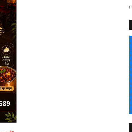
" सांगली दर्पण न्यूज वर आपल्या सर्
+
°
C
+
+
S
S
S
M
T
W
T
F
S