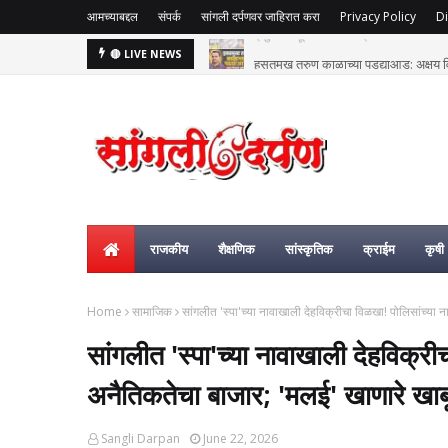
आमच्याबद्दल
संपर्क
सांगली दर्पणवर जाहिरात करा
Privacy Policy
Di
हसतमुख तरुण काळाच्या पडद्याआड: अक्षय विष्
🔴 LIVE NEWS
राजकीय
शैक्षणिक
सांस्कृतिक
क्राईम
कृषी
Home
सामाजिक
सांगलीत 'स्पा'च्या नावाखाली देहविक्रीचा विळखा! पोलिसांच्या
सांगलीत 'स्पा'च्या नावाखाली देहविक्र
अनैतिकतेचा बाजार; 'मलई' खाणारे खाब
Sangli Darpan
June 22, 2026