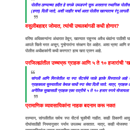
पोलीस ठाण्याच्या हद्दीत हे सगळे उघडपणे सुरू असताना स्थानिक पोलीस ग
(हप्ता) दिली जाते, अशी जाहीर चर्चा आता पोलीस खात्यातच रंगू लागली
​वसुलीबहाद्दर जोमात, त्यांची उचलबांगडी कधी होणार?
​वरिष्ठ अधिकाऱ्यांना अंधारात ठेवून, खात्यात राहूनच अवैध धंद्यांना पाठीश
आपले खिसे भरत असून, गुन्हेगारांना संरक्षण देत आहेत. अशा भ्रष्ट आणि वस
पोलीस अधीक्षकांनी कधी करणार? हाच खरा प्रश्न आहे.
​परजिल्ह्यांतील उच्चभ्रू ग्राहक आणि ५ ते १० हजारांची 'ख
​सांगली आणि मिरजेतील या स्पा सेंटर्सचे जाळे इतके विस्तारले आहे 
ग्राहकाला सुरुवातीला केवळ साधी स्पा सेवा दिली जाते. मात्र, ग्रा
अनैतिक सुखासाठी ग्राहक एका रात्रीचे ५ ते १० हजार रुपये मोजायल
​प्रामाणिक व्यावसायिकांना नाहक बदनाम करू नका!
​दरम्यान, सांगलीतील सर्वच स्पा सेंटर्स चुकीची नाहीत. काही ठिकाणी आयु
दोघांसाठीही नियमानुसार पर्याय उपलब्ध असतात. मात्र, काही मोजक्या नरा