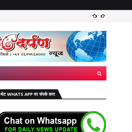
मिरज पंच
थेट WHATS APP वर संपर्क करा