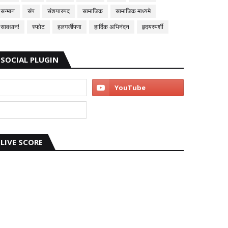
सन्मान
संप
संशयास्पद
सामाजिक
सामाजिक माध्यमे
सावधान!
स्फोट
हलगर्जीपणा
हार्दिक अभिनंदन
हृदयस्पर्शी
SOCIAL PLUGIN
LIVE SCORE