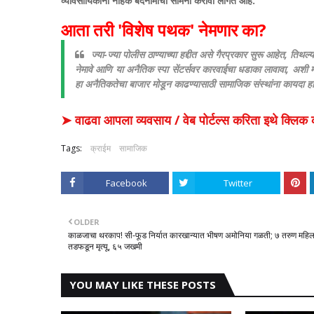
व्यावसायिकांना नाहक बदनामीचा सामना करावा लागत आहे.
​आता तरी 'विशेष पथक' नेमणार का?
​ज्या-ज्या पोलीस ठाण्याच्या हद्दीत असे गैरप्रकार सुरू आहेत, तिथ
नेमावे आणि या अनैतिक स्पा सेंटर्सवर कारवाईचा धडाका लावावा, अश
हा अनैतिकतेचा बाजार मोडून काढण्यासाठी सामाजिक संस्थांना कायदा 
➤ वाढवा आपला व्यवसाय / वेब पोर्टल्स करिता इथे क्ल
Tags:
क्राईम
सामाजिक
Facebook
Twitter
OLDER
काळजाचा थरकाप! सी-फूड निर्यात कारखान्यात भीषण अमोनिया गळती; ७ तरुण महिला
तडफडून मृत्यू, ६५ जखमी
YOU MAY LIKE THESE POSTS