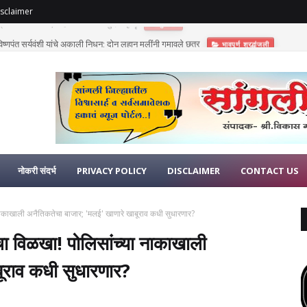
sclaimer
णुपंत सूर्यवंशी यांचे अकाली निधन; दोन लहान मुलींनी गमावले छत्र
भावपूर्ण श्रद्धांजली
नोकरी संदर्भ
PRIVACY POLICY
DISCLAIMER
CONTACT US
 नाकाखाली अनैतिकतेचा बाजार; 'मलई' खाणारे खाबूराव कधी सुधारणार?
ीचा विळखा! पोलिसांच्या नाकाखाली
ूराव कधी सुधारणार?