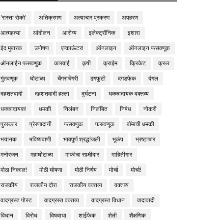
'रास्ता रोको'
अतिक्रमण
अत्याचार प्रकरण
अपहरण
आत्महत्या
आंदोलन
आरोग्य
इलेक्ट्रॉनिक
इशारा
ईद मुबारक
उपोषण
एन्काऊंटर!
ऑनलाइन
ऑनलाइन फसवणूक
ऑनलाईन फसवणुक
कारवाई
कृषी
क्राईम
क्रिकेट
क्रूर
गुंतवणूक
घोटाळा
चेंगराचेंगरी
ढगफुटी
दगडफेक
दंगल
दहशतवादी
दहशतवादी हल्ला
दुर्घटना
धक्कादायक वक्तव्य
धक्कादायक!
धमकी
निलंबन
निलंबित
निषेध
नोकरी
पुरस्कार
प्रेरणादायी
फसवणुक
फसवणूक
बॉम्बची धमकी
भयानक
भविष्यवाणी
भावपूर्ण श्रद्धांजली
भूकंप
भ्रष्टाचार
मनोरंजन
महाघोटाळा
माफीचा साक्षीदार
माहितीगार
मोठा निकाल!
मोठी घोषणा
मोठी निर्णय
मोर्चा
मोर्चा!
राजकीय
राजकीय दौरा
राजकीय वक्तव्य
वक्तव्य
वादग्रस्त पोस्ट
वादग्रस्त वक्तव्य
वादग्रस्त विधान
वादावादी
विधान
विरोध
विषबाधा
शाईफेक
शेती
शैक्षणिक