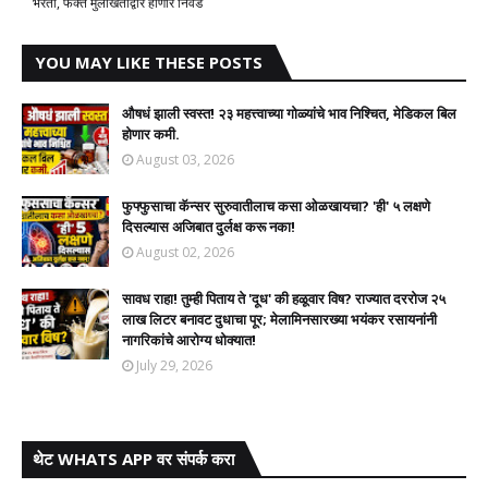
भरती, फक्त मुलाखतीद्वारे होणार निवड
YOU MAY LIKE THESE POSTS
औषधं झाली स्वस्त! २३ महत्त्वाच्या गोळ्यांचे भाव निश्चित, मेडिकल बिल
होणार कमी.
August 03, 2026
फुफ्फुसाचा कॅन्सर सुरुवातीलाच कसा ओळखायचा? 'ही' ५ लक्षणे
दिसल्यास अजिबात दुर्लक्ष करू नका!
August 02, 2026
सावध राहा! तुम्ही पिताय ते 'दूध' की हळूवार विष? राज्यात दररोज २५
लाख लिटर बनावट दुधाचा पूर; मेलामिनसारख्या भयंकर रसायनांनी
नागरिकांचे आरोग्य धोक्यात!​
July 29, 2026
थेट WHATS APP वर संपर्क करा