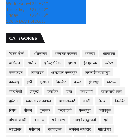
Wednesday
+
29°
+
21°
Thursday
+
29°
+
22°
Friday
+
27°
+
22°
See 7-Day Forecast
CATEGORIES
'रास्ता रोको'
अतिक्रमण
अत्याचार प्रकरण
अपहरण
आत्महत्या
आंदोलन
आरोग्य
इलेक्ट्रॉनिक
इशारा
ईद मुबारक
उपोषण
एन्काऊंटर!
ऑनलाइन
ऑनलाइन फसवणूक
ऑनलाईन फसवणुक
कारवाई
कृषी
क्राईम
क्रिकेट
क्रूर
गुंतवणूक
घोटाळा
चेंगराचेंगरी
ढगफुटी
दगडफेक
दंगल
दहशतवादी
दहशतवादी हल्ला
दुर्घटना
धक्कादायक वक्तव्य
धक्कादायक!
धमकी
निलंबन
निलंबित
निषेध
नोकरी
पुरस्कार
प्रेरणादायी
फसवणुक
फसवणूक
बॉम्बची धमकी
भयानक
भविष्यवाणी
भावपूर्ण श्रद्धांजली
भूकंप
भ्रष्टाचार
मनोरंजन
महाघोटाळा
माफीचा साक्षीदार
माहितीगार