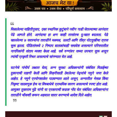
मिळालेल्या माहितीनुसार, एका स्थानिक कुटुंबाने नवीन गाडी घेतल्याच्या आनंदात
पेढे आणले होते. आनंदाचा हा क्षण काही तासांतच दुःखात बदलला. पेढे
खाल्लेल्या ७ सदस्यांना तातडीने मळमळ, उलटी आणि तीव्र पोटदुखीचा त्रास
सुरू झाला. पीडितांमध्ये २ निष्पाप बालकांचाही समावेश असल्याने परिसरातील
नागरिकांनी संताप व्यक्त केला आहे. सर्व रुग्णांवर सध्या उपचार सुरू असून
त्यांची प्रकृती स्थिर असल्याचे सांगण्यात येत आहे.
घटनेचे गांभीर्य लक्षात घेता, अन्न सुरक्षा अधिकाऱ्यांनी संबंधित मिठाईच्या
दुकानाची पाहणी केली आणि विक्रीसाठी ठेवलेल्या पेढ्यांचे नमुने जप्त केले
आहेत. हे नमुने प्रयोगशाळेत पाठवण्यात आले असून, अन्नातील भेसळ किंवा
निकृष्ट साठवणूक हेच या विषबाधेचे प्राथमिक कारण असल्याचे स्पष्ट होत आहे.
आयुक्त तुकाराम मुंढे यांनी या प्रकाराची कडक नोंद घेत संबंधित अधिकाऱ्यांना
तातडीने चौकशी करून अहवाल सादर करण्याचे आदेश दिले आहेत.