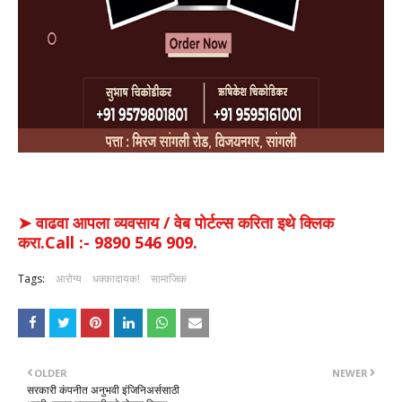
➤ वाढवा आपला व्यवसाय / वेब पोर्टल्स करिता इथे क्लिक
करा.Call :- 9890 546 909.
Tags:
आरोग्य
धक्कादायक!
सामाजिक
OLDER
NEWER
सरकारी कंपनीत अनुभवी इंजिनिअर्ससाठी