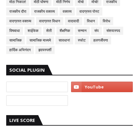
मोठा निकाल!
मोठी घोषणा
मोठी निर्णय
मोर्चा
मोर्चा!
राजकीय
राजकीय दौरा
राजकीय वक्तव्य
वक्तव्य
वादग्रस्त पोस्ट
वादग्रस्त वक्तव्य
वादग्रस्त विधान
वादावादी
विधान
विरोध
विषबाधा
शाईफेक
शेती
शैक्षणिक
सन्मान
संप
संशयास्पद
सामाजिक
सामाजिक माध्यमे
सावधान!
स्फोट
हलगर्जीपणा
हार्दिक अभिनंदन
हृदयस्पर्शी
SOCIAL PLUGIN
LIVE SCORE