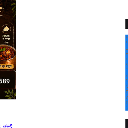
+
°
C
+
+
S
F
S
S
M
T
W
T
S
. सांगली)