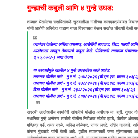
गुन्ह्याची कबुली आणि ४ गुन्हे उघड:
​ताब्यात घेतलेल्या संशयितांकडे सुरुवातीला गाडीच्या कागदपत्रांबाबत विच
यांनी आरोपी अनिकेत चव्हाण याला विश्वासात घेऊन सखोल चौकशी केली असता,
त्यानंतर केलेल्या अधिक तपासात, आरोपींनी सावळज, विटा, पळशी आणि ह
आडोशाला लपवून ठेवल्याचे कबूल केले. पोलिसांनी तात्काळ पंचांसमक्ष 
२,५०,०००/-) जप्त केल्या.
​या कारवाईमुळे खालील ४ गुन्हे उघडकीस आले आहेत:
​तासगाव पोलीस ठाणे - गु.र.नं. २७७/२०२६ (बी.एन.एस. कलम ३०३(२
​तासगाव पोलीस ठाणे - गु.र.नं. २७८/२०२६ (बी.एन.एस. कलम ३०३(२
​विटा पोलीस ठाणे - गु.र.नं. २३८/२०२६ (बी.एन.एस. कलम ३०३(२))
​तासगाव पोलीस ठाणे - गु.र.नं. ८१७/२०२६ (बी.एन.एस. कलम ३०३(२
​सदरची उल्लेखनीय कामगिरी सांगलीचे पोलीस अधीक्षक मा. श्री. तुषार दो
स्थानिक गुन्हे अन्वेषण शाखेचे पोलीस निरीक्षक संजीव झाडे, पोलीस अंमल
मच्छिद्र बर्डे, अमर नरळे, अनिल कोळेकर, सागर लवटे, संदीप नलावडे, अ
कॅप्टन गुंडवाडे यांनी केली आहे.
​पुढील तपासासाठी जप्त मुद्देमालासह 
नातेवाईकांसह हजर करण्यात आले आहे. या प्रकरणाचा पुढील तपास तासगा