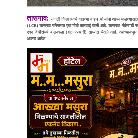
तासगाव:
सांगली जिल्ह्यामध्ये वाढत्या वाहन चोऱ्यांना आळा घालण्यासा
(LCB) तासगाव परिसरात एक मोठी कारवाई केली आहे. तासगाव-गोटेवाडी रस्
एका विधीसंघर्ष बालकाला (बालअपचारी) ताब्यात घेतले आहे. त्यांच्याक
आल्या आहेत.