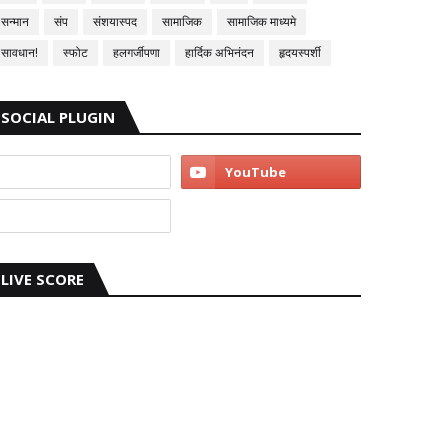
सन्मान
संप
संशयास्पद
सामाजिक
सामाजिक माध्यमे
सावधान!
स्फोट
हलगर्जीपणा
हार्दिक अभिनंदन
हृदयस्पर्शी
SOCIAL PLUGIN
LIVE SCORE