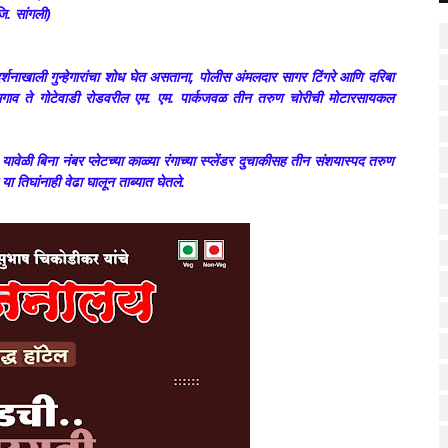
ि. सांगली)
र्गदर्शनाखाली गुन्हेगारांचा शोध घेत असताना, पोलीस अंमलदार सागर टिंगरे आणि दरिबा
तासगाव ते गोटेवाडी रोडवरील एम. एम. पार्कजवळ तीन तरुण चोरीची मोटारसायकल
यावेळी बिना नंबर प्लेटच्या काळ्या रंगाच्या स्प्लेंडर दुचाकीसह तीन संशयास्पद तरुण
या तिघांनाही वेढा घालून ताब्यात घेतले.