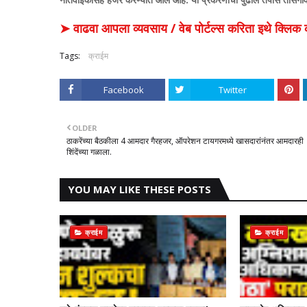
➤ वाढवा आपला व्यवसाय / वेब पोर्टल्स करिता इथे क्ल
Tags:
क्राईम
Facebook
Twitter
OLDER
ठाकरेंच्या बैठकीला 4 आमदार गैरहजर, ऑपरेशन टायगरमध्ये खासदारांनंतर आमदारही
शिंदेंच्या गळाला.
YOU MAY LIKE THESE POSTS
क्राईम
क्राईम