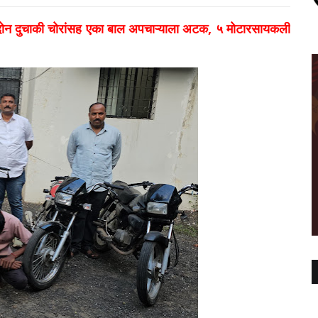
 दोन दुचाकी चोरांसह एका बाल अपचाऱ्याला अटक, ५ मोटारसायकली