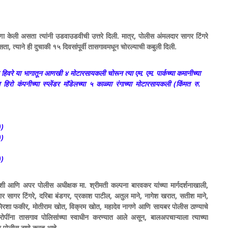
ारणा केली असता त्यांनी उडवाउडवीची उत्तरे दिली. मात्र, पोलीस अंमलदार सागर टिंगरे
 त्याने ही दुचाकी १५ दिवसांपूर्वी तासगावमधून चोरल्याची कबुली दिली.
िवरे या भागातून आणखी ४ मोटारसायकली चोरून त्या एम. एम. पार्कच्या कमानीच्या
हिरो कंपनीच्या स्प्लेंडर मॉडेलच्या ५ काळ्या रंगाच्या मोटारसायकली (किंमत रु.
))
))
))
शी आणि अपर पोलीस अधीक्षक मा. श्रीमती कल्पना बारवकर यांच्या मार्गदर्शनाखाली,
दार सागर टिंगरे, दरिबा बंडगर, प्रकाश पाटील, अतुल माने, नागेश खरात, सतीश माने,
मिरशा फकीर, मोतीराम खोत, विक्रम खोत, महादेव नागणे आणि सायबर पोलीस ठाण्याचे
आरोपींना तासगाव पोलिसांच्या स्वाधीन करण्यात आले असून, बालअपचाऱ्याला त्याच्या
व पोलीस ठाणे करत आहे.