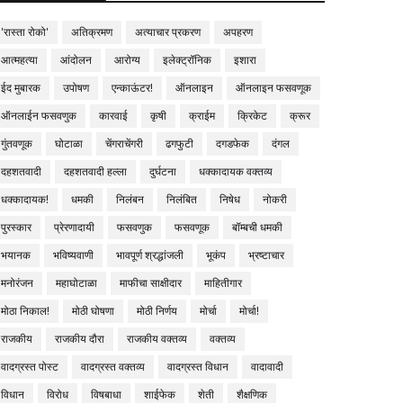
'रास्ता रोको'
अतिक्रमण
अत्याचार प्रकरण
अपहरण
आत्महत्या
आंदोलन
आरोग्य
इलेक्ट्रॉनिक
इशारा
ईद मुबारक
उपोषण
एन्काऊंटर!
ऑनलाइन
ऑनलाइन फसवणूक
ऑनलाईन फसवणुक
कारवाई
कृषी
क्राईम
क्रिकेट
क्रूर
गुंतवणूक
घोटाळा
चेंगराचेंगरी
ढगफुटी
दगडफेक
दंगल
दहशतवादी
दहशतवादी हल्ला
दुर्घटना
धक्कादायक वक्तव्य
धक्कादायक!
धमकी
निलंबन
निलंबित
निषेध
नोकरी
पुरस्कार
प्रेरणादायी
फसवणुक
फसवणूक
बॉम्बची धमकी
भयानक
भविष्यवाणी
भावपूर्ण श्रद्धांजली
भूकंप
भ्रष्टाचार
मनोरंजन
महाघोटाळा
माफीचा साक्षीदार
माहितीगार
मोठा निकाल!
मोठी घोषणा
मोठी निर्णय
मोर्चा
मोर्चा!
राजकीय
राजकीय दौरा
राजकीय वक्तव्य
वक्तव्य
वादग्रस्त पोस्ट
वादग्रस्त वक्तव्य
वादग्रस्त विधान
वादावादी
विधान
विरोध
विषबाधा
शाईफेक
शेती
शैक्षणिक