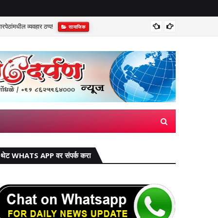
पेठांमधील व्यवहार ठप्प!​
सुप्रीम 
सामाजिक
थेट WHATS APP वर संपर्क करा