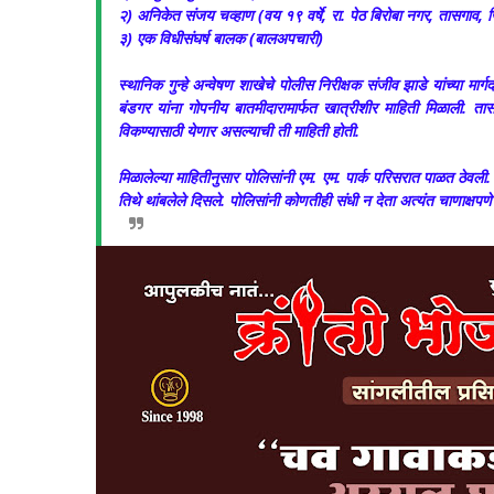
२) अनिकेत संजय चव्हाण (वय १९ वर्षे, रा. पेठ बिरोबा नगर, तासगाव, ज
३) एक विधीसंघर्ष बालक (बालअपचारी)
​स्थानिक गुन्हे अन्वेषण शाखेचे पोलीस निरीक्षक संजीव झाडे यांच्या मा
बंडगर यांना गोपनीय बातमीदारामार्फत खात्रीशीर माहिती मिळाली. 
विकण्यासाठी येणार असल्याची ती माहिती होती.
​मिळालेल्या माहितीनुसार पोलिसांनी एम. एम. पार्क परिसरात पाळत ठेवली. 
तिथे थांबलेले दिसले. पोलिसांनी कोणतीही संधी न देता अत्यंत चाणाक्षपणे 