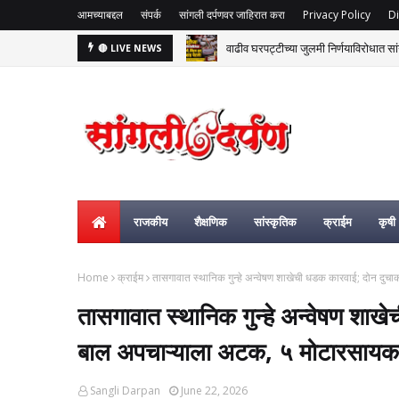
आमच्याबद्दल
संपर्क
सांगली दर्पणवर जाहिरात करा
Privacy Policy
Di
वाढीव घरपट्टीच्या जुलमी निर्णयाविरोधात सां
🔴 LIVE NEWS
राजकीय
शैक्षणिक
सांस्कृतिक
क्राईम
कृषी
Home
क्राईम
तासगावात स्थानिक गुन्हे अन्वेषण शाखेची धडक कारवाई; दोन दु
तासगावात स्थानिक गुन्हे अन्वेषण शा
बाल अपचाऱ्याला अटक, ५ मोटारसायक
Sangli Darpan
June 22, 2026