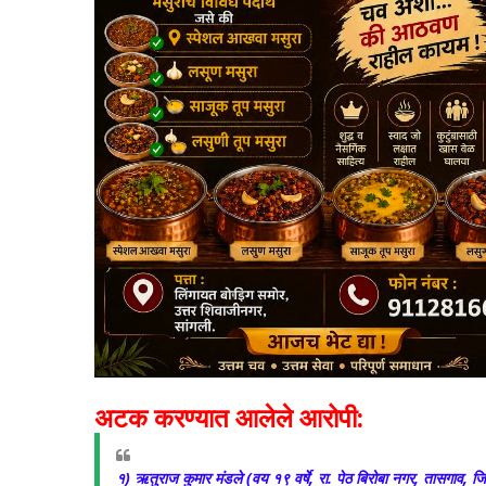
अटक करण्यात आलेले आरोपी:
१) ऋतुराज कुमार मंडले (वय १९ वर्षे, रा. पेठ बिरोबा नगर, तासगाव, जि