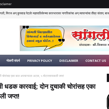
sclaimer
गली, मिरज अन् कुपवाड पेटले! महापालिकेच्या कारभारावर नागरिकांचा अन् व्यापाऱ्यांचा तीव्र संताप; बाजार
नोकरी संदर्भ
PRIVACY POLICY
DISCLAIMER
CONTACT US
चाकी चोरांसह एका बाल अपचाऱ्याला अटक, ५ मोटारसायकली जप्त!
खेची धडक कारवाई; दोन दुचाकी चोरांसह एका
ली जप्त!