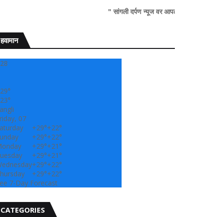
" सांगली दर्पण न्यूज वर आपल्या सर्वांचे सहर्ष स्वागत..!"
हवामान
28
29°
23°
angli
riday, 07
aturday
+
29°
+
22°
unday
+
29°
+
22°
onday
+
29°
+
21°
uesday
+
29°
+
21°
ednesday
+
29°
+
22°
hursday
+
29°
+
22°
ee 7-Day Forecast
CATEGORIES