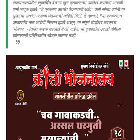
​संजयनगरमधील बहुचर्चित बंडगर खून प्रकरणाचा उल्लेख करताना आयजी
शर्मा भावूक झाले. "हे प्रकरण अत्यंत वेदनादायी आहे," असे सांगत त्यांनी या
गुन्ह्याचा सखोल आढावा घेतल्याची माहिती दिली.
ते म्हणाले, "या प्रकरणात
आतापर्यंत नऊ आरोपी निष्पन्न झाले असून, या संपूर्ण टोळीवर लवकरच
'मोक्का' अंतर्गत कडक कारवाई केली जाईल. या गुन्ह्यातील एकाही दोषीला
कोणत्याही परिस्थितीत सोडले जाणार नाही."