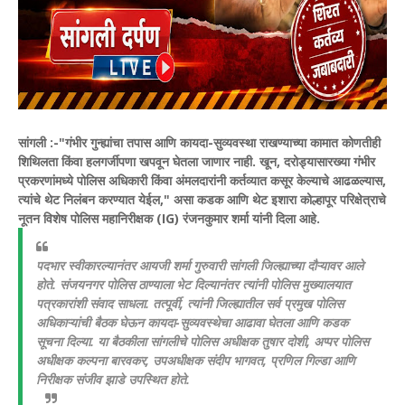
सांगली :-
"गंभीर गुन्ह्यांचा तपास आणि कायदा-सुव्यवस्था राखण्याच्या कामात कोणतीही
शिथिलता किंवा हलगर्जीपणा खपवून घेतला जाणार नाही. खून, दरोड्यासारख्या गंभीर
प्रकरणांमध्ये पोलिस अधिकारी किंवा अंमलदारांनी कर्तव्यात कसूर केल्याचे आढळल्यास,
त्यांचे थेट निलंबन करण्यात येईल," असा कडक आणि थेट इशारा कोल्हापूर परिक्षेत्राचे
नूतन विशेष पोलिस महानिरीक्षक (IG) रंजनकुमार शर्मा यांनी दिला आहे.
​पदभार स्वीकारल्यानंतर आयजी शर्मा गुरुवारी सांगली जिल्ह्याच्या दौऱ्यावर आले
होते. संजयनगर पोलिस ठाण्याला भेट दिल्यानंतर त्यांनी पोलिस मुख्यालयात
पत्रकारांशी संवाद साधला. तत्पूर्वी, त्यांनी जिल्ह्यातील सर्व प्रमुख पोलिस
अधिकाऱ्यांची बैठक घेऊन कायदा-सुव्यवस्थेचा आढावा घेतला आणि कडक
सूचना दिल्या. या बैठकीला सांगलीचे पोलिस अधीक्षक तुषार दोशी, अप्‍पर पोलिस
अधीक्षक कल्पना बारवकर, उपअधीक्षक संदीप भागवत, प्रणिल गिल्डा आणि
निरीक्षक संजीव झाडे उपस्थित होते.