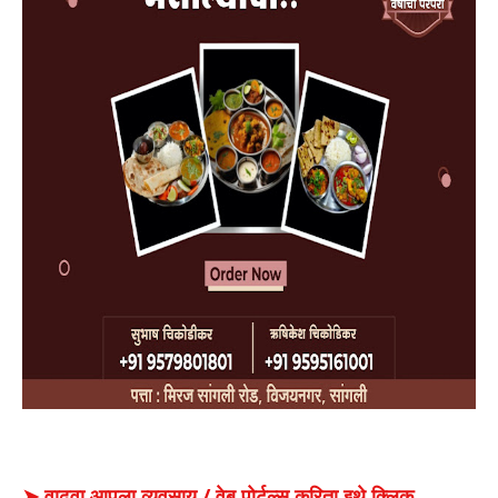
➤ वाढवा आपला व्यवसाय / वेब पोर्टल्स करिता इथे क्लिक