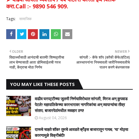
करा.Call :- 9890 546 909.
Tags:
सामाजिक
OLDER
NEWER
विद्यार्थ्यांसाठी आनंदाची बातमी! शिष्यवृत्तीचा
सांगली :- कॅफे शॉप (कॉफी कॅफे/हॉटेल)
लाभ घेण्यासाठी आता डोमिसाईलची गरज
आस्थापनांना नियमावली जारीनियमावलीचे
नाही, केंद्राचा मोठा निर्णय
पालन करणे बंधनकारक
YOU MAY LIKE THESE POSTS
वाढीव घरपट्टीच्या जुलमी निर्णयाविरोधात सांगली, मिरज अन् कुपवाड
पेटले! महापालिकेच्या कारभारावर नागरिकांचा अन् व्यापाऱ्यांचा तीव्र
संताप; बाजारपेठांमधील व्यवहार ठप्प!​
August 04, 2026
दारूचे चाहते शॉक! तुमचे आवडते ब्रँड्स बाजारातून गायब; 'या' मोठ्या
कारणामुळे विक्रीबंदी!