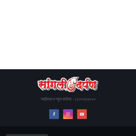
जाहिरात व न्यूज करिता - ८६२५९६४०००