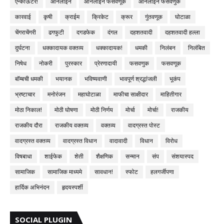
एन्काऊंटर!
ऑनलाइन
ऑनलाइन फसवणूक
ऑनलाईन फसवणुक
कारवाई
कृषी
क्राईम
क्रिकेट
क्रूर
गुंतवणूक
घोटाळा
चेंगराचेंगरी
ढगफुटी
दगडफेक
दंगल
दहशतवादी
दहशतवादी हल्ला
दुर्घटना
धक्कादायक वक्तव्य
धक्कादायक!
धमकी
निलंबन
निलंबित
निषेध
नोकरी
पुरस्कार
प्रेरणादायी
फसवणुक
फसवणूक
बॉम्बची धमकी
भयानक
भविष्यवाणी
भावपूर्ण श्रद्धांजली
भूकंप
भ्रष्टाचार
मनोरंजन
महाघोटाळा
माफीचा साक्षीदार
माहितीगार
मोठा निकाल!
मोठी घोषणा
मोठी निर्णय
मोर्चा
मोर्चा!
राजकीय
राजकीय दौरा
राजकीय वक्तव्य
वक्तव्य
वादग्रस्त पोस्ट
वादग्रस्त वक्तव्य
वादग्रस्त विधान
वादावादी
विधान
विरोध
विषबाधा
शाईफेक
शेती
शैक्षणिक
सन्मान
संप
संशयास्पद
सामाजिक
सामाजिक माध्यमे
सावधान!
स्फोट
हलगर्जीपणा
हार्दिक अभिनंदन
हृदयस्पर्शी
SOCIAL PLUGIN