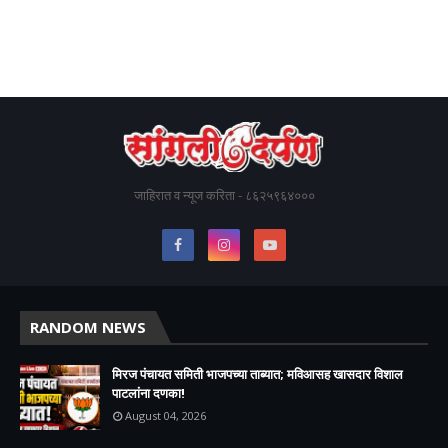
जाहिरात व न्यूज करिता - ८६२५९६४०००
RANDOM NEWS
मिरज पंचायत समिती भाजपच्या ताब्यात; मविआसह खासदार विशाल
पाटलांना दणका!
August 04, 2026