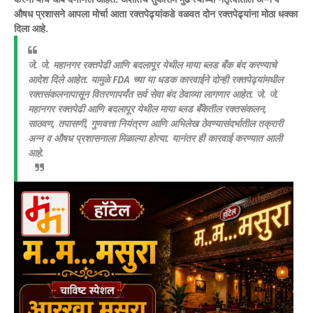
औषध प्रशासने आपला मोर्चा आता रक्तपेढ्यांकडे वळवत दोन रक्तपेढ्यांना मोठा धक्का
दिला आहे.
जे. जे. महानगर रक्तपेढी आणि बदलापूर येथील माया ब्लड बँक बंद करण्याचे
आदेश दिले आहेत. यामुळे FDA च्या या धडक कारवाईने दोन्ही रक्तपेढ्यांमधील
रक्तसंकलनापासून वितरणापर्यंत सर्व सेवा बंद ठेवाव्या लागणार आहेत.
जे. जे.
महानगर रक्तपेढी आणि बदलापूर येथील माया ब्लड बँकेतील रक्तसंकलन,
साठवण, तपासणी, गुणवत्ता नियंत्रण आणि अभिलेख ठेवण्यासंदर्भातील तक्रारी
अन्न व औषध प्रशासनाला मिळाल्या होत्या. यानंतर ही कारवाई करण्यात आली
आहे.