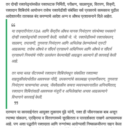
तर दोन्ही रक्तपेढ्यांमधील रक्तघटक निर्मिती, परीक्षण, साठवणूक, वितरण, विक्री,
रक्तदान शिबिरांचे आयोजन तसेच रक्तपेढीशी संबंधित सर्व प्रकारचे कामकाज पुढील
आदेशापर्यंत तात्काळ बंद करण्याचे आदेश अन्न व औषध प्रशासनाने दिले आहेत.
या तक्रारीनंतर FDA आणि केंद्रीय औषध मानक नियंत्रण संस्थेच्या पथकाने
दोन्ही रक्तपेढ्यांची तपासणी केली. यावेळी जे. जे. रक्तपेढीमध्ये रक्तसंकलन,
साठवण, तपासणी, गुणवत्ता नियंत्रण आणि अभिलेख ठेवण्यांमध्ये त्रुटी
आढळल्या. तसेच औषधे व सौंदर्य प्रसाधने अधिनियम आणि औषधे व सौंदर्य
प्रसाधने नियमांचे गंभीर उल्लंघन केल्याचेही आढळून आल्याने ही कारवाई केली
आहे.
तर माया ब्लड सेंटरमध्ये रक्तदान शिबिरांमधून संकलित रक्ताच्या
वाहतुकीसंदर्भातील आवश्यक नोंदी, उपकरणांचे कालबाह्य प्रमाणीकरण, गुणवत्ता
नियंत्रण चाचण्यांचा अभाव, जैववैद्यकीय कचरा व्यवस्थापनातील अनियमितता,
रक्तदान शिबिरांसाठी आवश्यक मंजुरी व अभिलेखांचा अभाव आढळल्याने
विभागाने कारवाई केली.
दरम्यान या कारवाईनंतर आयुक्त तुकाराम मुंढे यांनी, रक्त ही जीवनरक्षक बाब असून
त्याच्या संकलन, प्रक्रिया व वितरणामध्ये सुरक्षितता व पारदर्शकता राखणे अत्यावश्यक
आहे. पण अशा पद्धतीने रक्तदाता आणि रुग्णांच्या आरोग्याशी निष्काळजीपणा सहन केला