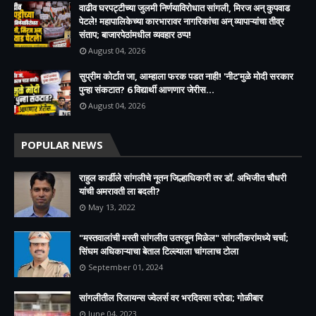
वाढीव घरपट्टीच्या जुलमी निर्णयाविरोधात सांगली, मिरज अन् कुपवाड
पेटले! महापालिकेच्या कारभारावर नागरिकांचा अन् व्यापाऱ्यांचा तीव्र
संताप; बाजारपेठांमधील व्यवहार ठप्प!​
August 04, 2026
सुप्रीम कोर्टात जा, आम्हाला फरक पडत नाही! 'नीट'मुळे मोदी सरकार
पुन्हा संकटात? 6 विद्यार्थी आणणार जेरीस...
August 04, 2026
POPULAR NEWS
राहुल कार्डीले सांगलीचे नूतन जिल्हाधिकारी तर डॉ. अभिजीत चौधरी
यांची अमरावती ला बदली?
May 13, 2022
"मस्तवालांची मस्ती सांगलीत उतरवून मिळेल" सांगलीकरांमध्ये चर्चा;
सिंघम अधिकाऱ्याचा बेताल टिल्ल्याला चांगलाच टोला
September 01, 2024
सांगलीतील रिलायन्स ज्वेलर्स वर भरदिवसा दरोडा; गोळीबार
June 04, 2023