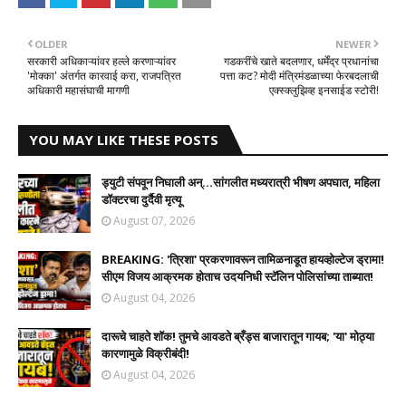
OLDER
NEWER
सरकारी अधिकाऱ्यांवर हल्ले करणाऱ्यांवर
गडकरींचे खाते बदलणार, धर्मेंद्र प्रधानांचा
'मोक्का' अंतर्गत कारवाई करा, राजपत्रित
पत्ता कट? मोदी मंत्रिमंडळाच्या फेरबदलाची
अधिकारी महासंघाची मागणी
एक्स्क्लुझिव्ह इनसाईड स्टोरी!
YOU MAY LIKE THESE POSTS
ड्युटी संपवून निघाली अन्...सांगलीत मध्यरात्री भीषण अपघात, महिला
डॉक्टरचा दुर्दैवी मृत्यू
August 07, 2026
BREAKING: 'त्रिशा' प्रकरणावरून तामिळनाडूत हायव्होल्टेज ड्रामा!
सीएम विजय आक्रमक होताच उदयनिधी स्टॅलिन पोलिसांच्या ताब्यात!
August 04, 2026
दारूचे चाहते शॉक! तुमचे आवडते ब्रँड्स बाजारातून गायब; 'या' मोठ्या
कारणामुळे विक्रीबंदी!
August 04, 2026