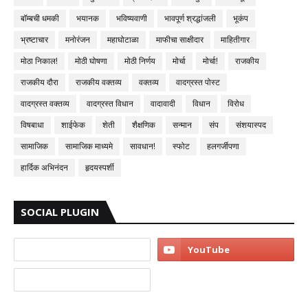
बॉम्बची धमकी
भयानक
भविष्यवाणी
भावपूर्ण श्रद्धांजली
भूकंप
भ्रष्टाचार
मनोरंजन
महाघोटाळा
माफीचा साक्षीदार
माहितीगार
मोठा निकाल!
मोठी घोषणा
मोठी निर्णय
मोर्चा
मोर्चा!
राजकीय
राजकीय दौरा
राजकीय वक्तव्य
वक्तव्य
वादग्रस्त पोस्ट
वादग्रस्त वक्तव्य
वादग्रस्त विधान
वादावादी
विधान
विरोध
विषबाधा
शाईफेक
शेती
शैक्षणिक
सन्मान
संप
संशयास्पद
सामाजिक
सामाजिक माध्यमे
सावधान!
स्फोट
हलगर्जीपणा
हार्दिक अभिनंदन
हृदयस्पर्शी
SOCIAL PLUGIN