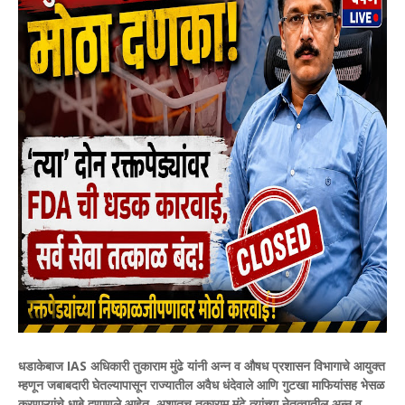
धडाकेबाज IAS अधिकारी तुकाराम मुंढे यांनी अन्न व औषध प्रशासन विभागाचे आयुक्त
म्हणून जबाबदारी घेतल्यापासून राज्यातील अवैध धंदेवाले आणि गुटखा माफियांसह भेसळ
करणाऱ्यांचे धाबे दणाणले आहेत. अशातच तुकाराम मुंढे त्यांच्या नेतृत्वातील अन्न व