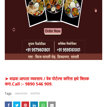
➤ वाढवा आपला व्यवसाय / वेब पोर्टल्स करिता इथे क्लिक
करा.Call :- 9890 546 909.
Tags:
धक्कादायक!
सामाजिक