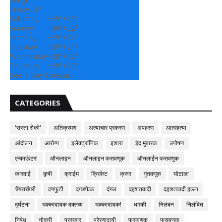
Friday, 07
Saturday
+
29°
+
23°
Sunday
+
30°
+
22°
Monday
+
29°
+
22°
Tuesday
+
29°
+
21°
Wednesday
+
28°
+
22°
Thursday
+
29°
+
22°
See 7-Day Forecast
CATEGORIES
'रास्ता रोको'
अतिक्रमण
अत्याचार प्रकरण
अपहरण
आत्महत्या
आंदोलन
आरोग्य
इलेक्ट्रॉनिक
इशारा
ईद मुबारक
उपोषण
एन्काऊंटर!
ऑनलाइन
ऑनलाइन फसवणूक
ऑनलाईन फसवणुक
कारवाई
कृषी
क्राईम
क्रिकेट
क्रूर
गुंतवणूक
घोटाळा
चेंगराचेंगरी
ढगफुटी
दगडफेक
दंगल
दहशतवादी
दहशतवादी हल्ला
दुर्घटना
धक्कादायक वक्तव्य
धक्कादायक!
धमकी
निलंबन
निलंबित
निषेध
नोकरी
पुरस्कार
प्रेरणादायी
फसवणुक
फसवणूक