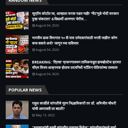
सुप्रीम कोर्टात जा, आम्हाला फरक पडत नाही! 'नीट'मुळे मोदी सरकार
पुन्हा संकटात? 6 विद्यार्थी आणणार जेरीस...
August 04, 2026
भारतीय डाक विभागात १० वी पास उमेदवारांसाठी भरती जाहीर! कोण
करू शकते अर्ज? जाणून घ्या सविस्तर
August 04, 2026
BREAKING: 'त्रिशा' प्रकरणावरून तामिळनाडूत हायव्होल्टेज ड्रामा!
सीएम विजय आक्रमक होताच उदयनिधी स्टॅलिन पोलिसांच्या ताब्यात!
August 04, 2026
POPULAR NEWS
राहुल कार्डीले सांगलीचे नूतन जिल्हाधिकारी तर डॉ. अभिजीत चौधरी
यांची अमरावती ला बदली?
May 13, 2022
"मस्तवालांची मस्ती सांगलीत उतरवून मिळेल" सांगलीकरांमध्ये चर्चा;