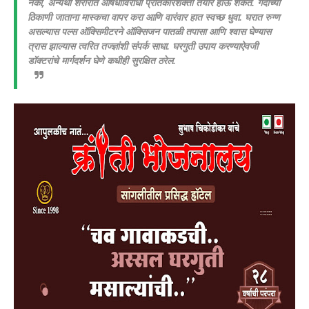
नका, अन्यथा शरीरात औषधांविरोधी प्रतिकारशक्ती तयार होऊ शकते. गर्दीच्या
ठिकाणी जाताना मास्कचा वापर करा आणि वारंवार हात स्वच्छ धुवा.
घरात रुग्ण
असल्यास पल्स ऑक्सिमीटरने ऑक्सिजन पातळी तपासा आणि श्वास घेण्यास
त्रास झाल्यास त्वरित तज्ज्ञांशी संपर्क साधा. घरगुती उपाय करण्याऐवजी
डॉक्टरांचे मार्गदर्शन घेणे कधीही सुरक्षित ठरेल.