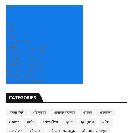
+
28
°
C
+
28°
+
22°
Sangli
Thursday, 06
Friday
+
29°
+
23°
Saturday
+
28°
+
22°
Sunday
+
29°
+
22°
Monday
+
29°
+
21°
Tuesday
+
29°
+
21°
Wednesday
+
28°
+
22°
See 7-Day Forecast
CATEGORIES
'रास्ता रोको'
अतिक्रमण
अत्याचार प्रकरण
अपहरण
आत्महत्या
आंदोलन
आरोग्य
इलेक्ट्रॉनिक
इशारा
ईद मुबारक
उपोषण
एन्काऊंटर!
ऑनलाइन
ऑनलाइन फसवणूक
ऑनलाईन फसवणुक