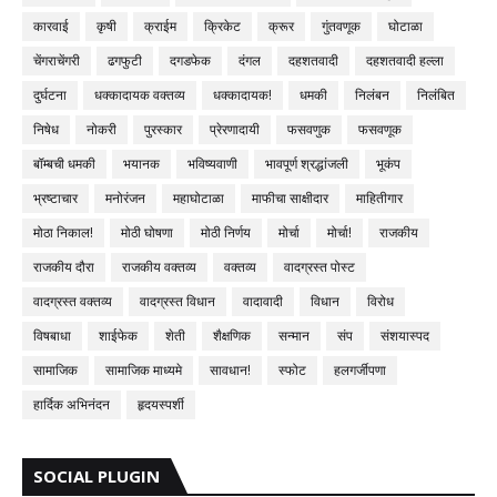
कारवाई
कृषी
क्राईम
क्रिकेट
क्रूर
गुंतवणूक
घोटाळा
चेंगराचेंगरी
ढगफुटी
दगडफेक
दंगल
दहशतवादी
दहशतवादी हल्ला
दुर्घटना
धक्कादायक वक्तव्य
धक्कादायक!
धमकी
निलंबन
निलंबित
निषेध
नोकरी
पुरस्कार
प्रेरणादायी
फसवणुक
फसवणूक
बॉम्बची धमकी
भयानक
भविष्यवाणी
भावपूर्ण श्रद्धांजली
भूकंप
भ्रष्टाचार
मनोरंजन
महाघोटाळा
माफीचा साक्षीदार
माहितीगार
मोठा निकाल!
मोठी घोषणा
मोठी निर्णय
मोर्चा
मोर्चा!
राजकीय
राजकीय दौरा
राजकीय वक्तव्य
वक्तव्य
वादग्रस्त पोस्ट
वादग्रस्त वक्तव्य
वादग्रस्त विधान
वादावादी
विधान
विरोध
विषबाधा
शाईफेक
शेती
शैक्षणिक
सन्मान
संप
संशयास्पद
सामाजिक
सामाजिक माध्यमे
सावधान!
स्फोट
हलगर्जीपणा
हार्दिक अभिनंदन
हृदयस्पर्शी
SOCIAL PLUGIN