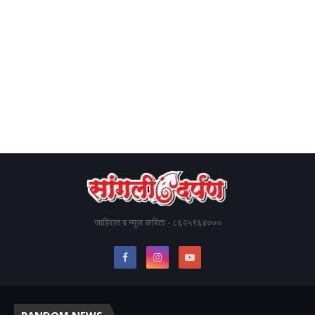
जाहिरात व न्यूज करिता - ८६२५९६४०००
RANDOM NEWS