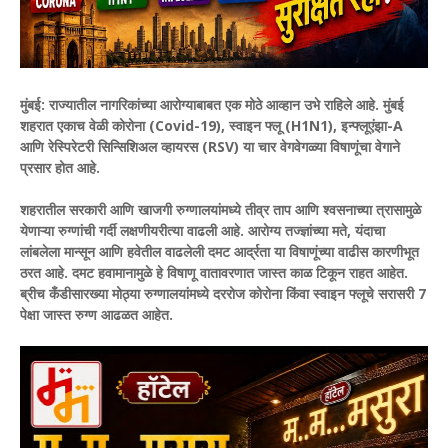
मुंबई: राज्यातील नागरिकांच्या आरोग्याबाबत एक मोठे आव्हान उभे राहिले आहे. मुंबई
शहरात एकाच वेळी कोरोना (Covid-19), स्वाइन फ्लू (H1N1), इन्फ्लूएंझा-A
आणि रेस्पिरेटरी सिन्सिशिअल व्हायरस (RSV) या चार वेगवेगळ्या विषाणूंचा वेगाने
प्रसार होत आहे.
शहरातील सरकारी आणि खाजगी रुग्णालयांमध्ये तीव्र ताप आणि श्वसनाच्या त्रासामुळे
येणाऱ्या रुग्णांची गर्दी लक्षणीयरीत्या वाढली आहे.
आरोग्य तज्ज्ञांच्या मते, यंदाचा
लांबलेला मान्सून आणि हवेतील वाढलेली दमट आर्द्रता या विषाणूंच्या वाढीस कारणीभूत
ठरत आहे. दमट हवामानामुळे हे विषाणू वातावरणात जास्त काळ टिकून राहत आहेत.
ब्रीच कँडीसारख्या मोठ्या रुग्णालयांमध्ये दररोज कोरोना किंवा स्वाइन फ्लूचे सरासरी 7
पेक्षा जास्त रुग्ण आढळत आहेत.