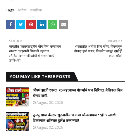
Tags:
आरोग्य
सामाजिक
OLDER
NEWER
सांगलीत 'आंतरराष्ट्रीय योग दिन' उत्साहात
भारतातील अनोखं शिव मंदिर, दिवसातून
साजरा; छत्रपती शिवाजी महाराज
दोनदा होतं गायब; सिक्रेट वाचून तुम्हीही
स्टेडियमवर नागरिकांची योगासनांसाठी
व्हाल शॉक!
उपस्थिती!
YOU MAY LIKE THESE POSTS
औषधं झाली स्वस्त! २३ महत्त्वाच्या गोळ्यांचे भाव निश्चित, मेडिकल बिल
होणार कमी.
August 03, 2026
फुफ्फुसाचा कॅन्सर सुरुवातीलाच कसा ओळखायचा? 'ही' ५ लक्षणे
दिसल्यास अजिबात दुर्लक्ष करू नका!
August 02, 2026