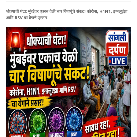
धोक्याची घंटा: मुंबईवर एकाच वेळी चार विषाणूंचे संकट! कोरोना, H1N1, इन्फ्लूएंझा
आणि RSV चा वेगाने प्रसार.