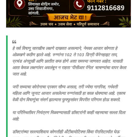
हे सर्व विषाणू सारखीच लक्षणे दाखवत असल्याने, नेमका आजार कोणता हे
ओळखणे कठीण झाले आहे. रुग्णांना 102 ते 103 डिग्री फॅरेनहाइट ताप,
प्रचंड अंगदुखी आणि छातीत कफ होणे अशा समस्या जाणवत आहेत. यासाठी
आता केवळ लक्षणांवर अवलंबून न राहता ‘पीसीआर पॅनेल’ चाचण्यांचा वापर केला
जात आहे.
जरी सध्याचा कोरोनाचा प्रकार सौम्य असला, तरी ज्येष्ठ नागरिक, गर्भवती
महिला आणि जुनाट आजार असलेल्या रुग्णांसाठी हा काळ धोक्याचा आहे. एकाच
वेळी दोन विषाणूंचा संसर्ग झाल्यास फुफ्फुसांवर विपरीत परिणाम होऊ शकतो.
या परिस्थितीवर नियंत्रण मिळवण्यासाठी डॉक्टरांनी काही महत्त्वाचा सल्ला दिला
आहे:
डॉक्टरांच्या सल्ल्याशिवाय कोणतीही अँटीबायोटिक्स किंवा पॅरासिटामॉल घेऊ