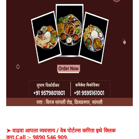
➤ वाढवा आपला व्यवसाय / वेब पोर्टल्स करिता इथे क्लिक
करा.Call :- 9890 546 909.