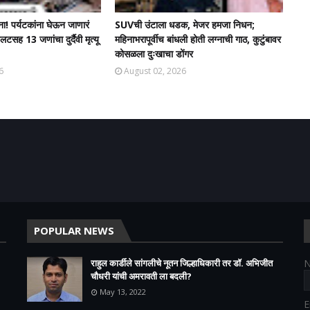
टना! पर्यटकांना घेऊन जाणारं
SUVची उंटाला धडक, मेजर हमजा निधन;
सह 13 जणांचा दुर्दैवी मृत्यू
महिनाभरापूर्वीच बांधली होती लग्नाची गाठ, कुटुंबावर
कोसळला दुःखाचा डोंगर
6
August 02, 2026
POPULAR NEWS
राहुल कार्डीले सांगलीचे नूतन जिल्हाधिकारी तर डॉ. अभिजीत
चौधरी यांची अमरावती ला बदली?
May 13, 2022
E