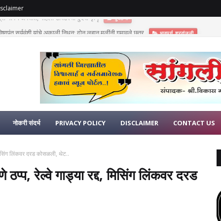
sclaimer
णुपंत सूर्यवंशी यांचे अकाली निधन; दोन लहान मुलींनी गमावले छत्र
भावपूर्ण श्रद्धांजली
नोकरी संदर्भ
PRIVACY POLICY
DISCLAIMER
CONTACT US
द्द, मिसिंग लिंकवर दरड कोसळली, थेट..
पणे ठप्प, रेल्वे गाड्या रद्द, मिसिंग लिंकवर दरड