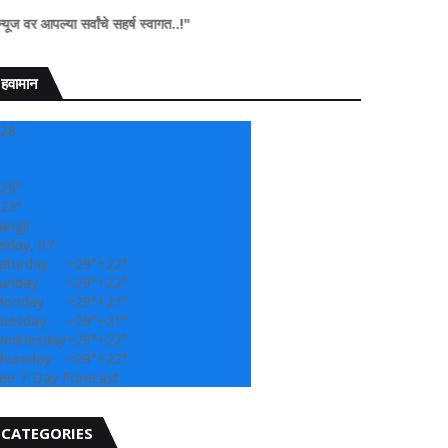
र्वांचे सहर्ष स्वागत..!"
हवामान
28
29°
23°
angli
riday, 07
aturday
+
29°
+
22°
unday
+
29°
+
22°
onday
+
29°
+
21°
uesday
+
29°
+
21°
ednesday
+
29°
+
22°
hursday
+
29°
+
22°
ee 7-Day Forecast
CATEGORIES