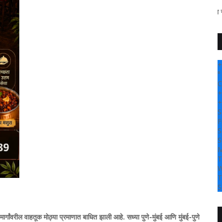
" सांगली दर्पण न्यूज वर आपल्या स
+
°
C
+
+
S
F
S
S
M
T
W
T
S
ही मार्गांवरील वाहतूक मोठ्या प्रमाणात बाधित झाली आहे. सध्या पुणे-मुंबई आणि मुंबई-पुणे