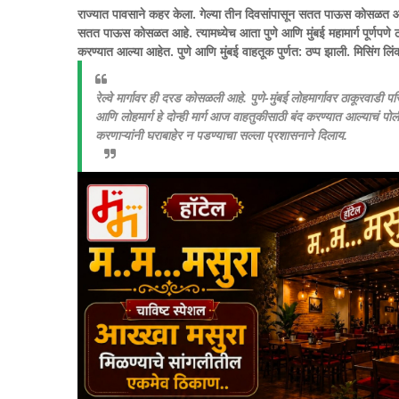
राज्यात पावसाने कहर केला. गेल्या तीन दिवसांपासून सतत पाऊस कोसळत आहे.
सतत पाऊस कोसळत आहे. त्यामध्येच आता पुणे आणि मुंबई महामार्ग पूर्णपणे 
करण्यात आल्या आहेत. पुणे आणि मुंबई वाहतूक पुर्णत: ठप्प झाली. मिसिंग 
रेल्वे मार्गावर ही दरड कोसळली आहे. पुणे-मुंबई लोहमार्गावर ठाकूरवाडी 
आणि लोहमार्ग हे दोन्ही मार्ग आज वाहतुकीसाठी बंद करण्यात आल्याचं पो
करणाऱ्यांनी घराबाहेर न पडण्याचा सल्ला प्रशासनाने दिलाय.