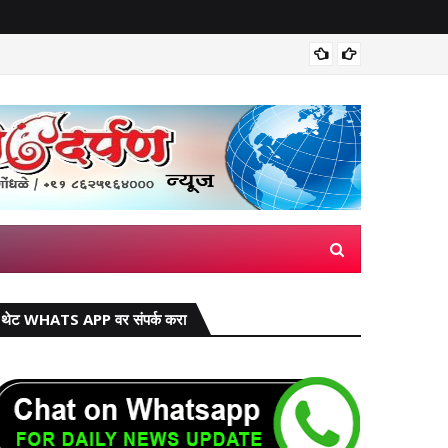
मिरज पंच
थेट WHATS APP वर संपर्क करा