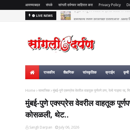
आमच्याबद्दल
संपर्क
सांगली दर्पणवर जाहिरात करा
Privacy Policy
Di
हसतमुख तरुण काळाच्या पडद्याआड: अक्षय विष्
🔴 LIVE NEWS
राजकीय
शैक्षणिक
सांस्कृतिक
क्राईम
कृषी
Home
सामाजिक
मुंबई-पुणे एक्स्प्रेस वेवरील वाहतूक पूर्णपणे ठप्प, रेल्वे गाड्या र
मुंबई-पुणे एक्स्प्रेस वेवरील वाहतूक पूर्ण
कोसळली, थेट..
Sangli Darpan
July 06, 2026