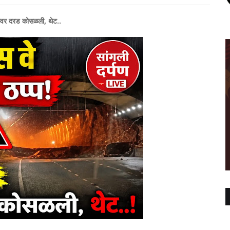
ग लिंकवर दरड कोसळली, थेट..