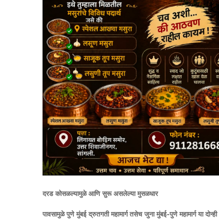
दरड कोसळल्यामुळे आणि सुरू असलेल्या मुसळधार
पावसामुळे पुणे मुंबई द्रुतगती महामार्ग तसेच जुना मुंबई-पुणे महामार्ग या दोन्