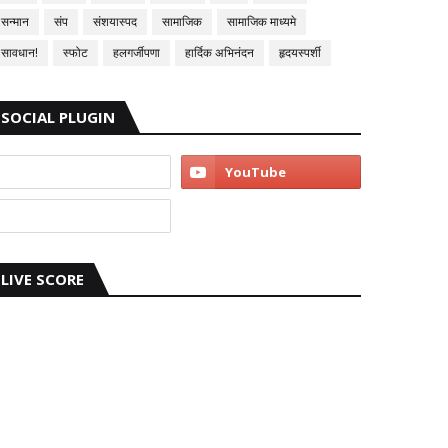
सन्मान
संप
संशयास्पद
सामाजिक
सामाजिक माध्यमे
सावधान!
स्फोट
हलगर्जीपणा
हार्दिक अभिनंदन
हृदयस्पर्शी
SOCIAL PLUGIN
LIVE SCORE