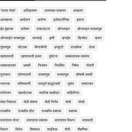
'रास्ता रोको'
अतिक्रमण
अत्याचार प्रकरण
अपहरण
आत्महत्या
आंदोलन
आरोग्य
इलेक्ट्रॉनिक
इशारा
ईद मुबारक
उपोषण
एन्काऊंटर!
ऑनलाइन
ऑनलाइन फसवणूक
ऑनलाईन फसवणुक
कारवाई
कृषी
क्राईम
क्रिकेट
क्रूर
गुंतवणूक
घोटाळा
चेंगराचेंगरी
ढगफुटी
दगडफेक
दंगल
दहशतवादी
दहशतवादी हल्ला
दुर्घटना
धक्कादायक वक्तव्य
धक्कादायक!
धमकी
निलंबन
निलंबित
निषेध
नोकरी
पुरस्कार
प्रेरणादायी
फसवणुक
फसवणूक
बॉम्बची धमकी
भयानक
भविष्यवाणी
भावपूर्ण श्रद्धांजली
भूकंप
भ्रष्टाचार
मनोरंजन
महाघोटाळा
माफीचा साक्षीदार
माहितीगार
मोठा निकाल!
मोठी घोषणा
मोठी निर्णय
मोर्चा
मोर्चा!
राजकीय
राजकीय दौरा
राजकीय वक्तव्य
वक्तव्य
वादग्रस्त पोस्ट
वादग्रस्त वक्तव्य
वादग्रस्त विधान
वादावादी
विधान
विरोध
विषबाधा
शाईफेक
शेती
शैक्षणिक